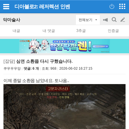
디아블로2: 레저렉션
인벤
악마술사
전체보기
공
검
글
지
색
내글
내 댓글
3추글
인증글
on/off
쓰
기
[잡담]
심연 소환몹 다시 구했습니다.
쿠우우우앙
댓글: 6 개
조회:
968
2026-06-02 16:27:15
이제 종말 소환몹 남았네요. 토나옴..