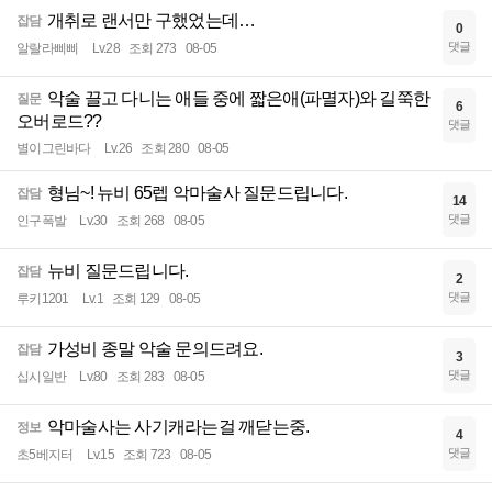
개취로 랜서만 구했었는데…
잡담
0
댓글
알랄라삐삐
Lv.28
조회 273
08-05
악술 끌고 다니는 애들 중에 짧은애(파멸자)와 길쭉한
질문
6
오버로드??
댓글
별이그린바다
Lv.26
조회 280
08-05
형님~! 뉴비 65렙 악마술사 질문드립니다.
잡담
14
댓글
인구폭발
Lv.30
조회 268
08-05
뉴비 질문드립니다.
잡담
2
댓글
루키1201
Lv.1
조회 129
08-05
가성비 종말 악술 문의드려요.
잡담
3
댓글
십시일반
Lv.80
조회 283
08-05
악마술사는 사기캐라는걸 깨닫는중.
정보
4
댓글
초5베지터
Lv.15
조회 723
08-05