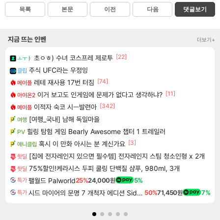
목록
본문
이전
다음
댓글보기
지금 뜨는 인벤
더보기+
[22]
초ㅇㅎ) 수녀 코스프레 제로투
ㅗㅜㅑ
주식 UFC라는 우정잉
클립
[74]
레테 재사용 17번 터짐
메이플
[11]
이거 보고도 인게임에 문제가 없다고 생각하냐?
아이온2
[342]
이적자 숙코 시ㅡ발련아
메이플
[여행_국내] 남해 독일마을
여행
힐링 탐험 게임 Bearly Awesome 챕터 1 트레일러
PV
[3]
혹시 이 만화 아시는 분 계신가요
애니클립
[집에 전자레인지 있으면 필수템] 전자레인지 스팀 청소인형 x 2개
핫딜
75%할인!케라시스 두피 쿨링 단백질 샴푸, 980ml, 3개
핫딜
팰월드 Palworld
25%
24,000원
5%
특가
시드 마이어의 문명 7 개척자 에디션 Sid Meier's Civilization VII Founders Edition
50%
71,450원
7%
특가