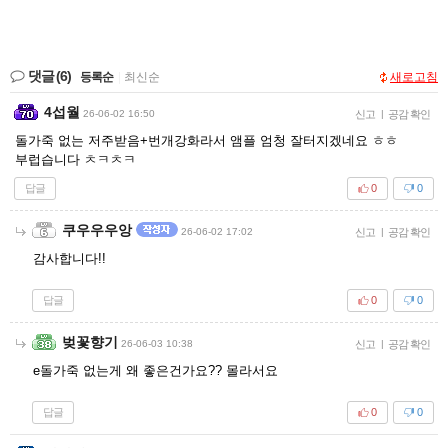
댓글
(6)
등록순
|
최신순
새로고침
4섭월
26-06-02 16:50
신고
|
공감 확인
돌가죽 없는 저주받음+번개강화라서 앰플 엄청 잘터지겠네요 ㅎㅎ
부럽습니다 ㅊㅋㅊㅋ
답글
0
0
쿠우우우앙
26-06-02 17:02
신고
|
공감 확인
감사합니다!!
답글
0
0
벚꽃향기
26-06-03 10:38
신고
|
공감 확인
e돌가죽 없는게 왜 좋은건가요?? 몰라서요
답글
0
0