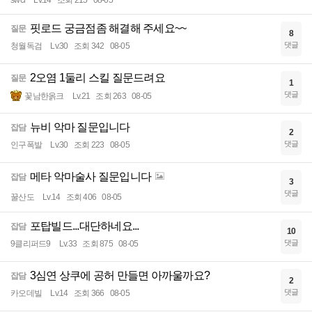
핏로드 궁금점좀 해결해 주세요~~
질문
8
댓글
청월독검
Lv.30
조회 342
08-05
2오염 1둘리 스킬 질문드려요
질문
1
댓글
꽃남한옭크
Lv.21
조회 263
08-05
뉴비 악마 질문입니다
잡담
2
댓글
인구폭발
Lv.30
조회 223
08-05
메타 악마술사 질문입니다
잡담
3
댓글
꿀산도
Lv.14
조회 406
08-05
포탑빌드...대단하네요...
잡담
10
댓글
9클리퍼드9
Lv.33
조회 875
08-05
3심연 상쿠에 공허 만들면 아까울까요?
잡담
2
댓글
카오데빌
Lv.14
조회 366
08-05