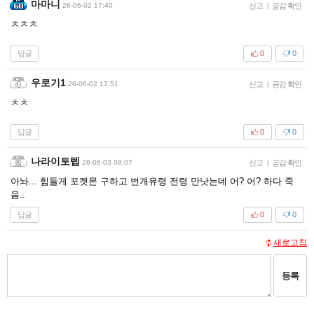
마마니
26-06-02 17:40
신고
|
공감 확인
ㅊㅊㅊ
답글
0
0
우로기1
26-06-02 17:51
신고
|
공감 확인
ㅊㅊ
답글
0
0
나라이토텝
26-06-03 08:07
신고
|
공감 확인
아놔... 힘들게 포켓몬 구하고 번개유령 전령 만낫는데 어? 어? 하다 죽
음..
답글
0
0
새로고침
등록