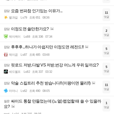
요즘 번파참 인기있는 이유가...
잡담
11
댓글
별과길
Lv.79
조회 651
08:36
이정도면 쓸만한가요?
잡담
2
댓글
제이케이
Lv.88
조회 336
07:34
후후후...하나가 아쉽지만 이정도면 레전드!!
잡담
5
댓글
제이곰
Lv.87
조회 485
03:48
핏로드 저받,다발 VS 저받,번강 어느게 우위 일까요?
잡담
5
댓글
세드엘프
Lv.82
조회 337
03:32
악술 스킬트리 추천 받습니다!! (이왕이면 물리!!)
잡담
11
댓글
마마니
Lv.62
조회 490
08-05
싸이드 통찰 만들었는데 (노멀) 렙업할 때 쓸 수 있을까
질문
1
요?
댓글
swci
Lv.14
조회 215
08-05