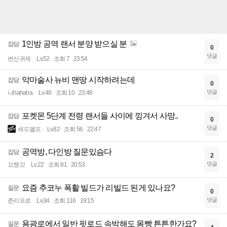
1인방 공역 랜서 분양 받으실 분
잡담
0
댓글
변신귀제
Lv.52
조회 7
23:54
악마술사 뉴비 맨땅 시작하려는데
잡담
0
댓글
나hahaha
Lv.48
조회 10
23:48
포켓몬 5단계 전령 랜서들 사이에 낑겨서 사망..
잡담
0
댓글
세드엘프
Lv.82
조회 56
22:47
공역방, 다인방 질문있슴다
잡담
2
댓글
꼬챙갓
Lv.22
조회 81
20:53
요즘 추코누 폭활 빌드가 리빌드 된게 있나요?
질문
0
댓글
춘리프로
Lv.34
조회 116
19:15
용광로에서 일반 핏로드 속박해도 몸빵 튼튼한가요?
질문