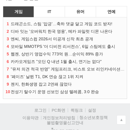
게임
IT
유머
연예
1
드래곤소드, 스팀 '압긍'…축하 댓글 달고 게임 코드 받자!
2
디바 잇는 '오버워치 한국 영웅', 메카 파일럿 디몬 나온다
3
엔씨, 게임스컴 2026서 미공개 신작 최초 공개
4
모바일 MMOTPS '더 디비전 리서전스', 6일 스팀에도 출시
5
웹젠, 상반기 영업수익 773억 원…순이익 89% 증가
6
카카오게임즈 "오딘 Q 내년 1월 출시, 연기는 없다"
7
"유저 의견 적극 반영" 게임프리크, 비스트 오브 리인카네이션 개선 나선다
8
'페이즈' 날뛴 T1, DK 연승 끊고 1위 지켜
9
젠지, 한화생명 잡고 2연패 끊었다
10
전성기 탈수기 운영 선보인 삼성 텔레콤, 3:0 완승
로그인
PC화면
퀵링크
설정
청소년보호정책
이용약관
개인정보처리방침
▲
불법촬영물신고안내