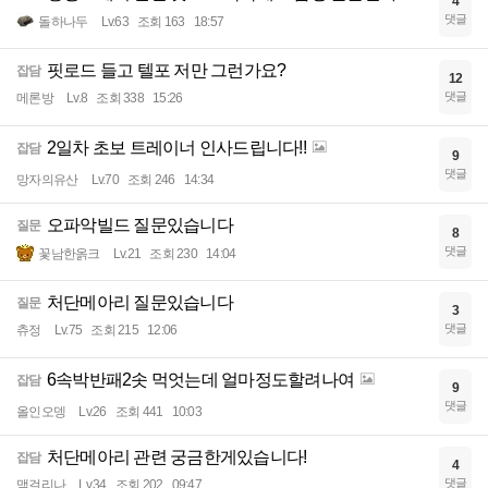
4
댓글
돌하나두
Lv.63
조회 163
18:57
핏로드 들고 텔포 저만 그런가요?
잡담
12
댓글
메론방
Lv.8
조회 338
15:26
2일차 초보 트레이너 인사드립니다!!
잡담
9
댓글
망자의유산
Lv.70
조회 246
14:34
오파악빌드 질문있습니다
질문
8
댓글
꽃남한옭크
Lv.21
조회 230
14:04
처단메아리 질문있습니다
질문
3
댓글
츄정
Lv.75
조회 215
12:06
6속박반패2솟 먹엇는데 얼마정도할려나여
잡담
9
댓글
올인오뎅
Lv.26
조회 441
10:03
처단메아리 관련 궁금한게있습니다!
잡담
4
댓글
맥걸리나
Lv.34
조회 202
09:47