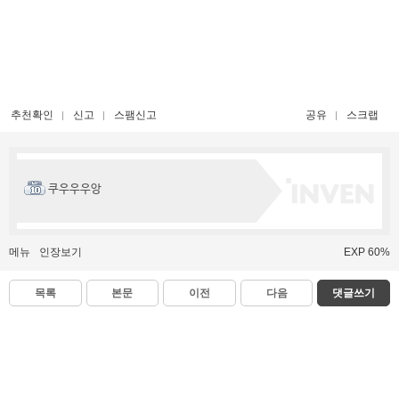
추천확인
신고
스팸신고
공유
스크랩
쿠우우우앙
메뉴
인장보기
EXP 60%
목록
본문
이전
다음
댓글쓰기