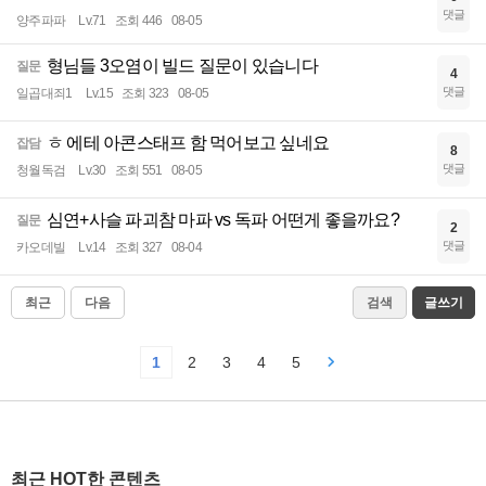
댓글
양주파파
Lv.71
조회 446
08-05
형님들 3오염이 빌드 질문이 있습니다
질문
4
댓글
일곱대죄1
Lv.15
조회 323
08-05
ㅎ 에테 아콘스태프 함 먹어보고 싶네요
잡담
8
댓글
청월독검
Lv.30
조회 551
08-05
심연+사슬 파괴참 마파 vs 독파 어떤게 좋을까요?
질문
2
댓글
카오데빌
Lv.14
조회 327
08-04
최근
다음
검색
글쓰기
1
2
3
4
5
최근 HOT한 콘텐츠