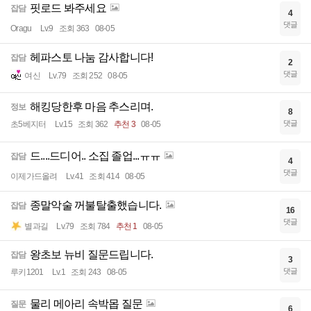
핏로드 봐주세요
잡담
4
댓글
Oragu
Lv.9
조회 363
08-05
헤파스토 나눔 감사합니다!
잡담
2
댓글
여신
Lv.79
조회 252
08-05
해킹당한후 마음 추스리며.
정보
8
댓글
초5베지터
Lv.15
조회 362
추천 3
08-05
드....드디어.. 소집 졸업...ㅠㅠ
잡담
4
댓글
이제가드올려
Lv.41
조회 414
08-05
종말악술 꺼불탈출했습니다.
잡담
16
댓글
별과길
Lv.79
조회 784
추천 1
08-05
왕초보 뉴비 질문드립니다.
잡담
3
댓글
루키1201
Lv.1
조회 243
08-05
물리 메아리 속박몹 질문
질문
6