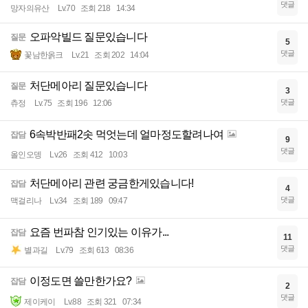
댓글
망자의유산
Lv.70
조회 218
14:34
오파악빌드 질문있습니다
질문
5
댓글
꽃남한옭크
Lv.21
조회 202
14:04
처단메아리 질문있습니다
질문
3
댓글
츄정
Lv.75
조회 196
12:06
6속박반패2솟 먹엇는데 얼마정도할려나여
잡담
9
댓글
올인오뎅
Lv.26
조회 412
10:03
처단메아리 관련 궁금한게있습니다!
잡담
4
댓글
맥걸리나
Lv.34
조회 189
09:47
요즘 번파참 인기있는 이유가...
잡담
11
댓글
별과길
Lv.79
조회 613
08:36
이정도면 쓸만한가요?
잡담
2
댓글
제이케이
Lv.88
조회 321
07:34