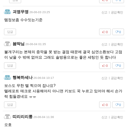
괴명무명
26-06-03 23:25
신고
|
공감 확인
템정보좀 수수잇는기준
답글
0
0
븜딱님
26-06-04 01:35
신고
|
공감 확인
불개구리는 본체의 증깍을 못 받는 결점 때문에 결국 심연소환보다 고점
이 낮을 수 밖에 없어요 그래도 솔방용으로는 좋은 세팅인 듯 합니다
답글
0
0
행복하세나
26-06-04 10:17
신고
|
공감 확인
보스도 무한 텔 찍으며 잡나요?
텔레포트 매크로 사용해야지 아니면 키보드 꾹 누르고 있어야 해서 손가
락 힘들겠네요 ㅠㅠ
답글
0
0
띠리리리룽
26-06-04 11:36
신고
|
공감 확인
오호