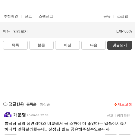
추천확인
신고
스팸신고
공유
스크랩
메뉴
인장보기
EXP 66%
목록
본문
이전
다음
댓글쓰기
댓글
(14)
등록순
|
최신순
새로고침
개운명
26-06-03 22:33
신고
|
공감 확인
븜딱님 글의 심연악마와 비교해서 극 소환이 더 좋았다는 말씀이시죠?
하나씩 맞춰볼까했는데.. 선생님 빌드 공유해주실수있습니까