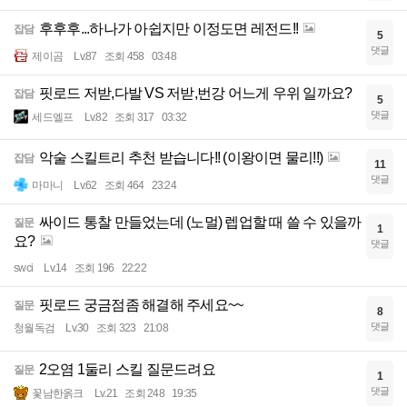
후후후...하나가 아쉽지만 이정도면 레전드!!
잡담
5
댓글
제이곰
Lv.87
조회 458
03:48
핏로드 저받,다발 VS 저받,번강 어느게 우위 일까요?
잡담
5
댓글
세드엘프
Lv.82
조회 317
03:32
악술 스킬트리 추천 받습니다!! (이왕이면 물리!!)
잡담
11
댓글
마마니
Lv.62
조회 464
23:24
싸이드 통찰 만들었는데 (노멀) 렙업할 때 쓸 수 있을까
질문
1
요?
댓글
swci
Lv.14
조회 196
22:22
핏로드 궁금점좀 해결해 주세요~~
질문
8
댓글
청월독검
Lv.30
조회 323
21:08
2오염 1둘리 스킬 질문드려요
질문
1
댓글
꽃남한옭크
Lv.21
조회 248
19:35