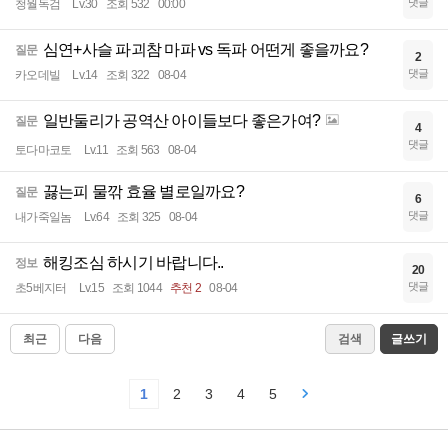
댓글
청월독검
Lv.30
조회 532
00:00
심연+사슬 파괴참 마파 vs 독파 어떤게 좋을까요?
질문
2
댓글
카오데빌
Lv.14
조회 322
08-04
일반둘리가 공역산 아이들보다 좋은가여?
질문
4
댓글
토다마코토
Lv.11
조회 563
08-04
끓는피 물깎 효율 별로일까요?
질문
6
댓글
내가죽일놈
Lv.64
조회 325
08-04
해킹조심 하시기 바랍니다..
정보
20
댓글
초5베지터
Lv.15
조회 1044
추천 2
08-04
최근
다음
검색
글쓰기
1
2
3
4
5