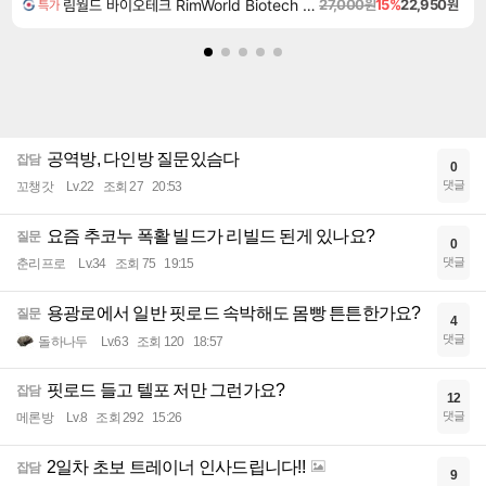
림월드 바이오테크 RimWorld Biotech DLC
27,000원
15%
22,950원
특가
공역방, 다인방 질문있슴다
잡담
0
댓글
꼬챙갓
Lv.22
조회 27
20:53
요즘 추코누 폭활 빌드가 리빌드 된게 있나요?
질문
0
댓글
춘리프로
Lv.34
조회 75
19:15
용광로에서 일반 핏로드 속박해도 몸빵 튼튼한가요?
질문
4
댓글
돌하나두
Lv.63
조회 120
18:57
핏로드 들고 텔포 저만 그런가요?
잡담
12
댓글
메론방
Lv.8
조회 292
15:26
2일차 초보 트레이너 인사드립니다!!
잡담
9