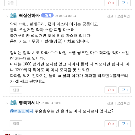
답글
0
0
떡실신하자
26-06-04 00:04
신고
|
공감 확인
악마 숙련, 불개구리, 끓피 마스터 여기는 공통이고
둘리 쓰실거면 악마 소환 피맹 마스터
불개구리만 쓰실거면 포식 피맹 마스터 입니다.
용병 기도 + 무공 + 찔레(명굴) + 치료 입니다.
장비는 집착 샤코 마라 수수 바알 스웹 쌍조던 마수 화파참 악마 스킬
참 되는대로 입니다.
마나는 1000 넘기면 모자람 없고 나머지 활력 다 찍으시면 됩니다. 마
나 1200까지 찍어도 피 마나 모자람 못 느껴요.
화파참 먹기 전까지는 둘리 or 끓피 섞다가 화파참 먹으면 3불개구리
가 젤 쎄고 편하네요
답글
0
0
행복하세나
26-06-04 10:18
신고
|
공감 확인
@떡실신하자
주술흡수는 안 올려도 마나 모자르지 않나요?
답글
0
0