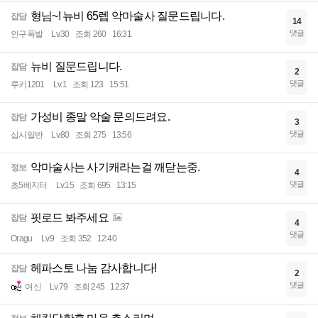
형님~! 뉴비 65렙 악마술사 질문드립니다.
잡담
14
댓글
인구폭발
Lv.30
조회 260
16:31
뉴비 질문드립니다.
잡담
2
댓글
루키1201
Lv.1
조회 123
15:51
가성비 종말 악술 문의드려요.
잡담
3
댓글
십시일반
Lv.80
조회 275
13:56
악마술사는 사기캐라는걸 깨닫는중.
정보
4
댓글
초5베지터
Lv.15
조회 695
13:15
핏로드 봐주세요
잡담
4
댓글
Oragu
Lv.9
조회 352
12:40
헤파스토 나눔 감사합니다!
잡담
2
댓글
여신
Lv.79
조회 245
12:37