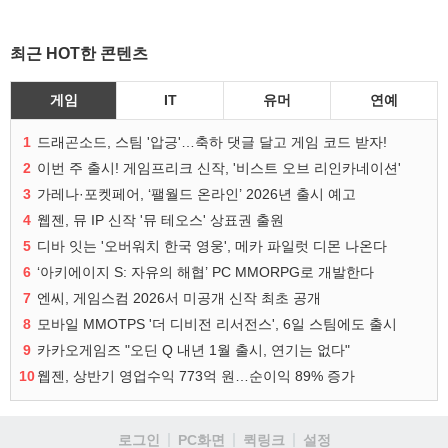
최근 HOT한 콘텐츠
게임
IT
유머
연예
1
드래곤소드, 스팀 '압긍'…축하 댓글 달고 게임 코드 받자!
2
이번 주 출시! 게임프리크 신작, '비스트 오브 리인카네이션'
3
가레나·포켓페어, ‘팰월드 온라인’ 2026년 출시 예고
4
웹젠, 뮤 IP 신작 '뮤 테오스' 상표권 출원
5
디바 잇는 '오버워치 한국 영웅', 메카 파일럿 디몬 나온다
6
‘아키에이지 S: 자유의 해협’ PC MMORPG로 개발한다
7
엔씨, 게임스컴 2026서 미공개 신작 최초 공개
8
모바일 MMOTPS '더 디비전 리서전스', 6일 스팀에도 출시
9
카카오게임즈 "오딘 Q 내년 1월 출시, 연기는 없다"
10
웹젠, 상반기 영업수익 773억 원…순이익 89% 증가
로그인
PC화면
퀵링크
설정