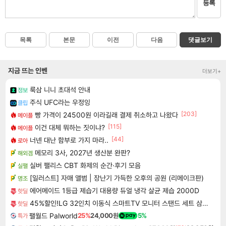
등록
목록
본문
이전
다음
댓글보기
지금 뜨는 인벤
더보기+
룩삼 니니 초대석 안내
정보
주식 UFC라는 우정잉
클립
[203]
빵 가격이 24500원 이라길래 결제 취소하고 나왔다
메이플
[115]
이건 대체 뭐하는 짓이냐?
메이플
[44]
너넨 대난 함부로 가지 마라..
로아
메모리 3사, 2027년 생산분 완판?
해외겜
실버 팰리스 CBT 화제의 순간·후기 모음
실팰
[일러스트] 자매 앨범 | 장난기 가득한 오후의 공원 (리메이크판)
명조
에어메이드 1등급 제습기 대용량 듀얼 냉각 살균 제습 2000D
핫딜
45%할인!LG 32인치 이동식 스마트TV 모니터 스탠드 세트 삼탠바이미 스탠바이미
핫딜
팰월드 Palworld
25%
24,000원
5%
특가