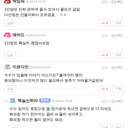
박킹파
26-06-03 22:42
신고
|
공감 확인
1인방은 진짜 편하게 돌수 있어서 좋은것 같음
다인방은 안돌아봐서 모르겠음 .. ㅇㅇ
답글
0
0
매어드
26-06-03 22:47
신고
|
공감 확인
1인방은 확실히 괜찮아보임
답글
0
0
미르다인
26-06-03 23:04
신고
|
공감 확인
수수가 있을때 이야기 아닌가요? 불개구리 템이
화피참이나 이것저것 많이 필요해서 맞추기 어려울거같은데
답글
0
0
떡실신하자
26-06-04 00:09
신고
|
공감 확인
수수 없어도 죽징으로 몹 한가운데 찍으면 광역으로 다 터져요.
화파참 먹기 전까지는 끓피 or 둘리 섞어주고
화파참 먹으면 둘리 없어도 돼요.
답글
0
0