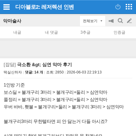
디아블로2: 레저렉션
인벤
악마술사
전체보기
공
검
글
지
색
내글
내 댓글
3추글
인증글
on/off
쓰
기
[잡담]
극소환 &gt; 심연 악마 후기
떡실신하자
댓글: 14 개
조회:
2850
2026-06-03 22:19:13
1인방 기준
보스딜 = 불개구리 3마리 > 불개구리+둘리 > 심연악마
쫄정리 = 불개구리 3마리 > 불개구리+둘리 > 심연악마
우버 바바, 횃불 = 불개구리+둘리 > 불개구리 3마리 > 심연악마
불개구리3마리 무한텔타면 피 안 닳는거 다들 아시죠?
심연 재밌긴 한데 불개구리보다 장점을 못 찾겠네요