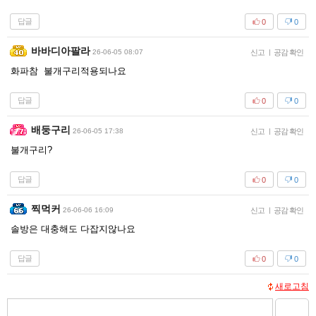
답글
0
0
바바디아팔라
26-06-05 08:07
신고
|
공감 확인
화파참 불개구리적용되나요
답글
0
0
배둥구리
26-06-05 17:38
신고
|
공감 확인
불개구리?
답글
0
0
찍먹커
26-06-06 16:09
신고
|
공감 확인
솔방은 대충해도 다잡지않나요
답글
0
0
새로고침