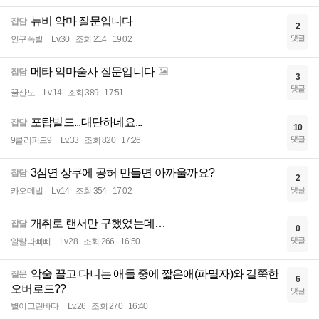
뉴비 악마 질문입니다
잡담
2
댓글
인구폭발
Lv.30
조회 214
19:02
메타 악마술사 질문입니다
잡담
3
댓글
꿀산도
Lv.14
조회 389
17:51
포탑빌드...대단하네요...
잡담
10
댓글
9클리퍼드9
Lv.33
조회 820
17:26
3심연 상쿠에 공허 만들면 아까울까요?
잡담
2
댓글
카오데빌
Lv.14
조회 354
17:02
개취로 랜서만 구했었는데…
잡담
0
댓글
알랄라삐삐
Lv.28
조회 266
16:50
악술 끌고 다니는 애들 중에 짧은애(파멸자)와 길쭉한
질문
6
오버로드??
댓글
별이그린바다
Lv.26
조회 270
16:40