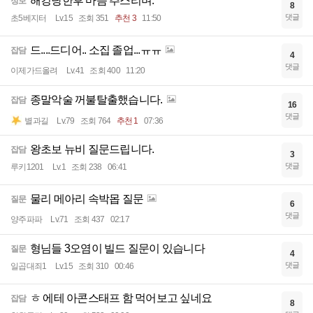
해킹당한후 마음 추스리며.
정보
8
댓글
초5베지터
Lv.15
조회 351
추천 3
11:50
드....드디어.. 소집 졸업...ㅠㅠ
잡담
4
댓글
이제가드올려
Lv.41
조회 400
11:20
종말악술 꺼불탈출했습니다.
잡담
16
댓글
별과길
Lv.79
조회 764
추천 1
07:36
왕초보 뉴비 질문드립니다.
잡담
3
댓글
루키1201
Lv.1
조회 238
06:41
물리 메아리 속박몹 질문
질문
6
댓글
양주파파
Lv.71
조회 437
02:17
형님들 3오염이 빌드 질문이 있습니다
질문
4
댓글
일곱대죄1
Lv.15
조회 310
00:46
ㅎ 에테 아콘스태프 함 먹어보고 싶네요
잡담
8