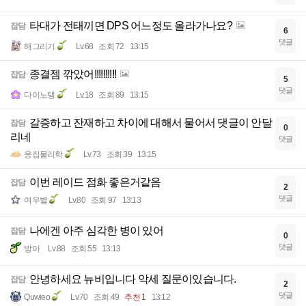
타대가 전태끼면 DPS 어느정도 올라가나요?
잡담
6
댓글
해그리기
Lv.68
조회 72
13:15
종결젬 깎았어!!!!!!!!!!
잡담
5
댓글
다이노탱
Lv.18
조회 89
13:15
갈증하고 잔재하고 차이에 대해서 물어서 댓글이 안달
잡담
0
리네
댓글
응집물리학
Lv.73
조회 39
13:15
이번 레이드 점화 좋은거같음
잡담
2
댓글
여우별
Lv.80
조회 97
13:13
나에겐 아주 심각한 병이 있어
잡담
0
댓글
방아
Lv.88
조회 55
13:13
안녕하세요 뉴비입니다 악세 질문이있습니다.
잡담
2
댓글
Quwieo
Lv.70
조회 49
추천 1
13:12