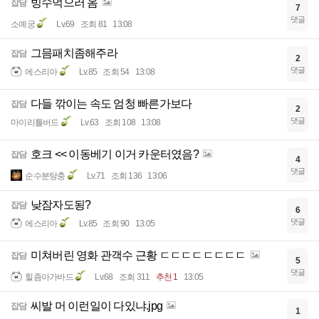
빙수먹으러 옴
잡담
7
댓글
소예궁
Lv.69
조회 81
13:08
그믐패치좀해주라
잡담
2
댓글
에스리아
Lv.85
조회 54
13:08
다들 깎이는 속도 엄청 빠른가보다
잡담
2
댓글
마이리틀버드
Lv.63
조회 108
13:08
호크 << 이동베기 이거 카운터였음?
잡담
4
댓글
순수분탕충
Lv.71
조회 136
13:06
낮잠자도됭?
잡담
6
댓글
에스리아
Lv.85
조회 90
13:05
미쳐버린 영화 관객수 근황 ㄷㄷㄷㄷㄷㄷㄷㄷ
잡담
5
댓글
힐좀아가바드
Lv.68
조회 311
추천 1
13:05
씨발 머 이런일이 다있냐.jpg
잡담
1