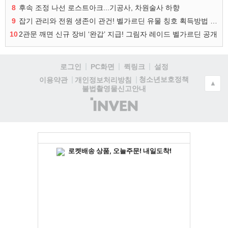
8
후속 조정 나선 로스트아크...기공사, 차원술사 하향
9
잡기 관리와 전원 생존이 관건! 벨가르딘 유물 칭호 획득방법 정리
10
2관문 깨면 신규 장비 ‘완갑’ 지급! 그림자 레이드 벨가르딘 공개
로그인
PC화면
퀵링크
설정
청소년보호정책
이용약관
개인정보처리방침
▲
불법촬영물신고안내
(주)
인
벤