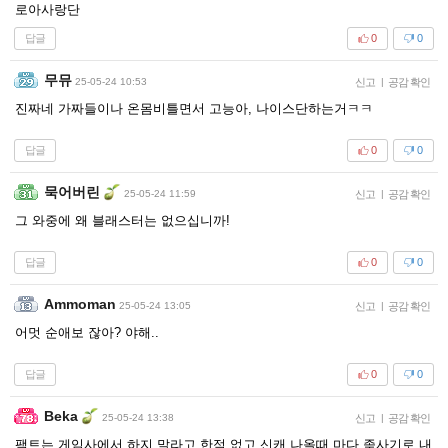
로아사랑단
답글
0
0
무뮤
25-05-24 10:53
신고
|
공감 확인
진짜네 가짜들이나 온몸비틀면서 고능아, 나이스단하는거ㅋㅋ
답글
0
0
묵어버린
25-05-24 11:59
신고
|
공감 확인
그 와중에 왜 블래스터는 없으십니까!
답글
0
0
Ammoman
25-05-24 13:05
신고
|
공감 확인
어멋 순애보 잖아? 야해..
답글
0
0
Beka
25-05-24 13:38
신고
|
공감 확인
팩트는 게임사에서 하지 말라고 한적 없고 신캐 나올때 마다 좆사기로 내