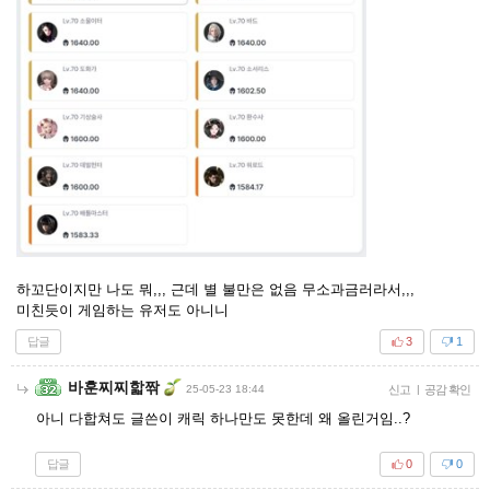
하꼬단이지만 나도 뭐,,, 근데 별 불만은 없음 무소과금러라서,,,
미친듯이 게임하는 유저도 아니니
답글
3
1
바훈찌찌핣짞
25-05-23 18:44
신고
|
공감 확인
아니 다합쳐도 글쓴이 캐릭 하나만도 못한데 왜 올린거임..?
답글
0
0