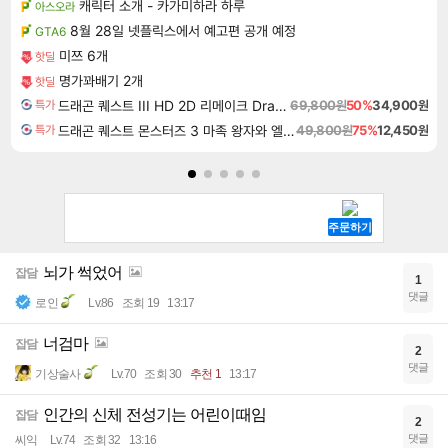
캐릭터 소개 - 카가미하라 하루
아스오라
8월 28일 넷플릭스에서 예고편 공개 예정
GTA6
미쯔 6개
핫딜
명가꽈배기 2개
핫딜
드래곤 퀘스트 III HD 2D 리메이크 Dragon Quest III HD 2D Remake
69,800원
50%
34,900원
특가
드래곤 퀘스트 몬스터즈 3 마족 왕자와 엘프의 여행 Dragon Quest Monsters The Dark Prince
49,800원
75%
12,450원
특가
뇌가 썩었어
잡담
1
댓글
로인
Lv.86
조회 19
13:17
너검마
잡담
2
댓글
기상술사
Lv.70
조회 30
추천 1
13:17
인간의 신체 전성기는 어린이때임
잡담
2
댓글
씨익
Lv.74
조회 32
13:16