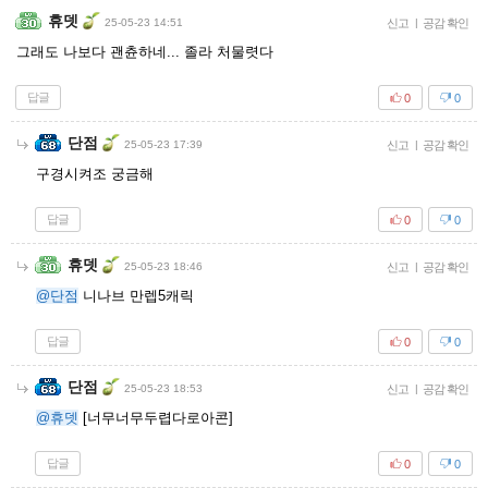
휴뎃
25-05-23 14:51
신고
|
공감 확인
그래도 나보다 괜츈하네... 졸라 처물렷다
답글
0
0
단점
25-05-23 17:39
신고
|
공감 확인
구경시켜조 궁금해
답글
0
0
휴뎃
25-05-23 18:46
신고
|
공감 확인
@단점
니나브 만렙5캐릭
답글
0
0
단점
25-05-23 18:53
신고
|
공감 확인
@휴뎃
[너무너무두렵다로아콘]
답글
0
0