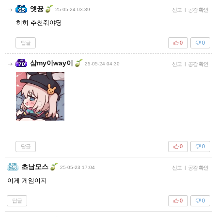
엣뀽
25-05-24 03:39
신고
|
공감 확인
히히 추천줘야딩
답글
0
0
삼my이way이
25-05-24 04:30
신고
|
공감 확인
답글
0
0
초남모스
25-05-23 17:04
신고
|
공감 확인
이게 게임이지
답글
0
0