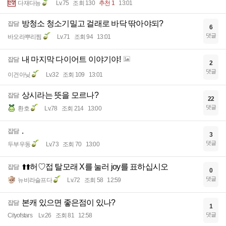
다재다능
Lv.75
조회 130
추천 1
13:01
방청소 청소기밀고 걸래로 바닥 딲아야되?
잡담
6
댓글
바오라뿌리찜
Lv.71
조회 94
13:01
내 마지막 다이어트 이야기야!
잡담
2
댓글
이건아닞
Lv.32
조회 109
13:01
상시라는 뜻을 모르나?
잡담
22
댓글
환호
Lv.78
조회 214
13:00
.
잡담
3
댓글
두부우동
Lv.73
조회 70
13:00
⬆️⬆️허♡접 탈모래 X를 눌러 joy를 표하십시오
잡담
0
댓글
뉴비라슬프다
Lv.72
조회 58
12:59
본캐 있으면 좋은점이 있나?
잡담
1
댓글
Cityofstars
Lv.26
조회 81
12:58