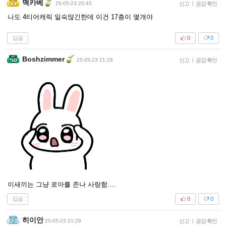
맥카베
25-05-23 20:45
신고
|
공감 확인
나도 4티어캐릭 일숙많긴한데 이건 17층이 몇개야
답글
0
0
Boshzimmer
25-05-23 21:28
신고
|
공감 확인
이새끼는 그냥 로아를 존나 사랑함....
답글
0
0
히이안
25-05-23 21:29
신고
|
공감 확인