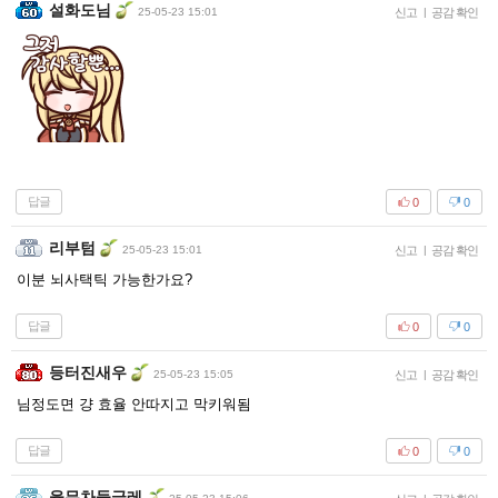
설화도님
25-05-23 15:01
신고
|
공감 확인
답글
0
0
리부텀
25-05-23 15:01
신고
|
공감 확인
이분 뇌사택틱 가능한가요?
답글
0
0
등터진새우
25-05-23 15:05
신고
|
공감 확인
님정도면 걍 효율 안따지고 막키워됨
답글
0
0
율무차둥글레