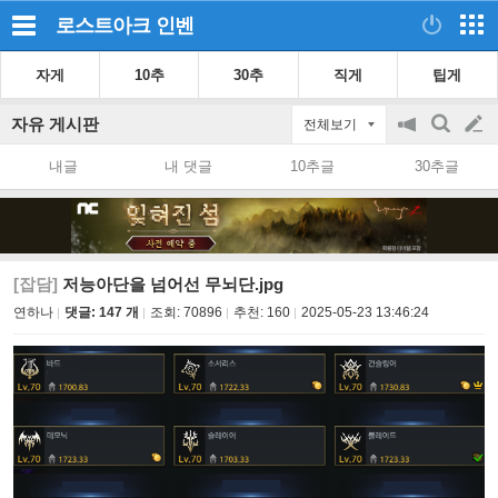
로스트아크
인벤
자게
10추
30추
직게
팁게
자유 게시판
전체보기
공
검
글
지
색
내글
내 댓글
10추글
30추글
on/off
쓰
기
[잡담]
저능아단을 넘어선 무뇌단.jpg
연하나
댓글: 147 개
조회:
70896
추천:
160
2025-05-23 13:46:24