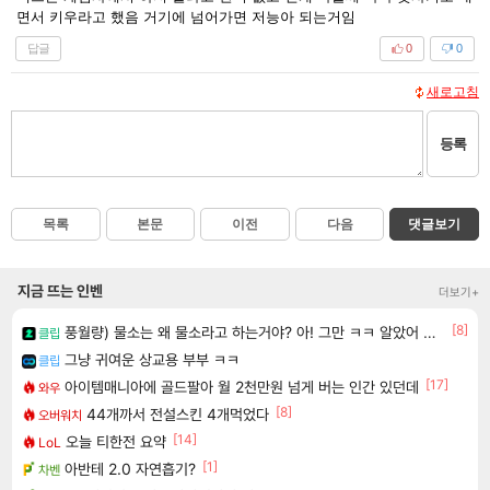
면서 키우라고 했음 거기에 넘어가면 저능아 되는거임
답글
0
0
새로고침
등록
목록
본문
이전
다음
댓글보기
지금 뜨는 인벤
더보기+
[8]
풍월량) 물소는 왜 물소라고 하는거야? 아! 그만 ㅋㅋ 알았어 ㅋㅋ
클립
그냥 귀여운 상교용 부부 ㅋㅋ
클립
[17]
아이템매니아에 골드팔아 월 2천만원 넘게 버는 인간 있던데
와우
[8]
44개까서 전설스킨 4개먹었다
오버워치
[14]
오늘 티한전 요약
LoL
[1]
아반테 2.0 자연흡기?
차벤