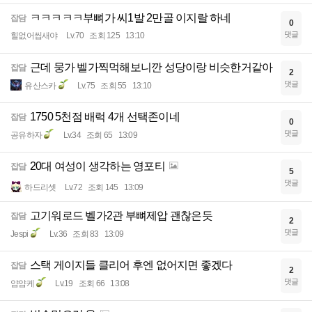
ㅋㅋㅋㅋㅋ부뼈가 씨1발 2만골 이지랄 하네
잡담
0
댓글
힐없어씹새야
Lv.70
조회 125
13:10
근데 뭉가 벨가찍먹해보니깐 성당이랑 비슷한거같아
잡담
2
댓글
유산스카
Lv.75
조회 55
13:10
1750 5천점 배럭 4개 선택존이네
잡담
0
댓글
공유하자
Lv.34
조회 65
13:09
20대 여성이 생각하는 영포티
잡담
5
댓글
하드리셋
Lv.72
조회 145
13:09
고기워로드 벨가2관 부뼈제압 괜찮은듯
잡담
2
댓글
Jespi
Lv.36
조회 83
13:09
스택 게이지들 클리어 후엔 없어지면 좋겠다
잡담
2
댓글
얌얌케
Lv.19
조회 66
13:08