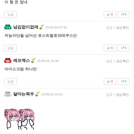
이 형 돈 많내
답글
0
0
남김없이없애
25-05-24 07:32
신고
|
공감 확인
저능아단을 넘어선 로스트랄로피테쿠스단
답글
0
0
에프엑스
25-05-24 10:30
신고
|
공감 확인
아이스크림 하나만
답글
0
0
달마는목우
25-05-24 10:51
신고
|
공감 확인