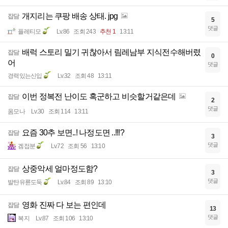
개지리는 쿠팡 배송 상태. jpg
잡담
5
댓글
플레티모
Lv.86
조회 243
추천 1
13:11
배럭 스토리 밀기 귀찮아서 림레남부 지식전수해버렸
잡담
0
어
댓글
경력있는신입
Lv.32
조회 48
13:11
이번 정복전 난이도 혹군하고 비슷할거같은데
잡담
2
댓글
옴모나
Lv.30
조회 114
13:11
요즘 30추 보면..! 나정도면 ..!!!?
잡담
3
댓글
겜접분
Lv.72
조회 56
13:10
상중악세 얼마정도함?
잡담
3
댓글
발탄유륜도둑
Lv.84
조회 89
13:10
영화 진짜 다 보는 편인데
잡담
13
댓글
복지
Lv.87
조회 106
13:10