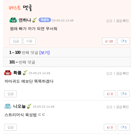
연하나
25-05-23 13:48
신고
|
공감 확인
원래 빠가 까가 되면 무서워
답글
이동
18
0
1 ~ 100
번째 댓글
[보기]
101 ~
번째 댓글
확률
25-05-23 14:48
신고
|
공감 확인
까마귀도 얘보단 똑똑하겠다
답글
0
0
니오늘
25-05-23 14:48
신고
|
공감 확인
스트리머식 육성법 ㄷㄷ
답글
0
0