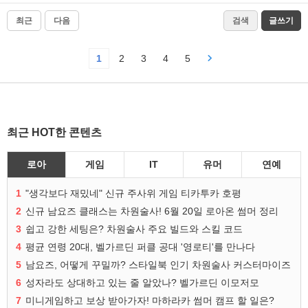
최근
다음
검색
글쓰기
1
2
3
4
5
최근 HOT한 콘텐츠
로아
게임
IT
유머
연예
1
"생각보다 재밌네" 신규 주사위 게임 티카투카 호평
2
신규 남요즈 클래스는 차원술사! 6월 20일 로아온 썸머 정리
3
쉽고 강한 세팅은? 차원술사 주요 빌드와 스킬 코드
4
평균 연령 20대, 벨가르딘 퍼클 공대 '영로티'를 만나다
5
남요즈, 어떻게 꾸밀까? 스타일북 인기 차원술사 커스터마이즈
6
성자라도 상대하고 있는 줄 알았나? 벨가르딘 이모저모
7
미니게임하고 보상 받아가자! 마하라카 썸머 캠프 할 일은?