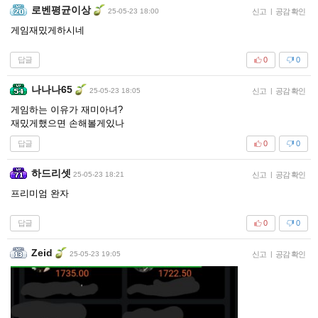
로벤평균이상
25-05-23 18:00
신고
|
공감 확인
게임재밌게하시네
답글
0
0
나나나65
25-05-23 18:05
신고
|
공감 확인
게임하는 이유가 재미아녀?
재밌게했으면 손해볼게있나
답글
0
0
하드리셋
25-05-23 18:21
신고
|
공감 확인
프리미엄 완자
답글
0
0
Zeid
25-05-23 19:05
신고
|
공감 확인