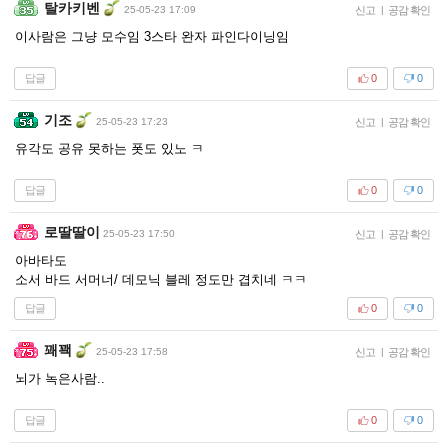
탈카키벤
25-05-23 17:09
신고
|
공감 확인
이사람은 그냥 모수임 3스타 완자 파인다이닝임
답글
0
0
기조
25-05-23 17:23
신고
|
공감 확인
유각도 공유 못하는 폿도 있노 ㅋ
답글
0
0
로딸딸이
25-05-23 17:50
신고
|
공감 확인
아바타도
소서 바드 서머너/ 데모닉 블레 정도만 겹치네 ㅋㅋ
답글
0
0
꽤꽥
25-05-23 17:58
신고
|
공감 확인
뇌가 녹은사람..
답글
0
0