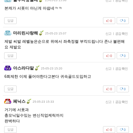
25-05-23 15:06
신고
|
공감 확인
본캐가 서폿이 아닌게 아쉽네ㅋㅋ
답글
0
0
마리린사랑해
25-05-23 15:07
신고
|
공감 확인
제발 씨발 레벨높은순으로 위에서 좌측정렬 부칵드립니다 존나 불편해
요 제발요
답글
0
0
아스라다말
25-05-23 15:20
신고
|
공감 확인
6회제한 이제 풀어야한다고본다 귀속골드도입하고
답글
0
0
페닉스
25-05-23 15:33
신고
|
공감 확인
거기에 서폿과
충모닉일수있는 변신직업케릭까지
완벽하다
답글
0
0