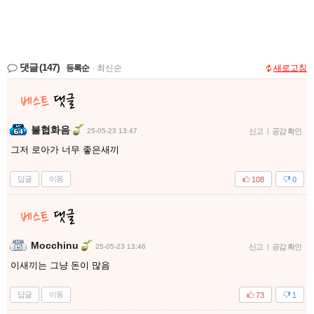
댓글
(147)
등록순
|
최신순
새로고침
불협화음
25-05-23 13:47
신고
|
공감 확인
그저 로아가 너무 좋은새끼
답글
이동
108
0
Mocchinu
25-05-23 13:46
신고
|
공감 확인
이새끼는 그냥 돈이 많음
답글
이동
73
1