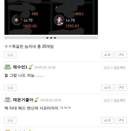
ㅎㅇ똑같은 능지네 총 20개임
답글
0
0
채수빈1
25-05-23 19:46
신고
|
공감 확인
헐 그럼 나도 저능........
답글
0
0
매운거좋아
25-05-23 19:56
신고
|
공감 확인
백 타대 헤드 변신캐 서포터까지 ㅋㅋㅋ
답글
0
0