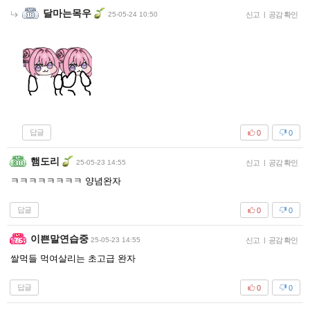
달마는목우
25-05-24 10:50
신고
|
공감 확인
답글
0
0
햄도리
25-05-23 14:55
신고
|
공감 확인
ㅋㅋㅋㅋㅋㅋㅋㅋ 양념완자
답글
0
0
이쁜말연습중
25-05-23 14:55
신고
|
공감 확인
쌀먹들 먹여살리는 초고급 완자
답글
0
0