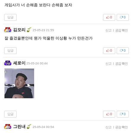
게임사가 너 손해좀 보란다 손해좀 보자
답글
0
0
김모리
25-05-23 21:55
신고
|
공감 확인
잘 즐겼을뿐인데 뭔가 억울한 이상황 누가 만든건가
답글
0
0
셰로이
25-05-24 00:44
신고
|
공감 확인
답글
0
0
그린내
25-05-24 00:54
신고
|
공감 확인