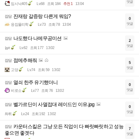
댓글
임시닉405
Lv.68
조회 184
추천 1
13:04
잔재랑 갈증랑 다른게 뭐임?
잡담
0
댓글
응집물리학
Lv.73
조회 78
13:04
나도했다 나메무공미션
잡담
2
댓글
늅e
Lv.62
조회 177
13:02
점메추해줘
잡담
5
댓글
고양
Lv.74
조회 59
13:02
열쇠 한주 유기했더니
잡담
0
댓글
비로소
Lv.77
조회 76
13:02
벨가르딘이 사멸접대 레이드인 이유.jpg
잡담
0
댓글
촤뤼
Lv.24
조회 192
13:02
카운터스킬은 그냥 모든 직업이 다 빠릿빠릿하고 성능
잡담
7
좋으면 좋겟다
댓글