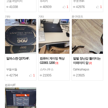
고품격양아치
푸라카
쿠로쿠dn
41038
40939
1
42976
1
기타
기타
완구/굿즈
알파스캔 Q27G4F.
컴퓨터 게이밍 책상
말벌 장난감 퀄리티는
GD001 1200
이래야지 암
[3]
[2]
부들버들
스카니우스
Ophiophagus
42794
1
21935
23925
컴퓨터/IT