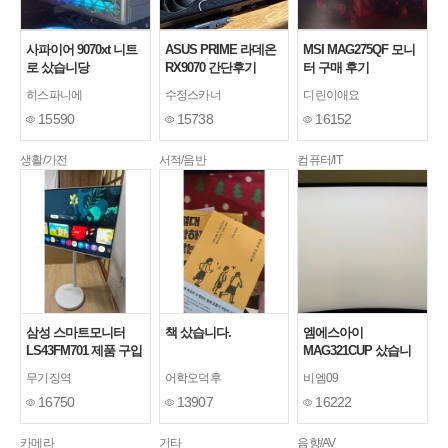
사파이어 9070xt 니트
ASUS PRIME 라데온
MSI MAG275QF 모니
로 샀습니당
RX9070 간단후기
터 구매 후기
히스파니에
수정스카너
디린이애요
15590
15738
16152
생활/가전
서적/음반
컴퓨터/IT
삼성 스마트모니터
책 샀습니다.
엠에스아이
LS43FM701 제품 구입
MAG321CUP 샀습니
후기
당~
무기징역
어학오덕후
비엠09
16750
13907
16222
카메라
기타
음향/AV