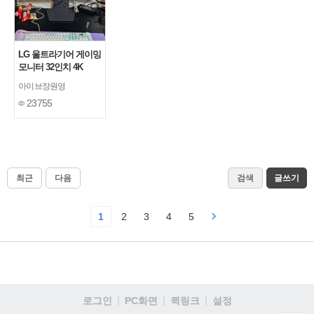
LG 울트라기어 게이밍
모니터 32인치 4K
OLED 32GS95UE 구
아이브장원영
매
[1]
23755
최근
다음
검색
글쓰기
1
2
3
4
5
로그인
PC화면
퀵링크
설정