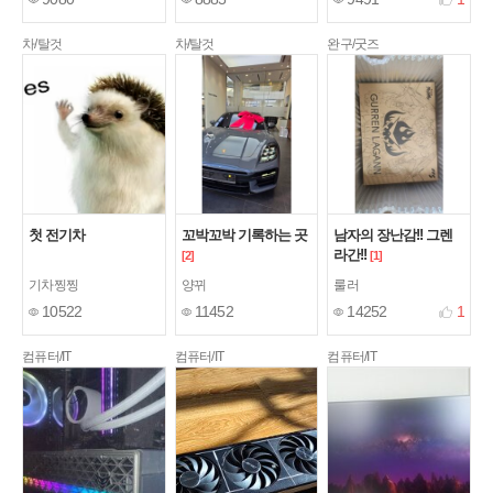
차/탈것
차/탈것
완구/굿즈
첫 전기차
꼬박꼬박 기록하는 곳
남자의 장난감!! 그렌
라간!!
[2]
[1]
기차찡찡
양뀌
룰러
10522
11452
14252
1
컴퓨터/IT
컴퓨터/IT
컴퓨터/IT