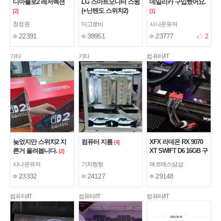
디아블로2 레저렉션
LG 스마트모니터 스윙
데일리카 구입했어요.
(+닌텐도 스위치2)
[2]
[1]
청정원
마고로비
사나운유저
22391
39951
23777
2
기타
기타
컴퓨터/IT
늦었지만 스위치2 지
컴퓨터 지름
XFX 라데온 RX 9070
[4]
른거 올려봅니다.
XT SWIFT D6 16GB 구
[2]
매 사용기.
[1]
사나운유저
기차찡찡
에르메스삼삼
23332
24127
29148
컴퓨터/IT
컴퓨터/IT
컴퓨터/IT