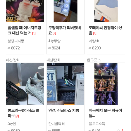
밤샘할 때 에너지드링
쿠팡덕후가 되버렸네
도레이씨 안경닦이 샀
크 대신 먹는 거
요
음
[1]
[2]
[1]
분당리자몽
July쭈앙
아랑bb
8072
8624
8290
패션/잡화
패션/잡화
완구/굿즈
톰브라운&아식스 콜
안경, 선글라스 지름
지금까지 모은 피규어
라보
들...
[2]
Joy현
한니발랙터
불로고소득
9080
8885
9491
1