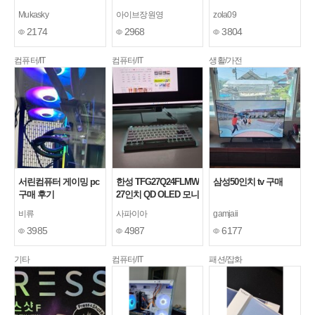
구매
Mukasky
아이브장원영
zola09
2174
2968
3804
컴퓨터/IT
컴퓨터/IT
생활/가전
서린컴퓨터 게이밍 pc
한성 TFG27Q24FLMW
삼성50인치 tv 구매
구매 후기
27인치 QD OLED 모니
터
[1]
비류
사파이아
gamjaii
3985
4987
6177
기타
컴퓨터/IT
패션/잡화