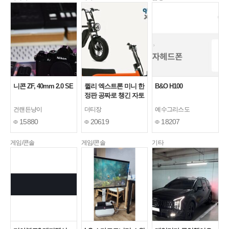
니콘 ZF, 40mm 2.0 SE
퀼리 엑스트론 미니 한
B&O H100
정판 공짜로 챙긴 자토
바이
건랜든냥이
더티장
예수그리스도
15880
20619
18207
게임/콘솔
게임/콘솔
기타