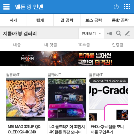
엘든 링
인벤
자게
팁게
맵 공략
보스 공략
통합 공략
지름/개봉 갤러리
전체보기
공
검
글
지
색
내글
내 댓글
10추글
인증글
on/off
쓰
기
컴퓨터/IT
컴퓨터/IT
컴퓨터/IT
MSI MAG 321UP QD-
LG 울트라기어 32인치
FHD->Qhd 업글 모니
OLED X24 4K 240
4K 현존 최강 모니터
터를 구입후기