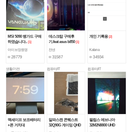
MSI 5090 뱅가드 구매
데스크탑 구매후
개인 기록용
[2]
하였습니다..
기.feat asus b850
[1]
[1]
아이브장원영
쟌넨
Katana
28779
31587
34934
생활/가전
컴퓨터/IT
컴퓨터/IT
맥세이프 보조배터리
알파스캔 콘퀘스트
필립스 에브니아
+폰 거치대
32Q90G 게이밍 QHD
32M2N8800 UHD
모니터 후기
OLED 240