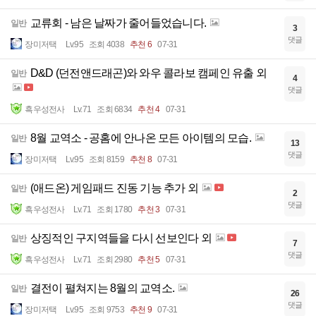
교류회 - 남은 날짜가 줄어들었습니다.
일반
3
댓글
장미저택
Lv.95
조회 4038
추천 6
07-31
D&D (던전앤드래곤)와 와우 콜라보 캠페인 유출 외
일반
4
댓글
흑우성전사
Lv.71
조회 6834
추천 4
07-31
8월 교역소 - 공홈에 안나온 모든 아이템의 모습.
일반
13
댓글
장미저택
Lv.95
조회 8159
추천 8
07-31
(애드온) 게임패드 진동 기능 추가 외
일반
2
댓글
흑우성전사
Lv.71
조회 1780
추천 3
07-31
상징적인 구지역들을 다시 선보인다 외
일반
7
댓글
흑우성전사
Lv.71
조회 2980
추천 5
07-31
결전이 펼쳐지는 8월의 교역소.
일반
26
댓글
장미저택
Lv.95
조회 9753
추천 9
07-31