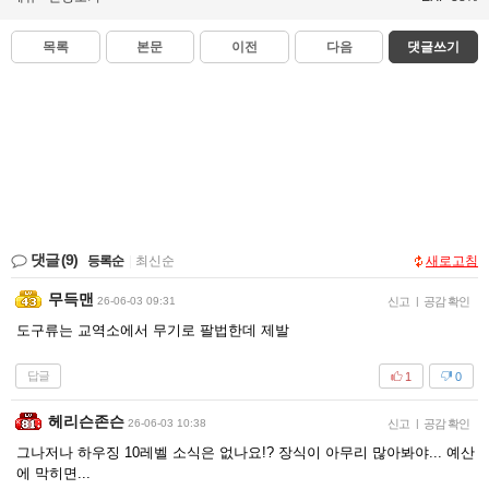
목록
본문
이전
다음
댓글쓰기
댓글
(9)
등록순
|
최신순
새로고침
무득맨
26-06-03 09:31
신고
|
공감 확인
도구류는 교역소에서 무기로 팔법한데 제발
답글
1
0
헤리슨존슨
26-06-03 10:38
신고
|
공감 확인
그나저나 하우징 10레벨 소식은 없나요!? 장식이 아무리 많아봐야... 예산
에 막히면...