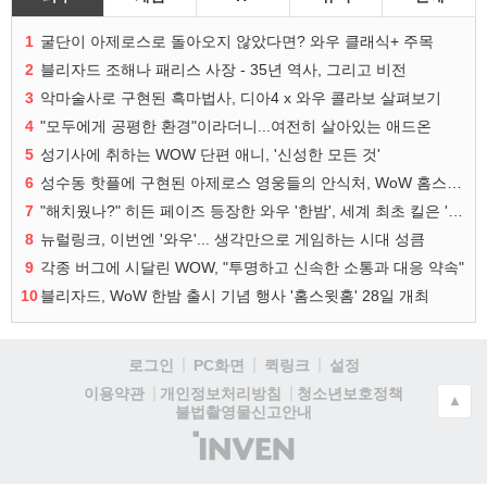
1
굴단이 아제로스로 돌아오지 않았다면? 와우 클래식+ 주목
2
블리자드 조해나 패리스 사장 - 35년 역사, 그리고 비전
3
악마술사로 구현된 흑마법사, 디아4 x 와우 콜라보 살펴보기
4
"모두에게 공평한 환경"이라더니...여전히 살아있는 애드온
5
성기사에 취하는 WOW 단편 애니, '신성한 모든 것'
6
성수동 핫플에 구현된 아제로스 영웅들의 안식처, WoW 홈스윗홈
7
"해치웠나?" 히든 페이즈 등장한 와우 '한밤', 세계 최초 킬은 '팀 리퀴드'
8
뉴럴링크, 이번엔 '와우'... 생각만으로 게임하는 시대 성큼
9
각종 버그에 시달린 WOW, "투명하고 신속한 소통과 대응 약속"
10
블리자드, WoW 한밤 출시 기념 행사 '홈스윗홈' 28일 개최
로그인
PC화면
퀵링크
설정
청소년보호정책
이용약관
개인정보처리방침
▲
불법촬영물신고안내
(주)
인
벤