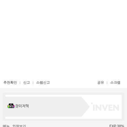
추천확인
신고
스팸신고
공유
스크랩
장미저택
메뉴
인장보기
EXP 38%