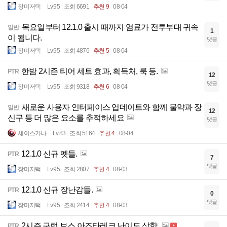
장미저택
Lv.95
조회 6691
추천 9
08-04
목요일부터 12.1.0 출시 때까지 염료가 전투부대 귀속
일반
1
이 됩니다.
댓글
장미저택
Lv.95
조회 4876
추천 5
08-04
한밤 2시즌 티어 세트 효과, 획득처, 룩 등.
PTR
12
댓글
장미저택
Lv.95
조회 9318
추천 6
08-04
새로운 사용자 인터페이스 업데이트와 함께 물약과 장
일반
12
신구 등 더 많은 요소를 추적하세요
댓글
세이스카나
Lv.83
조회 5164
추천 4
08-04
12.1.0 신규 펫들.
PTR
7
댓글
장미저택
Lv.95
조회 2807
추천 4
08-03
12.1.0 신규 장난감들.
PTR
0
댓글
장미저택
Lv.95
조회 2414
추천 4
08-03
2시즌 구렁 보스 아즈타레크 난이도 상향.
PTR