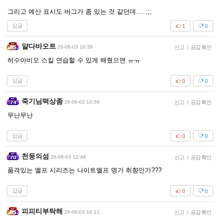
그리고 예산 표시도 버그가 좀 있는 것 같던데.... ;;;
답글
1
0
얄다바오트
26-06-03 10:39
신고
|
공감 확인
허수아비오 스킬 연습할 수 있게 해줬으면 ㅠㅠ
답글
0
0
죽기님떡상좀
26-06-03 10:56
신고
|
공감 확인
무난무난
답글
0
0
천둥의섬
26-06-03 12:48
신고
|
공감 확인
품격있는 엘프 시리즈는 나이트엘프 명가 취향인가???
답글
0
0
피피티부탁해
26-06-03 16:11
신고
|
공감 확인