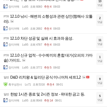
13
댓글
장미저택
Lv.95
조회 6060
추천 4
08-03
12.1.0 낚시 - 해변의 소행성과 관련 상인(항해사 오툴
PTR
2
라).
댓글
장미저택
Lv.95
조회 2692
추천 4
08-03
12.1.0 차단 성공 및 실패 시 효과와 음성.
PTR
11
댓글
장미저택
Lv.95
조회 4787
추천 4
08-03
12.1.0 신규 업적 - 수수께끼의 혼합 대가(오피의 가마
PTR
1
솥) 가이드.
댓글
장미저택
Lv.95
조회 3772
추천 5
08-02
D&D 리치왕 & 일리단 공식 미니어처 세트1,2
일반
9
댓글
흑우성전사
Lv.71
조회 5316
추천 4
08-01
한밤 1시즌 종료 및 2시즌 정보 - 위대한 금고 등.
일반
5
댓글
장미저택
Lv.95
조회 9548
추천 14
08-01