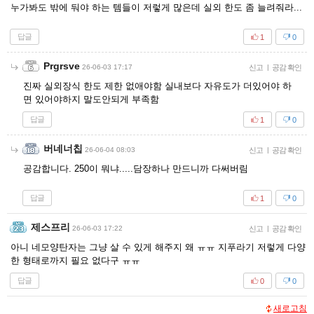
누가봐도 밖에 둬야 하는 템들이 저렇게 많은데 실외 한도 좀 늘려줘라...
답글
1
0
Prgrsve
26-06-03 17:17
신고
|
공감 확인
진짜 실외장식 한도 제한 없애야함 실내보다 자유도가 더있어야 하
면 있어야하지 말도안되게 부족함
답글
1
0
버네너칩
26-06-04 08:03
신고
|
공감 확인
공감합니다. 250이 뭐냐.....담장하나 만드니까 다써버림
답글
1
0
제스프리
26-06-03 17:22
신고
|
공감 확인
아니 네모양탄자는 그냥 살 수 있게 해주지 왜 ㅠㅠ 지푸라기 저렇게 다양
한 형태로까지 필요 없다구 ㅠㅠ
답글
0
0
새로고침