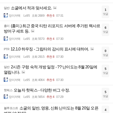
소굴에서 적과 맞서세요.
일반
1
댓글
장미저택
Lv.95
조회 2689
추천 6
07-31
(흥미.) 최근 중국 티탄 리포지드 서버에 추가된 렉사르
흥미
6
방어구 세트 등.
댓글
장미저택
Lv.95
조회 5570
추천 4
07-30
12.1.0 하우징 - 그립타의 감사의 표시에 대하여.
PTR
0
댓글
장미저택
Lv.95
조회 2915
추천 8
07-30
2시즌 구렁 숙적 개방 일정 - ?? 난이도는 8월 20일에
일반
5
열립니다.
댓글
장미저택
Lv.95
조회 4064
추천 6
07-30
오늘자 핫픽스 - 다양한 버그 수정.
핫픽스
5
댓글
장미저택
Lv.95
조회 5654
추천 4
07-29
소굴의 일반, 영웅, 신화 난이도는 8월 20일 오픈
블루포스트
4