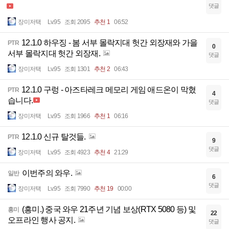
댓글
장미저택
Lv.95
조회 2095
추천 1
06:52
12.1.0 하우징 - 봄 서부 몰락지대 헛간 외장재와 가을
PTR
0
서부 몰락지대 헛간 외장재.
댓글
장미저택
Lv.95
조회 1301
추천 2
06:43
12.1.0 구렁 - 아즈타레크 메모리 게임 애드온이 막혔
PTR
4
습니다.
댓글
장미저택
Lv.95
조회 1966
추천 1
06:16
12.1.0 신규 탈것들.
PTR
9
댓글
장미저택
Lv.95
조회 4923
추천 4
21:29
이번주의 와우.
일반
6
댓글
장미저택
Lv.95
조회 7990
추천 19
00:00
(흥미.) 중국 와우 21주년 기념 보상(RTX 5080 등) 및
흥미
22
오프라인 행사 공지.
댓글