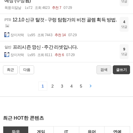
예정 (수정됨)
댓글
폭풍의칼날
Lv.72
조회 4623
추천 7
07-29
12.1.0 신규 탈것 - 구렁 탐험가의 비전 골렘 획득 방법.
PTR
4
댓글
장미저택
Lv.95
조회 7443
추천 14
07-29
프리시즌 깡신 - 주간 리셋입니다.
일반
9
댓글
장미저택
Lv.95
조회 8111
추천 6
07-29
최근
다음
검색
글쓰기
1
2
3
4
5
최근 HOT한 콘텐츠
와우
게임
IT
유머
연예