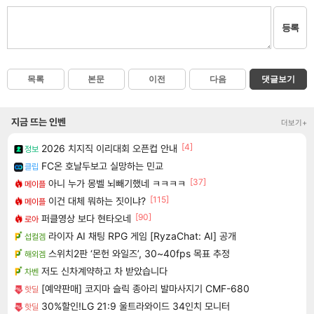
등록
목록
본문
이전
다음
댓글보기
지금 뜨는 인벤
더보기+
[4]
2026 치지직 이리대회 오픈컵 안내
정보
FC온 호날두보고 실망하는 민교
클립
[37]
아니 누가 몽벨 뇌빼기했네 ㅋㅋㅋㅋ
메이플
[115]
이건 대체 뭐하는 짓이냐?
메이플
[90]
퍼클영상 보다 현타오네
로아
라이자 AI 채팅 RPG 게임 [RyzaChat: AI] 공개
섭컬겜
스위치2판 ‘몬헌 와일즈’, 30~40fps 목표 추정
해외겜
저도 신차계약하고 차 받았습니다
차벤
[예약판매] 코지마 슬릭 종아리 발마사지기 CMF-680
핫딜
30%할인!LG 21:9 울트라와이드 34인치 모니터
핫딜