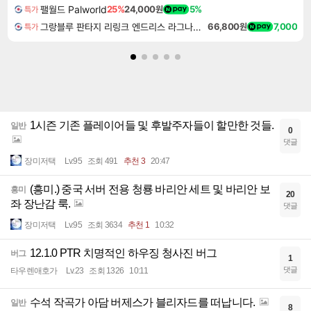
팰월드 Palworld
25%
24,000원
5%
특가
그랑블루 판타지 리링크 엔드리스 라그나로크 Granblue Fantasy Relink Endless Ragnarok
66,800원
7,000
특가
1시즌 기존 플레이어들 및 후발주자들이 할만한 것들.
일반
0
댓글
장미저택
Lv.95
조회 491
추천 3
20:47
(흥미.) 중국 서버 전용 청룡 바리안 세트 및 바리안 보
흥미
20
좌 장난감 룩.
댓글
장미저택
Lv.95
조회 3634
추천 1
10:32
12.1.0 PTR 치명적인 하우징 청사진 버그
버그
1
댓글
타우렌애호가
Lv.23
조회 1326
10:11
수석 작곡가 아담 버제스가 블리자드를 떠납니다.
일반
8