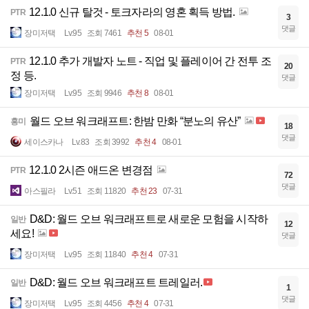
12.1.0 신규 탈것 - 토크자라의 영혼 획득 방법.
PTR
3
댓글
장미저택
Lv.95
조회 7461
추천 5
08-01
12.1.0 추가 개발자 노트 - 직업 및 플레이어 간 전투 조
PTR
20
정 등.
댓글
장미저택
Lv.95
조회 9946
추천 8
08-01
월드 오브 워크래프트: 한밤 만화 “분노의 유산”
흥미
18
댓글
세이스카나
Lv.83
조회 3992
추천 4
08-01
12.1.0 2시즌 애드온 변경점
PTR
72
댓글
아스필라
Lv.51
조회 11820
추천 23
07-31
D&D: 월드 오브 워크래프트로 새로운 모험을 시작하
일반
12
세요!
댓글
장미저택
Lv.95
조회 11840
추천 4
07-31
D&D: 월드 오브 워크래프트 트레일러.
일반
1
댓글
장미저택
Lv.95
조회 4456
추천 4
07-31