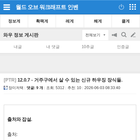
월드 오브 워크래프트
인벤
정보게
확팩게
레게
쐐게
클게
와우 정보 게시판
전체보기
공
검
글
지
색
내글
내 댓글
10추글
인증글
on/off
쓰
기
[PTR]
12.0.7 - 거주구에서 살 수 있는 신규 하우징 장식들.
장미저택
댓글: 9 개
조회:
5312
추천:
10
2026-06-03 08:33:40
출처와 잡설.
출처: