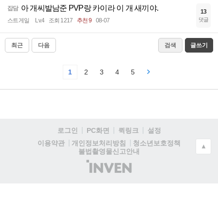
아 개씨발남준 PVP랑 카이라 이 개 새끼야.
잡담
13
댓글
스트게일
Lv.4
조회 1217
추천 9
08-07
최근
다음
검색
글쓰기
1
2
3
4
5
로그인
PC화면
퀵링크
설정
청소년보호정책
이용약관
개인정보처리방침
▲
불법촬영물신고안내
(주)
인
벤