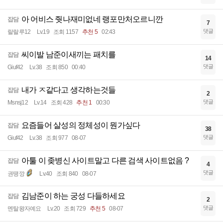
아 어비스 줫나재미없네 랭포만처오르니깐
잡담
7
댓글
랄랄루12
Lv.19
조회 1157
추천 5
02:43
씨이발 남준이새끼는 패치를
잡담
14
댓글
Giuf42
Lv.38
조회 850
00:40
내가 ㅈ같다고 생각하는것들
잡담
2
댓글
Msnsj12
Lv.14
조회 428
추천 1
00:30
요즘들어 살성의 정체성이 뭔가싶다
잡담
38
댓글
Giuf42
Lv.38
조회 977
08-07
아툴 이 좆병신 사이트말고 다른 검색 사이트없음 ?
잡담
4
댓글
권땡깡
Lv.40
조회 840
08-07
김남준이 하는 궁성 다들하세요
잡담
2
댓글
멘탈왕자예요
Lv.20
조회 729
추천 5
08-07