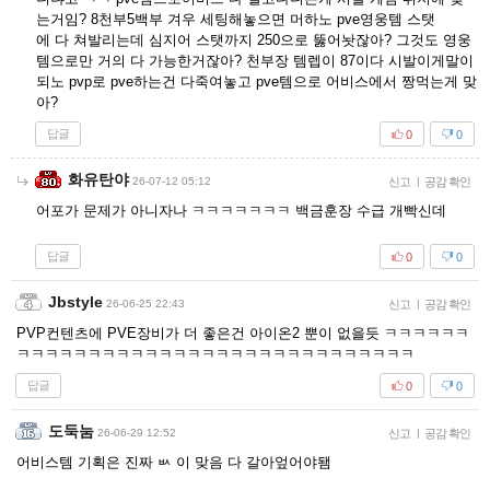
는거임? 8천부5백부 겨우 세팅해놓으면 머하노 pve영웅템 스탯
에 다 쳐발리는데 심지어 스탯까지 250으로 뚫어놧잖아? 그것도 영웅
템으로만 거의 다 가능한거잖아? 천부장 템렙이 87이다 시발이게말이
되노 pvp로 pve하는건 다죽여놓고 pve템으로 어비스에서 짱먹는게 맞
아?
답글
0
0
화유탄야
26-07-12 05:12
신고
|
공감 확인
어포가 문제가 아니자나 ㅋㅋㅋㅋㅋㅋㅋ 백금훈장 수급 개빡신데
답글
0
0
Jbstyle
26-06-25 22:43
신고
|
공감 확인
PVP컨텐츠에 PVE장비가 더 좋은건 아이온2 뿐이 없을듯 ㅋㅋㅋㅋㅋㅋ
ㅋㅋㅋㅋㅋㅋㅋㅋㅋㅋㅋㅋㅋㅋㅋㅋㅋㅋㅋㅋㅋㅋㅋㅋㅋㅋㅋㅋ
답글
0
0
도둑눔
26-06-29 12:52
신고
|
공감 확인
어비스템 기획은 진짜 ㅄ 이 맞음 다 갈아엎어야됌