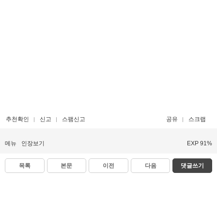
추천확인
신고
스팸신고
공유
스크랩
메뉴
인장보기
EXP 91%
목록
본문
이전
다음
댓글쓰기