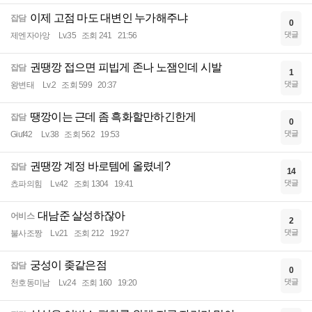
이제 고점 마도 대변인 누가해주냐
잡담
0
댓글
제엔자아앙
Lv.35
조회 241
21:56
권땡깡 접으면 피빕게 존나 노잼인데 시발
잡담
1
댓글
왕변태
Lv.2
조회 599
20:37
땡깡이는 근데 좀 흑화할만하긴한게
잡담
0
댓글
Giuf42
Lv.38
조회 562
19:53
권땡깡 계정 바로템에 올렸네?
잡담
14
댓글
쵸파의힘
Lv.42
조회 1304
19:41
대남준 살성하잖아
어비스
2
댓글
불사조짱
Lv.21
조회 212
19:27
궁성이 좆같은점
잡담
0
댓글
천호동미남
Lv.24
조회 160
19:20