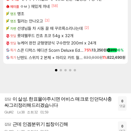
[58]
ㅇㅂ ) 재밌게 까네
메이플
명조
명조
[3]
힐러는 안나오고
명조
[2]
선생님들 차 시동 끌 때 꾸르륵소리나는데
차벤
롯데웰푸드 칸쵸 초코 54g x 32개
핫딜
뉴케어 완전 균형영양식 구수한맛 200ml x 24개
핫딜
스콘 디럭스 에디션 Scorn Deluxe Edition
75%
13,250원
6%
특가
닌텐도 스위치 2 본체 + 마리오 카트 월드 + 슈퍼 마리오 파티 잼버리 닌텐도 스위치 2 에디션 + 잼버리 TV 번들
830,800원
1%
822,490원
특가
이 살성. 한표몰아주시면 어비스 매크로 인던닥사충
잡담
0
싸그리정리해드리겠습니다
댓글
Giuf42
Lv.38
조회 32
01:59
근데 인겜분위기 씹창이긴해
잡담
0