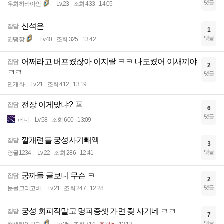
댓글
우회하라아인
Lv.23
조회 433
14:05
신석은
잡담
1
댓글
권땡깡
Lv.40
조회 325
13:42
어쩌라고 버프켰잖아 이지랄 ㅋㅋ 나도켰어 이새끼야
잡담
2
ㅋㅋ
댓글
만개화
Lv.21
조회 412
13:19
전장 이게맞냐?
잡담
6
댓글
퍼니
Lv.58
조회 600
13:09
깔개련들 궁성사기빼엑
잡담
3
댓글
영굴1234
Lv.22
조회 286
12:41
궁까들 글보니 무슨 ㅋ
잡담
2
댓글
눈물그리고비
Lv.21
조회 247
12:28
궁성 회피작말고 명피증셋 가면 줮 사기네 ㅋㅋ
잡담
7
댓글