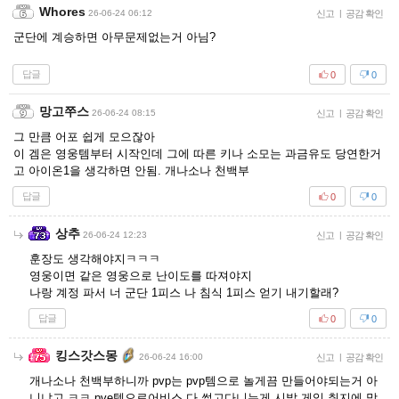
Whores
26-06-24 06:12
신고
|
공감 확인
군단에 계승하면 아무문제없는거 아님?
답글
0
0
망고쭈스
26-06-24 08:15
신고
|
공감 확인
그 만큼 어포 쉽게 모으잖아
이 겜은 영웅템부터 시작인데 그에 따른 키나 소모는 과금유도 당연한거
고 아이온1을 생각하면 안됨. 개나소나 천백부
답글
0
0
상추
26-06-24 12:23
신고
|
공감 확인
훈장도 생각해야지ㅋㅋㅋ
영웅이면 같은 영웅으로 난이도를 따져야지
나랑 계정 파서 너 군단 1피스 나 침식 1피스 얻기 내기할래?
답글
0
0
킹스갓스몽
26-06-24 16:00
신고
|
공감 확인
개나소나 천백부하니까 pvp는 pvp템으로 놀게끔 만들어야되는거 아
니냐고 ㅋㅋ pve템으로어비스 다 썰고다니는게 시발 게임 취지에 맞