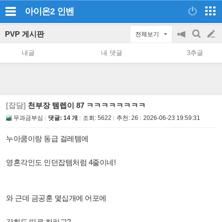
아이온2
인벤
PVP 게시판
전체보기
공
검
글
지
색
내글
내 댓글
3추글
on/off
쓰
기
[잡담]
천부장 템렙이 87 ㅋㅋㅋㅋㅋㅋㅋㅋ
무과금부심
댓글: 14 개
조회:
5622
추천:
26
2026-06-23 19:59:31
누아쿰이랑 동급 걸레템에
영혼각인도 인던잡템처럼 4줄이네!
와 근데 금공훈 몇십개에 어포에
강화도 따로 하라고?