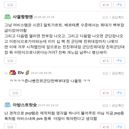
답글
0
0
사열짱짱맨
26-06-30 15:29
신고
|
공감 확인
그냥 어비스템은 시즌1 알트가르트, 베르테론 수준에서는 최대가 백부장
급이었어야함
그리고 다음맵 열리면 천부장 나오고, 그리고 다음맵 나오면 군단장나오
고 이런식으로가야되는데 이미 십 백 천 군단에 친위대장까지 나왓으
면 이제 겨우 시작맵인데 앞으로는 친친위대장 군단친위대장 친위군단대
장 뭐 이딴식으로나온다는거야? 진짜 개노답 남주니 병신새끼
답글
1
0
Elv
26-07-09 09:38
신고
|
공감 확인
ㅋㅋㅋㅋ죤나쌘친위군단천백부대장 나올듯 ㅋㅋ
답글
0
0
아방스트랏슛
26-07-03 19:10
신고
|
공감 확인
난 갠적으로 pvp템은 제작처럼 영각을 하나더 뚫어주든 아님 지금 pvp증
폭처럼 어비스내에 pve 증폭 더많이 줘야한다고 생각함
답글
0
0