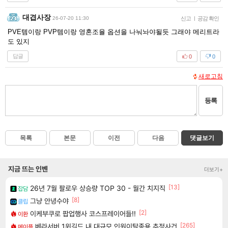
대겹사장
26-07-20 11:30
신고
|
공감 확인
PVE템이랑 PVP템이랑 영혼조율 옵션을 나눠놔야될듯 그래야 메리트라
도 있지
답글
0
0
새로고침
등록
목록
본문
이전
다음
댓글보기
지금 뜨는 인벤
더보기+
[13]
26년 7월 팔로우 상승량 TOP 30 - 월간 치지직
잡담
[8]
그냥 안녕수야
클립
[2]
이케부쿠로 팝업행사 코스프레이어들!!
이환
[265]
베라서버 1위길드 내 대규모 인원이탈종용 추정사건
메이플