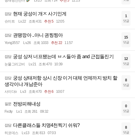
형채팅안친다
Lv.25
조회 714
추천 5
12:13
현재 궁성이 개ㅈ 사기인게
잡담
1
댓글
슈미트
Lv.22
조회 431
추천 5
12:05
권땡깡아 ..아니 권찡찡아
잡담
15
댓글
Yong3557
Lv.26
조회 1033
추천 22
11:57
궁성 상저 너프됐는데 ㅂㅅ들아 좀 and 근접돌진기
잡담
12
댓글
눈물그리고비
Lv.21
조회 470
10:39
궁성 상태저항 상시 신장 이거 대체 언제까지 방치 할
잡담
8
생각이냐 개남준아
댓글
사이다o
Lv.3
조회 470
추천 6
10:07
전방피해내성
질문
0
댓글
Fxcity
Lv.1
조회 261
09:32
다른클래스들 치명4천찍기 쉬워?
잡담
8
댓글
히코데스
Lv.13
조회 813
07:03