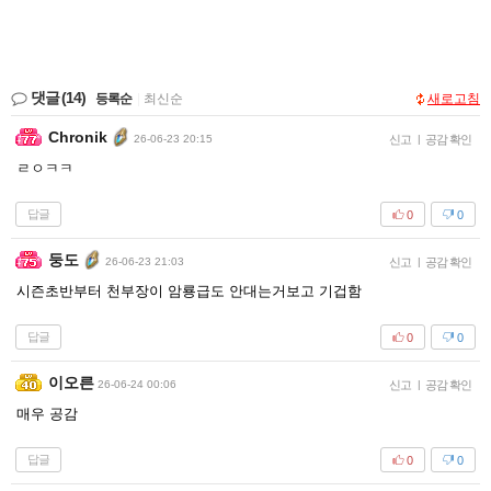
댓글
(14)
등록순
|
최신순
새로고침
Chronik
26-06-23 20:15
신고
|
공감 확인
ㄹㅇㅋㅋ
답글
0
0
둥도
26-06-23 21:03
신고
|
공감 확인
시즌초반부터 천부장이 암룡급도 안대는거보고 기겁함
답글
0
0
이오른
26-06-24 00:06
신고
|
공감 확인
매우 공감
답글
0
0