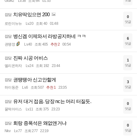
댓글
Giuf42
Lv.38
조회 64
01:53
치유딱있으면 200
잡담
0
댓글
로린이뉴뉴
Lv.20
조회 40
01:48
병신겜 이제와서 라방공지하네 ㅋㅋ
잡담
6
댓글
권땡깡
Lv.40
조회 405
추천 2
00:54
진짜 시공 어비스
잡담
1
댓글
엘리온하자
Lv.24
조회 192
23:44
권땡땡아 신고안할게
잡담
3
댓글
하이동준
Lv.6
조회 507
추천 1
23:35
유저 대거 접음. 당장 nc는 머리 터질듯.
잡담
0
댓글
꿀떡아이스
Lv.11
조회 375
23:23
회랑 증폭석은 왜없앤거냐
잡담
0
댓글
Nkv
Lv.77
조회 277
22:19