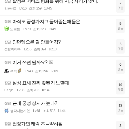
살성은 어비스 평화를 위해 지금 자리가 맞아.
잡담
2
댓글
킹공사2
Lv.16
조회 259
18:45
아직도 궁성가지고 물어뜯는애들은
잡담
5
댓글
또르릉
Lv.79
조회 223
18:45
인던템으론 딜 안들어감?
잡담
3
댓글
섬쌀이아빠
Lv.66
조회 324
18:10
이거 쓰면 될까요?
잡담
0
댓글
폭력
Lv.43
조회 254
17:09
살성 요새 진짜 좆된거 느낄때
잡담
10
댓글
Caojin
Lv.33
조회 703
16:34
근데 궁성 상저가 높나?
잡담
19
댓글
생각나는게없
Lv.81
조회 518
14:44
전장가면 캐릭 ㅈㄴ약햐짐
잡담
3