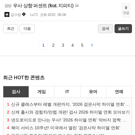
우사 상향 퍼센트 (feat. 지피티)
잡담
0
댓글
금수랑
Lv.72
조회 4230
06-06
최근
다음
검색
글쓰기
1
2
3
4
5
최근 HOT한 콘텐츠
검사
게임
IT
유머
연예
1
신규 클래스부터 레벨 개편까지, '2026 검은사막 하이델 연회' 총정리
2
신캐 출시와 경험치/만렙 개편! 검사 2026 하이델 연회 모아보기
3
넨도로이드로 만나는 우사! '2026 하이델 연회' 막바지 깜짝 공개
4
북미 서비스 10주년! 미국에서 열린 '검은사막 하이델 연회'