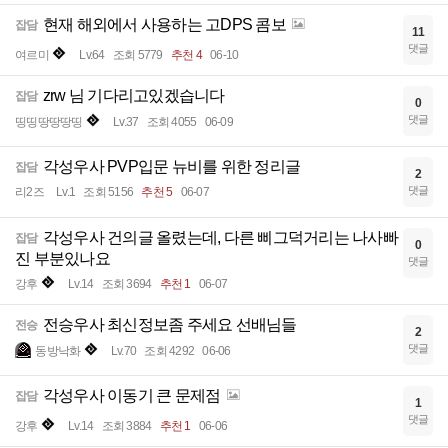
현재 해외에서 사용하는 고DPS 콤보
잡담
11
댓글
여르미
Lv.64
조회 5779
추천 4
06-10
zrw 님 기다리고있겠습니다
잡담
0
댓글
띵띵땅땅땅띵
Lv.37
조회 4055
06-09
각성우사 PVP입문 뉴비를 위한 정리글
잡담
2
댓글
리2즈
Lv.1
조회 5156
추천 5
06-07
각성우사 건의글 올렸는데, 다른 삐그덕거리는 나사빠
잡담
0
진 부분있나요
댓글
강후
Lv.14
조회 3694
추천 1
06-07
전승우사 최신정보좀 주세요 선배님들
전승
2
댓글
동방낙화
Lv.70
조회 4292
06-06
각성우사 이동기 큰 문제점
잡담
1
댓글
강후
Lv.14
조회 3884
추천 1
06-06