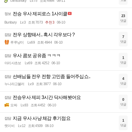
crimsonsky
Lv.75
조회 4664
06-11
전승 우사 제피로스 1사이클
정보
23
댓글
Bunbury
Lv.3
조회 7073
추천 3
06-10
전우 상향돼서.. 혹시 각우보다 ?
잡담
7
댓글
루루냥이
Lv.69
조회 4944
06-10
우사 콤보 공유좀 ㅋㅋㅋ
잡담
1
댓글
아리샤초보
Lv.69
조회 4252
06-10
선배님들 전우 전향 고민좀 들어주십쇼..
잡담
4
댓글
누나라고불러
Lv.9
조회 3977
06-10
전승우사 제피 3시간 닥사해봣어요
잡담
0
댓글
모짜
Lv.83
조회 4452
06-10
지금 우사 사냥 체감 후기점요
잡담
1
댓글
렛이비
Lv.12
조회 4509
06-10