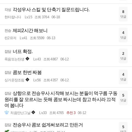
각성우사 스킬 및 단축기 질문드립니다.
각성
8
댓글
헌터랍니다
Lv.15
조회 3764
06-18
제피2시간 해보니
전승
4
댓글
린2유저
Lv.41
조회 5599
06-13
너프 확정.
잡담
2
댓글
죽음또는탄생
Lv.43
조회 4867
06-12
콤보 한번 짜봄
잡담
4
댓글
싱거운장조림
Lv.56
조회 4357
06-12
상향으로 전승우사 시작해 보시는 분들이 먹구름 구동
잡담
5
원리를 잘 모르시는 듯해 콤보 짜시는데 참고 하시라 끄적
댓글
여 봅니다
처음만난그날
Lv.33
조회 4765
추천 3
06-12
전승우사 콤보 쉽게써보려고 만든거
잡담
5
댓글