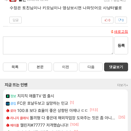
신고
공감 확인
수정은 토친님이나 키모님이나 영상보시면 나와잇어요 사냥터별로
답글
0
0
새로고침
등록
목록
본문
이전
다음
댓글보기
지금 뜨는 인벤
더보기+
치지직 애플TV 앱 출시
정보
[1]
FC온 호날두보고 실망하는 민교
클립
[113]
100:8 보다 효율이 좋은 상향된 아제나 ㄷㄷ
로아
[35]
똘끼형 다 좋은데 해외작업장 도와주는 짓은 좀 아니지않냐?
리니지 클래식
[106]
챌린저#77777 저격했습니다!
메이플