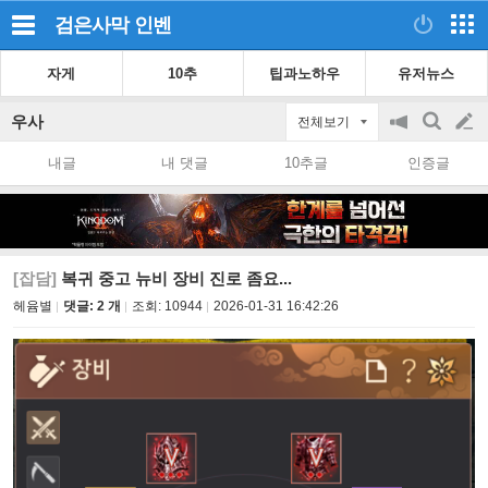
검은사막
인벤
자게
10추
팁과노하우
유저뉴스
우사
전체보기
공
검
글
지
색
내글
내 댓글
10추글
인증글
on/off
쓰
기
[잡담]
복귀 중고 뉴비 장비 진로 좀요...
헤윰별
댓글: 2 개
조회:
10944
2026-01-31 16:42:26