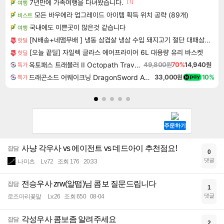
[1]
7년만에 가족여행을 다녀왔습니다.
여행
모든 바우에라 업그레이드 아이템 획득 위치 공략 (89개)
비스트
국내에도 이쁜곳이 많은것 같습니다
여행
[N배송+네맴무배 ] 냉동 삼겹살 냉삼 수입 돼지고기 절단 대패삼겹살
핫딜
[오늘 끝딜] 자일렉 글라스 에어프라이어 6L 대용량 유리 바스켓
핫딜
옥토패스 트래블러 II Octopath Traveler II
49,800원
70%
14,940원
특가
드래곤소드 어웨이크닝 DragonSword Awakening
33,000원
10%
특가
사냥 각우사 vs 에이전트 vs 데드아이 추천점요!
잡담
0
댓글
나미츠
Lv.72
조회 176
20:33
전승우사 zrw(알떱)님 콤보 질문드립니다
잡담
1
댓글
로즈마리꽃말
Lv.26
조회 650
08-04
각성우사 콤보좀 알려주세요
잡담
2