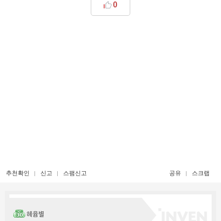
0
추천확인
신고
스팸신고
공유
스크랩
헤윰별