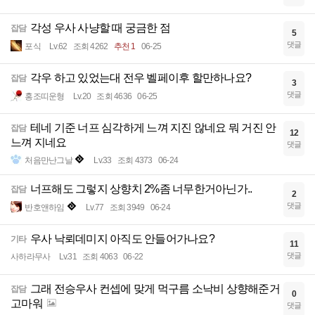
각성 우사 사냥할 때 궁금한 점
잡담
5
댓글
포식
Lv.62
조회 4262
추천 1
06-25
각우 하고 있었는대 전우 벨페이후 할만하나요?
잡담
3
댓글
홍조띠운형
Lv.20
조회 4636
06-25
테네 기준 너프 심각하게 느껴 지진 않네요 뭐 거진 안
잡담
12
느껴 지네요
댓글
처음만난그날
Lv.33
조회 4373
06-24
너프해도 그렇지 상향치 2%좀 너무한거아닌가..
잡담
2
댓글
반호앤하임
Lv.77
조회 3949
06-24
우사 낙뢰데미지 아직도 안들어가나요?
기타
11
댓글
사하라무사
Lv.31
조회 4063
06-22
그래 전승우사 컨셉에 맞게 먹구름 소낙비 상향해준거
잡담
0
고마워
댓글