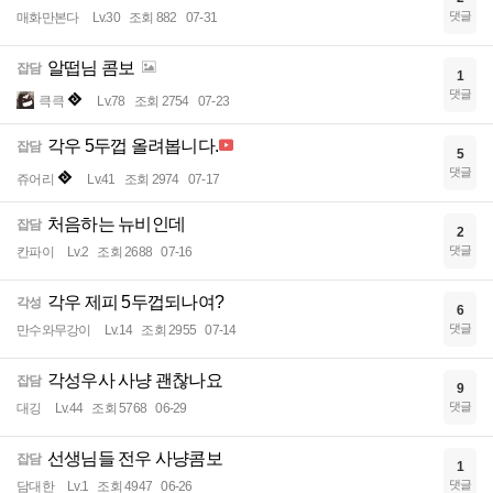
댓글
매화만본다
Lv.30
조회 882
07-31
알떱님 콤보
잡담
1
댓글
큭큭
Lv.78
조회 2754
07-23
각우 5두껍 올려봅니다.
잡담
5
댓글
쥬어리
Lv.41
조회 2974
07-17
처음하는 뉴비인데
잡담
2
댓글
칸파이
Lv.2
조회 2688
07-16
각우 제피 5두껍되나여?
각성
6
댓글
만수와무강이
Lv.14
조회 2955
07-14
각성우사 사냥 괜찮나요
잡담
9
댓글
대깅
Lv.44
조회 5768
06-29
선생님들 전우 사냥콤보
잡담
1
댓글
담대한
Lv.1
조회 4947
06-26