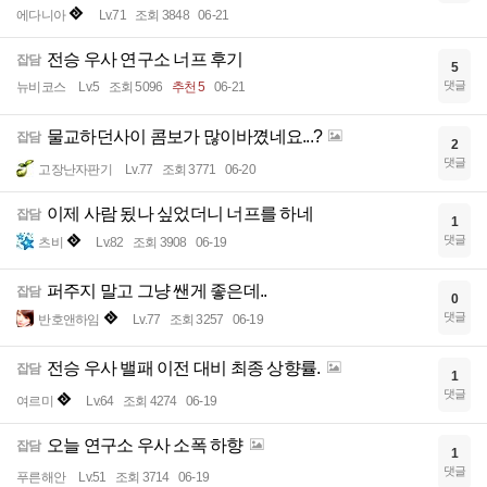
에다니아
Lv.71
조회 3848
06-21
전승 우사 연구소 너프 후기
잡담
5
댓글
뉴비코스
Lv.5
조회 5096
추천 5
06-21
물교하던사이 콤보가 많이바꼈네요...?
잡담
2
댓글
고장난자판기
Lv.77
조회 3771
06-20
이제 사람 됬나 싶었더니 너프를 하네
잡담
1
댓글
츠비
Lv.82
조회 3908
06-19
퍼주지 말고 그냥 쌘게 좋은데..
잡담
0
댓글
반호앤하임
Lv.77
조회 3257
06-19
전승 우사 밸패 이전 대비 최종 상향률.
잡담
1
댓글
여르미
Lv.64
조회 4274
06-19
오늘 연구소 우사 소폭 하향
잡담
1
댓글
푸른해안
Lv.51
조회 3714
06-19