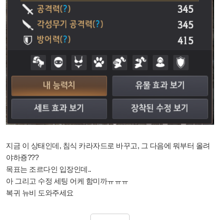
지금 이 상태인데, 침식 카라자드로 바꾸고, 그 다음에 뭐부터 올려
야하죵???
목표는 조르다인 입장인데..
아 그리고 수정 세팅 어케 함미까ㅠㅠㅠ
복귀 뉴비 도와주세요