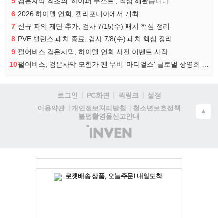
5
검은사막 최초의 '하이퍼 부스트', 직접 해봤습니다
6
2026 하이델 연회, 캘리포니아에서 개최
7
신규 피의 제단 추가, 검사 7/15(수) 패치 핵심 정리
8
PVE 밸런스 패치 종료, 검사 7/8(수) 패치 핵심 정리
9
펄어비스 검은사막, 하이델 연회 사전 이벤트 시작
10
펄어비스, 검은사막 모험가 팬 무비 '마디걸스' 글로벌 상영회 개최
로그인
PC화면
퀵링크
설정
청소년보호정책
이용약관
개인정보처리방침
▲
불법촬영물신고안내
(주)
인
벤