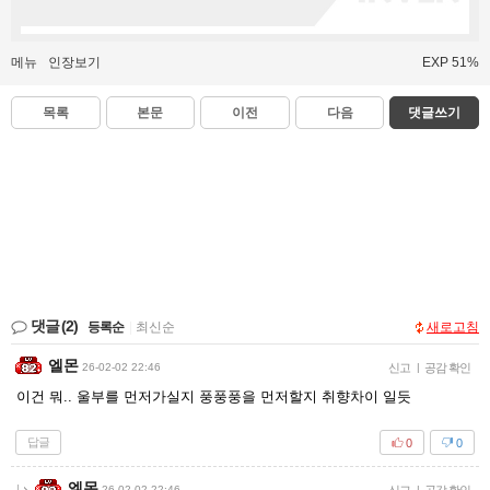
메뉴
인장보기
EXP 51%
목록
본문
이전
다음
댓글쓰기
댓글
(2)
등록순
|
최신순
새로고침
엘몬
26-02-02 22:46
신고
|
공감 확인
이건 뭐.. 울부를 먼저가실지 풍풍풍을 먼저할지 취향차이 일듯
답글
0
0
엘몬
26-02-02 22:46
|