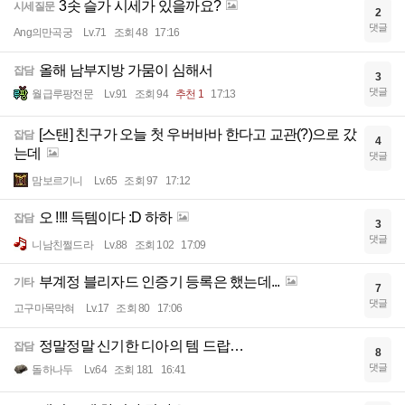
3솟 슬가 시세가 있을까요?
시세질문
2
댓글
Ang의만곡궁
Lv.71
조회 48
17:16
올해 남부지방 가뭄이 심해서
잡담
3
댓글
월급루팡전문
Lv.91
조회 94
추천 1
17:13
[스탠] 친구가 오늘 첫 우버바바 한다고 교관(?)으로 갔
잡담
4
는데
댓글
맘보르기니
Lv.65
조회 97
17:12
오 !!!! 득템이다 :D 하하
잡담
3
댓글
니남친쩔드라
Lv.88
조회 102
17:09
부계정 블리자드 인증기 등록은 했는데...
기타
7
댓글
고구마목막혀
Lv.17
조회 80
17:06
정말정말 신기한 디아의 템 드랍…
잡담
8
댓글
돌하나두
Lv.64
조회 181
16:41