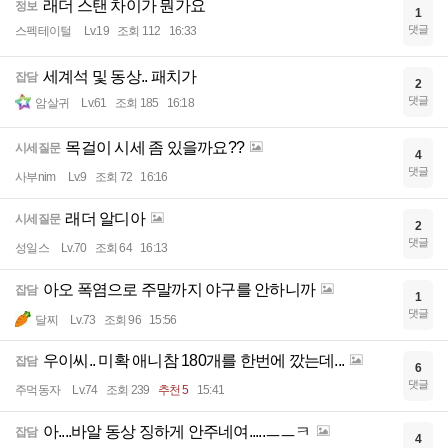
래더 스탠 차이가 뭔가요
정보
1
댓글
스펙테이털
Lv.19
조회 112
16:33
세계석 및 동상.. 패치가
잡담
2
댓글
암살귀
Lv.61
조회 185
16:18
목걸이 시세 좀 있을까요??
시세질문
4
댓글
사부nim
Lv.9
조회 72
16:16
래더 알디아
시세질문
2
댓글
성일스
Lv.70
조회 64
16:13
아오 폭염으로 주말까지 야구를 안하니까
잡담
1
댓글
달찌
Lv.73
조회 96
15:56
우이씨.. 미확 애니참 180개를 한번에 깠는데...
잡담
6
댓글
주먹동자
Lv.74
조회 239
추천 5
15:41
아....바알 동상 징하게 안주네여.....ㅡㅡㅋ
잡담
4