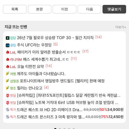
목록
본문
이전
다음
댓글보기
지금 뜨는 인벤
더보기+
[14]
26년 7월 팔로우 상승량 TOP 30 - 월간 치지직
잡담
[5]
주식 UFC라는 우정잉
클립
[17]
페이커가 미리 알려준 방출순서 ㄷㄷㄷㄷ
LoL
[11]
패스 세계수뽑기 최고네..ㄷㄷ
리니지M
[14]
오늘 티한전 요약
LoL
제주도 아이들과 다녀왔습니다.
여행
포트나이트에서 명일방주 엔드필드 [펠리카] 판매 예정
섭컬겜
[4]
힐러는 안나오고
명조
[슈퍼적립[] [최대15%포인트]필립스 달걀 계란찜기 반숙 계란삶는기계 에그쿠커 멀티쿠커 호빵 고구마찜기 3000시리즈 HD9137/90
핫딜
[슈퍼적립] 노트북 거치대 6in1 USB 허브형 높이 조절 받침대 스탠드 LD204H
핫딜
드래곤 퀘스트 III HD 2D 리메이크 Dragon Quest III HD 2D Remake
69,800원
50%
34,900원
특가
드래곤 퀘스트 몬스터즈 3 마족 왕자와 엘프의 여행 Dragon Quest Monsters The Dark Prince
49,800원
75%
12,450원
특가