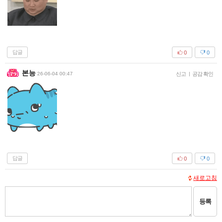
답글
0
0
본능
26-06-04 00:47
신고
|
공감 확인
답글
0
0
새로고침
등록