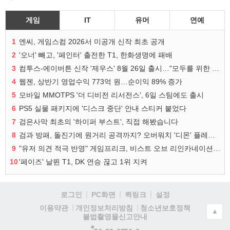
게임
IT
유머
연예
1
엔씨, 게임스컴 2026서 미공개 신작 최초 공개
2
'오너' 빼고, '페인터' 출전한 T1, 한화생명에 패배
3
컴투스-에이버튼 신작 '제우스' 8월 26일 출시…"모두를 위한 경쟁"
4
웹젠, 상반기 영업수익 773억 원…순이익 89% 증가
5
모바일 MMOTPS '더 디비전 리서전스', 6일 스팀에도 출시
6
PS5 실물 패키지에 '디스크 중단' 안내 스티커 붙었다
7
검은사막 최초의 '하이퍼 부스트', 직접 해봤습니다
8
검과 방패, 돌진기에 원거리 공격까지? 오버워치 '디몬' 플레이 영상
9
"유저 의견 적극 반영" 게임프리크, 비스트 오브 리인카네이션 개선 나선다
10
'페이즈' 날뛴 T1, DK 연승 끊고 1위 지켜
로그인
PC화면
퀵링크
설정
청소년보호정책
이용약관
개인정보처리방침
▲
불법촬영물신고안내