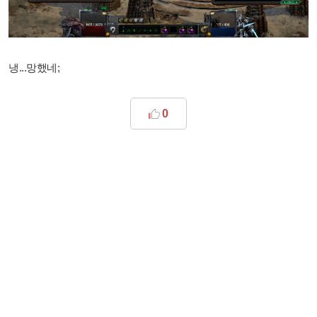
냉...망했네;
0