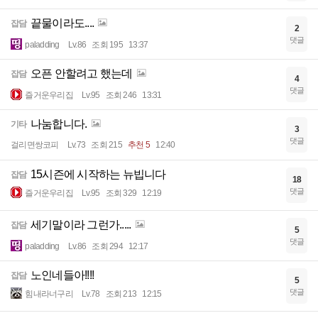
끝물이라도....
잡담
2
댓글
paladding
Lv.86
조회 195
13:37
오픈 안할려고 했는데
잡담
4
댓글
즐거운우리집
Lv.95
조회 246
13:31
나눔합니다.
기타
3
댓글
걸리면쌍코피
Lv.73
조회 215
추천 5
12:40
15시즌에 시작하는 뉴빕니다
잡담
18
댓글
즐거운우리집
Lv.95
조회 329
12:19
세기말이라 그런가.....
잡담
5
댓글
paladding
Lv.86
조회 294
12:17
노인네들아!!!!
잡담
5
댓글
힘내라너구리
Lv.78
조회 213
12:15