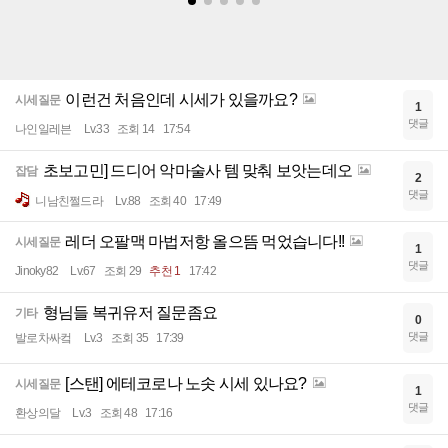
이런건 처음인데 시세가 있을까요?
시세질문
1
댓글
나인일레븐
Lv.33
조회 14
17:54
초보고민] 드디어 악마술사 템 맞춰 보앗는데오
잡담
2
댓글
니남친쩔드라
Lv.88
조회 40
17:49
레더 오팔맥 마법저항 올으뜸 먹었습니다!!
시세질문
1
댓글
Jinoky82
Lv.67
조회 29
추천 1
17:42
형님들 복귀유저 질문좀요
기타
0
댓글
발로차싸컼
Lv.3
조회 35
17:39
[스탠] 에테코로나 노솟 시세 있나요?
시세질문
1
댓글
환상의달
Lv.3
조회 48
17:16