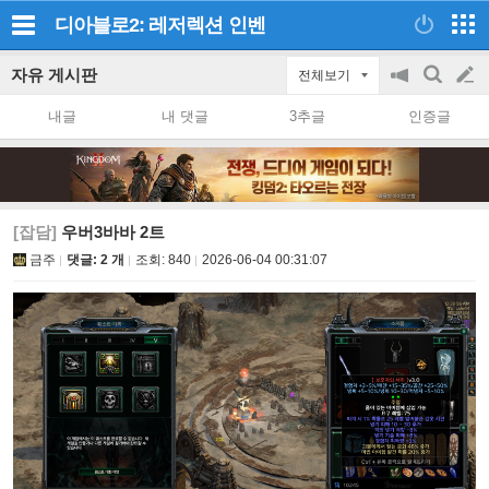
디아블로2: 레저렉션
인벤
자유 게시판
전체보기
공
검
글
지
색
내글
내 댓글
3추글
인증글
on/off
쓰
기
[잡담]
우버3바바 2트
금주
댓글: 2 개
조회:
840
2026-06-04 00:31:07