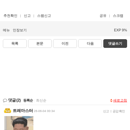
추천확인
신고
스팸신고
공유
스크랩
메뉴
인장보기
EXP 9%
목록
본문
이전
다음
댓글쓰기
댓글
(2)
등록순
|
최신순
새로고침
트레마스터
26-06-04 00:34
신고
|
공감 확인