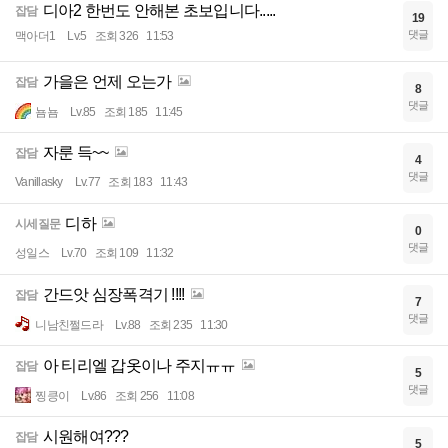
디아2 한번도 안해본 초보입니다.....
잡담
19
댓글
맥아더1
Lv.5
조회 326
11:53
가을은 언제 오는가
잡담
8
댓글
뇸뇸
Lv.85
조회 185
11:45
자룬 득~~
잡담
4
댓글
Vanillasky
Lv.77
조회 183
11:43
디하
시세질문
0
댓글
성일스
Lv.70
조회 109
11:32
간드앗 심장폭격기 !!!!
잡담
7
댓글
니남친쩔드라
Lv.88
조회 235
11:30
아 티리엘 갑옷이나 주지ㅠㅠ
잡담
5
댓글
찡킁이
Lv.86
조회 256
11:08
시원해여???
잡담
5