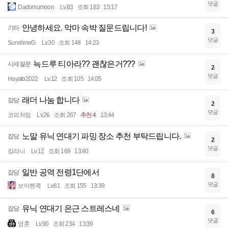
댓글
Dadomumoon
Lv.83
조회 183
15:17
안녕하세요. 악마 속박 질문드립니다!
기타
3
댓글
SunshineG
Lv.30
조회 148
14:23
늑드루 티아라?? 괜찮은거???
시세질문
2
댓글
Hayato2022
Lv.12
조회 105
14:05
래더 나눔 합니다
잡담
2
댓글
코피처럼
Lv.26
조회 267
추천 4
13:44
노말 유닉 연대기 파밍 장소 추천 부탁드립니다.
잡담
2
댓글
킹라니
Lv.12
조회 169
13:40
일반 공역 전령1단에서
잡담
8
댓글
보아헨콕
Lv.81
조회 155
13:39
유닉 연대기 은근 스트레스네
잡담
6
댓글
영혼
Lv.90
조회 234
13:39