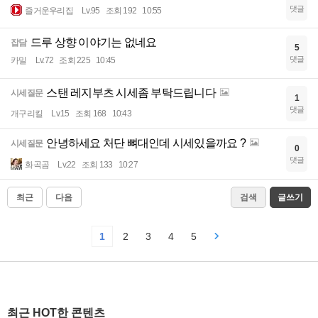
댓글
즐거운우리집
Lv.95
조회 192
10:55
드루 상향 이야기는 없네요
잡담
5
댓글
카밀
Lv.72
조회 225
10:45
스탠 레지부츠 시세좀 부탁드립니다
시세질문
1
댓글
개구리킬
Lv.15
조회 168
10:43
안녕하세요 처단 뼈대인데 시세있을까요 ?
시세질문
0
댓글
화곡곰
Lv.22
조회 133
10:27
최근
다음
검색
글쓰기
1
2
3
4
5
최근 HOT한 콘텐츠