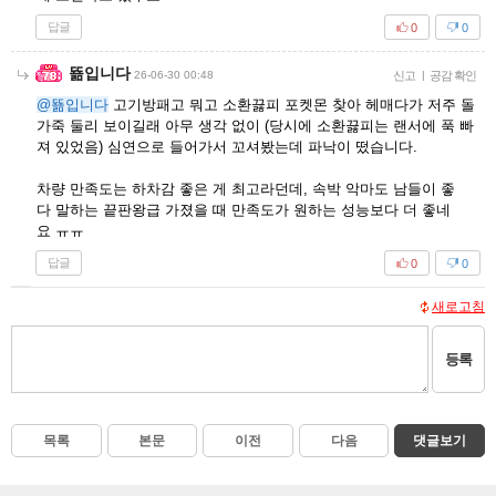
답글
0
0
뚊입니다
26-06-30 00:48
신고
|
공감 확인
@뚊입니다
고기방패고 뭐고 소환끓피 포켓몬 찾아 헤매다가 저주 돌
가죽 둘리 보이길래 아무 생각 없이 (당시에 소환끓피는 랜서에 푹 빠
져 있었음) 심연으로 들어가서 꼬셔봤는데 파낙이 떴습니다.
차량 만족도는 하차감 좋은 게 최고라던데, 속박 악마도 남들이 좋
다 말하는 끝판왕급 가졌을 때 만족도가 원하는 성능보다 더 좋네
요 ㅠㅠ
답글
0
0
새로고침
등록
목록
본문
이전
다음
댓글보기