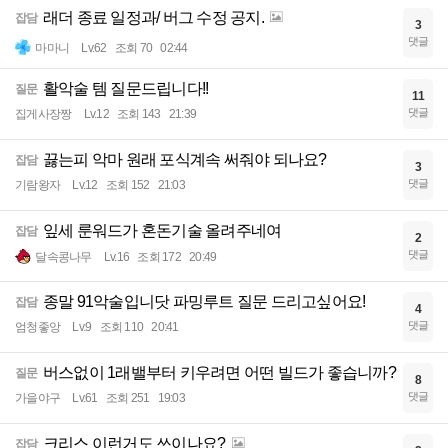
래더 종료 일정과/ 버그 수정 공지.
잡담
3
댓글
마마니
Lv.62
조회 70
02:44
활악술 템 질문드립니다!!
질문
11
댓글
집게사장짱
Lv.12
조회 143
21:39
끓는피 악마 원래 포식계속 써줘야 되나요?
잡담
3
댓글
기람왕자
Lv.12
조회 152
21:03
잎세 룬워드가 혼돈기술 올려주네여
잡담
2
댓글
달속콩나무
Lv.16
조회 172
20:49
종말 91악술입니닷 파밍루트 질문 드리고싶어요!
잡담
4
댓글
엄청좋앙
Lv.9
조회 110
20:41
버스없이 1래밸부터 키우려면 어떤 빌드가 좋습니까?
질문
8
댓글
가을야구
Lv.61
조회 251
19:03
크리스 이런거도 쓰이나요?
잡담