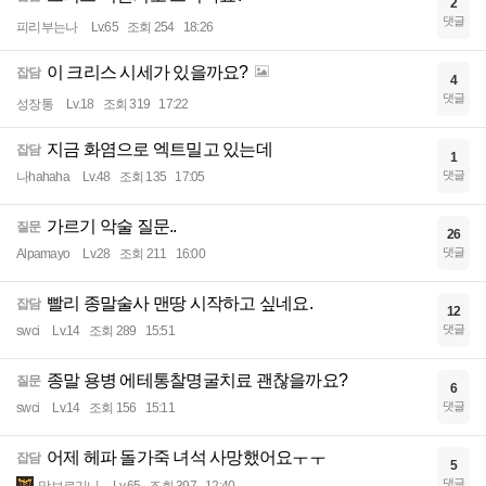
2
댓글
피리부는나
Lv.65
조회 254
18:26
이 크리스 시세가 있을까요?
잡담
4
댓글
성장통
Lv.18
조회 319
17:22
지금 화염으로 엑트밀고 있는데
잡담
1
댓글
나hahaha
Lv.48
조회 135
17:05
가르기 악술 질문..
질문
26
댓글
Alpamayo
Lv.28
조회 211
16:00
빨리 종말술사 맨땅 시작하고 싶네요.
잡담
12
댓글
swci
Lv.14
조회 289
15:51
종말 용병 에테통찰명굴치료 괜찮을까요?
질문
6
댓글
swci
Lv.14
조회 156
15:11
어제 헤파 돌가죽 녀석 사망했어요ㅜㅜ
잡담
5
댓글