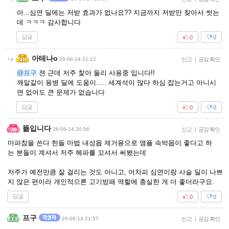
아...심연 딜에는 저받 효과가 없나요?? 지금까지 저받만 찾아서 썻는
데 ㅋㅋㅋ 감사합니다
답글
0
0
아테나o
26-06-14 21:12
신고
|
공감 확인
@프구
젼 근데 저주 찿아 둘리 사용중 입니다!!
깨알같이 용병 딜에 도움이..... 세계석이 많다 하심 잡는거고 아니시
면 없어도 큰 문제가 없습니다
답글
0
0
뚊입니다
26-06-14 20:56
신고
|
공감 확인
마파참을 쓴다 한들 마법 내성몹 제거용으로 앰플 속박몹이 좋다고 하
는 분들이 계셔서 저주 헤파를 꼬셔서 써봤는데
저주가 예전만큼 잘 걸리는 것도 아니고, 어차피 심연이랑 사슬 딜이 나쁘
지 않은 편이라 개인적으론 고기방패 역할에 충실한 게 더 좋더라구요.
답글
0
0
프구
26-06-14 21:57
신고
|
공감 확인