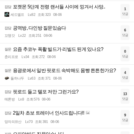
포켓몬 5단계 전령 랜서들 사이에 낑겨서 사망..
잡담
1
댓글
세드엘프
Lv.82
조회 323
08-06
공역방, 다인방 질문있슴다
잡담
6
댓글
꼬챙갓
Lv.22
조회 251
08-06
요즘 추코누 폭활 빌드가 리빌드 된게 있나요?
질문
0
댓글
춘리프로
Lv.34
조회 272
08-06
용광로에서 일반 핏로드 속박해도 몸빵 튼튼한가요?
질문
4
댓글
돌하나두
Lv.63
조회 371
08-06
핏로드 들고 텔포 저만 그런가요?
잡담
13
댓글
메론방
Lv.8
조회 576
08-06
2일차 초보 트레이너 인사드립니다!!
잡담
9
댓글
망자의유산
Lv.70
조회 391
08-06