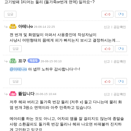
고기방패 1티어는 둘리 (돌가죽or번개 면역) 일까요~?
답글
0
0
아테나o
26-06-14 22:25
신고
|
공감 확인
젼 번개 및 화염딜이 아퍼서 사용중인데 작성자님이
사냥시 어떤형태의 몹에게 피가 빠지는지 보시고 결정하시는게....
답글
0
0
프구
26-06-15 00:10
신고
|
공감 확인
@아테나o
아 넵!!! 노하우 감사합니다~!~!
답글
0
0
뚊입니다
26-06-15 10:44
신고
|
공감 확인
저주 헤파 버리고 돌가죽 번강 둘리 (저주 x) 들고 다니는데 물리 화
염 번개 3원소 면역이라 아주 만족하고 있습니다.
메아리를 하는 것도 아니고, 어차피 앰플 잘 걸리지도 않는데 종말술
사랑 소환끓피도 돌가죽 번강 둘리나 헤파 나오면 바꿔볼까 진지하
게 고민하고 있구요