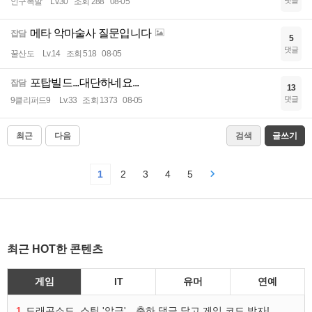
댓글
인구폭발
Lv.30
조회 288
08-05
메타 악마술사 질문입니다
잡담
5
댓글
꿀산도
Lv.14
조회 518
08-05
포탑빌드...대단하네요...
잡담
13
댓글
9클리퍼드9
Lv.33
조회 1373
08-05
최근
다음
검색
글쓰기
1
2
3
4
5
최근 HOT한 콘텐츠
게임
IT
유머
연예
1
드래곤소드, 스팀 '압긍'…축하 댓글 달고 게임 코드 받자!