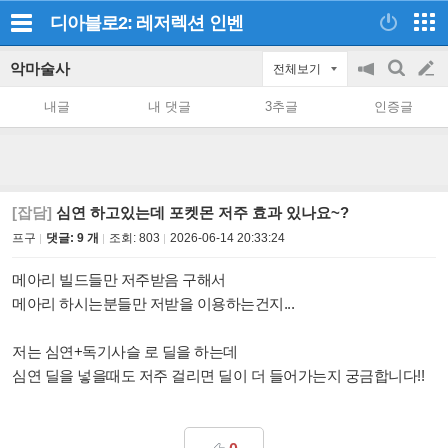
디아블로2: 레저렉션
인벤
악마술사
전체보기
공
검
글
지
색
내글
내 댓글
3추글
인증글
on/off
쓰
기
[잡담]
심연 하고있는데 포켓몬 저주 효과 있나요~?
프구
댓글: 9 개
조회:
803
2026-06-14 20:33:24
메아리 빌드들만 저주받음 구해서
메아리 하시는분들만 저받을 이용하는건지...
저는 심연+독기사슬 로 딜을 하는데
심연 딜을 넣을때도 저주 걸리면 딜이 더 들어가는지 궁금합니다!!