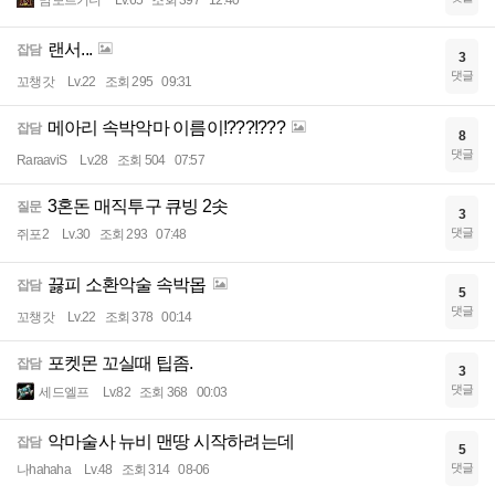
맘보르기니
Lv.65
조회 397
12:40
랜서...
잡담
3
댓글
꼬챙갓
Lv.22
조회 295
09:31
메아리 속박악마 이름이!???!???
잡담
8
댓글
RaraaviS
Lv.28
조회 504
07:57
3혼돈 매직투구 큐빙 2솟
질문
3
댓글
쥐포2
Lv.30
조회 293
07:48
끓피 소환악술 속박몹
잡담
5
댓글
꼬챙갓
Lv.22
조회 378
00:14
포켓몬 꼬실때 팁좀.
잡담
3
댓글
세드엘프
Lv.82
조회 368
00:03
악마술사 뉴비 맨땅 시작하려는데
잡담
5
댓글
나hahaha
Lv.48
조회 314
08-06