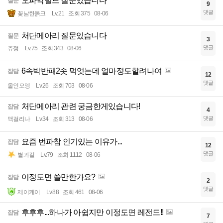
오파악빌드 질문있습니다
질문
9
댓글
꽃남한옭크
Lv.21
조회 375
08-06
처단메아리 질문있습니다
질문
3
댓글
츄정
Lv.75
조회 343
08-06
6속박반패2솟 먹엇는데 얼마정도할려나여
잡담
12
댓글
올인오뎅
Lv.26
조회 703
08-06
처단메아리 관련 궁금한게있습니다!
잡담
4
댓글
맥걸리나
Lv.34
조회 313
08-06
요즘 번파참 인기있는 이유가...
잡담
12
댓글
별과길
Lv.79
조회 1112
08-06
이정도면 쓸만한가요?
잡담
2
댓글
제이케이
Lv.88
조회 461
08-06
후후후...하나가 아쉽지만 이정도면 레전드!!
잡담
7