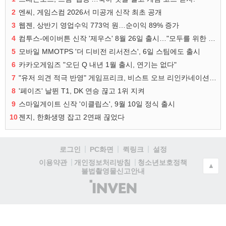
2
엔씨, 게임스컴 2026서 미공개 신작 최초 공개
3
웹젠, 상반기 영업수익 773억 원…순이익 89% 증가
4
컴투스-에이버튼 신작 '제우스' 8월 26일 출시…"모두를 위한 경쟁"
5
모바일 MMOTPS '더 디비전 리서전스', 6일 스팀에도 출시
6
카카오게임즈 "오딘 Q 내년 1월 출시, 연기는 없다"
7
"유저 의견 적극 반영" 게임프리크, 비스트 오브 리인카네이션 개선 나선다
8
'페이즈' 날뛴 T1, DK 연승 끊고 1위 지켜
9
스마일게이트 신작 '이클립스', 9월 10일 정식 출시
10
젠지, 한화생명 잡고 2연패 끊었다
로그인
PC화면
퀵링크
설정
청소년보호정책
이용약관
개인정보처리방침
▲
불법촬영물신고안내
(주)
인
벤