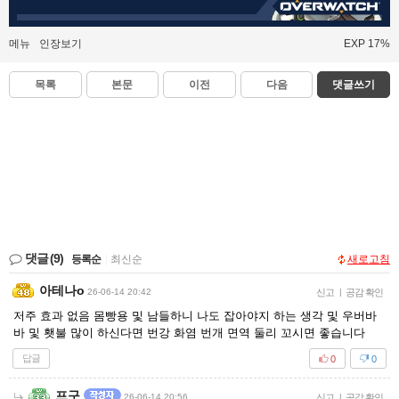
메뉴
인장보기
EXP 17%
목록
본문
이전
다음
댓글쓰기
댓글
(9)
등록순
|
최신순
새로고침
아테나o
26-06-14 20:42
신고
|
공감 확인
저주 효과 없음 몸빵용 및 남들하니 나도 잡아야지 하는 생각 및 우버바
바 및 횃불 많이 하신다면 번강 화염 번개 면역 둘리 꼬시면 좋습니다
답글
0
0
프구
26-06-14 20:56
신고
|
공감 확인