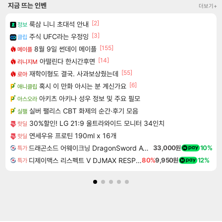
지금 뜨는 인벤
더보기+
[2]
룩삼 니니 초대석 안내
정보
[3]
주식 UFC라는 우정잉
클립
[155]
8월 9일 썬데이 메이플
메이플
[14]
아떨린다 한시간후면
리니지M
[55]
재학이형도 결국. 사과보상줬는데
로아
[6]
혹시 이 만화 아시는 분 계신가요
애니클립
아키츠 아키나 성우 정보 및 주요 필모
아스오라
실버 팰리스 CBT 화제의 순간·후기 모음
실팰
30%할인! LG 21:9 울트라와이드 모니터 34인치
핫딜
연세우유 프로틴 190ml x 16개
핫딜
드래곤소드 어웨이크닝 DragonSword Awakening
33,000원
10%
특가
디제이맥스 리스펙트 V DJMAX RESPECT V
80%
9,950원
12%
특가