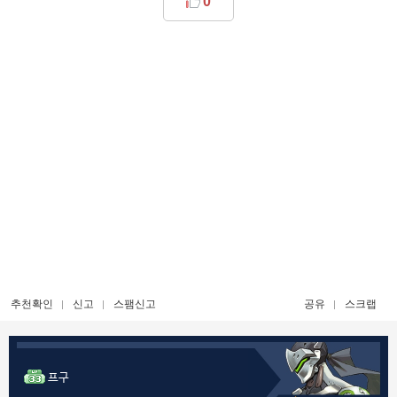
0
추천확인
신고
스팸신고
공유
스크랩
프구