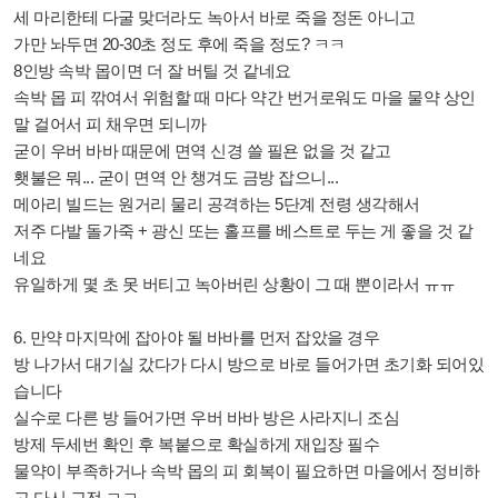
세 마리한테 다굴 맞더라도 녹아서 바로 죽을 정돈 아니고
가만 놔두면 20-30초 정도 후에 죽을 정도? ㅋㅋ
8인방 속박 몹이면 더 잘 버틸 것 같네요
속박 몹 피 깎여서 위험할 때 마다 약간 번거로워도 마을 물약 상인
말 걸어서 피 채우면 되니까
굳이 우버 바바 때문에 면역 신경 쓸 필욘 없을 것 같고
횃불은 뭐... 굳이 면역 안 챙겨도 금방 잡으니...
메아리 빌드는 원거리 물리 공격하는 5단계 전령 생각해서
저주 다발 돌가죽 + 광신 또는 홀프를 베스트로 두는 게 좋을 것 같
네요
유일하게 몇 초 못 버티고 녹아버린 상황이 그 때 뿐이라서 ㅠㅠ
6.
만약 마지막에 잡아야 될 바바를 먼저 잡았을 경우
방 나가서 대기실 갔다가 다시 방으로 바로 들어가면 초기화 되어있
습니다
실수로 다른 방 들어가면 우버 바바 방은 사라지니 조심
방제 두세번 확인 후 복붙으로 확실하게 재입장 필수
물약이 부족하거나 속박 몹의 피 회복이 필요하면 마을에서 정비하
고 다시 교전 ㄱㄱ