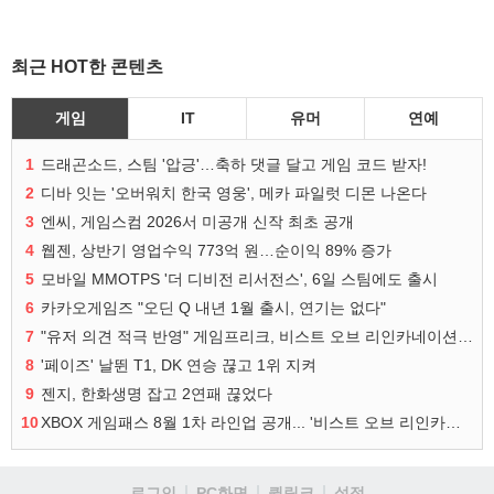
최근 HOT한 콘텐츠
게임
IT
유머
연예
1
드래곤소드, 스팀 '압긍'…축하 댓글 달고 게임 코드 받자!
2
디바 잇는 '오버워치 한국 영웅', 메카 파일럿 디몬 나온다
3
엔씨, 게임스컴 2026서 미공개 신작 최초 공개
4
웹젠, 상반기 영업수익 773억 원…순이익 89% 증가
5
모바일 MMOTPS '더 디비전 리서전스', 6일 스팀에도 출시
6
카카오게임즈 "오딘 Q 내년 1월 출시, 연기는 없다"
7
"유저 의견 적극 반영" 게임프리크, 비스트 오브 리인카네이션 개선 나선다
8
'페이즈' 날뛴 T1, DK 연승 끊고 1위 지켜
9
젠지, 한화생명 잡고 2연패 끊었다
10
XBOX 게임패스 8월 1차 라인업 공개... '비스트 오브 리인카네이션' 즉시 합류
로그인
PC화면
퀵링크
설정