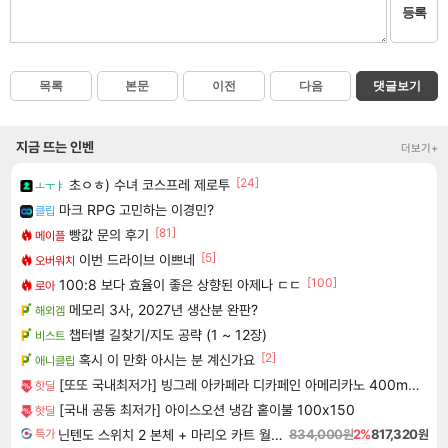
등록
목록
본문
이전
다음
댓글보기
지금 뜨는 인벤
더보기+
[24]
초ㅇㅎ) 수녀 코스프레 제로투
ㅗㅜㅑ
마크 RPG 고민하는 이경민?
클립
[81]
빵값 문의 후기
메이플
[5]
이번 드라이브 이쁘네
오버워치
[100]
100:8 보다 효율이 좋은 상향된 아제나 ㄷㄷ
로아
메모리 3사, 2027년 생산분 완판?
해외겜
챕터별 길찾기/지도 공략 (1 ~ 12장)
비스트
[2]
혹시 이 만화 아시는 분 계신가요
애니클립
[또또 국내최저가] 빙그레 아카페라 디카페인 아메리카노 400ml x 20개
핫딜
[국내 공동 최저가] 아이스오션 냉감 홑이불 100x150
핫딜
닌텐도 스위치 2 본체 + 마리오 카트 월드 + 포켓몬 포코피아 번들
834,000원
2%
817,320원
특가