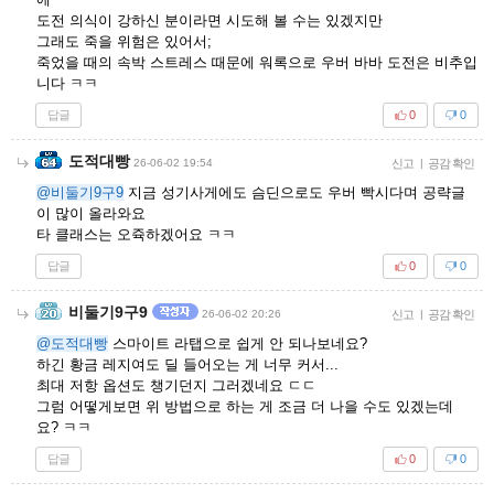
도전 의식이 강하신 분이라면 시도해 볼 수는 있겠지만
그래도 죽을 위험은 있어서;
죽었을 때의 속박 스트레스 때문에 워록으로 우버 바바 도전은 비추입
니다 ㅋㅋ
답글
0
0
도적대빵
26-06-02 19:54
신고
|
공감 확인
@비둘기9구9
지금 성기사게에도 슴딘으로도 우버 빡시다며 공략글
이 많이 올라와요
타 클래스는 오쥭하겠어요 ㅋㅋ
답글
0
0
비둘기9구9
26-06-02 20:26
신고
|
공감 확인
@도적대빵
스마이트 라탭으로 쉽게 안 되나보네요?
하긴 황금 레지여도 딜 들어오는 게 너무 커서...
최대 저항 옵션도 챙기던지 그러겠네요 ㄷㄷ
그럼 어떻게보면 위 방법으로 하는 게 조금 더 나을 수도 있겠는데
요? ㅋㅋ
답글
0
0