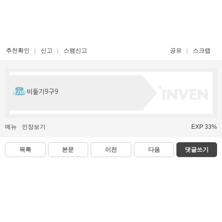
추천확인
신고
스팸신고
공유
스크랩
비둘기9구9
메뉴
인장보기
EXP 33%
목록
본문
이전
다음
댓글쓰기