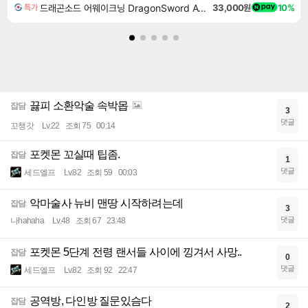
드래곤소드 어웨이크닝 DragonSword Awakening
33,000원
10%
특가
끓피 소환악술 속박몹
잡담
3
댓글
꼬챙갓
Lv.22
조회 75
00:14
포켓몬 꼬실때 팁좀.
잡담
1
댓글
세드엘프
Lv.82
조회 59
00:03
악마술사 뉴비 맨땅 시작하려는데
잡담
3
댓글
나hahaha
Lv.48
조회 67
23:48
포켓몬 5단계 전령 랜서들 사이에 낑겨서 사망..
잡담
0
댓글
세드엘프
Lv.82
조회 92
22:47
공역방, 다인방 질문있슴다
잡담
2