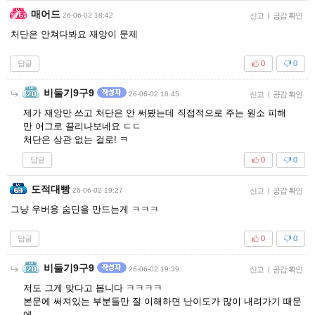
매어드
26-06-02 18:42
신고
|
공감 확인
처단은 안쳐다봐요 재앙이 문제
답글
0
0
비둘기9구9
26-06-02 18:45
신고
|
공감 확인
제가 재앙만 쓰고 처단은 안 써봤는데 직접적으로 주는 원소 피해
만 어그로 끌리나보네요 ㄷㄷ
처단은 상관 없는 걸로! ㅋ
답글
0
0
도적대빵
26-06-02 19:27
신고
|
공감 확인
그냥 우버용 숨딘을 만드는게 ㅋㅋㅋ
답글
0
0
비둘기9구9
26-06-02 19:39
신고
|
공감 확인
저도 그게 맞다고 봅니다 ㅋㅋㅋㅋ
본문에 써져있는 부분들만 잘 이해하면 난이도가 많이 내려가기 때문
에