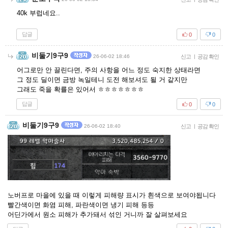
40k 부럽네요..
답글
0
0
비둘기9구9
26-06-02 18:46
신고
|
공감 확인
어그로만 안 끌린다면, 주의 사항을 어느 정도 숙지한 상태라면
그 정도 딜이면 금방 녹일테니 도전 해보셔도 될 거 같지만
그래도 죽을 확률은 있어서 ㅎㅎㅎㅎㅎㅎㅎ
답글
0
0
비둘기9구9
26-06-02 18:40
신고
|
공감 확인
노버프로 마을에 있을 때 이렇게 피해량 표시가 흰색으로 보여야됩니다
빨간색이면 화염 피해, 파란색이면 냉기 피해 등등
어딘가에서 원소 피해가 추가돼서 섞인 거니까 잘 살펴보세요