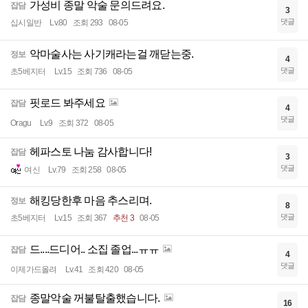
가성비 종말 악술 문의드려요.
잡담
3
댓글
십시일반
Lv.80
조회 293
08-05
악마술사는 사기캐라는걸 깨닫는중.
정보
4
댓글
초5베지터
Lv.15
조회 736
08-05
핏로드 봐주세요
잡담
4
댓글
Oragu
Lv.9
조회 372
08-05
헤파스토 나눔 감사합니다!
잡담
3
댓글
여신
Lv.79
조회 258
08-05
해킹당한후 마음 추스리며.
정보
8
댓글
초5베지터
Lv.15
조회 367
추천 3
08-05
드....드디어.. 소집 졸업...ㅠㅠ
잡담
4
댓글
이제가드올려
Lv.41
조회 420
08-05
종말악술 꺼불탈출했습니다.
잡담
16