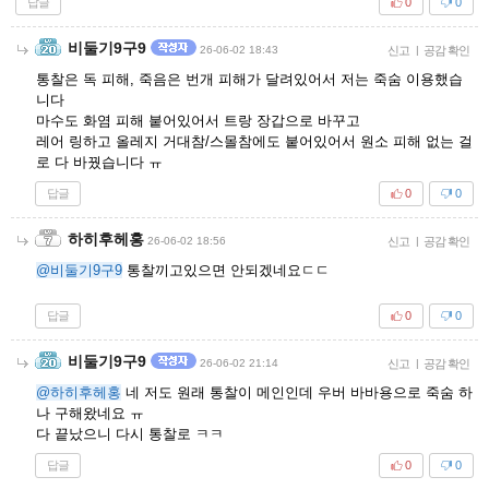
답글
0
0
비둘기9구9
26-06-02 18:43
신고
|
공감 확인
통찰은 독 피해, 죽음은 번개 피해가 달려있어서 저는 죽숨 이용했습
니다
마수도 화염 피해 붙어있어서 트랑 장갑으로 바꾸고
레어 링하고 올레지 거대참/스몰참에도 붙어있어서 원소 피해 없는 걸
로 다 바꿨습니다 ㅠ
답글
0
0
하히후헤홍
26-06-02 18:56
신고
|
공감 확인
@비둘기9구9
통찰끼고있으면 안되겠네요ㄷㄷ
답글
0
0
비둘기9구9
26-06-02 21:14
신고
|
공감 확인
@하히후헤홍
네 저도 원래 통찰이 메인인데 우버 바바용으로 죽숨 하
나 구해왔네요 ㅠ
다 끝났으니 다시 통찰로 ㅋㅋ
답글
0
0