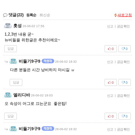
댓글
(22)
등록순
|
최신순
새로고침
홋성
26-06-02 17:56
신고
|
공감 확인
1,2,3번 내용 굳~
뉴비들을 위한글은 추천이에요~
답글
0
0
비둘기9구9
26-06-02 18:32
신고
|
공감 확인
다른 분들은 시간 낭비하지 마시길 ㅠ
답글
0
0
엘리디바
26-06-02 18:03
신고
|
공감 확인
오 속성이 어그로 끄는군요 좋은팁!
답글
0
0
비둘기9구9
26-06-02 18:32
신고
|
공감 확인