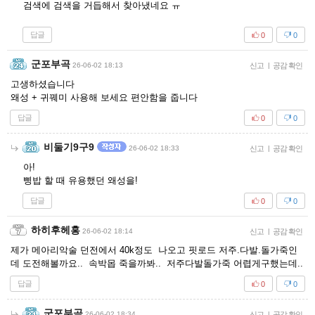
검색에 검색을 거듭해서 찾아냈네요 ㅠ
답글
0
0
군포부곡
26-06-02 18:13
신고
|
공감 확인
고생하셨습니다
왜성 + 귀꿰미 사용해 보세요 편안함을 줍니다
답글
0
0
비둘기9구9
26-06-02 18:33
신고
|
공감 확인
아!
삥밥 할 때 유용했던 왜성을!
답글
0
0
하히후헤홍
26-06-02 18:14
신고
|
공감 확인
제가 메아리악술 던전에서 40k정도 나오고 핏로드 저주.다발.돌가죽인
데 도전해볼까요.. 속박몹 죽을까봐.. 저주다발돌가죽 어렵게구했는데..
답글
0
0
군포부곡
26-06-02 18:34
신고
|
공감 확인