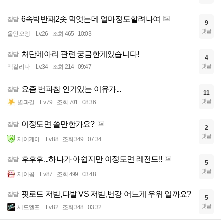
6속박반패2솟 먹엇는데 얼마정도할려나여
잡담
9
댓글
올인오뎅
Lv.26
조회 465
10:03
처단메아리 관련 궁금한게있습니다!
잡담
4
댓글
맥걸리나
Lv.34
조회 214
09:47
요즘 번파참 인기있는 이유가...
잡담
11
댓글
별과길
Lv.79
조회 701
08:36
이정도면 쓸만한가요?
잡담
2
댓글
제이케이
Lv.88
조회 349
07:34
후후후...하나가 아쉽지만 이정도면 레전드!!
잡담
5
댓글
제이곰
Lv.87
조회 499
03:48
핏로드 저받,다발 VS 저받,번강 어느게 우위 일까요?
잡담
5
댓글
세드엘프
Lv.82
조회 348
03:32