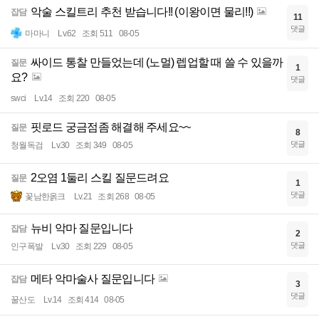
악술 스킬트리 추천 받습니다!! (이왕이면 물리!!)
잡담
11
댓글
마마니
Lv.62
조회 511
08-05
싸이드 통찰 만들었는데 (노멀) 렙업할 때 쓸 수 있을까
질문
1
요?
댓글
swci
Lv.14
조회 220
08-05
핏로드 궁금점좀 해결해 주세요~~
질문
8
댓글
청월독검
Lv.30
조회 349
08-05
2오염 1둘리 스킬 질문드려요
질문
1
댓글
꽃남한옭크
Lv.21
조회 268
08-05
뉴비 악마 질문입니다
잡담
2
댓글
인구폭발
Lv.30
조회 229
08-05
메타 악마술사 질문입니다
잡담
3
댓글
꿀산도
Lv.14
조회 414
08-05