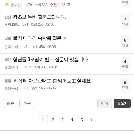
댓글
별과길
Lv.79
조회 805
추천 1
08-05
왕초보 뉴비 질문드립니다.
잡담
3
댓글
루키1201
Lv.1
조회 250
08-05
물리 메아리 속박몹 질문
질문
6
댓글
양주파파
Lv.71
조회 454
08-05
형님들 3오염이 빌드 질문이 있습니다
질문
4
댓글
일곱대죄1
Lv.15
조회 330
08-05
ㅎ 에테 아콘스태프 함 먹어보고 싶네요
잡담
8
댓글
청월독검
Lv.30
조회 565
08-05
최근
다음
검색
글쓰기
1
2
3
4
5