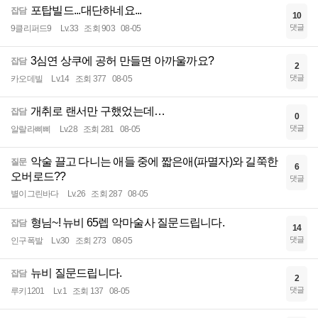
포탑빌드...대단하네요...
잡담
10
댓글
9클리퍼드9
Lv.33
조회 903
08-05
3심연 상쿠에 공허 만들면 아까울까요?
잡담
2
댓글
카오데빌
Lv.14
조회 377
08-05
개취로 랜서만 구했었는데…
잡담
0
댓글
알랄라삐삐
Lv.28
조회 281
08-05
악술 끌고 다니는 애들 중에 짧은애(파멸자)와 길쭉한
질문
6
오버로드??
댓글
별이그린바다
Lv.26
조회 287
08-05
형님~! 뉴비 65렙 악마술사 질문드립니다.
잡담
14
댓글
인구폭발
Lv.30
조회 273
08-05
뉴비 질문드립니다.
잡담
2
댓글
루키1201
Lv.1
조회 137
08-05