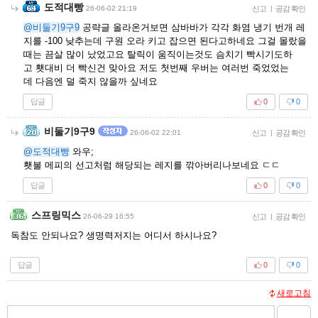
도적대빵
26-06-02 21:19
신고
|
공감 확인
@비둘기9구9
공략글 올라온거보면 삼바바가 각각 화염 냉기 번개 레
지를 -100 낮추는데 구원 오라 키고 잡으면 된다고하네요 그걸 몰랐을
때는 끔살 많이 났었고요 탈릭이 움직이는것도 슴치기 빡시기도하
고 횃대비 더 빡신건 맞아요 저도 첫번째 우버는 여러번 죽었었는
데 다음엔 덜 죽지 않을까 싶네요
답글
0
0
비둘기9구9
26-06-02 22:01
신고
|
공감 확인
@도적대빵
와우;
횃불 메피의 선고처럼 해당되는 레지를 깎아버리나보네요 ㄷㄷ
답글
0
0
스프링믹스
26-06-29 16:55
신고
|
공감 확인
독참도 안되나요? 생명력저지는 어디서 하시나요?
답글
0
0
새로고침