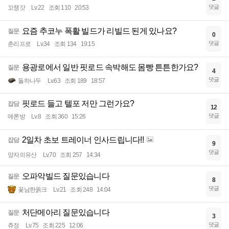
댓글
꼬챙갓
Lv.22
조회 110
20:53
요즘 추코누 폭활 빌드가 리빌드 된게 있나요?
질문
0
댓글
춘리프로
Lv.34
조회 134
19:15
용광로에서 일반 핏로드 속박해도 몸빵 튼튼한가요?
질문
4
댓글
돌하나두
Lv.63
조회 189
18:57
핏로드 들고 텔포 저만 그런가요?
잡담
12
댓글
메론방
Lv.8
조회 360
15:26
2일차 초보 트레이너 인사드립니다!!
잡담
9
댓글
망자의유산
Lv.70
조회 257
14:34
오파악빌드 질문있습니다
질문
8
댓글
꽃남한옭크
Lv.21
조회 248
14:04
처단메아리 질문있습니다
질문
3
댓글
츄정
Lv.75
조회 225
12:06