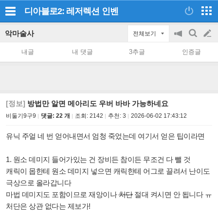
디아블로2: 레저렉션
인벤
악마술사
전체보기
공
검
글
지
색
내글
내 댓글
3추글
인증글
on/off
쓰
기
[정보]
방법만 알면 메아리도 우버 바바 가능하네요
비둘기9구9
댓글: 22 개
조회:
2142
추천:
3
2026-06-02 17:43:12
유닉 주얼 네 번 얻어내면서 엄청 죽었는데 여기서 얻은 팁이라면
1. 원소 데미지 들어가있는 건 장비든 참이든 무조건 다 뺄 것
캐릭이 몹한테 원소 데미지 넣으면 캐릭한테 어그로 끌려서 난이도
극상으로 올라갑니다
마법 데미지도 포함이므로 재앙이나
처단
절대 켜시면 안 됩니다 ㅠ
처단은 상관 없다는 제보가!