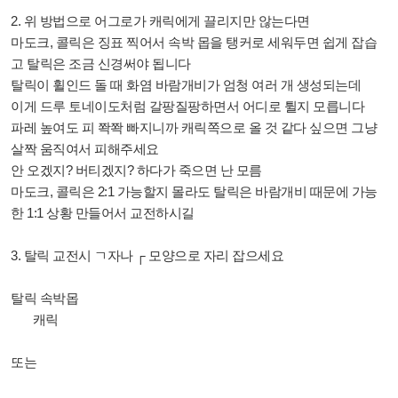
2. 위 방법으로 어그로가 캐릭에게 끌리지만 않는다면
마도크, 콜릭은 징표 찍어서 속박 몹을 탱커로 세워두면 쉽게 잡습
고
탈릭은 조금 신경써야 됩니다
탈릭이 휠인드 돌 때 화염 바람개비가 엄청 여러 개 생성되는데
이게 드루 토네이도처럼 갈팡질팡하면서 어디로 튈지 모릅니다
파레 높여도 피 쫙쫙 빠지니까 캐릭쪽으로 올 것 같다 싶으면 그냥
살짝 움직여서 피해주세요
안 오겠지? 버티겠지? 하다가 죽으면 난 모름
마도크, 콜릭은 2:1 가능할지 몰라도 탈릭은 바람개비 때문에 가능
한 1:1 상황 만들어서 교전하시길
3. 탈릭 교전시 ㄱ자나 ┌ 모양으로 자리 잡으세요
탈릭 속박몹
캐릭
또는