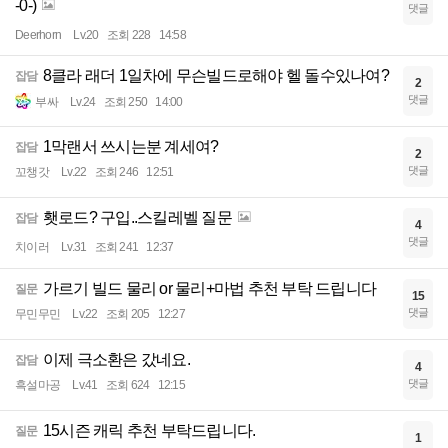
-0-)
댓글
Deerhorn
Lv.20
조회 228
14:58
8클라 래더 1일차에 무슨빌드로해야 헬 돌수있나여?
잡담
2
댓글
부싸
Lv.24
조회 250
14:00
1막랜서 쓰시는분 계세여?
잡담
2
댓글
꼬챙갓
Lv.22
조회 246
12:51
횃로드? 구입..스킬레벨 질문
잡담
4
댓글
치이러
Lv.31
조회 241
12:37
가르기 빌드 물리 or 물리+마법 추천 부탁 드립니다
질문
15
댓글
무민무민
Lv.22
조회 205
12:27
이제 극소환은 갔네요.
잡담
4
댓글
흑설마공
Lv.41
조회 624
12:15
15시즌 캐릭 추천 부탁드립니다.
질문
1