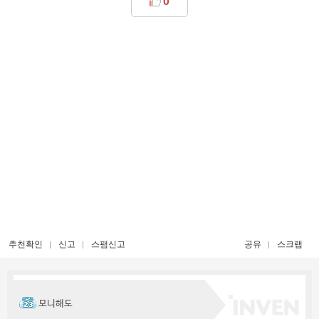
0
추천확인
신고
스팸신고
공유
스크랩
모니해도