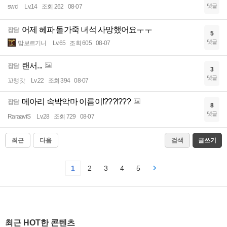
댓글
swci
Lv.14
조회 262
08-07
어제 헤파 돌가죽 녀석 사망했어요ㅜㅜ
잡담
5
댓글
맘보르기니
Lv.65
조회 605
08-07
랜서...
잡담
3
댓글
꼬챙갓
Lv.22
조회 394
08-07
메아리 속박악마 이름이!???!???
잡담
8
댓글
RaraaviS
Lv.28
조회 729
08-07
최근
다음
검색
글쓰기
1
2
3
4
5
최근 HOT한 콘텐츠