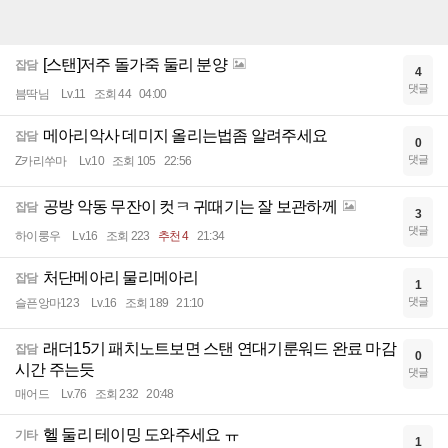
[스탠]저주 돌가죽 둘리 분양
잡담
4
댓글
븜딱님
Lv.11
조회 44
04:00
메아리악사 데미지 올리는법좀 알려주세요
잡담
0
댓글
Z카리쑤마
Lv.10
조회 105
22:56
공방 악동 무잔이 컷ㅋ 귀때기는 잘 보관하께
잡담
3
댓글
하이룽우
Lv.16
조회 223
추천 4
21:34
처단메아리 물리메아리
잡담
1
댓글
슬픈앙마123
Lv.16
조회 189
21:10
래더15기 패치노트보면 스탠 연대기룬워드 완료 마감
잡담
0
시간 주는듯
댓글
매어드
Lv.76
조회 232
20:48
헬 둘리 테이밍 도와주세요 ㅠ
기타
1