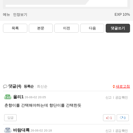
메뉴
인장보기
EXP 10%
목록
본문
이전
다음
댓글쓰기
댓글
(4)
등록순
|
최신순
새로고침
올리1
26-06-02 20:05
신고
|
공감 확인
춘향이를 간택해야하는데 향단이를 간택한듯
답글
1
0
바람대륙
26-06-02 20:18
신고
|
공감 확인