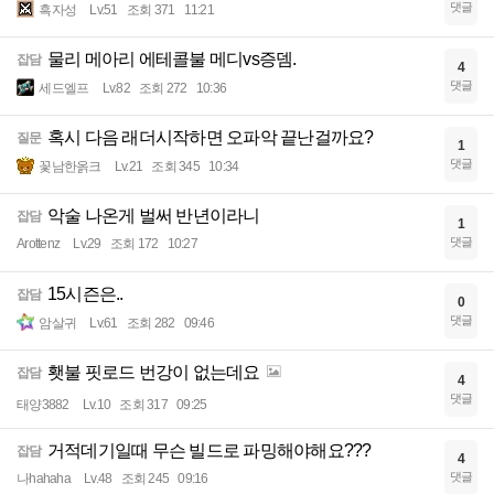
댓글
흑자성
Lv.51
조회 371
11:21
물리 메아리 에테콜불 메디vs증뎀.
잡담
4
댓글
세드엘프
Lv.82
조회 272
10:36
혹시 다음 래더시작하면 오파악 끝난걸까요?
질문
1
댓글
꽃남한옭크
Lv.21
조회 345
10:34
악술 나온게 벌써 반년이라니
잡담
1
댓글
Arottenz
Lv.29
조회 172
10:27
15시즌은..
잡담
0
댓글
암살귀
Lv.61
조회 282
09:46
횃불 핏로드 번강이 없는데요
잡담
4
댓글
태양3882
Lv.10
조회 317
09:25
거적데기일때 무슨 빌드로 파밍해야해요???
잡담
4
댓글
나hahaha
Lv.48
조회 245
09:16