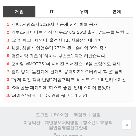
게임
IT
유머
연예
1
엔씨, 게임스컴 2026서 미공개 신작 최초 공개
2
컴투스-에이버튼 신작 '제우스' 8월 26일 출시…"모두를 위한 경쟁"
3
'오너' 빼고, '페인터' 출전한 T1, 한화생명에 패배
4
웹젠, 상반기 영업수익 773억 원…순이익 89% 증가
5
검은사막 최초의 '하이퍼 부스트', 직접 해봤습니다
6
모바일 MMOTPS '더 디비전 리서전스', 6일 스팀에도 출시
7
검과 방패, 돌진기에 원거리 공격까지? 오버워치 '디몬' 플레이 영상
8
"유저 의견 적극 반영" 게임프리크, 비스트 오브 리인카네이션 개선 나선다
9
PS5 실물 패키지에 '디스크 중단' 안내 스티커 붙었다
10
'페이즈' 날뛴 T1, DK 연승 끊고 1위 지켜
로그인
PC화면
퀵링크
설정
청소년보호정책
이용약관
개인정보처리방침
▲
불법촬영물신고안내
(주)