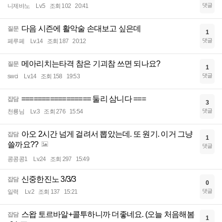
댓글
니제뱌노
Lv.5
조회 102
20:41
다음 시즌에 활악술 손대보고 싶은데
질문
1
댓글
페루페
Lv.14
조회 187
20:12
메아리치는타격 참은 기괴참 쓰면 되나요?
질문
1
댓글
swci
Lv.14
조회 158
19:53
================= 둘리 삼니다 ===
잡담
3
댓글
천룡님
Lv.3
조회 276
15:54
아오 2시간 넘게 걸려서 뽑았는데. 또 원기. 이거 그냥
잡담
1
쓸까요??
댓글
콩콩콩1
Lv.24
조회 297
15:49
신중한진노 3/3/3
잡담
0
댓글
일력
Lv.2
조회 137
15:21
스왑 토르바알+콜투하니까 더좋네요. (오늘 처음해봄
잡담
1