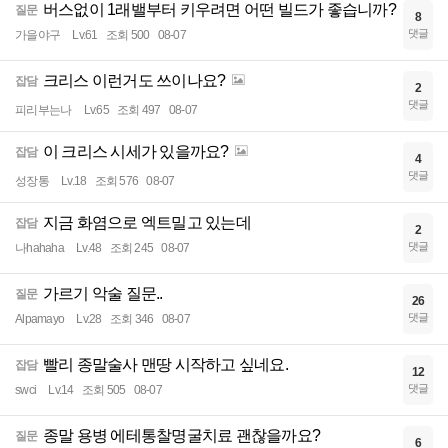
버스없이 1래밸부터 키우려면 어떤 빌드가 좋습니까?
질문
8
댓글
가을야구
Lv.61
조회 500
08-07
크리스 이런거도 쓰이나요?
잡담
2
댓글
피리부는나
Lv.65
조회 497
08-07
이 크리스 시세가 있을까요?
잡담
4
댓글
성장통
Lv.18
조회 576
08-07
지금 화염으로 엑트밀고 있는데
잡담
2
댓글
나hahaha
Lv.48
조회 245
08-07
가르기 악술 질문..
질문
26
댓글
Alpamayo
Lv.28
조회 346
08-07
빨리 종말술사 맨땅 시작하고 싶네요.
잡담
12
댓글
swci
Lv.14
조회 505
08-07
종말 용병 에테통찰명굴치료 괜찮을까요?
질문
6