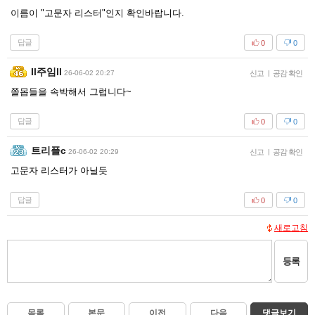
이름이 "고문자 리스터"인지 확인바랍니다.
답글
0
0
Il주임ll
26-06-02 20:27
신고
|
공감 확인
쫄몹들을 속박해서 그럽니다~
답글
0
0
트리플c
26-06-02 20:29
신고
|
공감 확인
고문자 리스터가 아닐듯
답글
0
0
새로고침
등록
목록
본문
이전
다음
댓글보기