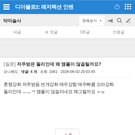
디아블로2: 레저렉션
인벤
악마술사
전체보기
공
검
글
지
색
내글
내 댓글
3추글
인증글
on/off
쓰
기
[질문]
저주받은 둘리인데 왜 앰플이 않걸릴까요?
모니해도
댓글: 4 개
조회:
1061
2026-06-02 20:03:45
혼령강화 저주받음 번개강화 매우강함 매우빠름 오라강화
둘리인데 ㅡㅡㅋ 앰플이 않걸리네요 왜그럴까요 ㅜㅠ