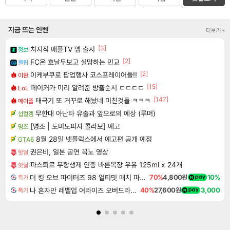
지금 뜨는 인벤
더보기+
[3]
치지직 애플TV 앱 출시
정보
[2]
FC온 호날두보고 실망하는 민교
클립
[2]
이케부쿠로 팝업행사 코스프레이어들!!
이환
[15]
페이커가 미리 알려준 방출순서 ㄷㄷㄷㄷ
LoL
[147]
태극기 또 거꾸로 해놨네 미친것들 ㅋㅋㅋ
메이플
무한대 아난타 유출과 앞으로의 예상 (루머)
섭컬겜
[명조 | 도미노피자 콜라보] 예고
명조
8월 28일 넷플릭스에서 예고편 공개 예정
GTA6
권은비, 일본 공연 꼭노 영상
핫딜
파스퇴르 무항생제 인증 바른목장 우유 125ml x 24개
핫딜
더 킹 오브 파이터즈 98 얼티밋 매치 파이널 에디션 THE KING OF FIGHTERS 98 ULTIMATE MATCH FINAL EDITION
70%
4,800원
10%
특가
나 혼자만 레벨업 어라이즈 오버드라이브 Solo Leveling Arise
40%
27,600원
3,000
특가