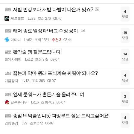
저받 번강보다 저받 다발이 나은거 맞죠?
잡담
4
댓글
세드엘프
Lv.82
조회 276
08:46
래더 종료 일정과/ 버그 수정 공지.
잡담
19
댓글
마마니
Lv.62
조회 1531
추천 3
02:44
활악술 템 질문드립니다!!
질문
14
댓글
집게사장짱
Lv.12
조회 375
08-07
끓는피 악마 원래 포식계속 써줘야 되나요?
잡담
4
댓글
기람왕자
Lv.12
조회 363
08-07
잎세 룬워드가 혼돈기술 올려주네여
잡담
3
댓글
달속콩나무
Lv.16
조회 402
08-07
종말 91악술입니닷 파밍루트 질문 드리고싶어요!
잡담
4
댓글
엄청좋앙
Lv.9
조회 272
08-07