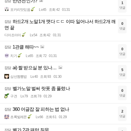
반년전인가?
잡담
1
댓글
포카리맛있음
Lv.45
조회 42
01:31
하드2개 노말1개 깻다 ㄷㄷ 이따 일어나서 하드2개 깨
잡담
0
면 끝
댓글
디아조아아
Lv.54
조회 42
01:31
1관클 해따~~
잡담
0
댓글
치기
Lv.65
조회 72
01:31
ai) 짤 받으실 분 있나…
잡담
5
댓글
삼선짬뽕밥
Lv.40
조회 93
01:30
벨가노말 벌써 랏폿 좀 풀렸나
잡담
0
댓글
구견
Lv.79
조회 78
01:29
360 어글잡 잘 피하는 법 없나
잡담
2
댓글
초록빛레몬
Lv.66
조회 61
01:29
벨가 2관 패턴 질문
잡담