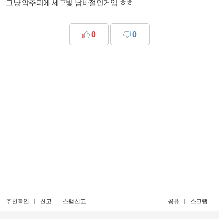
그냥 악추피에 세구빛 남바절인거임 ㅎㅎ
0
0
추천확인
신고
스팸신고
공유
스크랩