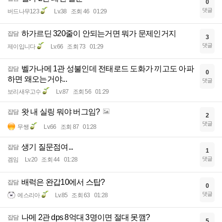
0
댓글
버드나무123
Lv.38
조회 46
01:29
하가르딘 320줄이 안되는거면 뭐가 문제인거지
잡담
3
댓글
제이입니다
Lv.66
조회 73
01:29
벨가나메 1관 성불인데 전태로드 도화가 끼고도 아파
잡담
0
하면 왜오는거야...
댓글
보리새우고수
Lv.87
조회 56
01:29
왓 내 실링 뭐야 버그임?
잡담
2
댓글
무쌩
Lv.66
조회 87
01:28
생기 질문점여...
잡담
1
댓글
겜임
Lv.20
조회 44
01:28
배럭은 완갑10에서 스탑?
잡담
0
댓글
에스리아
Lv.85
조회 63
01:28
나메 2관 dps 8억대 3명이면 절대 못깸?
잡담
5