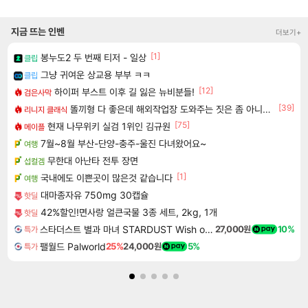
지금 뜨는 인벤
더보기+
[1]
봉누도2 두 번째 티저 - 일상
클립
그냥 귀여운 상교용 부부 ㅋㅋ
클립
[12]
하이퍼 부스트 이후 길 잃은 뉴비분들!
검은사막
[39]
똘끼형 다 좋은데 해외작업장 도와주는 짓은 좀 아니지않냐?
리니지 클래식
[75]
현재 나무위키 실검 1위인 김규원
메이플
7월~8월 부산-단양-충주-울진 다녀왔어요~
여행
무한대 아난타 전투 장면
섭컬겜
[1]
국내에도 이쁜곳이 많은것 같습니다
여행
대마종자유 750mg 30캡슐
핫딜
42%할인!면사랑 얼큰국물 3종 세트, 2kg, 1개
핫딜
스타더스트 별과 마녀 STARDUST Wish of Witch
27,000원
10%
특가
팰월드 Palworld
25%
24,000원
5%
특가