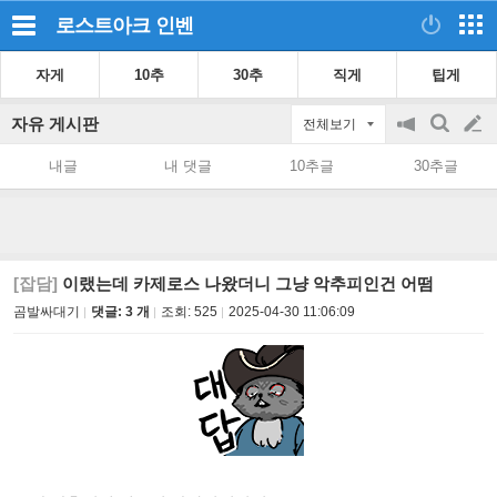
로스트아크
인벤
자게
10추
30추
직게
팁게
자유 게시판
전체보기
공
검
글
지
색
내글
내 댓글
10추글
30추글
on/off
쓰
기
[잡담]
이랬는데 카제로스 나왔더니 그냥 악추피인건 어떰
곰발싸대기
댓글: 3 개
조회:
525
2025-04-30 11:06:09