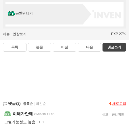
곰발싸대기
메뉴
인장보기
EXP 27%
목록
본문
이전
다음
댓글쓰기
댓글
(3)
등록순
|
최신순
새로고침
이해가안돼
25-04-30 11:06
신고
|
공감 확인
그럴가능성도 높음 ㅋㅋ