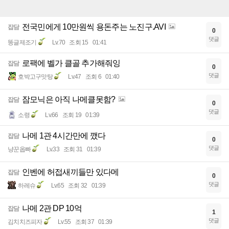
전국민에게 10만원씩 용돈주는 노진구.AVI
잡담
0
댓글
똥글제조기
Lv.70
조회 15
01:41
로팩에 벨가 클골 추가해줘잉
잡담
0
댓글
호박고구맛탕
Lv.47
조회 6
01:40
잠모닉은 아직 나메클못함?
잡담
0
댓글
소령
Lv.66
조회 19
01:39
나메 1관 4시간만에 깼다
잡담
0
댓글
냥꾼옵빠
Lv.33
조회 31
01:39
인벤에 허접새끼들만 있다메
잡담
0
댓글
하레슈
Lv.65
조회 32
01:39
나메 2관 DP 10억
잡담
1
댓글
김치치즈피자
Lv.55
조회 37
01:39