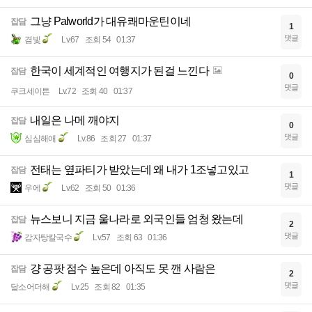
그냥 Palworld가 대유쾌마운틴이네
잡담
1
댓글
겸빛
Lv.67
조회 54
01:37
한국이 세계적인 여행지가 된걸 느낀다
잡담
0
댓글
쿠크세이튼
Lv.72
조회 40
01:37
내일은 나메 깨야지
잡담
0
댓글
심심해애
Lv.86
조회 27
01:37
전태는 옆파티가 받았는데 왜 내가 1조넣고있고
잡담
1
댓글
우에
Lv.62
조회 50
01:36
뉴스보니 지금 울나라로 외국인들 엄청 왔는데
잡담
2
댓글
감자탕칼국수
Lv.57
조회 63
01:36
걍 공팟 점수 높은데 아직도 못 깬 사람은
잡담
2
댓글
달소어더해
Lv.25
조회 82
01:35