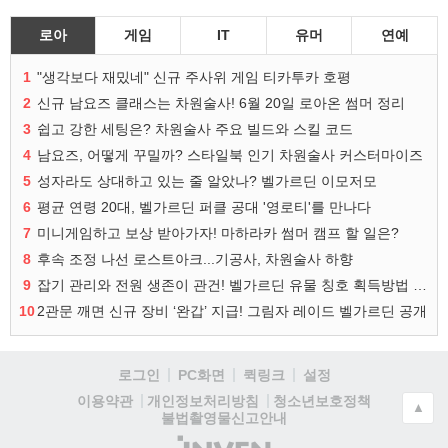
로아
게임
IT
유머
연예
1
"생각보다 재밌네" 신규 주사위 게임 티카투카 호평
2
신규 남요즈 클래스는 차원술사! 6월 20일 로아온 썸머 정리
3
쉽고 강한 세팅은? 차원술사 주요 빌드와 스킬 코드
4
남요즈, 어떻게 꾸밀까? 스타일북 인기 차원술사 커스터마이즈
5
성자라도 상대하고 있는 줄 알았나? 벨가르딘 이모저모
6
평균 연령 20대, 벨가르딘 퍼클 공대 '영로티'를 만나다
7
미니게임하고 보상 받아가자! 마하라카 썸머 캠프 할 일은?
8
후속 조정 나선 로스트아크...기공사, 차원술사 하향
9
잡기 관리와 전원 생존이 관건! 벨가르딘 유물 칭호 획득방법 정리
10
2관문 깨면 신규 장비 ‘완갑’ 지급! 그림자 레이드 벨가르딘 공개
로그인
PC화면
퀵링크
설정
청소년보호정책
이용약관
개인정보처리방침
▲
불법촬영물신고안내
(주)