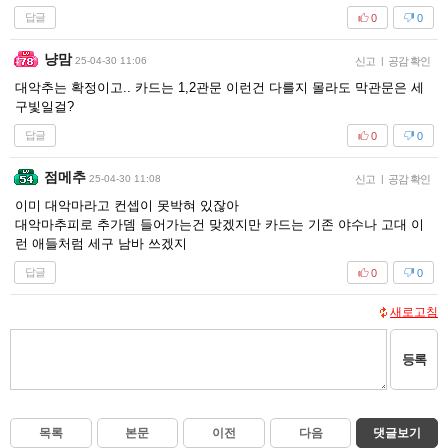
답글
0
0
냥맘
25-04-30 11:06
신고
|
공감 확인
대악추는 확정이고.. 카드는 1,2관문 이런건 다를지 몰라도 막관문은 세
구빛일걸?
답글
0
0
점메추
25-04-30 11:08
신고
|
공감 확인
이미 대악마라고 컨셉이 못박혀 있잖아
대악마추피로 추가뎀 들어가는건 맞겠지만 카드는 기존 야수나 고대 이
런 애들처럼 세구 남바 쓰겠지
답글
0
0
새로고침
등록
목록
본문
이전
다음
댓글보기