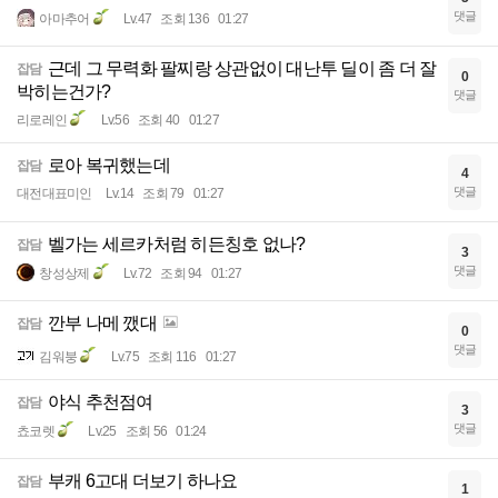
댓글
아마추어
Lv.47
조회 136
01:27
근데 그 무력화 팔찌랑 상관없이 대난투 딜이 좀 더 잘
잡담
0
박히는건가?
댓글
리로레인
Lv.56
조회 40
01:27
로아 복귀했는데
잡담
4
댓글
대전대표미인
Lv.14
조회 79
01:27
벨가는 세르카처럼 히든칭호 없나?
잡담
3
댓글
창성상제
Lv.72
조회 94
01:27
깐부 나메 깼대
잡담
0
댓글
김워붕
Lv.75
조회 116
01:27
야식 추천점여
잡담
3
댓글
쵸코렛
Lv.25
조회 56
01:24
부캐 6고대 더보기 하나요
잡담
1