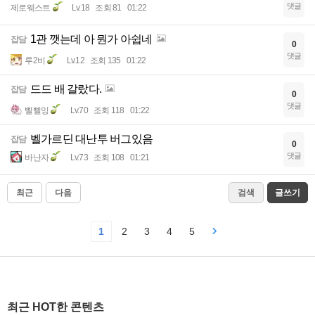
댓글
제로웨스트
Lv.18
조회 81
01:22
1관 깻는데 아 뭔가 아쉽네
잡담
0
댓글
루2비
Lv.12
조회 135
01:22
드드 배 갈랐다.
잡담
0
댓글
삘삘잉
Lv.70
조회 118
01:22
벨가르딘 대난투 버그있음
잡담
0
댓글
바난자
Lv.73
조회 108
01:21
최근
다음
검색
글쓰기
1
2
3
4
5
최근 HOT한 콘텐츠