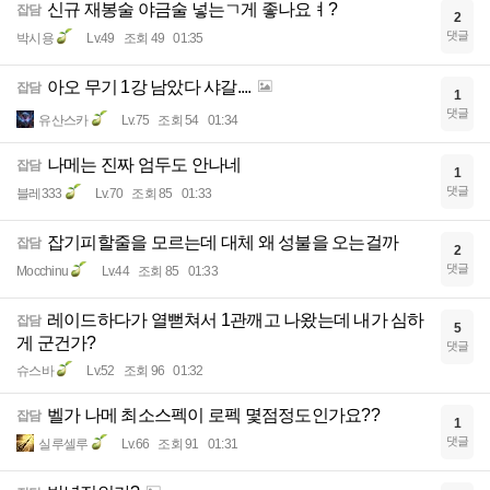
신규 재봉술 야금술 넣는ㄱ게 좋나요ㅕ?
잡담
2
댓글
박시용
Lv.49
조회 49
01:35
아오 무기 1강 남았다 샤갈....
잡담
1
댓글
유산스카
Lv.75
조회 54
01:34
나메는 진짜 엄두도 안나네
잡담
1
댓글
블레333
Lv.70
조회 85
01:33
잡기피할줄을 모르는데 대체 왜 성불을 오는걸까
잡담
2
댓글
Mocchinu
Lv.44
조회 85
01:33
레이드하다가 열뻗쳐서 1관깨고 나왔는데 내가 심하
잡담
5
게 군건가?
댓글
슈스바
Lv.52
조회 96
01:32
벨가 나메 최소스펙이 로펙 몇점정도인가요??
잡담
1
댓글
실루셀루
Lv.66
조회 91
01:31