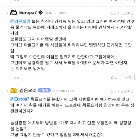
Europa7
26-07-08 16:23
신고
|
공감 확인
@검은오리
놀은 천장이 있자늠 뭐는 있고 없고 그러면 형평성에 안맞
음 물약작도 완화에 거래소까지 올라가는 마당에 언제까지 지켜야할
거임
보물템도 그저 아이템일 뿐인데
그리고 확률표기를 왜 사람들이 뭐라하냐면 떳떳하면 표기하면 그만
임
딱 그정도 수준인데 이겜은 딜표기도 안한다고 고집이라메
그런데도 풍경화를 펄로 사서 노역을 하겠다? 문제가 과연 아닌지
는 지켜보면 알거임
답글
1
0
검은오리
26-07-08 16:29
신고
|
공감 확인
@Europa7
확률표기를 논할거면 그쪽 사람들이랑 얘기하는게 맞고
왜 여기서 확률 얘기를 하는지 모르겠네 확률표기랑 천장이랑 무슨 상
관관계인지?
놀천장은 애초부터 방법을 2개로 제시하고 만든 보물인데 왜 형평성
을 논함?
그냥 그렇게 만들수 있다고 방법을 2개 제시해준건데