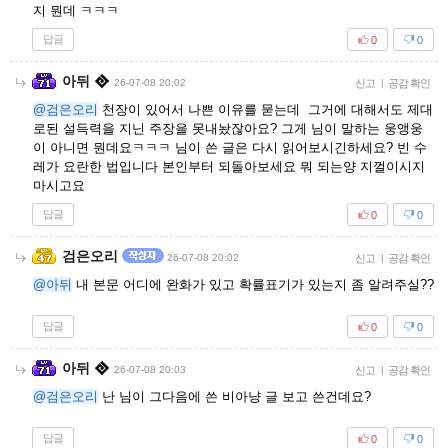
지 뭔데 ㅋㅋㅋ
답글
0
0
아뒤
26-07-08 20:02
신고
|
공감 확인
@검은오리
천장이 있어서 나쁜 이유를 묻는데 그거에 대해서도 제대
로된 설득력을 지닌 주장을 못내놨잖아요? 그게 님이 말하는 웅앵웅
이 아니면 뭔데요ㅋㅋㅋ 님이 쓴 글은 다시 읽어보시긴하세요? 빈 수
레가 요란한 법입니다 본인부터 되돌아보세요 뭐 되는양 지껄이시지
마시고요
답글
0
0
검은오리
26-07-08 20:02
신고
|
공감 확인
@아뒤
내 본문 어디에 완화가 있고 확률표기가 있는지 좀 알려주실??
답글
0
0
아뒤
26-07-08 20:03
신고
|
공감 확인
@검은오리
난 님이 그다음에 쓴 비아냥 글 보고 쓴건데요?
답글
0
0