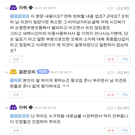
아뒤
26-07-08 20:07
신고
|
공감 확인
@검은오리
이 본문 내용이요? 전혀 반박할 내용 없죠? 근데요? 오히
려 님 의견이 맞았다면 최소한 그 비아냥거리는글에 어제 시간써가
며 논쟁한부분포함해서 딸피라고 비꼬면서 쓰진 않았겠죠
그리고 새벽시간이라 비몽사몽하셔서 잘 기억이 안나시는가본데, 단
순 딜표기 라고 말한 부분으로인한 오해의 소지에 대해 최종합산값이
라고 정정하고 사과한거지 제 의견이 잘못되었다고 말한적이 없는데
요?
답글
0
0
검은오리
26-07-08 20:07
신고
|
공감 확인
@아뒤
본인이 말 뒤지게 못하는건 똥꼬집 존나 부리면서 남 의견은
한줄로 존나 쉽게 평가하네요 ㅋㅋ
답글
0
0
아뒤
26-07-08 20:08
신고
|
공감 확인
@검은오리
난 적어도 누구처럼 내로남불 시전하면서 억지 안부립니
다 인정할건 인정하자 주의죠
답글
0
0