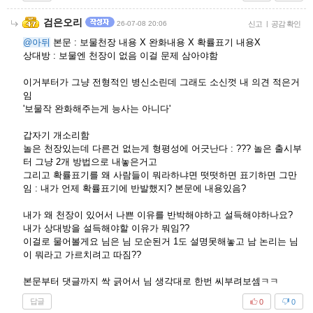
검은오리
26-07-08 20:06
신고
|
공감 확인
@아뒤
본문 : 보물천장 내용 X 완화내용 X 확률표기 내용X
상대방 : 보물엔 천장이 없음 이걸 문제 삼아야함
이거부터가 그냥 전형적인 병신소린데 그래도 소신껏 내 의견 적은거
임
'보물작 완화해주는게 능사는 아니다'
갑자기 개소리함
놀은 천장있는데 다른건 없는게 형평성에 어긋난다 : ??? 놀은 출시부
터 그냥 2개 방법으로 내놓은거고
그리고 확률표기를 왜 사람들이 뭐라하냐면 떳떳하면 표기하면 그만
임 : 내가 언제 확률표기에 반발했지? 본문에 내용있음?
내가 왜 천장이 있어서 나쁜 이유를 반박해야하고 설득해야하나요?
내가 상대방을 설득해야할 이유가 뭐임??
이걸로 물어볼게요 님은 님 모순된거 1도 설명못해놓고 남 논리는 님
이 뭐라고 가르치려고 따짐??
본문부터 댓글까지 싹 긁어서 님 생각대로 한번 씨부려보셈ㅋㅋ
답글
0
0