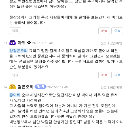
받고 백번천번양보해서 님이 말하는 그 '낭만'을 추구하거나 날먹한 특
정인들만 좋은 시스템이 아닌가요?
천장생겨서 그러한 특정 사람들이 대체 뭘 손해를 보는건지 제 머리로
는 몰라서 물어봅니다
답글
0
0
아뒤
26-07-08 19:40
신고
|
공감 확인
@검은오리
그리고 말만 길게 하지말고 핵심좀 제대로 짚어서 의견
을 피력하셨으면 좋겠습니다 제 문해력이 딸려서 그런건지 모르겠는
데 님 쓴글보면 오해를 아주많이합니다 논리적으로 결함이 있거나 모
순인 부분들이 있어서요
답글
0
0
검은오리
26-07-08 19:40
신고
|
공감 확인
@아뒤
순수 사냥시간으로만 몇천시간 이상 박아서 겨우 먹은 유저
가 있다고 가정하면
그 사람의 노력도 알아줘야 하는거 아니냐 가 기본 전제 조건인데
남이 날먹을 하던 안하던 님이 3~4년 고생해서 얻은 보물이 있는데
갑자기 천장 도입하겠습니다 하면 박탈감 안생겨요?
백번양보해서 님만 박탈감 안생기면 끝인지? 남들 노력은 노력이 아니