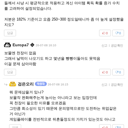
들께서 사냥 시 평균적으로 적용하고 계신 아이템 획득 확률 증가 수치
를 고려하여 설정되었습니다.
저분은 182% 기준이고 요즘 250~300 정도일테니까 좀 더 높게 설정했을
지도?
답글
0
0
Europa7
26-07-08 16:10
신고
|
공감 확인
보물엔 천장이 없음
그래서 날먹이 나오기도 하고 몇년을 뺑뺑이돌아도 못먹음
이걸 문제 삼아야함
답글
0
0
검은오리
26-07-08 16:15
신고
|
공감 확인
뭐 문제삼을거 있나?
보물작 완화해주는게 능사는 아니라고 보는 입장인데
꼭 천장이 필요한 이유를 모르겠음
그만큼 희소성이 있기 때문에 운의영역으로만 도전하는 위업같은
거 아닌가
게임플레이를 전반적으로 뒤흔들정도의 가치가 있는것도 아니고
답글
0
0