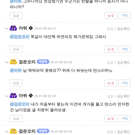
@아뒤
그러니까요 천장생기면 누군가는 반발을 하니까 능사가 아니
라니까?
답글
0
0
아뒤
26-07-08 20:17
신고
|
공감 확인
@검은오리
똑같이 대안책 하면되죠 뭐가문제임 그래서
답글
0
0
검은오리
26-07-08 20:18
신고
|
공감 확인
@아뒤
님 맥락파악 못해요?? 위에 다 써놧는데 딴소리하노
답글
0
0
아뒤
26-07-08 20:18
신고
|
공감 확인
@검은오리
내가 처음부터 묻는게 이건데 개거품 물고 딴소리 먼저한
건 님이였음 글 차분히 올려보셈
답글
0
0
검은오리
26-07-08 20:19
신고
|
공감 확인