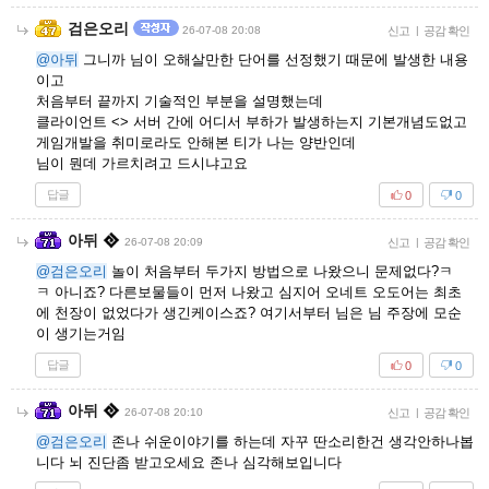
검은오리
26-07-08 20:08
신고
|
공감 확인
@아뒤
그니까 님이 오해살만한 단어를 선정했기 때문에 발생한 내용
이고
처음부터 끝까지 기술적인 부분을 설명했는데
클라이언트 <> 서버 간에 어디서 부하가 발생하는지 기본개념도없고
게임개발을 취미로라도 안해본 티가 나는 양반인데
님이 뭔데 가르치려고 드시냐고요
답글
0
0
아뒤
26-07-08 20:09
신고
|
공감 확인
@검은오리
놀이 처음부터 두가지 방법으로 나왔으니 문제없다?ㅋ
ㅋ 아니죠? 다른보물들이 먼저 나왔고 심지어 오네트 오도어는 최초
에 천장이 없었다가 생긴케이스죠? 여기서부터 님은 님 주장에 모순
이 생기는거임
답글
0
0
아뒤
26-07-08 20:10
신고
|
공감 확인
@검은오리
존나 쉬운이야기를 하는데 자꾸 딴소리한건 생각안하나봅
니다 뇌 진단좀 받고오세요 존나 심각해보입니다