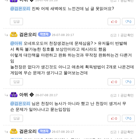
26-07-08 20:16
신고
|
공감 확인
@검은오리
진짜 어제 새벽에도 느낀건데 님 글 못읽어요?
답글
0
0
검은오리
26-07-08 20:17
신고
|
공감 확인
@아뒤
오네트오도어 천장생겼는데 문제삼음? > 유저들이 반발해
서 획득 불가능한 칭호를 보상안이라고 제시라도 했음
이렇게 대안책을 마련하고 완화 하는것과 무작정 완화하는건 다른거
임
놀천장은 없다가 생긴것도 아니고 애초에 획득방법이 2개로 나온건데
게임에 무슨 문제가 생기냐고 물어보는건데
답글
0
0
아뒤
26-07-08 20:17
신고
|
공감 확인
@검은오리
님은 천장이 능사가 아니라 했고 난 천장이 생겨서 무
슨 문제가 일어나냐고 묻는입장임
답글
0
0
검은오리
26-07-08 20:17
신고
|
공감 확인