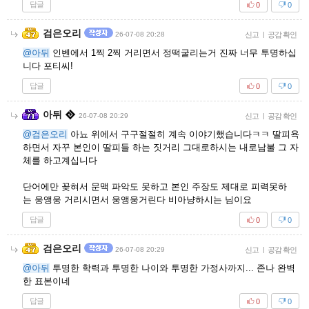
답글
0
0
검은오리
26-07-08 20:28
신고
|
공감 확인
@아뒤
인벤에서 1찍 2찍 거리면서 정떡굴리는거 진짜 너무 투명하십
니다 포티씨!
답글
0
0
아뒤
26-07-08 20:29
신고
|
공감 확인
@검은오리
아뇨 위에서 구구절절히 계속 이야기했습니다ㅋㅋ 딸피욕
하면서 자꾸 본인이 딸피들 하는 짓거리 그대로하시는 내로남불 그 자
체를 하고계십니다
단어에만 꽂혀서 문맥 파악도 못하고 본인 주장도 제대로 피력못하
는 웅앵웅 거리시면서 웅앵웅거린다 비아냥하시는 님이요
답글
0
0
검은오리
26-07-08 20:29
신고
|
공감 확인
@아뒤
투명한 학력과 투명한 나이와 투명한 가정사까지... 존나 완벽
한 표본이네
답글
0
0