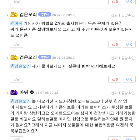
답글
0
0
검은오리
26-07-08 20:10
신고
|
공감 확인
@아뒤
게임사가 방법을 2개로 출시했는데 무슨 문제가 있음?
뭐가 문젠지좀 설명해보세요 그리고 제 주장 어떤것과 모순이있는지
도 설명좀
답글
0
0
검은오리
26-07-08 20:10
신고
|
공감 확인
@검은오리
제가 물어볼게요 이 질문에 반박 먼저해보세요
답글
0
0
아뒤
26-07-08 20:12
신고
|
공감 확인
@검은오리
놀 나오기전 지도,나침반,오네트,오도어 전부 천장 없
이 나왔어요 그거부터가 기존의보물 이라는 펄어비스가 주장한 보물
의 가치랑 상반되고요 오네트오도어는 심지어 천장생기고 거래가능한
걸로 바꿨어요 말하는걸로 따지면 한입으로 두말하는격인데 뭔 문제
가 없어요? 그래서 지금 나머지 보물들에 대한 불합리함은 여전히 묵
묵부답인데요?
답글
0
0