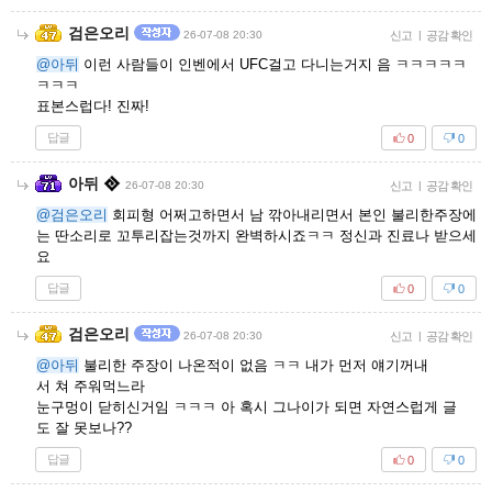
검은오리
26-07-08 20:30
신고
|
공감 확인
@아뒤
이런 사람들이 인벤에서 UFC걸고 다니는거지 음 ㅋㅋㅋㅋㅋ
ㅋㅋㅋ
표본스럽다! 진짜!
답글
0
0
아뒤
26-07-08 20:30
신고
|
공감 확인
@검은오리
회피형 어쩌고하면서 남 깎아내리면서 본인 불리한주장에
는 딴소리로 꼬투리잡는것까지 완벽하시죠ㅋㅋ 정신과 진료나 받으세
요
답글
0
0
검은오리
26-07-08 20:30
신고
|
공감 확인
@아뒤
불리한 주장이 나온적이 없음 ㅋㅋ 내가 먼저 얘기꺼내
서 쳐 주워먹느라
눈구멍이 닫히신거임 ㅋㅋㅋ 아 혹시 그나이가 되면 자연스럽게 글
도 잘 못보나??
답글
0
0