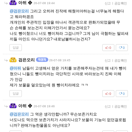
아뒤
26-07-08 19:44
신고
|
공감 확인
@검은오리
그리고 오히려 진작에 해줬어야하는걸 너무늦게 해줬다
고 뭐라하겠죠
개개인의 주관적인 입장을 떠나서 객관적으로 완화가되었을때 무
슨 손해를 보는건지 이해가안가서 묻는건데요?
나도 뺑이쳤으니 너도 뺑이쳐라 그겁니까? 그게 님이 극혐하는 딸피새
끼들 마인드 아니던가요? 내로남불하시는건지?
답글
0
0
검은오리
26-07-08 19:45
신고
|
공감 확인
@아뒤
남들이 고생해서 얻은 가치를 보존해주자는건데 왜 내가 뺑이
쳤으니 니들도 뺑이치라는 극단적인 시야로 바라보는지 진짜 이해
가 안감
제가 보물을 덜모았는데 뭔 뺑이치라에요 ㅋㅋ
답글
0
0
아뒤
26-07-08 19:46
신고
|
공감 확인
@검은오리
그 역은 생각안합니까? 무슨보존가치요
너도나도 먹으면 보존가치가 사라지나요? 보물의 기능이 없던걸로됩
니까? 판매가능한물품도 아닌데요?