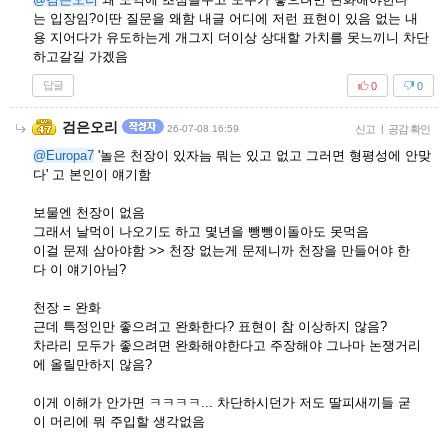
는 입장임?이딴 질문을 왜함 내글 어디에 저런 표현이 있음 없는 내
용 지어다가 유도하는게 개그지 더이상 상대할 가치를 못느끼니 차단
하고갈길 가겠음
답글
0
0
검은오리
26-07-08 16:59
신고
|
공감 확인
@Europa7
'놀은 천장이 있자늠 뭐는 있고 없고 그러면 형평성에 안맞
다' 고 본인이 얘기함
보물엔 천장이 없음
그래서 날먹이 나오기도 하고 몇년을 뺑뺑이돌아도 못먹음
이걸 문제 삼아야함 >> 천장 없는게 문제니까 천장을 만들어야 한
다 이 얘기아님?
천장 = 완화
근데 특정인만 좋으려고 완화한다? 표현이 참 이상하지 않음?
차라리 모두가 좋으려면 완화해야한다고 주장해야 그나마 논쟁거리
에 올릴만하지 않음?
이게 이해가 안가면 ㅋㅋㅋㅋ... 차단하시던가 저도 딸피새끼들 굳
이 머리에 뭐 주입할 생각없음