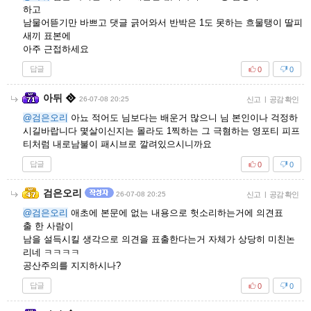
하고
남물어뜯기만 바쁘고 댓글 긁어와서 반박은 1도 못하는 흐물탱이 딸피
새끼 표본에
아주 근접하세요
답글
0
0
아뒤
26-07-08 20:25
신고
|
공감 확인
@검은오리
아뇨 적어도 님보다는 배운거 많으니 님 본인이나 걱정하
시길바랍니다 몇살이신지는 몰라도 1찍하는 그 극혐하는 영포티 피프
티처럼 내로남불이 패시브로 깔려있으시니까요
답글
0
0
검은오리
26-07-08 20:25
신고
|
공감 확인
@검은오리
애초에 본문에 없는 내용으로 헛소리하는거에 의견표
출 한 사람이
남을 설득시킬 생각으로 의견을 표출한다는거 자체가 상당히 미친논
리네 ㅋㅋㅋㅋ
공산주의를 지지하시나?
답글
0
0