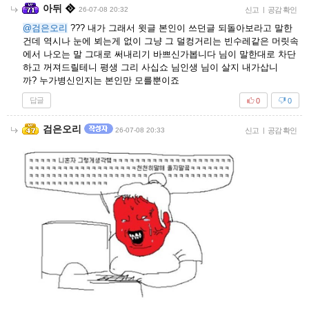
아뒤
26-07-08 20:32
신고
|
공감 확인
@검은오리
??? 내가 그래서 윗글 본인이 쓰던글 되돌아보라고 말한
건데 역시나 눈에 뵈는게 없이 그냥 그 덜컹거리는 빈수레같은 머릿속
에서 나오는 말 그대로 써내리기 바쁘신가봅니다 님이 말한대로 차단
하고 꺼져드릴테니 평생 그리 사십쇼 님인생 님이 살지 내가삽니
까? 누가병신인지는 본인만 모를뿐이죠
답글
0
0
검은오리
26-07-08 20:33
신고
|
공감 확인