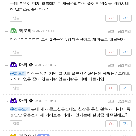
근데 본인이 먼저 확률얘기로 개쌉소리한건 죽어도 인정을 안하시네
참 딸피스럽습니다 걍
답글
0
0
희로리
26-07-08 18:11
신고
|
공감 확인
천장?ㅋㅋㅋㅋㅋ 그럼 1년동안 3갱까주런하고 재갱돌고 해보던가
답글
0
0
아뒤
26-07-08 19:32
신고
|
공감 확인
@희로리
천장은 맞지 거반 그것도 올룬만 4.5년동안 해봤음? 그래도
기약이 없음 끝이 있는거랑 없는거랑은 아예 다른거임
답글
0
0
아뒤
26-07-08 19:34
신고
|
공감 확인
@검은오리
근데 제가 묻고싶은건데요 천장을 통한 완화가 어째서 특
정인만 좋은건지 제 머리로는 이해가 안가는데 설명좀 해주실래요?
답글
0
0