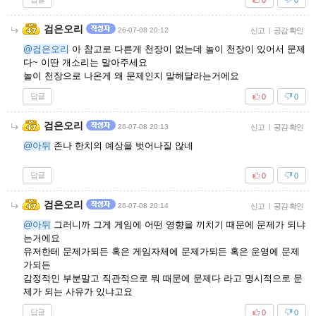
검은오리
26-07-08 20:12
신고
|
공감 확인
@검은오리
아 참고로 다른게 천장이 없는데 놀이 천장이 있어서 문제
다~ 이딴 개소리는 말아주세요
놀이 천장으로 나온게 왜 문제인지 말해달라는거에요
답글
0
0
검은오리
26-07-08 20:13
신고
|
공감 확인
@아뒤
존나 한치의 예상을 벗어나질 않네
답글
0
0
검은오리
26-07-08 20:14
신고
|
공감 확인
@아뒤
그러니까 그게 게임에 어떤 영향을 끼치기 때문에 문제가 되냐
는거에요
유저한테 문제가되든 혹은 게임자체에 문제가되든 혹은 운영에 문제
가되든
감정적인 부분말고 직관적으로 뭐 때문에 문제다 라고 명시적으로 문
제가 되는 사유가 있냐고요
답글
0
0