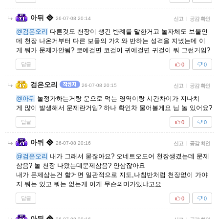
아뒤
26-07-08 20:14
신고
|
공감 확인
@검은오리
다른것도 천장이 생긴 반례를 말한거고 놀자체도 보물인
데 천장 나온거부터 다른 보물의 가치와 반하는 성격을 지녔는데 이
게 뭐가 문제가안됨? 코에걸면 코걸이 귀에걸면 귀걸이 뭐 그런거임?
답글
0
0
검은오리
26-07-08 20:15
신고
|
공감 확인
@아뒤
놀정가하는거랑 운으로 먹는 영역이랑 시간차이가 지나치
게 많이 발생해서 문제란거임? 하나 확인차 물어볼게요 님 놀 있어요?
답글
0
0
아뒤
26-07-08 20:16
신고
|
공감 확인
@검은오리
내가 그래서 묻잖아요? 오네트오도어 천장생겼는데 문제
삼음? 놀 천장 나왔는데문제삼음? 안삼잖아요
내가 문제삼는건 할거면 일관적으로 지도,나침반처럼 천장없이 가야
지 뭐는 있고 뭐는 없는게 이게 무슨의미가있냐고요
답글
0
0
아뒤