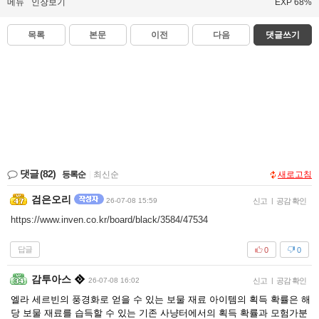
메뉴
인장보기
EXP 68%
목록
본문
이전
다음
댓글쓰기
댓글
(82)
등록순
|
최신순
새로고침
검은오리
26-07-08 15:59
신고
|
공감 확인
https://www.inven.co.kr/board/black/3584/47534
답글
0
0
감투아스
26-07-08 16:02
신고
|
공감 확인
엘라 세르빈의 풍경화로 얻을 수 있는 보물 재료 아이템의 획득 확률은 해
당 보물 재료를 습득할 수 있는 기존 사냥터에서의 획득 확률과 모험가분