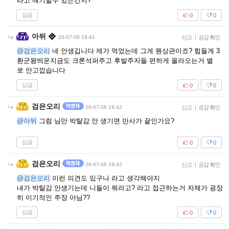
라고 얘기할수 있는건지?
답글
0
0
아뒤
26-07-08 19:41
신고
|
공감 확인
@검은오리
네 안생깁니다 제가 먹었는데 그게 뭔상관이죠? 힘들게 3
환군왕띄운지금도 크론석퍼주고 후발주자들 편하게 올라오는거 별
로 안고깝습니다
답글
0
0
검은오리
26-07-08 19:42
신고
|
공감 확인
@아뒤
그럼 님만 박탈감 안 생기면 만사가 끝인가요?
답글
0
0
검은오리
26-07-08 19:42
신고
|
공감 확인
@검은오리
이런 의견도 있구나 라고 생각해야지
내가 박탈감 안생기는데 니들이 뭐라고? 라고 접근하는거 자체가 굉장
히 이기적인 주장 아님??
답글
0
0