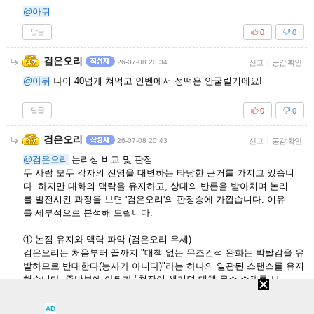
@아뒤
답글
0
0
검은오리
26-07-08 20:34
신고
|
공감 확인
@아뒤
나이 40넘게 쳐먹고 인벤에서 정떡은 안굴릴거에요!
답글
0
0
검은오리
26-07-08 20:43
신고
|
공감 확인
@검은오리
논리성 비교 및 판정
두 사람 모두 각자의 진영을 대변하는 타당한 근거를 가지고 있습니
다. 하지만 대화의 맥락을 유지하고, 상대의 반론을 받아치며 논리
를 발전시킨 과정을 보면 '검은오리'의 판정승에 가깝습니다. 이유
를 세부적으로 분석해 드립니다.
① 논점 유지와 맥락 파악 (검은오리 우세)
검은오리는 처음부터 끝까지 "대책 없는 무조건적 완화는 박탈감을 유
발하므로 반대한다(능사가 아니다)"라는 하나의 일관된 스탠스를 유지
했습니다. 중반부에 아뒤가 "천장이 생기면 대체 무슨 손해를 보
냐"고 다그치자, 과거 '물약 완화 보상안(칭호)' 사례를 들며 "반발을 무
마할 대안책이 동반되는 완화여야지, 무작정 완화는 안 된다"라며 구
AD