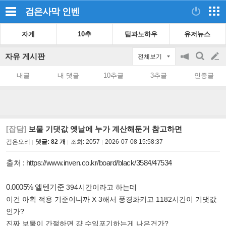
검은사막
인벤
자게
10추
팁과노하우
유저뉴스
자유 게시판
전체보기
공
검
글
지
색
내글
내 댓글
10추글
3추글
인증글
on/off
쓰
기
[잡담]
보물 기댓값 옛날에 누가 계산해둔거 참고하면
검은오리
댓글: 82 개
조회:
2057
2026-07-08 15:58:37
출처 :
https://www.inven.co.kr/board/black/3584/47534
0.0005% 엘텐기준
394시간이라고 하는데
이건 아획 적용 기준이니까 X 3해서 풍경화키고 1182시간이 기댓값
인가?
진짜 보물이 간절하면 걍 수익포기하는게 나은건가?