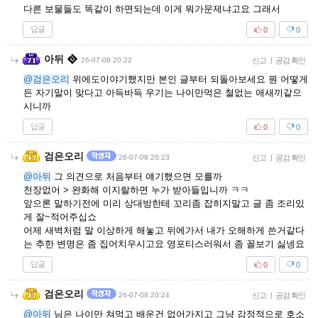
다른 보물들도 똑같이 하면되는데 이게 뭐가문제냐고요 그래서
답글
0
0
아뒤
26-07-08 20:22
신고
|
공감 확인
@검은오리
위에도이야기했지만 본인 글부터 되돌아보세요 뭔 어떻게
든 자기말이 맞다고 아득바득 우기는 나이만먹은 철없는 애새끼같으
시니까
답글
0
0
검은오리
26-07-08 20:23
신고
|
공감 확인
@아뒤
그 의견으로 처음부터 얘기했으면 모를까
천장없어 > 완화해 이지랄하면 누가 받아들입니까 ㅋㅋ
앞으론 말하기전에 미리 상대방한테 꼬리좀 잡히지말고 글 좀 조리있
게 잘~적어주십쇼
어제 새벽처럼 말 이상하게 해놓고 뒤에가서 내가 오해하게 쓴거같다
는 추한 변명은 좀 집어치우시고요 영포티스러워서 좀 꼴보기 싫넹요
답글
0
0
검은오리
26-07-08 20:24
신고
|
공감 확인
@아뒤
님은 나이만 쳐먹고 배운건 없어가지고 그냥 감정적으로 호소