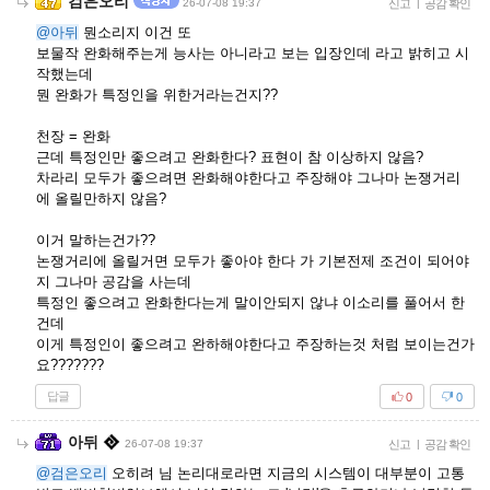
검은오리
26-07-08 19:37
신고
|
공감 확인
@아뒤
뭔소리지 이건 또
보물작 완화해주는게 능사는 아니라고 보는 입장인데 라고 밝히고 시
작했는데
뭔 완화가 특정인을 위한거라는건지??
천장 = 완화
근데 특정인만 좋으려고 완화한다? 표현이 참 이상하지 않음?
차라리 모두가 좋으려면 완화해야한다고 주장해야 그나마 논쟁거리
에 올릴만하지 않음?
이거 말하는건가??
논쟁거리에 올릴거면 모두가 좋아야 한다 가 기본전제 조건이 되어야
지 그나마 공감을 사는데
특정인 좋으려고 완화한다는게 말이안되지 않냐 이소리를 풀어서 한
건데
이게 특정인이 좋으려고 완하해야한다고 주장하는것 처럼 보이는건가
요???????
답글
0
0
아뒤
26-07-08 19:37
신고
|
공감 확인
@검은오리
오히려 님 논리대로라면 지금의 시스템이 대부분이 고통