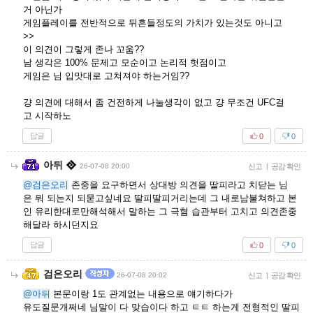
거 아닌가
게임플레이를 전반적으로 뒤흔들정도의 가치가 있는것도 아니고
>>
이 의견이 그렇게 존나 꼬움??
남 생각은 100% 문제고 모순이고 논리적 헛점이고
게임은 님 입맛대로 고쳐져야 하는거임??
걍 의견에 대해서 좀 건전하게 나눌생각이 없고 걍 무조건 UFC걸
고 시작하노
답글
0
0
아뒤
26-07-08 20:00
신고
|
공감 확인
@검은오리
존중을 요구하면서 상대방 의견을 딸피라고 치닫는 님
은 뭐 되는지 되묻고싶네요 딸피딸피거리는데 그 내로남불쳐하고 본
인 유리한대로만해석해서 말하는 그 극혐 습관부터 고치고 의견존중
해달라 하시던지요
답글
0
0
검은오리
26-07-08 20:02
신고
|
공감 확인
@아뒤
본문이랑 1도 관계없는 내용으로 얘기하다가
유도질문개쩌네 님말이 다 맞습이다 하고 ㅌㅌ 하는게 전형적인 딸피