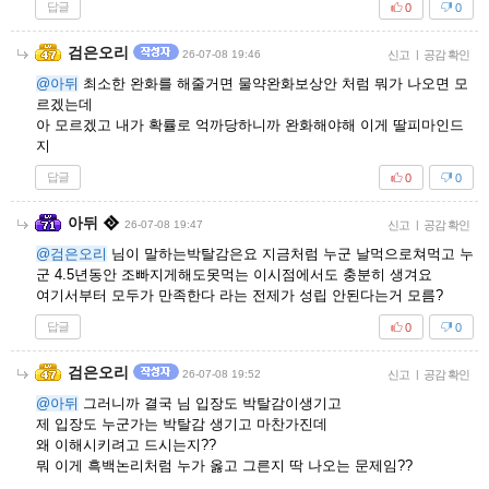
답글
0
0
검은오리
26-07-08 19:46
신고
|
공감 확인
@아뒤
최소한 완화를 해줄거면 물약완화보상안 처럼 뭐가 나오면 모
르겠는데
아 모르겠고 내가 확률로 억까당하니까 완화해야해 이게 딸피마인드
지
답글
0
0
아뒤
26-07-08 19:47
신고
|
공감 확인
@검은오리
님이 말하는박탈감은요 지금처럼 누군 날먹으로쳐먹고 누
군 4.5년동안 조빠지게해도못먹는 이시점에서도 충분히 생겨요
여기서부터 모두가 만족한다 라는 전제가 성립 안된다는거 모름?
답글
0
0
검은오리
26-07-08 19:52
신고
|
공감 확인
@아뒤
그러니까 결국 님 입장도 박탈감이생기고
제 입장도 누군가는 박탈감 생기고 마찬가진데
왜 이해시키려고 드시는지??
뭐 이게 흑백논리처럼 누가 옳고 그른지 딱 나오는 문제임??