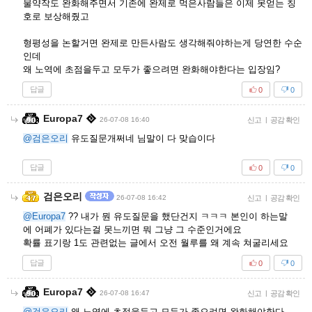
물약작도 완화해주면서 기존에 완제로 먹은사람들은 이제 못얻는 칭
호로 보상해줬고
형평성을 논할거면 완제로 만든사람도 생각해줘야하는게 당연한 수순
인데
왜 노역에 초점을두고 모두가 좋으려면 완화해야한다는 입장임?
답글
0
0
Europa7
26-07-08 16:40
신고
|
공감 확인
@검은오리
유도질문개쩌네 님말이 다 맞습이다
답글
0
0
검은오리
26-07-08 16:42
신고
|
공감 확인
@Europa7
?? 내가 뭔 유도질문을 했단건지 ㅋㅋㅋ 본인이 하는말
에 어폐가 있다는걸 못느끼면 뭐 그냥 그 수준인거에요
확률 표기랑 1도 관련없는 글에서 오전 월루를 왜 계속 쳐굴리세요
답글
0
0
Europa7
26-07-08 16:47
신고
|
공감 확인
@검은오리
왜 노역에 초점을두고 모두가 좋으려면 완화해야한다