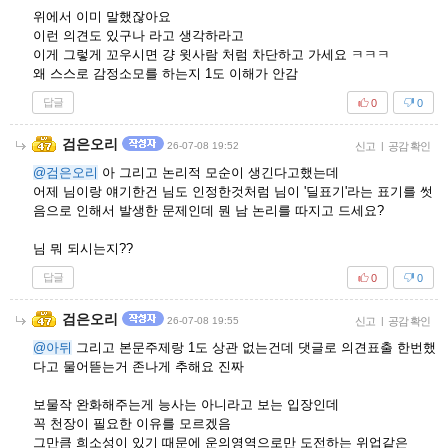
위에서 이미 말했잖아요
이런 의견도 있구나 라고 생각하라고
이게 그렇게 꼬우시면 걍 윗사람 처럼 차단하고 가세요 ㅋㅋㅋ
왜 스스로 감정소모를 하는지 1도 이해가 안감
답글
0
0
검은오리
26-07-08 19:52
신고
|
공감 확인
@검은오리
아 그리고 논리적 모순이 생긴다고했는데
어제 님이랑 얘기한건 님도 인정한것처럼 님이 '딜표기'라는 표기를 썻
음으로 인해서 발생한 문제인데 뭔 남 논리를 따지고 드세요?
님 뭐 되시는지??
답글
0
0
검은오리
26-07-08 19:55
신고
|
공감 확인
@아뒤
그리고 본문주제랑 1도 상관 없는건데 댓글로 의견표출 한번했
다고 물어뜯는거 존나게 추해요 진짜
보물작 완화해주는게 능사는 아니라고 보는 입장인데
꼭 천장이 필요한 이유를 모르겠음
그만큼 희소성이 있기 때문에 운의영역으로만 도전하는 위업같은