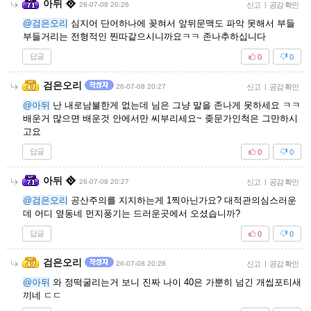
아뒤
26-07-08 20:26
신고
|
공감 확인
@검은오리
심지어 단어하나에 꽂혀서 앞뒤문맥도 파악 못해서 부들
부들거리는 전형적인 찐따같으시니까요ㅋㅋ 존나추하십니다
답글
0
0
검은오리
26-07-08 20:27
신고
|
공감 확인
@아뒤
난 내로남불한게 없는데 님은 그냥 말을 존나게 못하세요 ㅋㅋ
배운거 많으면 배운것 안에서만 씨부리세요~ 좆문가인척은 그만하시
고요
답글
0
0
아뒤
26-07-08 20:27
신고
|
공감 확인
@검은오리
공산주의를 지지하는게 1찍아닌가요? 대적관의심스러운
데 어디 옆동네 먼지풍기는 드러운곳에서 오셨습니까?
답글
0
0
검은오리
26-07-08 20:28
신고
|
공감 확인
@아뒤
와 정떡굴리는거 보니 진짜 나이 40은 가뿐히 넘긴 개씹포티새
끼네 ㄷㄷ