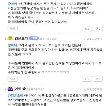
@아뒤
난 천장이 생겨서 무슨 문제가 일어나냐고 묻는입장임
> 천장생기면 누군가는 반발을 하니까 능사가 아니라니까?
이 입장을 댓글 중반부터 적어놨는데 이제와서 내입장은 이거라니
까?? 이러는거보니
글 맥락파악을 존나 못하시는건 알거같아요
답글
0
0
검은오리
26-07-08 20:20
신고
|
공감 확인
@아뒤
그리고 뭔가 되게 있어보이는척 얘기는 했는데
대안책을 주고 완화하면 되잖아 라는 말을 님 의견에서 먼저 등장했으
면 모를까 ㅋㅋㅋ
유저들이 반발해서 획득 불가능한 칭호를 보상안이라고 제시라도 했
음 이 얘기하자마자
주워먹는거 좀 추한데요 ㅋㅋㅋㅋㅋㅋㅋㅋㅋ
답글
0
0
아뒤
26-07-08 20:21
신고
|
공감 확인
@검은오리
아니 님이 방금 말했잖아요? 오네트오도어처럼 기존에 날
먹으로쳐먹었건 고생해서 먹었건 먹은사람들 칭호보상주고 천장생겨
서 아무도 말안나왔다면서요