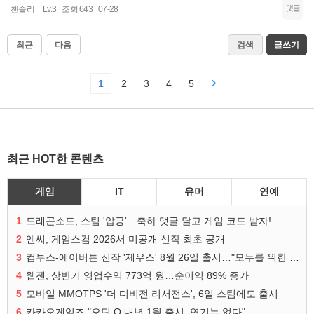
댓글
첸슬리
Lv.3
조회 643
07-28
최근
다음
검색
글쓰기
1
2
3
4
5
최근 HOT한 콘텐츠
게임
IT
유머
연예
1
드래곤소드, 스팀 '압긍'…축하 댓글 달고 게임 코드 받자!
2
엔씨, 게임스컴 2026서 미공개 신작 최초 공개
3
컴투스-에이버튼 신작 '제우스' 8월 26일 출시…"모두를 위한 경쟁"
4
웹젠, 상반기 영업수익 773억 원…순이익 89% 증가
5
모바일 MMOTPS '더 디비전 리서전스', 6일 스팀에도 출시
6
카카오게임즈 "오딘 Q 내년 1월 출시, 연기는 없다"