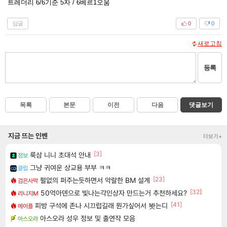
트레더리 6/6기준 5자 / 6베르1오움
답글
0
0
새로고침
등록
목록
본문
이전
다음
댓글보기
지금 뜨는 인벤
더보기+
[3]
룩삼 니니 초대석 안내
정보
그냥 귀여운 상교용 부부 ㅋㅋ
클립
[23]
펄없의 퍼주는듯하면서 악랄한 BM 설계
검은사막
[32]
50억아덴으로 빛나는각인상자 만드는거 추천하세요?
리니지M
[41]
피방 구석에 존나 시끄럽길래 뭔가싶어서 봣는디
메이플
아스오라 성우 정보 및 출연작 모음
아스오라