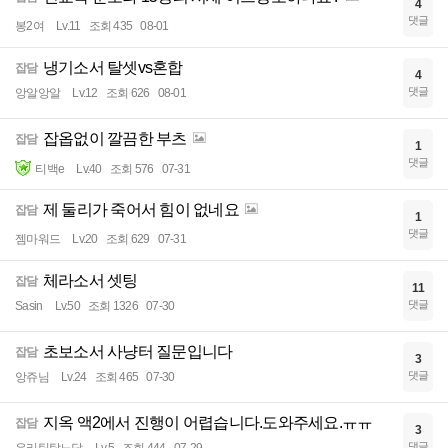
4
댓글
봉2여
Lv.11
조회 435
08-01
냉기소서 탈셋vs혼합
잡담
4
댓글
앙알앙알
Lv.12
조회 626
08-01
잡옵없이 깔끔한 부츠
잡담
1
댓글
티백e
Lv.40
조회 576
07-31
제 둘리가 죽어서 힘이 없네요
잡담
1
댓글
젬마워드
Lv.20
조회 629
07-31
체라소서 셋팅
잡담
11
댓글
Sasin
Lv.50
조회 1326
07-30
초보소서 사냥터 질문입니다
잡담
3
댓글
앙쥬님
Lv.24
조회 465
07-30
지옥 액2에서 진행이 어렵습니다.도와주세요.ㅠㅠ
잡담
3
댓글
우리팀탑노답
Lv.5
조회 444
07-29