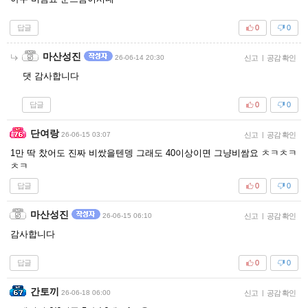
답글
0
0
마산성진
26-06-14 20:30
신고
|
공감 확인
댓 감사합니다
답글
0
0
단여랑
26-06-15 03:07
신고
|
공감 확인
1만 딱 찼어도 진짜 비쌌을텐뎅 그래도 40이상이면 그냥비쌈요 ㅊㅋㅊㅋ
ㅊㅋ
답글
0
0
마산성진
26-06-15 06:10
신고
|
공감 확인
감사합니다
답글
0
0
간토끼
26-06-18 06:00
신고
|
공감 확인