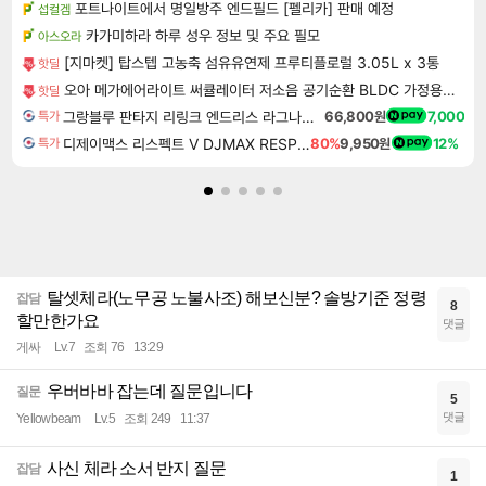
포트나이트에서 명일방주 엔드필드 [펠리카] 판매 예정
섭컬겜
카가미하라 하루 성우 정보 및 주요 필모
아스오라
[지마켓] 탑스텝 고농축 섬유유연제 프루티플로럴 3.05L x 3통
핫딜
오아 메가에어라이트 써큘레이터 저소음 공기순환 BLDC 가정용 스탠드 선풍기
핫딜
그랑블루 판타지 리링크 엔드리스 라그나로크 Granblue Fantasy Relink Endless Ragnarok
66,800원
7,000
특가
디제이맥스 리스펙트 V DJMAX RESPECT V
80%
9,950원
12%
특가
탈셋체라(노무공 노불사조) 해보신분? 솔방기준 정령
잡담
8
할만한가요
댓글
게싸
Lv.7
조회 76
13:29
우버바바 잡는데 질문입니다
질문
5
댓글
Yellowbeam
Lv.5
조회 249
11:37
사신 체라 소서 반지 질문
잡담
1