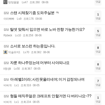
댓글
탕탕꿀꿀
Lv.47
조회 260
08-06
스탠 시체찾기좀 도와주실분 ㅋ
잡담
1
댓글
아라빠빠
Lv.9
조회 176
08-06
탈셋 맞춰서 입으면 바로 노바 전향 가능한가요?
잡담
5
댓글
Rybeck
Lv.10
조회 258
08-06
소서로 보스런 하는중입니다.
잡담
8
댓글
악술유저1
Lv.70
조회 382
08-06
자룬 하나주었는데 머부터 사야되나요
잡담
8
댓글
ii동생ii
Lv.50
조회 367
08-05
아 레벨1이라; 사진못올리네여; 이거 감정되나여
잡담
7
댓글
비싸개
Lv.1
조회 316
08-05
형들 매직주얼은 크래프트 안할거면 다 버리나요~??
잡담
1
댓글
비싸개
Lv.1
조회 234
08-05