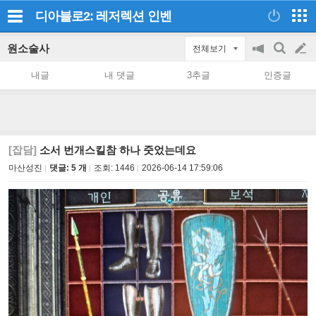
디아블로2: 레저렉션
인벤
원소술사
전체보기
공
검
글
지
색
내글
내 댓글
3추글
인증글
on/off
쓰
기
[잡담]
소서 번개스킬참 하나 줏었는데요
마산성진
댓글: 5 개
조회:
1446
2026-06-14 17:59:06