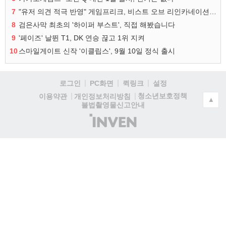
7
"유저 의견 적극 반영" 게임프리크, 비스트 오브 리인카네이션 개선 나선다
8
검은사막 최초의 '하이퍼 부스트', 직접 해봤습니다
9
'페이즈' 날뛴 T1, DK 연승 끊고 1위 지켜
10
스마일게이트 신작 '이클립스', 9월 10일 정식 출시
로그인
PC화면
퀵링크
설정
청소년보호정책
이용약관
개인정보처리방침
▲
불법촬영물신고안내
(주)
인
벤