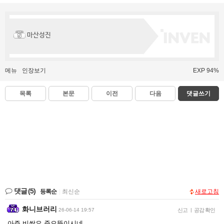
마산성진
메뉴
인장보기
EXP 94%
목록
본문
이전
다음
댓글쓰기
댓글
(5)
등록순
|
최신순
새로고침
화니브러리
26-06-14 19:57
신고
|
공감 확인
아주 비쌈요 준으뜸이시네