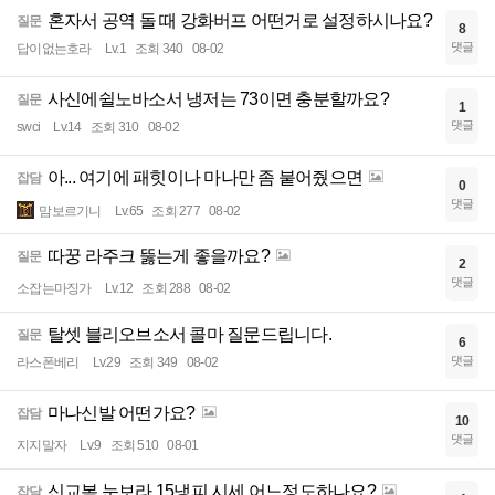
혼자서 공역 돌 때 강화버프 어떤거로 설정하시나요?
질문
8
댓글
답이없는호라
Lv.1
조회 340
08-02
사신에쉴노바소서 냉저는 73이면 충분할까요?
질문
1
댓글
swci
Lv.14
조회 310
08-02
아... 여기에 패힛이나 마나만 좀 붙어줬으면
잡담
0
댓글
맘보르기니
Lv.65
조회 277
08-02
따꿍 라주크 뚫는게 좋을까요?
질문
2
댓글
소잡는마징가
Lv.12
조회 288
08-02
탈셋 블리오브소서 콜마 질문드립니다.
질문
6
댓글
라스폰베리
Lv.29
조회 349
08-02
마나신발 어떤가요?
잡담
10
댓글
지지말자
Lv.9
조회 510
08-01
신교복 눈보라 15냉피 시세 어느정도하나요?
잡담