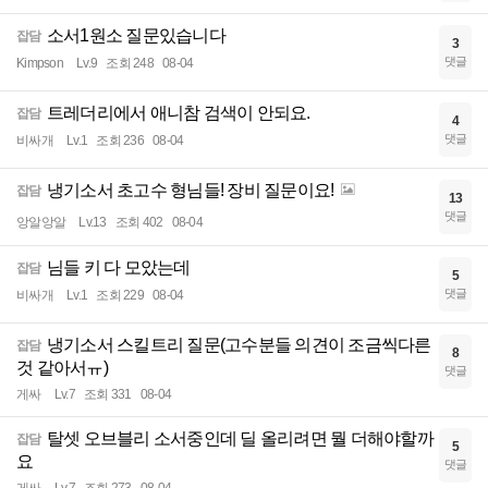
소서1원소 질문있습니다
잡담
3
댓글
Kimpson
Lv.9
조회 248
08-04
트레더리에서 애니참 검색이 안되요.
잡담
4
댓글
비싸개
Lv.1
조회 236
08-04
냉기소서 초고수 형님들! 장비 질문이요!
잡담
13
댓글
앙알앙알
Lv.13
조회 402
08-04
님들 키 다 모았는데
잡담
5
댓글
비싸개
Lv.1
조회 229
08-04
냉기소서 스킬트리 질문(고수분들 의견이 조금씩다른
잡담
8
것 같아서ㅠ)
댓글
게싸
Lv.7
조회 331
08-04
탈셋 오브블리 소서중인데 딜 올리려면 뭘 더해야할까
잡담
5
요
댓글
게싸
Lv.7
조회 273
08-04