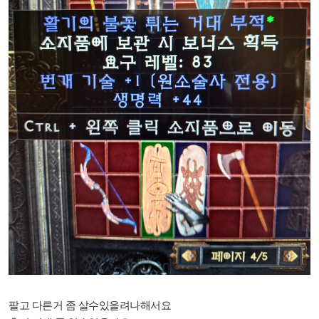
팔고 다른거 좀 살수있을려나해서요