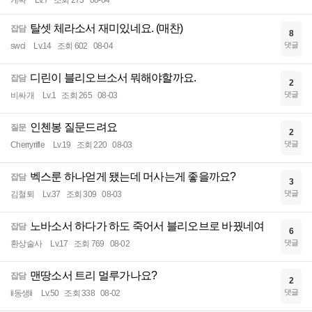
탈셋 체라소서 재미있네요. (매찬)
잡담
8
댓글
swci
Lv.14
조회 602
08-04
디린이 블리오브소서 뭐해야할까요.
잡담
2
댓글
비싸개
Lv.1
조회 265
08-03
인첸봉 질문드려요
질문
2
댓글
Cherryrifle
Lv.19
조회 220
08-03
벡스룬 하나얻게 됐는데 머사는게 좋을까요?
잡담
3
댓글
김철퇴
Lv.37
조회 309
08-03
노바소서 하다가 하도 죽어서 블리오브로 바꿨네여
잡담
6
댓글
환상술사
Lv.17
조회 769
08-02
맨땅소서 트리 멀루가나요?
잡담
2
댓글
ii동생ii
Lv.50
조회 338
08-02