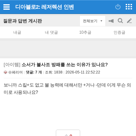
디아블로2: 레저렉션
인벤
질문과 답변 게시판
전체보기
공
검
글
지
색
내글
내 댓글
10추글
인증글
on/off
쓰
기
[아이템]
소서가 불사조 방패를 쓰는 이유가 있나요?
슈페리어
댓글: 7 개
조회:
1838
2026-05-11 22:52:22
보니까 스킬+도 없고 불 능력에 대해서만 +거나 -던데 이게 무슨 의
미로 사용되나요?