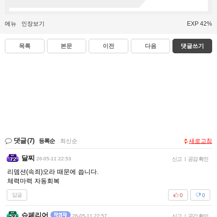
메뉴
인장보기
EXP 42%
목록
본문
이전
다음
댓글쓰기
댓글
(7)
등록순
|
최신순
새로고침
달찌
26-05-11 22:53
신고
|
공감 확인
리뎀션(속죄)오라 때문에 씁니다.
체력마력 자동회복
답글
0
0
슈페리어
26-05-11 22:57
신고
|
공감 확인