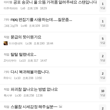
공포 송곳니 올 으뜸 가격쫌 알려주세요 스탠입니다
아이템
1
댓글
미주하파파
Lv.6
조회 139
18:29
mpq 편집기를 사용하는데......질문좀....
기타
1
댓글
그때그넘79
Lv.46
조회 109
18:03
묻급의 뜻이뭔가요
직업
5
댓글
이수련내꺼
Lv.36
조회 190
16:44
탈탈 털렸네요...
직업
2
댓글
Z카리쑤마
Lv.10
조회 317
14:47
다시 복귀해볼까합니다.
기타
2
댓글
R우디
Lv.10
조회 208
13:50
파괴참 잘나오는 방볍 없나요
직업
10
댓글
특사부
Lv.30
조회 258
12:36
스몰참 시세감정 해주실분~~
직업
2