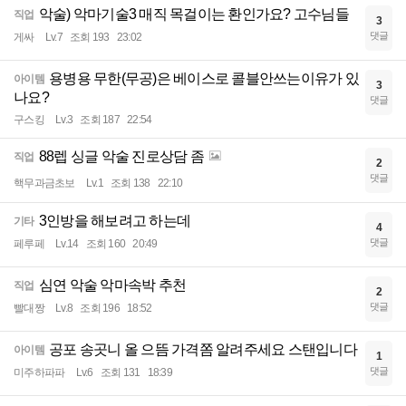
악술) 악마기술3 매직 목걸이는 환인가요? 고수님들
직업
3
댓글
게싸
Lv.7
조회 193
23:02
용병용 무한(무공)은 베이스로 콜블안쓰는이유가 있
아이템
3
나요?
댓글
구스킹
Lv.3
조회 187
22:54
88렙 싱글 악술 진로상담 좀
직업
2
댓글
핵무과금초보
Lv.1
조회 138
22:10
3인방을 해보려고 하는데
기타
4
댓글
페루페
Lv.14
조회 160
20:49
심연 악술 악마속박 추천
직업
2
댓글
빨대짱
Lv.8
조회 196
18:52
공포 송곳니 올 으뜸 가격쫌 알려주세요 스탠입니다
아이템
1
댓글
미주하파파
Lv.6
조회 131
18:39