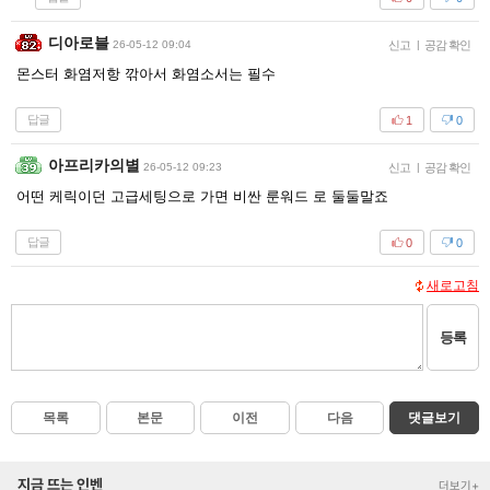
디아로블
26-05-12 09:04
신고
|
공감 확인
몬스터 화염저항 깎아서 화염소서는 필수
답글
1
0
아프리카의별
26-05-12 09:23
신고
|
공감 확인
어떤 케릭이던 고급세팅으로 가면 비싼 룬워드 로 둘둘말죠
답글
0
0
새로고침
등록
목록
본문
이전
다음
댓글보기
지금 뜨는 인벤
더보기+