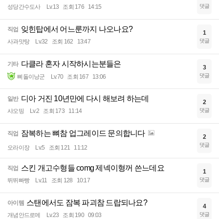
댓글
성당간수도사
Lv.13
조회 176
14:15
잊힌탑에서 어느룬까지 나오나요?
직업
1
댓글
사과맛탕
Lv.32
조회 162
13:47
다클라 혼자 시작하시는분들은
기타
3
댓글
삐돌이낭군
Lv.70
조회 167
13:06
디아 거진 10년만에 다시 해보려 하는데
일반
2
댓글
샤오띵
Lv.2
조회 173
11:14
잠복하는 뼈참 업그레이드 문의합니다
직업
2
댓글
오라이장
Lv.5
조회 121
11:12
스킨 개고수형들 comg 제넥이형꺼 쓴느데요
직업
1
댓글
뛰뛰빠빵
Lv.11
조회 128
10:17
스탠에서도 잠복 파괴참 드랍되나요?
아이템
4
댓글
개념안드로메
Lv.23
조회 190
09:03