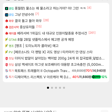
[4]
풍월량) 물소는 왜 물소라고 하는거야? 아! 그만 ㅋㅋ
클립
[7]
그냥 안녕수야
클립
[28]
결국 돌고 돌아 와우
와우
[15]
중상유저들
검은사막
[261]
베라서버 1위길드 내 대규모 인원이탈종용 추정사건
메이플
8월 28일 넷플릭스에서 예고편 공개 예정
GTA6
[명조 | 도미노피자 콜라보] 예고
명조
[페르소나5: 더 팬텀 X] 괴도 영상 l 타카마키 안·댄싱 스타
PV
더미식 밥알이 살아있는 백미밥 200g 24개 외 잡곡밥류,덮밥소스7종 외
핫딜
삼성 맥세이프 마그넷 보조배터리 대용량 초고속충전 (5,000mAh 유선25W 무선15W)
핫딜
옥토패스 트래블러 II Octopath Traveler II
49,800원
70%
14,940원
특가
디제이맥스 리스펙트 V 아르케아 팩 DJMAX RESPECT V Arcaea Pack DLC
40%
11,880원
12%
특가