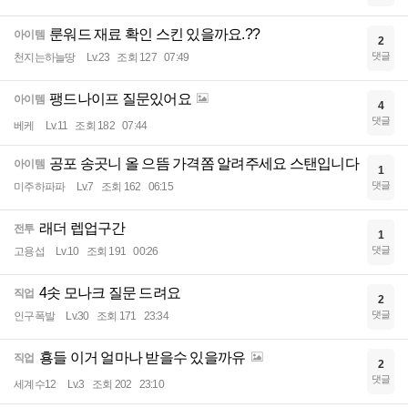
룬워드 재료 확인 스킨 있을까요.??
아이템
2
댓글
천지는하늘땅
Lv.23
조회 127
07:49
팽드나이프 질문있어요
아이템
4
댓글
베케
Lv.11
조회 182
07:44
공포 송곳니 올 으뜸 가격쫌 알려주세요 스탠입니다
아이템
1
댓글
미주하파파
Lv.7
조회 162
06:15
래더 렙업구간
전투
1
댓글
고용섭
Lv.10
조회 191
00:26
4솟 모나크 질문 드려요
직업
2
댓글
인구폭발
Lv.30
조회 171
23:34
횽들 이거 얼마나 받을수 있을까유
직업
2
댓글
세계수12
Lv.3
조회 202
23:10