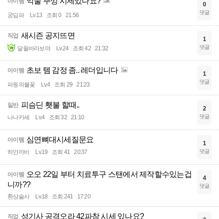
악술 뚜껑 시세있나요?
아이템
0
댓글
궁딥파
Lv.13
조회 0
21:56
새시즌 공지뜨면
직업
1
댓글
달을바라보며
Lv.24
조회 42
21:32
초보 템 감정 좀.. 레더입니다
아이템
1
댓글
파동의불꽃
Lv.4
조회 29
21:23
피슴딘 횃불 할때..
일반
2
댓글
나나카세
Lv.4
조회 32
21:10
심연뼈대시세질문요
아이템
1
댓글
하얀까비
Lv.19
조회 41
20:37
오오 22일 부터 치료투구 스탠에서 제작할수있는겁
아이템
4
니까??
댓글
환상술사
Lv.18
조회 241
17:20
성기사 공격오라 42파참 시세 있나요?
직업