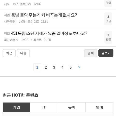
댓글
게싸
Lv.7
조회 227
12:04
용병 물약 주는거 키 바꾸는게 없나요?
직업
3
댓글
사과맛탕
Lv.32
조회 182
11:21
451독참 스탠 시세가 요즘 얼마정도 하나요?
직업
2
댓글
익찬아놀자
Lv.18
조회 465
01:35
최근
다음
검색
글쓰기
1
2
3
4
5
최근 HOT한 콘텐츠
게임
IT
유머
연예