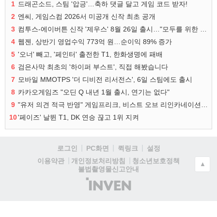
1
드래곤소드, 스팀 '압긍'…축하 댓글 달고 게임 코드 받자!
2
엔씨, 게임스컴 2026서 미공개 신작 최초 공개
3
컴투스-에이버튼 신작 '제우스' 8월 26일 출시…"모두를 위한 경쟁"
4
웹젠, 상반기 영업수익 773억 원…순이익 89% 증가
5
'오너' 빼고, '페인터' 출전한 T1, 한화생명에 패배
6
검은사막 최초의 '하이퍼 부스트', 직접 해봤습니다
7
모바일 MMOTPS '더 디비전 리서전스', 6일 스팀에도 출시
8
카카오게임즈 "오딘 Q 내년 1월 출시, 연기는 없다"
9
"유저 의견 적극 반영" 게임프리크, 비스트 오브 리인카네이션 개선 나선다
10
'페이즈' 날뛴 T1, DK 연승 끊고 1위 지켜
로그인
PC화면
퀵링크
설정
청소년보호정책
이용약관
개인정보처리방침
▲
불법촬영물신고안내
(주)
인
벤