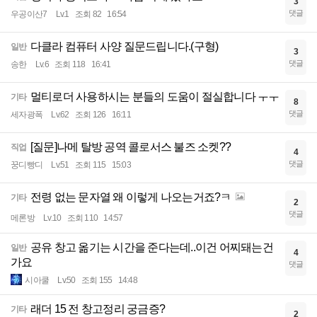
3
댓글
우공이산7
Lv.1
조회 82
16:54
다클라 컴퓨터 사양 질문드립니다.(구형)
일반
3
댓글
송한
Lv.6
조회 118
16:41
멀티로더 사용하시는 분들의 도움이 절실합니다 ㅜㅜ
기타
8
댓글
세자광폭
Lv.62
조회 126
16:11
[질문]나메 탈방 공역 콜로서스 불즈 소켓??
직업
4
댓글
꿍디빵디
Lv.51
조회 115
15:03
전령 없는 문자열 왜 이렇게 나오는거죠?ㅋ
기타
2
댓글
메론방
Lv.10
조회 110
14:57
공유 창고 옮기는 시간을 준다는데..이건 어찌돼는건
일반
4
가요
댓글
시아쿨
Lv.50
조회 155
14:48
래더 15 전 창고정리 궁금증?
기타
2