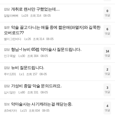
개취로 랜서만 구했었는데…
잡담
0
댓글
알랄라삐삐
Lv.28
조회 314
08-05
악술 끌고 다니는 애들 중에 짧은애(파멸자)와 길쭉한
질문
6
오버로드??
댓글
별이그린바다
Lv.26
조회 314
08-05
형님~! 뉴비 65렙 악마술사 질문드립니다.
잡담
14
댓글
인구폭발
Lv.30
조회 304
08-05
뉴비 질문드립니다.
잡담
2
댓글
루키1201
Lv.1
조회 157
08-05
가성비 종말 악술 문의드려요.
잡담
3
댓글
십시일반
Lv.80
조회 331
08-05
악마술사는 사기캐라는걸 깨닫는중.
정보
4
댓글
초5베지터
Lv.15
조회 834
08-05