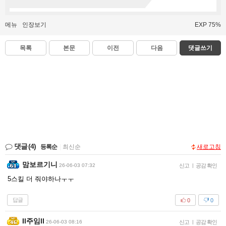
메뉴
인장보기
EXP 75%
목록
본문
이전
다음
댓글쓰기
댓글
(4)
등록순
|
최신순
새로고침
맘보르기니
26-06-03 07:32
신고
|
공감 확인
5스킬 더 줘야하나ㅜㅜ
답글
0
0
Il주임ll
26-06-03 08:16
신고
|
공감 확인