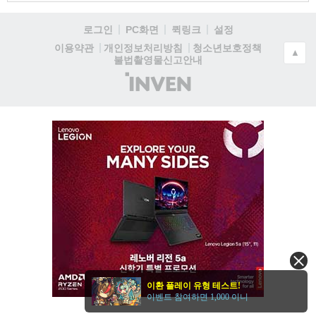
로그인
PC화면
퀵링크
설정
청소년보호정책
이용약관
개인정보처리방침
▲
불법촬영물신고안내
(주)
인
벤
이환 플레이 유형 테스트!
이벤트 참여하면 1,000 이니