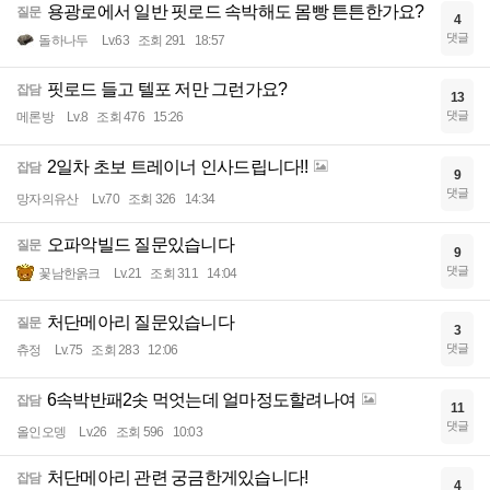
용광로에서 일반 핏로드 속박해도 몸빵 튼튼한가요?
질문
4
댓글
돌하나두
Lv.63
조회 291
18:57
핏로드 들고 텔포 저만 그런가요?
잡담
13
댓글
메론방
Lv.8
조회 476
15:26
2일차 초보 트레이너 인사드립니다!!
잡담
9
댓글
망자의유산
Lv.70
조회 326
14:34
오파악빌드 질문있습니다
질문
9
댓글
꽃남한옭크
Lv.21
조회 311
14:04
처단메아리 질문있습니다
질문
3
댓글
츄정
Lv.75
조회 283
12:06
6속박반패2솟 먹엇는데 얼마정도할려나여
잡담
11
댓글
올인오뎅
Lv.26
조회 596
10:03
처단메아리 관련 궁금한게있습니다!
잡담
4