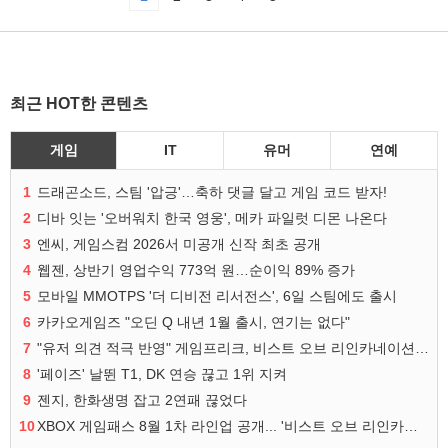
최근 HOT한 콘텐츠
게임
IT
유머
연예
1
드래곤소드, 스팀 '압긍'…축하 댓글 달고 게임 코드 받자!
2
디바 잇는 '오버워치 한국 영웅', 메카 파일럿 디몬 나온다
3
엔씨, 게임스컴 2026서 미공개 신작 최초 공개
4
웹젠, 상반기 영업수익 773억 원…순이익 89% 증가
5
모바일 MMOTPS '더 디비전 리서전스', 6일 스팀에도 출시
6
카카오게임즈 "오딘 Q 내년 1월 출시, 연기는 없다"
7
"유저 의견 적극 반영" 게임프리크, 비스트 오브 리인카네이션 개선 나선다
8
'페이즈' 날뛴 T1, DK 연승 끊고 1위 지켜
9
젠지, 한화생명 잡고 2연패 끊었다
10
XBOX 게임패스 8월 1차 라인업 공개... '비스트 오브 리인카네이션' 즉시 합류