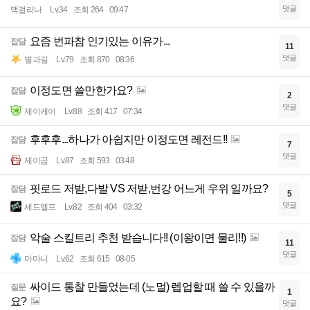
댓글
맥걸리나
Lv.34
조회 264
09:47
요즘 번파참 인기있는 이유가...
잡담
11
댓글
별과길
Lv.79
조회 870
08:36
이정도면 쓸만한가요?
잡담
2
댓글
제이케이
Lv.88
조회 417
07:34
후후후...하나가 아쉽지만 이정도면 레전드!!
잡담
7
댓글
제이곰
Lv.87
조회 593
03:48
핏로드 저받,다발 VS 저받,번강 어느게 우위 일까요?
잡담
5
댓글
세드엘프
Lv.82
조회 404
03:32
악술 스킬트리 추천 받습니다!! (이왕이면 물리!!)
잡담
11
댓글
마마니
Lv.62
조회 615
08-05
싸이드 통찰 만들었는데 (노멀) 렙업할 때 쓸 수 있을까
질문
1
요?
댓글