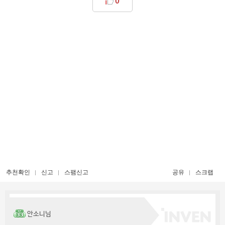
0
추천확인
신고
스팸신고
공유
스크랩
안소니님