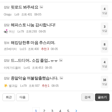
핏로드 봐주세요
잡담
4
댓글
Oragu
Lv.9
조회 401
08-05
헤파스토 나눔 감사합니다!
잡담
3
댓글
여신
Lv.79
조회 293
08-05
해킹당한후 마음 추스리며.
정보
8
댓글
초5베지터
Lv.15
조회 400
추천 3
08-05
드....드디어.. 소집 졸업...ㅠㅠ
잡담
4
댓글
이제가드올려
Lv.41
조회 453
08-05
종말악술 꺼불탈출했습니다.
잡담
16
댓글
별과길
Lv.79
조회 937
추천 1
08-05
최근
다음
검색
글쓰기
1
2
3
4
5