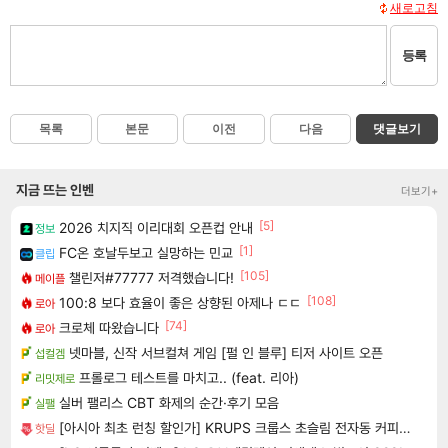
새로고침
등록
목록
본문
이전
다음
댓글보기
지금 뜨는 인벤
더보기+
[5]
2026 치지직 이리대회 오픈컵 안내
정보
[1]
FC온 호날두보고 실망하는 민교
클립
[105]
챌린저#77777 저격했습니다!
메이플
[108]
100:8 보다 효율이 좋은 상향된 아제나 ㄷㄷ
로아
[74]
크로체 따왔습니다
로아
넷마블, 신작 서브컬쳐 게임 [펄 인 블루] 티저 사이트 오픈
섭컬겜
프롤로그 테스트를 마치고.. (feat. 리아)
리밋제로
실버 팰리스 CBT 화제의 순간·후기 모음
실팰
[아시아 최초 런칭 할인가] KRUPS 크룹스 초슬림 전자동 커피머신 SA4001K0
핫딜