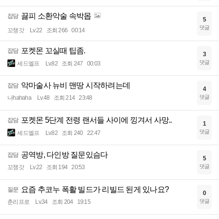
끓피 소환악술 속박몹
잡담
5
댓글
꼬챙갓
Lv.22
조회 266
00:14
포켓몬 꼬실때 팁좀.
잡담
3
댓글
세드엘프
Lv.82
조회 247
00:03
악마술사 뉴비 맨땅 시작하려는데
잡담
4
댓글
나hahaha
Lv.48
조회 214
23:48
포켓몬 5단계 전령 랜서들 사이에 낑겨서 사망..
잡담
1
댓글
세드엘프
Lv.82
조회 240
22:47
공역방, 다인방 질문있슴다
잡담
5
댓글
꼬챙갓
Lv.22
조회 194
20:53
요즘 추코누 폭활 빌드가 리빌드 된게 있나요?
질문
0
댓글
춘리프로
Lv.34
조회 204
19:15