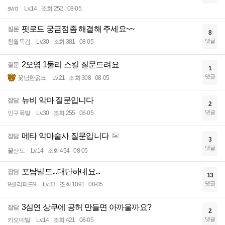
swci
Lv.14
조회 252
08-05
핏로드 궁금점좀 해결해 주세요~~
질문
8
댓글
청월독검
Lv.30
조회 381
08-05
2오염 1둘리 스킬 질문드려요
질문
1
댓글
꽃남한옭크
Lv.21
조회 308
08-05
뉴비 악마 질문입니다
잡담
2
댓글
인구폭발
Lv.30
조회 255
08-05
메타 악마술사 질문입니다
잡담
3
댓글
꿀산도
Lv.14
조회 454
08-05
포탑빌드...대단하네요...
잡담
13
댓글
9클리퍼드9
Lv.33
조회 1091
08-05
3심연 상쿠에 공허 만들면 아까울까요?
잡담
2
댓글
카오데빌
Lv.14
조회 421
08-05