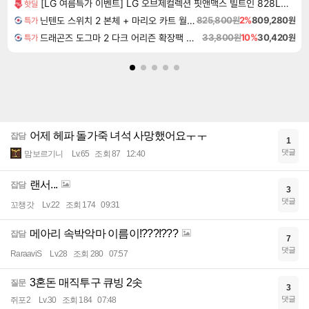
[LG 여름특가 이벤트] LG 오브제컬렉션 핏앤맥스 빌트인 828L 에센셜 화이트
핫딜
닌텐도 스위치 2 본체 + 마리오 카트 월드 + 포켓몬스터 레전드 ZA 닌텐도 스위치 2 에디션 번들
825,800원
2%
809,280원
특가
드래곤즈 도그마 2 다크 어리즌 확장팩 예약구매 Dragon's Dogma 2 Dark Arisen Expansion DLC
33,800원
10%
30,420원
특가
어제 헤파 돌가죽 녀석 사망했어요ㅜㅜ
잡담
1
댓글
맘보르기니
Lv.65
조회 87
12:40
랜서...
잡담
3
댓글
꼬챙갓
Lv.22
조회 174
09:31
메아리 속박악마 이름이!???!???
잡담
7
댓글
RaraaviS
Lv.28
조회 280
07:57
3혼돈 매직투구 큐빙 2솟
질문
3
댓글
쥐포2
Lv.30
조회 184
07:48