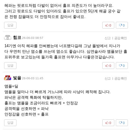
헤파는 핏로드처럼 다발이 없어서 홀프 의존도가 더 높더라구요.
그리고 핏로드도 다발이 있더라도 홀프가 있으면 5단계 해골 궁수 같
은 전령 잡을때도 더 안정적으로 잡아서 좋네요.
답글
0
0
힘코
26-06-03 08:57
신고
|
공감 확인
14기엔 아직 헤파를 안써봤는데 너프됐다길래 그냥 풀방에서 지나가
다 우연히 만난 염소를 쓰는데 염소도 좋습니다. 심연술사라 엠플보단 홀
프위주로 보고있는데 돌가죽 홀프면 아무거나 다좋은것같습니다.
답글
0
0
빛을
26-06-03 11:45
신고
|
공감 확인
앰플=딜
앰플을 얼마나 더 빠르게 거느냐에 따라 사냥이 쾌적해 집니다.
파낙은 공격력 특화에 탁월하지만,
홀프는 앰플을 조금이라도 빠르게 + 안정감
공격력을 선호하면 = 파낙
안정감을 선호하면 = 홀프
답글
0
0