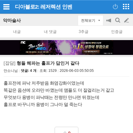
디아블로2: 레저렉션
인벤
악마술사
전체보기
공
검
글
지
색
내글
내 댓글
3추글
인증글
on/off
쓰
기
[잡담]
형들 헤파는 홀프가 답인거 같다
안소니님
댓글: 4 개
조회:
1529
2026-06-03 05:50:05
홀프전에 파낙 저주받음 화염강화이였는데
똑같은 옵션에 오라만 바꼈는데 앰플도 더 잘걸리는거 같고
무엇보다 용병이 파낙때는 전령만 만나면 뒤졌는데
홀프로 바꾸니까 용병이 그나마 덜 죽는다