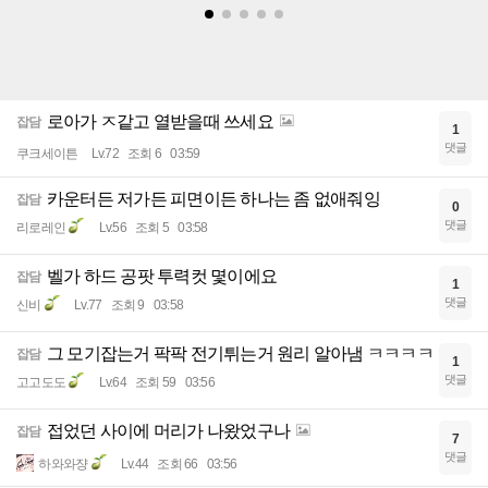
로아가 ㅈ같고 열받을때 쓰세요
잡담
1
댓글
쿠크세이튼
Lv.72
조회 6
03:59
카운터든 저가든 피면이든 하나는 좀 없애줘잉
잡담
0
댓글
리로레인
Lv.56
조회 5
03:58
벨가 하드 공팟 투력컷 몇이에요
잡담
1
댓글
신비
Lv.77
조회 9
03:58
그 모기잡는거 팍팍 전기튀는거 원리 알아냄 ㅋㅋㅋㅋ
잡담
1
댓글
고고도도
Lv.64
조회 59
03:56
접었던 사이에 머리가 나왔었구나
잡담
7
댓글
하와와쟝
Lv.44
조회 66
03:56