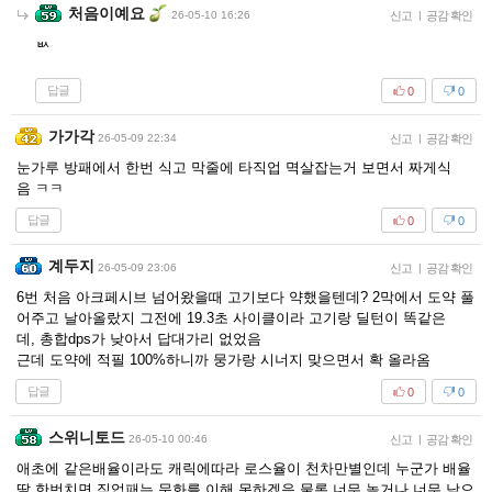
처음이예요
26-05-10 16:26
신고
|
공감 확인
ㅄ
답글
0
0
가가각
26-05-09 22:34
신고
|
공감 확인
눈가루 방패에서 한번 식고 막줄에 타직업 멱살잡는거 보면서 짜게식
음 ㅋㅋ
답글
0
0
계두지
26-05-09 23:06
신고
|
공감 확인
6번 처음 아크페시브 넘어왔을때 고기보다 약했을텐데? 2막에서 도약 풀
어주고 날아올랐지 그전에 19.3초 사이클이라 고기랑 딜턴이 똑같은
데, 총합dps가 낮아서 답대가리 없었음
근데 도약에 적필 100%하니까 뭉가랑 시너지 맞으면서 확 올라옴
답글
0
0
스위니토드
26-05-10 00:46
신고
|
공감 확인
애초에 같은배율이라도 캐릭에따라 로스율이 천차만별인데 누군가 배율
딸 한번치면 직업패는 문화를 이해 못하겠음 물론 너무 높거나 너무 낮으