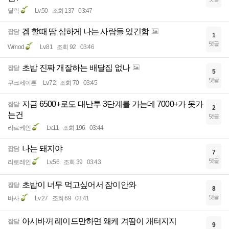
달릭
Lv.50
조회 137
03:47
겜 할때 땀 심하게 나는 사람들 있긴함
잡담
1
댓글
Wmod
Lv.81
조회 92
03:46
초밥 진짜 개잘하는 배달집 없나
잡담
5
댓글
쿠크세이튼
Lv.72
조회 70
03:45
지금 6500+로도 대난투 3단계를 가는데 7000+가 못가
잡담
2
는건
댓글
라르케인
Lv.11
조회 196
03:44
나는 돼지야
잡담
7
댓글
리로레인
Lv.56
조회 39
03:43
초밥이 너무 먹고싶어서 잠이안와
잡담
8
댓글
바사
Lv.27
조회 69
03:41
아시바꺼 레이드만하면 왜케 겨땀이 개터지지
잡담
9