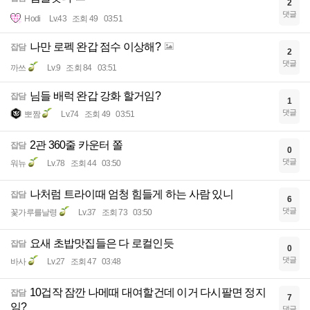
2
댓글
Hodi
Lv.43
조회 49
03:51
나만 로펙 완갑 점수 이상해?
잡담
2
댓글
까쓰
Lv.9
조회 84
03:51
님들 배럭 완갑 강화 할거임?
잡담
1
댓글
뽀짬
Lv.74
조회 49
03:51
2관 360줄 카운터 쫄
잡담
0
댓글
워뉴
Lv.78
조회 44
03:50
나처럼 트라이때 엄청 힘들게 하는 사람 있니
잡담
6
댓글
꽃가루를날령
Lv.37
조회 73
03:50
요새 초밥맛집들은 다 로컬인듯
잡담
0
댓글
바사
Lv.27
조회 47
03:48
10겁작 잠깐 나메때 대여할건데 이거 다시팔면 정지
잡담
7
임?
댓글