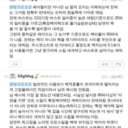
@핑크모코코
페이탈이던 아니던 님 말의 요지는 이해되는데 잔재
는 그거랑 정확히 반대되는 오히려 창술쪽에 가까운 애임.
잔재 버스트는 111(가장 버스트 딜비중이 높은 세팅)기준으로도 20퍼
의 딜비중을 가졋고(확정백어택으로 풀기습받은상태) 당연히 백
을 더 잘 칠수록 딜비중이 내려감.
그런데 종하같은 레이드는 그 눈가루 기준으로도 백비율이 60퍼대
가 나옴. 잔재는 백이 아니라 백을 유기하더라도 사이클 우선으로 굴
리는 캐릭임. 우스갯소리로 반 타대라고 할정도로 백치는데 0.1초이
상 사용할거면 그냥 옆구리에 스킬 세개박고 버스트로 넘어가는 캐릭
임
답글
0
0
Gfgfdsg
26-05-10 04:41
신고
|
공감 확인
@핑크모코코
일반적인 사멸보다 백적중률이 유의미하게 떨어지는
게 고점플레이인 직업이라서 님위 예시랑 안맞음.
님 예시에 가장 잘 맞는건 대붕인파임. 사실상 딜지분 90퍼이상의 '아
덴을 키면' 모든 스킬이 확정백어택인 캐릭이라서 잔재처럼 유사타대
가 아니라 진짜로 아무데서나 패는캐릭이고 잔재는 '확정 백어택 딜비
중이 높아서'가 아니라 '백 잡을 시간에 옆구리에 박는게 더 세서' 옆구
리나 헤드여도 개의치 않고 일단 스킬을 박아대는거임.
당연히 최고점을 노리면 모든스킬을 백에 쉬지않고 박아야 하겟다
만, 보스의 백을 스페로 잡아도 딜로스인 직업이 스페쿨이 짧지도 않