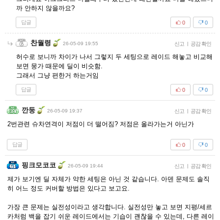
까 안하지 않을까요?
답글
0
0
찬월령
26-05-09 19:55
신고
|
공감 확인
허수로 보니까 차이가 나서 그렇지 두 세팅으로 레이드 해놓고 비교해
보면 뭉가 때문에 딜이 비슷함.
그래서 그냥 편한거 하는거임
답글
0
0
깐둥
26-05-09 19:37
신고
|
공감 확인
2번관련 슈차연격이 저점이 더 떨어짐? 저점은 올라가는거 아닌가
답글
0
0
핑크모코코
26-05-09 19:44
신고
|
공감 확인
제가 보기엔 딜 자체가 약한 세팅은 아닌 것 같습니다. 아덴 문제도 솔직
히 어느 정도 커버할 방법은 있다고 보고요.
가장 큰 문제는 실전성이라고 생각합니다. 실전성만 놓고 보면 지평/세르
카처럼 백을 잡기 쉬운 레이드에서는 기습이 괜찮을 수 있는데, 다른 레이