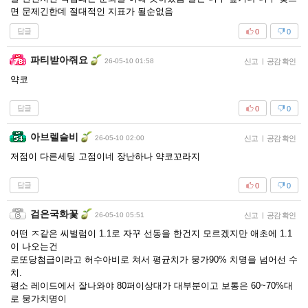
면 문제긴한데 절대적인 지표가 될순없음
답글
0
0
파티받아줘요
26-05-10 01:58
신고
|
공감 확인
약코
답글
0
0
아브렐슬비
26-05-10 02:00
신고
|
공감 확인
저점이 다른세팅 고점이네 장난하나 약코꼬라지
답글
0
0
검은국화꽃
26-05-10 05:51
신고
|
공감 확인
어떤 ㅈ같은 씨벌럼이 1.1로 자꾸 선동을 한건지 모르겠지만 애초에 1.1
이 나오는건
로또당첨급이라고 허수아비로 쳐서 평균치가 뭉가90% 치명을 넘어선 수
치.
평소 레이드에서 잘나와야 80퍼이상대가 대부분이고 보통은 60~70%대
로 뭉가치명이