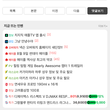
목록
본문
이전
다음
댓글보기
지금 뜨는 인벤
더보기+
[3]
치지직 애플TV 앱 출시
정보
[2]
그냥 안녕수야
클립
[5]
넥슨 오버워치 홈페이지 새단장!!
오버워치
[155]
8월 9일 썬데이 메이플
메이플
[45]
메이플 역사상 최고의 약코
메이플
힐링 탐험 게임 Bearly Awesome 챕터 1 트레일러
PV
카가미하라 하루 성우 정보 및 주요 필모
아스오라
아키츠 아키나 성우 정보 및 주요 필모
아스오라
연세우유 프로틴 190ml x 16개
핫딜
고려홍삼정 100포
핫딜
디제이맥스 리스펙트 V DJMAX RESPECT V
80%
9,950원
12%
특가
그랑블루 판타지 리링크 엔드리스 라그나로크 업그레이드 킷 Granblue Fantasy Relink Endless Ragnarok Upgrade Kit DLC
36,800원
5,000
특가