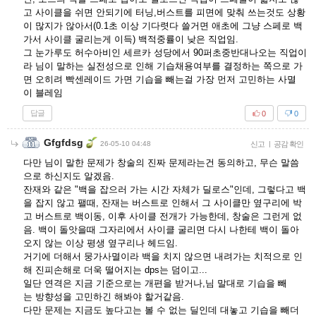
고 사이클을 쉬면 안되기에 터닝,버스트를 피면에 맞춰 쓰는것도 상황
이 많지가 않아서(0.1초 이상 기다렷다 쓸거면 애초에 그냥 스페로 백
가서 사이클 굴리는게 이득) 백적중률이 낮은 직업임.
그 눈가루도 허수아비인 세르카 성당에서 90퍼초중반대나오는 직업이
라 님이 말하는 실전성으로 인해 기습채용여부를 결정하는 쪽으로 가
면 오히려 빡센레이드 가면 기습을 빼는걸 가장 먼저 고민하는 사멸
이 블레임
답글
0
0
Gfgfdsg
26-05-10 04:48
신고
|
공감 확인
다만 님이 말한 문제가 창술의 진짜 문제라는건 동의하고, 무슨 말씀
으로 하신지도 알겠음.
잔재와 같은 "백을 잡으러 가는 시간 자체가 딜로스"인데, 그렇다고 백
을 잡지 않고 팰때, 잔재는 버스트로 인해서 그 사이클만 옆구리에 박
고 버스트로 백이동, 이후 사이클 전개가 가능한데, 창술은 그런게 없
음. 백이 돌앗을때 그자리에서 사이클 굴리면 다시 나한테 백이 돌아
오지 않는 이상 평생 옆구리나 헤드임.
거기에 더해서 뭉가사멸이라 백을 치지 않으면 내려가는 치적으로 인
해 진피손해로 더욱 떨어지는 dps는 덤이고...
일단 연격은 지금 기준으로는 개편을 받거나,님 말대로 기습을 빼
는 방향성을 고민하긴 해봐야 할거같음.
다만 문제는 지금도 높다고는 볼 수 없는 딜인데 대놓고 기습을 빼더