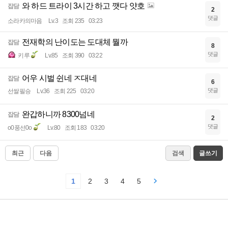
와 하드 트라이 3시간 하고 깻다 얏호
잡담
2
댓글
소라카의마음
Lv.3
조회 235
03:23
전재학의 난이도는 도대체 뭘까
잡담
8
댓글
키루
Lv.85
조회 390
03:22
어우 시벌 쉰네 ㅈ대네
잡담
6
댓글
선쌀필승
Lv.36
조회 225
03:20
완갑하니까 8300넘네
잡담
2
댓글
o0풍선0o
Lv.80
조회 183
03:20
최근
다음
검색
글쓰기
1
2
3
4
5