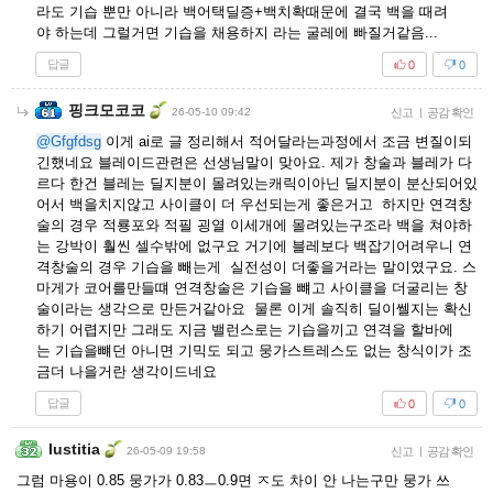
라도 기습 뿐만 아니라 백어택딜증+백치확때문에 결국 백을 때려
야 하는데 그럴거면 기습을 채용하지 라는 굴레에 빠질거같음...
답글
0
0
핑크모코코
26-05-10 09:42
신고
|
공감 확인
@Gfgfdsg
이게 ai로 글 정리해서 적어달라는과정에서 조금 변질이되
긴했네요 블레이드관련은 선생님말이 맞아요. 제가 창술과 블레가 다
르다 한건 블레는 딜지분이 몰려있는캐릭이아닌 딜지분이 분산되어있
어서 백을치지않고 사이클이 더 우선되는게 좋은거고 하지만 연격창
술의 경우 적룡포와 적필 굉열 이세개에 몰려있는구조라 백을 쳐야하
는 강박이 훨씬 셀수밖에 없구요 거기에 블레보다 백잡기어려우니 연
격창술의 경우 기습을 빼는게 실전성이 더좋을거라는 말이였구요. 스
마게가 코어를만들떄 연격창술은 기습을 뺴고 사이클을 더굴리는 창
술이라는 생각으로 만든거같아요 물론 이게 솔직히 딜이쎌지는 확신
하기 어렵지만 그래도 지금 밸런스로는 기습을끼고 연격을 할바에
는 기습을뺴던 아니면 기믹도 되고 뭉가스트레스도 없는 창식이가 조
금더 나을거란 생각이드네요
답글
0
0
Iustitia
26-05-09 19:58
신고
|
공감 확인
그럼 마용이 0.85 뭉가가 0.83ㅡ0.9면 ㅈ도 차이 안 나는구만 뭉가 쓰