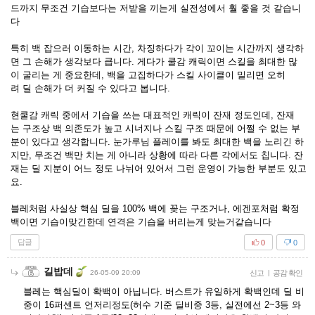
드까지 무조건 기습보다는 저받을 끼는게 실전성에서 훨 좋을 것 같습니
다
특히 백 잡으러 이동하는 시간, 차징하다가 각이 꼬이는 시간까지 생각하
면 그 손해가 생각보다 큽니다. 게다가 쿨감 캐릭이면 스킬을 최대한 많
이 굴리는 게 중요한데, 백을 고집하다가 스킬 사이클이 밀리면 오히
려 딜 손해가 더 커질 수 있다고 봅니다.
현쿨감 캐릭 중에서 기습을 쓰는 대표적인 캐릭이 잔재 정도인데, 잔재
는 구조상 백 의존도가 높고 시너지나 스킬 구조 때문에 어쩔 수 없는 부
분이 있다고 생각합니다. 눈가루님 플레이를 봐도 최대한 백을 노리긴 하
지만, 무조건 백만 치는 게 아니라 상황에 따라 다른 각에서도 칩니다. 잔
재는 딜 지분이 어느 정도 나뉘어 있어서 그런 운영이 가능한 부분도 있고
요.
블레처럼 사실상 핵심 딜을 100% 백에 꽂는 구조거나, 에겐포처럼 확정
백이면 기습이맞긴한데 연격은 기습을 버리는게 맞는거같습니다
답글
0
0
길밥데
26-05-09 20:09
신고
|
공감 확인
블레는 핵심딜이 확백이 아닙니다. 버스트가 유일하게 확백인데 딜 비
중이 16퍼센트 언저리정도(허수 기준 딜비중 3등, 실전에선 2~3등 와