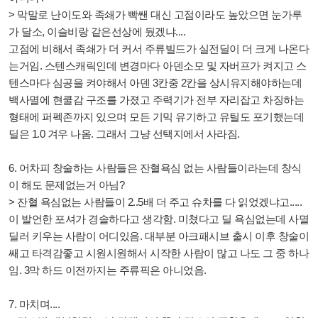
> 막말로 난이도와 족쇄가 빡쌘 대신 고점이라도 높았으면 눈가루
가 달소, 이슬비랑 같은선상에 뒀겠냐....
고점에 비해서 족쇄가 더 커서 주류빌드가 실전딜이 더 크게 나온다
는거임. 스텐스캐릭인데 변경마다 아덴소모 및 자버프가 켜지고 스
텐스마다 심공을 켜야해서 아덴 3칸중 2칸을 상시유지해야하는데
백사멸에 현쿨감 구조를 가졌고 주력기가 전부 자리잡고 차징하는
형태에 퍼펙존까지 있으며 모든 기믹 유기하고 유틸도 포기했는데
딜은 1.0 겨우 나옴. 그래서 그냥 선택지에서 사라짐.
6. 어차피 창술하는 사람들은 잔혈욕심 없는 사람들이라는데 창식
이 해도 문제없는거 아님?
> 잔혈 욕심없는 사람들이 2..5배 더 주고 슈차를 다 읽었겠냐고.....
이 발언한 포셔가 경솔하다고 생각함. 미쳤다고 딜 욕심없는데 사멸
딜러 키우는 사람이 어디있음. 대부분 아크패시브 출시 이후 창술이
쌔고 타격감좋고 시원시원해서 시작한 사람이 많고 나도 그 중 하나
임. 3막 하드 이전까지는 주류픽은 아니었음.
7. 마치며....