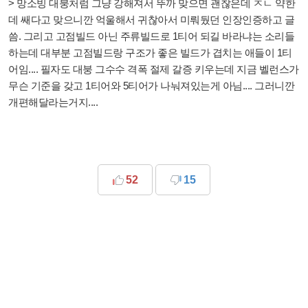
> 망소빙 대붕처럼 그냥 강해져서 뚜까 맞으면 괜찮은데 ㅈㄴ 약한
데 쌔다고 맞으니깐 억울해서 귀찮아서 미뤄뒀던 인장인증하고 글
씀. 그리고 고점빌드 아닌 주류빌드로 1티어 되길 바라냐는 소리들
하는데 대부분 고점빌드랑 구조가 좋은 빌드가 겹치는 애들이 1티
어임.... 필자도 대붕 그수수 격폭 절제 갈증 키우는데 지금 벨런스가
무슨 기준을 갖고 1티어와 5티어가 나눠져있는게 아님.... 그러니깐
개편해달라는거지....
52
15