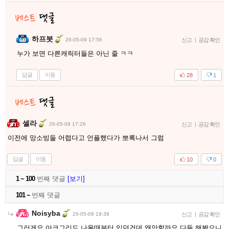
하프붓
26-05-09 17:56
신고
|
공감 확인
누가 보면 다른캐릭터들은 아닌 줄 ㅋㅋ
답글
이동
28
1
셀라
26-05-09 17:26
신고
|
공감 확인
이전에 망소빙들 어렵다고 언플했다가 뽀록나서 그럼
답글
이동
10
0
1 ~ 100
번째 댓글
[보기]
101 ~
번째 댓글
Noisyba
26-05-09 19:39
신고
|
공감 확인
그러게요 아크그리드 나올때부터 있던건데 왜안할까요 다들 해봤으니