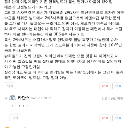
잡히는데 이렇게되면 기존 연격빌드가 훨씬 쌘거나 다름이 없어짐.
애초에 고점빌드가 아니라고.
그리고 슈차연격은 포셔가 개발해준 2싸3사두 특신연격으로 모자란 아덴
수급을 채워준 빌드에서 2싸3사두를 없앰으로써 아덴수급 부족한 문제
를 그대로 다시 들고오는 구조이고 암만 성당, 세르카가 허수급 레이드
라 해도 사라지는 패턴이나 휙하고 갑자기 이동하는 패턴이나 해서 스킬
하나 바로 빗나가는순간 바로 DPS늘어지는 거임.
특신 2싸3사두는 스킬하나 정도 안맞아도 금방 복구가 가능한데 슈차
는 한번 꼬이기 시작하면 그게 스노우볼이 되어서 나중에 창식이 0.85만
큼도 안나올거임.
슈차빌드가 진짜 고점이 되려면 레이드패턴 모든 것들 다 파악하고 내
가 어떤 짤스킬을 써도 절대로 한대도 안빗나가고 뭉가억빠도 잘안터져
야 가능한 고점인거임.
실전성이고 뭐고 다 ㅈ까고 연격빌드 하는 사람 입장에서는 그냥 더 불쾌
해진 또이또이 빌드임. 고점 절대 아님.
답글
0
0
카단스
26-05-10 20:02
신고
|
공감 확인
ㅋㅋㅋㅋㅋ
답글
0
0