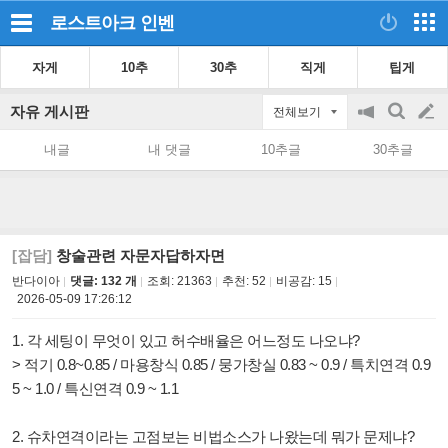
로스트아크
인벤
자게
10추
30추
직게
팁게
자유 게시판
전체보기
공
검
글
지
색
내글
내 댓글
10추글
30추글
on/off
쓰
기
[잡담]
창술관련 자문자답하자면
반다이아
댓글: 132 개
조회:
21363
추천:
52
비공감:
15
2026-05-09 17:26:12
1. 각 세팅이 무엇이 있고 허수배율은 어느정도 나오냐?
> 적기 0.8~0.85 / 마용창식 0.85 / 뭉가창실 0.83 ~ 0.9 / 특치연격 0.9
5 ~ 1.0 / 특신연격 0.9 ~ 1.1
2. 슈차연격이라는 고점보는 비법소스가 나왔는데 뭐가 문제냐?