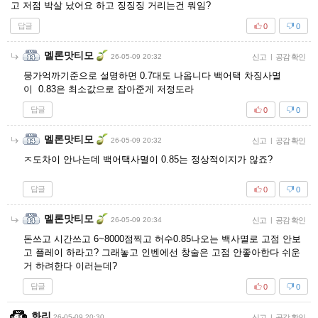
고 저점 박살 났어요 하고 징징징 거리는건 뭐임?
답글
0
0
멜론맛티모
26-05-09 20:32
신고
|
공감 확인
뭉가억까기준으로 설명하면 0.7대도 나옵니다 백어택 차징사멸
이 0.83은 최소값으로 잡아준게 저정도라
답글
0
0
멜론맛티모
26-05-09 20:32
신고
|
공감 확인
ㅈ도차이 안나는데 백어택사멸이 0.85는 정상적이지가 않죠?
답글
0
0
멜론맛티모
26-05-09 20:34
신고
|
공감 확인
돈쓰고 시간쓰고 6~8000점찍고 허수0.85나오는 백사멸로 고점 안보
고 플레이 하라고? 그래놓고 인벤에선 창술은 고점 안좋아한다 쉬운
거 하려한다 이러는데?
답글
0
0
화리
26-05-09 20:30
신고
|
공감 확인