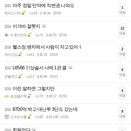
아주 정말 만약에 직변권 나와도
잡담
1
댓글
한국산가재
Lv.19
조회 34
03:55
이거바 잘햇지
잡담
12
댓글
수호의연주
Lv.71
조회 55
03:54
헬스장 밴치에서 사람이 자고있어ㅓ
잡담
2
댓글
케이인님
Lv.43
조회 25
03:54
L6566 기상술사 나메 1관 클
잡담
0
댓글
운빨채고
Lv.21
조회 60
03:53
이런 말하면 그렇지만
잡담
4
댓글
응집물리학
Lv.73
조회 57
03:53
8700억 박고 대난투 3단도 갔는데
잡담
9
댓글
오르트구름
Lv.93
조회 109
03:52
힘들엇다
잡담