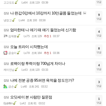
댓글
고고도도
Lv.64
조회 119
03:39
나 완갑 0강에서 10강까지 10만골쯤 들었는데
잡담
9
댓글
냉장고
Lv.44
조회 193
03:38
엄마한테 나 애기 때 얘기 들었는데 신기함
잡담
4
댓글
김워붕
Lv.75
조회 129
추천 1
03:37
오늘 트라이 시작했는데
잡담
8
댓글
공숭이
Lv.78
조회 164
추천 1
03:36
로팩이랑 투력이랑 700넘게 차이나
잡담
4
댓글
케이인님
Lv.43
조회 120
03:33
나메 전분 공증 95퍼면 욕먹을 정도인가?
잡담
3
댓글
금손
Lv.40
조회 241
03:32
오딧세이 본 사람만 질문점
잡담
1
댓글
Ejqhfltm
Lv.42
조회 81
03:32