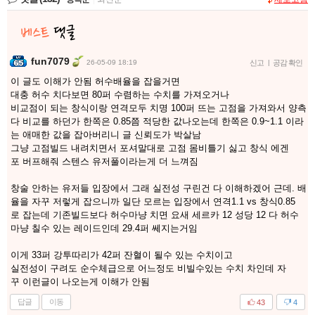
fun7079
26-05-09 18:19
신고
|
공감 확인
이 글도 이해가 안됨 허수배율을 잡을거면
대충 허수 치다보면 80퍼 수렴하는 수치를 가져오거나
비교점이 되는 창식이랑 연격모두 치명 100퍼 뜨는 고점을 가져와서 양측
다 비교를 하던가 한쪽은 0.85쯤 적당한 값나오는데 한쪽은 0.9~1.1 이라
는 애매한 값을 잡아버리니 글 신뢰도가 박살남
그냥 고점빌드 내려치면서 포셔말대로 고점 몸비틀기 싫고 창식 에겐
포 버프해줘 스텐스 유저풀이라는게 더 느껴짐
창술 안하는 유저들 입장에서 그래 실전성 구린건 다 이해하겠어 근데. 배
율을 자꾸 저렇게 잡으니까 일단 모르는 입장에서 연격1.1 vs 창식0.85
로 잡는데 기존빌드보다 허수마냥 치면 요새 세르카 12 성당 12 다 허수
마냥 칠수 있는 레이드인데 29.4퍼 쎄지는거임
이게 33퍼 강투따리가 42퍼 잔혈이 될수 있는 수치이고
실전성이 구려도 순수체급으로 어느정도 비빌수있는 수치 차인데 자
꾸 이런글이 나오는게 이해가 안됨
답글
이동
43
4