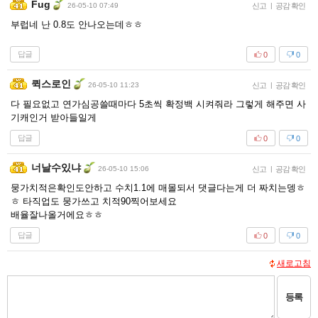
Fug
26-05-10 07:49
신고
|
공감 확인
부럽네 난 0.8도 안나오는데ㅎㅎ
답글
0
0
퀵스로인
26-05-10 11:23
신고
|
공감 확인
다 필요없고 연가심공쓸때마다 5초씩 확정백 시켜줘라 그렇게 해주면 사
기캐인거 받아들일게
답글
0
0
너날수있냐
26-05-10 15:06
신고
|
공감 확인
뭉가치적은확인도안하고 수치1.1에 매몰되서 댓글다는게 더 짜치는뎅ㅎ
ㅎ 타직업도 뭉가쓰고 치적90찍어보세요
배율잘나올거에요ㅎㅎ
답글
0
0
새로고침
등록