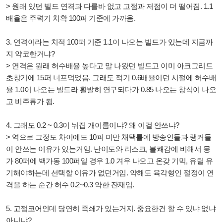
> 원래 있던 빌드 연격과 다를바 없고 고점과 저점이 더 떨어짐. 1.1
배율은 주력기 치확 100퍼 기준에 가까움.
3. 연격이라는 치적 100퍼 기준 1.1이 나오는 빌드가 있는데 지금까
지 약코한거냐?
> 연격은 원래 허수배율 높다고 말 나왔던 빌드고 이미 아크그리드
초창기에 15퍼 너프먹었음. 그래도 적기 0.6배율이던 시절에 허수배
율 1.0이 나오는 빌드라 활발히 연구되다가 0.85 나오는 창식이 나오
고 비주류가 됨.
4. 그래도 0.2 ~ 0.3이 뉘집 개이름이냐? 왜 이걸 안쓰냐?
> 역으로 그정도 차이에도 10퍼 미만 채택률에 방송인들과 랭커들
이 안쓰는 이유가 있는거임. 난이도와 리스크, 볼쾌감에 비해서 뭉
가 80퍼에 백가동 100퍼일 경우 1.0 겨우 나오고 온갖 기믹, 유틸 유
기해야하는데 선택할 이유가 없던거임. 약해도 육각형인 절정이 연
격을 하는 순간 허수 0.2~0.3 약한 잔재임.
5. 고점코어인데 당연히 족쇄가 있는거지. 중요한건 할 수 있냐 없냐
아니냐?