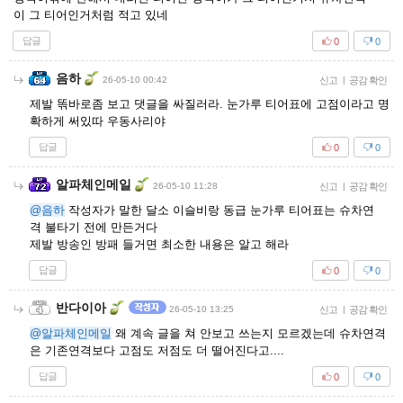
이 그 티어인거처럼 적고 있네
답글
0
0
음하
26-05-10 00:42
신고
|
공감 확인
제발 똒바로좀 보고 댓글을 싸질러라. 눈가루 티어표에 고점이라고 명
확하게 써있따 우동사리야
답글
0
0
알파체인메일
26-05-10 11:28
신고
|
공감 확인
@음하
작성자가 말한 달소 이슬비랑 동급 눈가루 티어표는 슈차연
격 불타기 전에 만든거다
제발 방송인 방패 들거면 최소한 내용은 알고 해라
답글
0
0
반다이아
26-05-10 13:25
신고
|
공감 확인
@알파체인메일
왜 계속 글을 쳐 안보고 쓰는지 모르겠는데 슈차연격
은 기존연격보다 고점도 저점도 더 떨어진다고....
답글
0
0