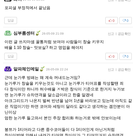
포피셜 부정적에서 끝났음
답글
0
0
심부름센터
26-05-09 21:09
신고
|
공감 확인
이런 글 쓰지마셈 꿀통처럼 보여야 사람들이 창술 키우지
배율 1.10 창술~ 맛보실? 하고 영업을 해야지
답글
0
0
알파체인메일
26-05-09 22:24
신고
|
공감 확인
근데 눈가루 방패는 왜 계속 꺼내드는거임?
눈가루가 창술을 키우는것도 아니고 눈가루가 티어표를 작성할땐 죄
다 창식이만 하니까 허수배율 ㅈ박은 창식이 기준으로 한거지 누가보
면 눈가루가 슈차연격을 달소급이라고 한줄 알겠네
아크그리드가 나온지 벌써 반년을 넘어 1년을 바라보고 있는데 아직도 같
은 직업이기만 하면 코어와 세팅이 달라도 같다고 생각하는 겜안분이 아
닌이상
엄한 눈가루 들고와서 본인 주장 합리화 하는거로 밖에 안보이는데
붕쯔가 1티어라고 다른 중수코어들이 다 1티어인게 아닌거처럼
창식이밖에 안해서 내려간 티어면 창식이가 그 티어인거지 슈차연격