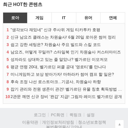
최근 HOT한 콘텐츠
로아
게임
IT
유머
연예
1
"생각보다 재밌네" 신규 주사위 게임 티카투카 호평
2
신규 남요즈 클래스는 차원술사! 6월 20일 로아온 썸머 정리
3
쉽고 강한 세팅은? 차원술사 주요 빌드와 스킬 코드
4
남요즈, 어떻게 꾸밀까? 스타일북 인기 차원술사 커스터마이즈
5
성자라도 상대하고 있는 줄 알았나? 벨가르딘 이모저모
6
평균 연령 20대, 벨가르딘 퍼클 공대 '영로티'를 만나다
7
미니게임하고 보상 받아가자! 마하라카 썸머 캠프 할 일은?
8
후속 조정 나선 로스트아크...기공사, 차원술사 하향
9
잡기 관리와 전원 생존이 관건! 벨가르딘 유물 칭호 획득방법 정리
10
2관문 깨면 신규 장비 ‘완갑’ 지급! 그림자 레이드 벨가르딘 공개
로그인
PC화면
퀵링크
설정
청소년보호정책
이용약관
개인정보처리방침
▲
불법촬영물신고안내