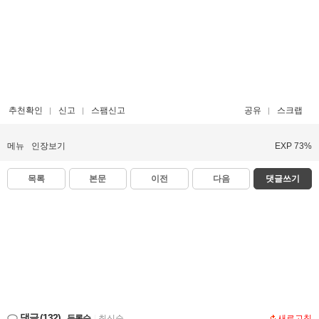
추천확인
신고
스팸신고
공유
스크랩
메뉴
인장보기
EXP 73%
목록
본문
이전
다음
댓글쓰기
댓글
(132)
등록순
|
최신순
새로고침