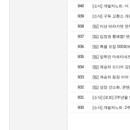
940
[소식]
개발자노트: 더
939
[소식]
구독 교환소 개편
938
[팁]
미션 따라가면 전투력
937
[팁]
입장권 통폐합! 
936
[팁]
특별 모집 500회에
935
[팁]
앙투안 마르티네즈,
934
[팁]
계승자 드디어 강림
933
[팁]
계승자 등장 이어 6월
932
[팁]
성장 간소화, 콘텐츠 압
931
[소식]
[포토] 2주년을 맞아
930
[소식]
개발자노트: 2주년