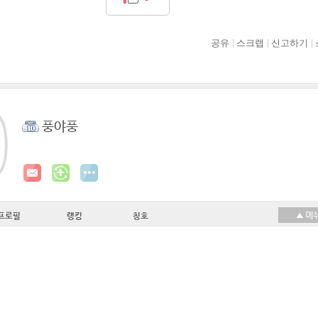
공유
스크랩
신고하기
풍야풍
프로필
랭킹
칭호