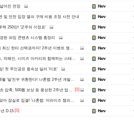
 넓어진 전장
Harv
 및 던전 입장 열쇠 구매 비용 조정 사전 안내
Harv
 250만! '군주의 이정표'
Harv
변경된 파밍 콘텐츠 시스템 총정리
Harv
 최신 헌터 선택권까지! 2주년 이벤트 챙기자
Harv
 차해인, 시미즈 아카리와 함께하는 스태커!
Harv
! 첫 주인공은 풍속성 딜러 '미로'
Harv
 '딜'진우 귀환한다! 나혼렙 2주년 개발자 라이브
Harv
[1]
축, 500뽑 보상 등 풍성한 2주년 업데이트 예고
Harv
 잠실로 집결! '나혼렙: 어라이즈 챔피언십 2026' 현장
Harv
[1]
 D-15
Harv