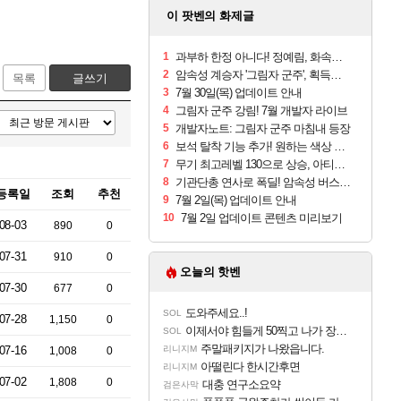
이 팟벤의 화제글
1
과부하 한정 아니다! 정예림, 화속성 서포터 세대 교체
2
암속성 계승자 '그림자 군주', 획득부터 활용까지
목록
글쓰기
3
7월 30일(목) 업데이트 안내
4
그림자 군주 강림! 7월 개발자 라이브
5
개발자노트: 그림자 군주 마침내 등장
6
보석 탈착 기능 추가! 원하는 색상 골라 지정 합성도 가능
7
무기 최고레벨 130으로 상승, 아티팩트 세팅은 '변화없음'
8
기관단총 연사로 폭딜! 암속성 버스터 '아그네스 리베라'
등록일
조회
추천
9
7월 2일(목) 업데이트 안내
10
7월 2일 업데이트 콘텐츠 미리보기
08-03
890
0
07-31
910
0
오늘의 핫벤
07-30
677
0
도와주세요..!
SOL
07-28
1,150
0
이제서야 힘들게 50찍고 나가 장궁 받았는데...
SOL
주말패키지가 나왔읍니다.
07-16
리니지M
1,008
0
아떨린다 한시간후면
리니지M
07-02
1,808
0
대충 연구소요약
검은사막