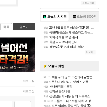
새로고침
오늘의 치지직
오늘의 SOOP
목록
글쓰기
26년 7월 팔로우 상승량 TOP 30 - 월간 치지직
잡담
풍월량) 물소는 왜 물소라고 하는거야? 아! 그만 ㅋㅋ
클립
치지직 애플TV 앱 출시
정보
룩삼 니니 초대석 안내
정보
봉누도2 두 번째 티저 - 일상
클립
더보기+
오늘의 팟벤
'하늘 위의 공포' 도전과제 달성법
비스트
새로고침
무한대 아난타가 넷이즈 어플 달력에 일정 등록
섭컬겜
선녀바위해수욕장
여행
새로고침
설악산 울산바위
여행
선생님들 차 시동 끌 때 꾸르륵소리나는데
차벤
프롤로그 테스트를 마치고.. (feat. 리아)
리밋제로
모든 엘리트 골렘 위치 공략 (30개) - 방랑 결투가
비스트