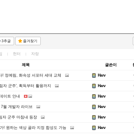
3추글
즐겨찾기
팁
헌터
자랑
제목
글쓴이
! 정예림, 화속성 서포터 세대 교체
Harv
림자 군주', 획득부터 활용까지
Harv
 업데이트 안내
Harv
 7월 개발자 라이브
Harv
림자 군주 마침내 등장
Harv
가! 원하는 색상 골라 지정 합성도 가능
Harv