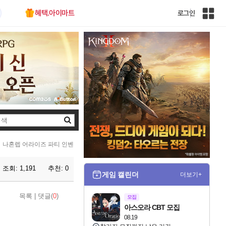
혜택.아이마트
로그인
인
벤
전
체
사
이
트
맵
검
색
나혼렙 어라이즈 파티 인벤
조회:
1,191
추천:
0
게임 캘린더
더보기+
목록
|
댓글(
0
)
모집
아스오라 CBT 모집
08.19