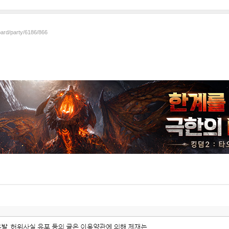
oard/party/6186/866