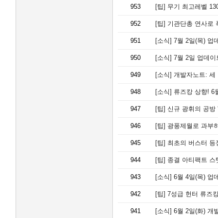
953
[팁]
무기 최고레벨 13
952
[팁]
기관단총 연사로 폭
951
[소식]
7월 2일(목) 
950
[소식]
7월 2일 업데
949
[소식]
개발자노트: 세
948
[소식]
류즈캉 상향! 6월
947
[팁]
신규 광휘의 공방 '태
946
[팁]
광풍제월로 과부하,
945
[팁]
최초의 버스터 등장
944
[팁]
종결 아티팩트 스탯
943
[소식]
6월 4일(목) 
942
[팁]
7성급 헌터 류즈캉
941
[소식]
6월 2일(화) 