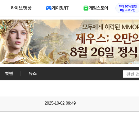
최대 90% 할인
라이브/영상
게이밍/IT
게임스토어
8월 프로모션
핫벤
뉴스
2025-10-02 09:49