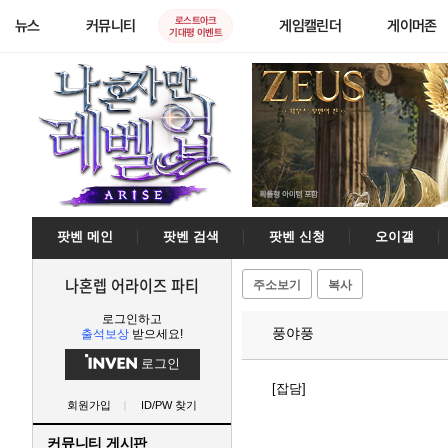
로스트아크
뉴스
커뮤니티
게임캘린더
게이머존
기대평 이벤트
팟벤 메인
팟벤 검색
팟벤 신청
오이갤
나혼렙 어라이즈 파티
주소보기
복사
로그인하고
풍야풍
출석보상
받으세요!
로그인
[잡담]
회원가입
ID/PW 찾기
커뮤니티 게시판