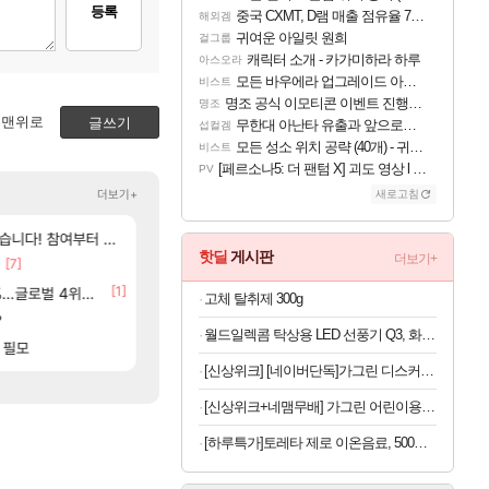
등록
중국 CXMT, D램 매출 점유율 7%…글로벌 4위로 부상
해외겜
귀여운 아일릿 원희
걸그룹
캐릭터 소개 - 카가미하라 하루
아스오라
모든 바우에라 업그레이드 아이템 획득 위치 공략 (89개)
비스트
명조 공식 이모티콘 이벤트 진행해봤습니다! 참여부터 추첨까지????
명조
맨위로
글쓰기
무한대 아난타 유출과 앞으로의 예상 (루머)
섭컬겜
모든 성소 위치 공략 (40개) - 귀환한 영혼 도전과제
비스트
[페르소나5: 더 팬텀 X] 괴도 영상 l 타카마키 안·댄싱 스타
PV
더보기+
새로고침
[9]
[48]
여부터 추첨까지????
라고 ????
ㅇㅂ)진짜 개웃기네 ㅋㅋ
아스오라 성우 정보 및 출연작 모음
아스오라
메이플
핫딜
게시판
더보기+
[7]
[120]
모든 성소 위치 공략 (40개) - 귀환한 영혼
씨발 컬프프 클릭 미스낫네
비스트
메이플
[6]
[1]
[135]
글로벌 4위로 부상
파리바게트 본사에서 연락왔음
아키츠 아키나 성우 정보 및 주요 필모
아스오라
메이플
고체 탈취제 300g
[84]
[183
?
☆무료☆ 템세팅 사이트 개발자입니다
프롤로그 테스트를 마치고.. (feat. 리아)
리밋제로
메이플
월드일렉콤 탁상용 LED 선풍기 Q3, 화이트, 1개
[243]
[1]
종용 추정사건
 필모
[여행_국내] 남해 독일마을
드디어 밝혀진 호날두 노쇼사건의 진실 ㅁㅊ
여행
로아
[신상위크] [네이버단독]가그린 디스커버리세트 100ml 5종 + 1종 추가 증정 구강청결제 휴대용가글
[신상위크+네맴무배] 가그린 어린이용 380ml 사과 4개 구강청결제 어린이 가글 무알콜
[하루특가]토레타 제로 이온음료, 500ml, 24개