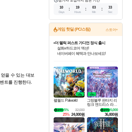
참가자 모집까지 남은 기간
10
19
03
32
Days
Hours
Min
Sec
게임 핫딜 (PC/스팀)
스토어+
더 렐릭 퍼스트 가디언 정식 출시
설화x하드코어 액션!
네이버페이 혜택과 만나보세요!
인벤게임즈 8월 특별 할인!
드래곤소드: 어웨이크닝 입점!
문명 7 특별 할인!
마블 투혼 파이팅 소울즈 정식출시!
귀무자: 검의 길 예약 판매 중!
비스트 오브 리인카네이션 정식 출시!
커세어 코브 출시 기념 할인!
베데스다 40주년 기념 할인 중!
캡콤 프렌차이즈 할인 진행 중!
캡콤 일부 상품 상시 할인
스타워즈 은하계 레이서
로블록스 기프트 카드 공식 입점
인기 퍼블리셔 모음!
스팀으로 만나는 드래곤소드!
조선&고려 DLC 출시 예정
마블 히어로 총 출동&화려한 격투!
10% 할인과
게임프릭 신작 IP
해적'섬'을 발전시키자!
베데스다의 명작들을
몬헌, 바하 등 인기 IP를
몬헌 와일즈 & 드래곤즈 도그마2
인벤게임즈에서 10% 추가 적립
Robux를 가장 안전하고
최대 90% 할인가를 만나보세요!
네이버혜택과 함께 만나보세요!
50%할인&추가 적립까지!
네이버 포인트 혜택까지!
이니&베니 혜택까지!
네이버 혜택가와 함께 예약하세요!
할인&네이버혜택으로 만나보세요!
40주년 프로모션으로 만나보세요!
할인가에 만나보세요!
일부 에디션 상시 할인!
혜택으로 예약 판매 중
편안하게 충전하세요
 얻을 수 있는 대보
이벤트를 진행한다.
팰월드 Palworld
그랑블루 판타지 리
링크 엔드리스 라그
나로크 업그레이드
5%
32,000
5,000
킷 Granblue Fantasy
25%
24,000원
36,800원
Relink Endless Ragn
arok Upgrade Kit DL
C