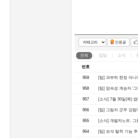
인증글
전체
잡담
소식
번호
959
[팁]
과부하 한정 아니다
958
[팁]
암속성 계승자 '그
957
[소식]
7월 30일(목)
956
[팁]
그림자 군주 강림!
955
[소식]
개발자노트: 그
954
[팁]
보석 탈착 기능 추