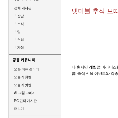
전체 게시판
넷마블 추석 보
└
잡담
└
소식
└
팁
└
헌터
└
자랑
공통 커뮤니티
나 혼자만 레벨업:어라이즈는
오픈 이슈 갤러리
름! 출석 선물 이벤트와 각
오늘의 핫벤
오늘의 팟벤
AI 그림 그리기
PC 견적 게시판
더보기