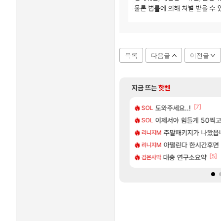
목록
다음글
이전글
지금 뜨는
핫벤
[48]
[7]
개웃기네 ㅋㅋ
우 정보 및 출연작 모음
도와주세요..!
8월 28일 넷플릭스에서
GTA6
SOL
[120]
치 공략 (40개) - 귀환한 영혼 도전과제
 클릭 미스낫네
이제서야 힘들게 50찍고 
모든 바우에라 업그레이드 
비스트
SOL
[135]
본사에서 연락왔음
나 성우 정보 및 주요 필모
카가미하라 하루 성우 
주말패키지가 나왔읍
아스오라
리니지M
[183]
세팅 사이트 개발자입니다
트를 마치고.. (feat. 리아)
모든 엘리트 골렘 위치 공
아떨린다 한시간후면
비스트
리니지M
[1]
[57]
[5]
남해 독일마을
 호날두 노쇼사건의 진실 ㅁㅊㄷㄷㄷㄷ
모든 요리/작물 책 획득 위치
대충 연구소요약
비스트
검은사막