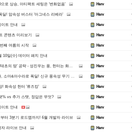
0으로 상승, 아티팩트 세팅은 '변화없음'
Harv
딜! 암속성 버스터 '아그네스 리베라'
Harv
업데이트 안내
Harv
이트 콘텐츠 미리보기
Harv
 번째 여름의 시작
Harv
 10일(수) 데이터 패치 안내
Harv
초의 땅' 공략 - 성진우는 풍, 헌터는 화+암
Harv
 소마&아수라로 폭딜! 신규 풍속성 무기 2종
Harv
! 화속성 헌터 '류즈캉'
Harv
% vs 추가 스탯, 정답은 무엇?
Harv
업데이트 안내
Harv
부터 3분기 로드맵까지! 6월 개발자 라이브
Harv
개발자 라이브 안내
Harv