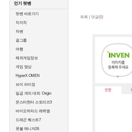
인기 팟벤
팟벤 바로가기
목록
|
댓글(
0
)
치지직
차벤
걸그룹
여행
해외게임정보
게임 영상
HyperX OMEN
브이 라이징
인장
일곱 개의 대죄: Origin
몬스터헌터 스토리즈3
바이오하자드 레퀴엠
드래곤 퀘스트7
풋볼 매니저26