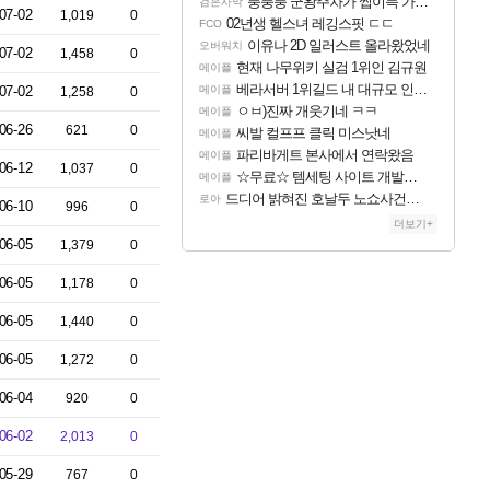
풍풍풍 군왕주차가 씹이득 가성비라고 ????
검은사막
07-02
1,019
0
02년생 헬스녀 레깅스핏 ㄷㄷ
FCO
이유나 2D 일러스트 올라왔었네
오버워치
07-02
1,458
0
현재 나무위키 실검 1위인 김규원
메이플
베라서버 1위길드 내 대규모 인원이탈종용 추정사건
07-02
메이플
1,258
0
ㅇㅂ)진짜 개웃기네 ㅋㅋ
메이플
06-26
621
0
씨발 컬프프 클릭 미스낫네
메이플
파리바게트 본사에서 연락왔음
메이플
06-12
1,037
0
☆무료☆ 템세팅 사이트 개발자입니다
메이플
드디어 밝혀진 호날두 노쇼사건의 진실 ㅁㅊㄷㄷㄷㄷ
로아
06-10
996
0
더보기+
06-05
1,379
0
06-05
1,178
0
06-05
1,440
0
06-05
1,272
0
06-04
920
0
06-02
2,013
0
05-29
767
0