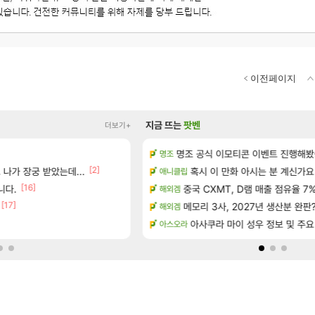
이전페이지
지금 뜨는
팟벤
더보기+
 예고편 공개 예정
명조 공식 이모티콘 이벤트 진행해봤습니다! 참
풍풍풍 군왕주차가 씹이득 가성비
명조
검은사막
[2]
[19]
나가 장궁 받았는데...
아이템 획득 위치 공략 (89개)
02년생 헬스녀 레깅스핏 ㄷㄷ
혹시 이 만화 아시는 분 계신가요
애니클립
FCO
[16]
정보 및 주요 필모
니다.
중국 CXMT, D램 매출 점유율 7%…
이유나 2D 일러스트 올라왔었네
해외겜
오버워치
[17]
략 (30개) - 방랑 결투가
메모리 3사, 2027년 생산분 완판
현재 나무위키 실검 1위인 김규원
해외겜
메이플
 공략 (36개) - 미식가 도전과제
베라서버 1위길드 내 대규모 인원이탈
아사쿠라 마이 성우 정보 및 주요
아스오라
메이플