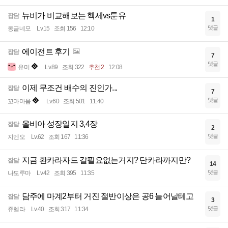
뉴비가 비교해보는 헥세vs툰유
잡담
1
댓글
동글네모
Lv.15
조회 156
12:10
에이전트 후기
잡담
7
댓글
유미
Lv.89
조회 322
추천 2
12:08
이제 무조건 배수의 진인가...
잡담
7
댓글
꼬마마음
Lv.60
조회 501
11:40
올비아 성장일지 3,4장
잡담
2
댓글
지엔오
Lv.62
조회 167
11:36
지금 환카라자드 갈필요없는거지? 단카라까지만?
잡담
14
댓글
나도루마
Lv.42
조회 395
11:35
담주에 마계2부터 거진 절반이상은 공6 늘어날테고
잡담
3
댓글
쥬렐라
Lv.40
조회 317
11:34