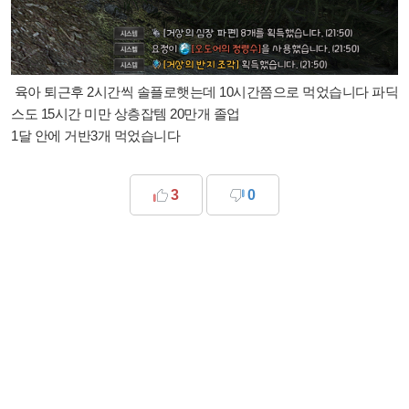
육아 퇴근후 2시간씩 솔플로햇는데 10시간쯤으로 먹었습니다 파딕
스도 15시간 미만 상층잡템 20만개 졸업
1달 안에 거반3개 먹었습니다
3
0