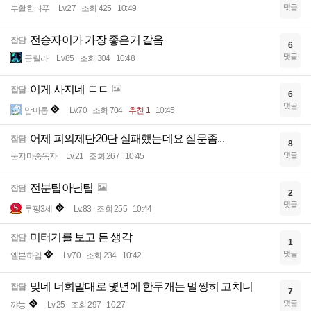
댓글
부활한타푸
Lv.27
조회 425
10:49
전승자이가 가장 좋은거 같음
잡담
6
댓글
곰릴라
Lv.85
조회 304
10:48
이게 사지네 ㄷㄷ
잡담
6
댓글
맘마통
Lv.70
조회 704
추천 1
10:45
어제 피의제단20단 실패했는데요 질문좀...
잡담
8
댓글
묻지마중독자
Lv.21
조회 267
10:45
전분팁아닌팁
잡담
2
댓글
루팡3세
Lv.83
조회 255
10:44
미터기를 보고 든 생각
잡담
1
댓글
엘븐하임
Lv.70
조회 234
10:42
맞네 너희말대로 몇년에 한두개는 멀쩡히 고치니
잡담
7
댓글
꺄능
Lv.25
조회 297
10:27