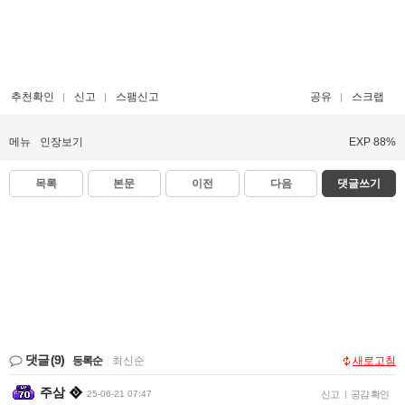
추천확인
신고
스팸신고
공유
스크랩
메뉴
인장보기
EXP 88%
목록
본문
이전
다음
댓글쓰기
댓글
(9)
등록순
|
최신순
새로고침
주삼
25-06-21 07:47
신고
|
공감 확인