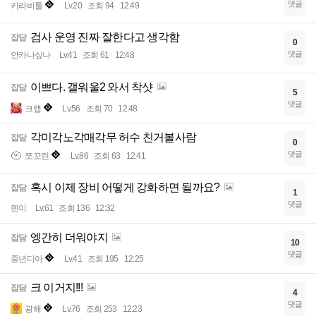
댓글
키라비틀
Lv.20
조회 94
12:49
검사 운영 진짜 잘한다고 생각함
잡담
0
댓글
안카나싶나
Lv.41
조회 61
12:48
이쁘다. 갤워울2 와서 착샷
잡담
5
댓글
크랩
Lv.56
조회 70
12:48
각미각노각매각무 허수 친거볼사람
잡담
0
댓글
쪼꼬린
Lv.86
조회 63
12:41
혹시 이제 장비 어떻게 강화하면 될까요?
잡담
1
댓글
렌이
Lv.61
조회 136
12:32
엥간히 더워야지
잡담
10
댓글
중년디아
Lv.41
조회 195
12:25
크 이거지!!!
잡담
4
댓글
광해
Lv.76
조회 253
12:23