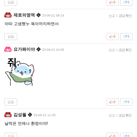
답글
0
0
제로의영역
25-06-21 08:14
신고
|
공감 확인
아따 고생했누 육아까지하면서
답글
0
0
요가퐈이야
25-06-21 10:06
신고
|
공감 확인
답글
0
0
김성월
25-06-21 11:35
신고
|
공감 확인
날먹은 언제나 환영이야!
답글
0
0