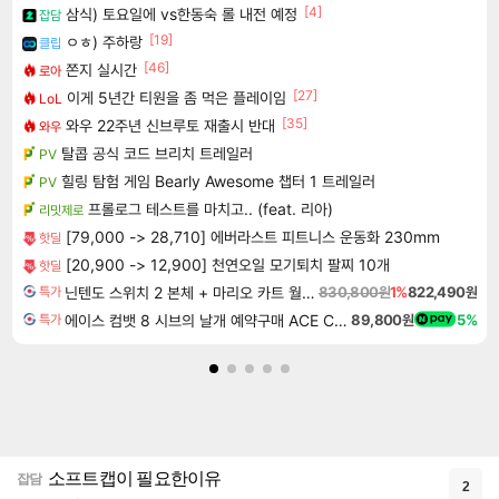
[4]
삼식) 토요일에 vs한동숙 롤 내전 예정
잡담
[19]
ㅇㅎ) 주하랑
클립
[46]
쫀지 실시간
로아
[27]
이게 5년간 티원을 좀 먹은 플레이임
LoL
[35]
와우 22주년 신브루토 재출시 반대
와우
탈콥 공식 코드 브리치 트레일러
PV
힐링 탐험 게임 Bearly Awesome 챕터 1 트레일러
PV
프롤로그 테스트를 마치고.. (feat. 리아)
리밋제로
[79,000 -> 28,710] 에버라스트 피트니스 운동화 230mm
핫딜
[20,900 -> 12,900] 천연오일 모기퇴치 팔찌 10개
핫딜
닌텐도 스위치 2 본체 + 마리오 카트 월드 + 슈퍼 마리오 파티 잼버리 닌텐도 스위치 2 에디션 + 잼버리 TV 번들
830,800원
1%
822,490원
특가
에이스 컴뱃 8 시브의 날개 예약구매 ACE COMBAT 8 WINGS OF THEVE
89,800원
5%
특가
소프트캡이 필요한이유
잡담
2