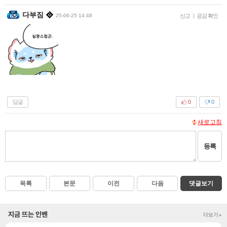
다부짐
25-06-25 14:48
신고
|
공감 확인
답글
0
0
새로고침
등록
목록
본문
이전
다음
댓글보기
지금 뜨는 인벤
더보기+