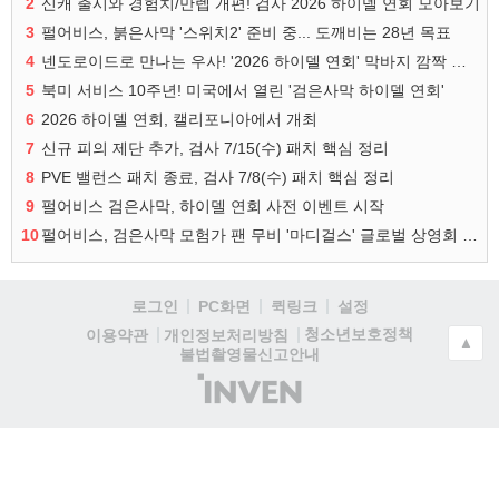
2
신캐 출시와 경험치/만렙 개편! 검사 2026 하이델 연회 모아보기
3
펄어비스, 붉은사막 '스위치2' 준비 중... 도깨비는 28년 목표
4
넨도로이드로 만나는 우사! '2026 하이델 연회' 막바지 깜짝 공개
5
북미 서비스 10주년! 미국에서 열린 '검은사막 하이델 연회'
6
2026 하이델 연회, 캘리포니아에서 개최
7
신규 피의 제단 추가, 검사 7/15(수) 패치 핵심 정리
8
PVE 밸런스 패치 종료, 검사 7/8(수) 패치 핵심 정리
9
펄어비스 검은사막, 하이델 연회 사전 이벤트 시작
10
펄어비스, 검은사막 모험가 팬 무비 '마디걸스' 글로벌 상영회 개최
로그인
PC화면
퀵링크
설정
청소년보호정책
이용약관
개인정보처리방침
▲
불법촬영물신고안내
(주)
인
벤