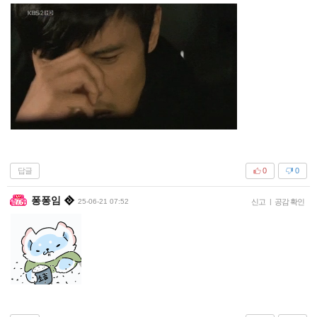
답글
0
0
퐁퐁임
25-06-21 07:52
신고
|
공감 확인