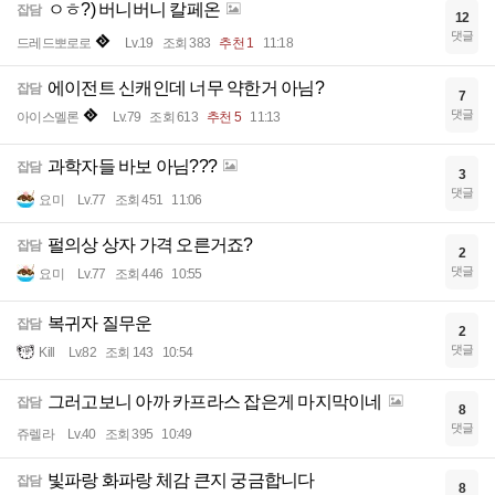
ㅇㅎ?) 버니버니 칼페온
잡담
12
댓글
드레드뽀로로
Lv.19
조회 383
추천 1
11:18
에이전트 신캐인데 너무 약한거 아님?
잡담
7
댓글
아이스멜론
Lv.79
조회 613
추천 5
11:13
과학자들 바보 아님???
잡담
3
댓글
요미
Lv.77
조회 451
11:06
펄의상 상자 가격 오른거죠?
잡담
2
댓글
요미
Lv.77
조회 446
10:55
복귀자 질무운
잡담
2
댓글
Kill
Lv.82
조회 143
10:54
그러고보니 아까 카프라스 잡은게 마지막이네
잡담
8
댓글
쥬렐라
Lv.40
조회 395
10:49
빛파랑 화파랑 체감 큰지 궁금합니다
잡담
8