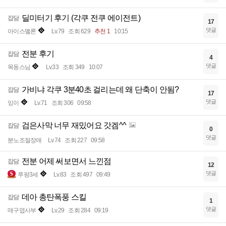
딜미터기 후기 (각쿠 전쿠 에이전트)
잡담
17
댓글
아이스멜론
Lv.79
조회 629
추천 1
10:15
전분 후기
잡담
4
댓글
목동스님
Lv.33
조회 349
10:07
가비냐 각쿠 3분40초 걸리는데 왜 단축이 안됨?
잡담
17
댓글
잉이
Lv.71
조회 306
09:58
검은사막 너무 재밌어요 갓겜^^
잡담
0
댓글
분노조절장애
Lv.74
조회 227
09:58
전분 어제 써보면서 느낀점
잡담
12
댓글
루팡3세
Lv.83
조회 497
09:49
데아 총탄폭풍 스킬
잡담
1
댓글
매구엽사부
Lv.29
조회 284
09:19