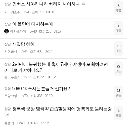
인버스 사야하나 레버리지 사야하나
잡담
5
댓글
커미맛소주
Lv.4
조회 357
09:18
아 올만에 다시하는데
잡담
1
댓글
아카츠카미
Lv.40
조회 255
09:17
재밌당 헤헤
잡담
15
댓글
기창술사
Lv.44
조회 408
09:14
2년만에 복귀했는데 혹시 7세대 야생마 포획하려면
잡담
22
어디로 가야하나요?
댓글
본즈푸홀스
Lv.12
조회 320
09:12
5080 4k 쓰시는분들 게신가요?
잡담
13
댓글
쿠앙크앙
Lv.70
조회 333
09:10
청록색 군왕 염색약 줍줍할생각에 행복회로 돌리는중
잡담
4
댓글
쥬렐라
Lv.40
조회 432
09:06