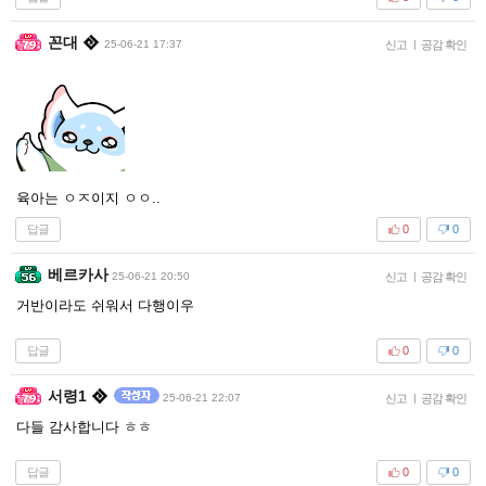
꼰대
25-06-21 17:37
신고
|
공감 확인
육아는 ㅇㅈ이지 ㅇㅇ..
답글
0
0
베르카사
25-06-21 20:50
신고
|
공감 확인
거반이라도 쉬워서 다행이우
답글
0
0
서령1
25-06-21 22:07
신고
|
공감 확인
다들 감사합니다 ㅎㅎ
답글
0
0