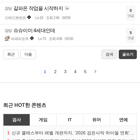
갈파온 작업을 시작하지
잡담
0
댓글
드레드뽀로로
Lv.19
조회 246
08:59
슈슈이미 4세대인데
잡담
5
댓글
파페피포푸
Lv.73
조회 406
08:50
최근
다음
검색
글쓰기
1
2
3
4
5
최근 HOT한 콘텐츠
검사
게임
IT
유머
연예
1
신규 클래스부터 레벨 개편까지, '2026 검은사막 하이델 연회' 총정리