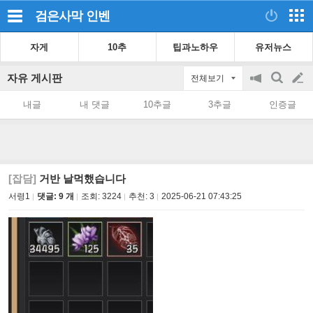
검은사막
인벤
자게
10추
팁과노하우
유저뉴스
자유 게시판
전체보기
공
검
글
지
색
내글
내 댓글
10추글
3추글
인증글
on/off
쓰
기
[잡담]
거반 날먹했습니다
서령1
댓글: 9 개
조회:
3224
추천:
3
2025-06-21 07:43:25