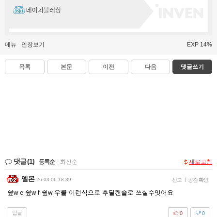
네이처블레싱
메뉴
인장보기
EXP 14%
목록
본문
이전
다음
댓글쓰기
댓글
(1)
등록순
|
최신순
새로고침
엘몬
26-03-06 18:39
신고
|
공감 확인
슆w e 슆w f 슆w 우클 이런식으로 후딜캔슬로 쓰실수잇어요
답글
0
0