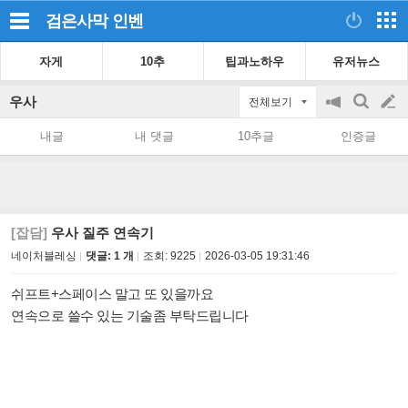
검은사막
인벤
자게
10추
팁과노하우
유저뉴스
우사
전체보기
공
검
글
지
색
내글
내 댓글
10추글
인증글
on/off
쓰
기
[잡담]
우사 질주 연속기
네이처블레싱
댓글: 1 개
조회:
9225
2026-03-05 19:31:46
쉬프트+스페이스 말고 또 있을까요
연속으로 쓸수 있는 기술좀 부탁드립니다