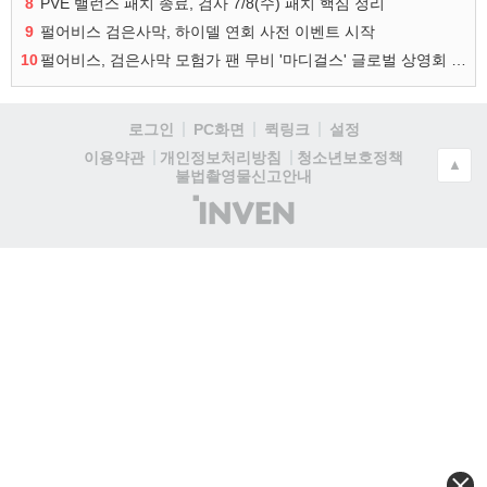
8
PVE 밸런스 패치 종료, 검사 7/8(수) 패치 핵심 정리
9
펄어비스 검은사막, 하이델 연회 사전 이벤트 시작
10
펄어비스, 검은사막 모험가 팬 무비 '마디걸스' 글로벌 상영회 개최
로그인
PC화면
퀵링크
설정
청소년보호정책
이용약관
개인정보처리방침
▲
불법촬영물신고안내
(주)
인
벤