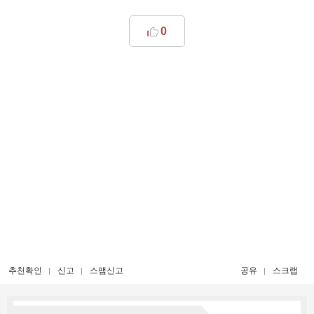
0
추천확인
신고
스팸신고
공유
스크랩