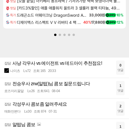
[오늘 끝딜] 아키베리 몽프레백 / 기저귀가방 백팩 보냉이너백 물티슈파우치 포함 시그니처
핫딜
[카드3%할인] 애플 애플워치 울트라 3 셀룰러 블랙 티타늄, 49mm, 블랙 알파인 루프 M
핫딜
드래곤소드 어웨이크닝 DragonSword Awakening
33,000원
10%
특가
디제이맥스 리스펙트 V V 리버티 4 팩 DJMAX RESPECT V V Liberty 4 Pack DLC
40%
17,880원
12%
특가
사냥 각우사 vs 에이전트 vs 데드아이 추천점요!
잡담
0
댓글
나미츠
Lv.72
조회 165
20:33
전승우사 zrw(알떱)님 콤보 질문드립니다
잡담
1
댓글
로즈마리꽃말
Lv.26
조회 641
08-04
각성우사 콤보좀 알려주세요
잡담
2
댓글
매화만본다
Lv.30
조회 874
07-31
알떱님 콤보
잡담
1