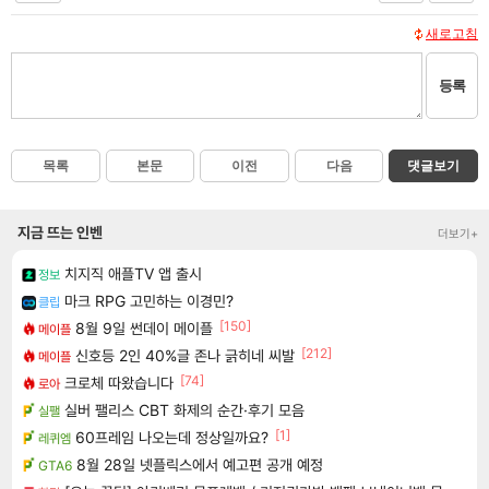
새로고침
등록
목록
본문
이전
다음
댓글보기
지금 뜨는 인벤
더보기+
치지직 애플TV 앱 출시
정보
마크 RPG 고민하는 이경민?
클립
[150]
8월 9일 썬데이 메이플
메이플
[212]
신호등 2인 40%글 존나 긁히네 씨발
메이플
[74]
크로체 따왔습니다
로아
실버 팰리스 CBT 화제의 순간·후기 모음
실팰
[1]
60프레임 나오는데 정상일까요?
레퀴엠
8월 28일 넷플릭스에서 예고편 공개 예정
GTA6