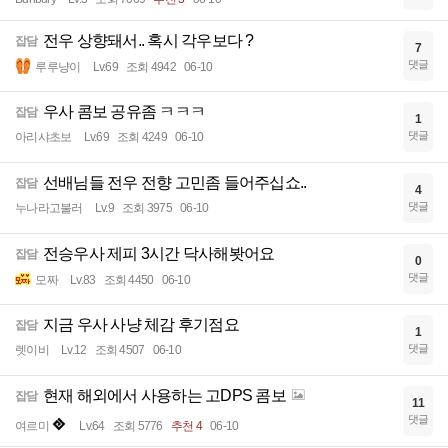
전우 상향돼서.. 혹시 각우보다 ?
잡담
7
댓글
루루냥이
Lv.69
조회 4942
06-10
우사 콤보 공유좀 ㅋㅋㅋ
잡담
1
댓글
아리샤초보
Lv.69
조회 4249
06-10
선배님들 전우 전향 고민좀 들어주십쇼..
잡담
4
댓글
누나라고불러
Lv.9
조회 3975
06-10
전승우사 제피 3시간 닥사해봣어요
잡담
0
댓글
모짜
Lv.83
조회 4450
06-10
지금 우사 사냥 체감 후기점요
잡담
1
댓글
렛이비
Lv.12
조회 4507
06-10
현재 해외에서 사용하는 고DPS 콤보
잡담
11
댓글
여르미
Lv.64
조회 5776
추천 4
06-10