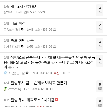
제피2시간 해보니
전승
4
댓글
린2유저
Lv.41
조회 5597
06-13
너프 확정.
잡담
2
댓글
죽음또는탄생
Lv.43
조회 4865
06-12
콤보 한번 짜봄
잡담
4
댓글
싱거운장조림
Lv.56
조회 4353
06-12
상향으로 전승우사 시작해 보시는 분들이 먹구름 구동
잡담
5
원리를 잘 모르시는 듯해 콤보 짜시는데 참고 하시라 끄적
댓글
여 봅니다
처음만난그날
Lv.33
조회 4763
추천 3
06-12
전승우사 콤보 쉽게써보려고 만든거
잡담
5
댓글
crimsonsky
Lv.75
조회 4662
06-11
전승 우사 제피로스 1사이클
정보
23
댓글
Bunbury
Lv.3
조회 7069
추천 3
06-10