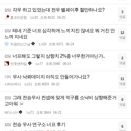
각우 하고 있었는대 전우 벨페이후 할만하나요?
잡담
3
댓글
홍조띠운형
Lv.20
조회 4632
06-25
테네 기준 너프 심각하게 느껴 지진 않네요 뭐 거진 안
잡담
12
느껴 지네요
댓글
처음만난그날
Lv.33
조회 4371
06-24
너프해도 그렇지 상향치 2%좀 너무한거아닌가..
잡담
2
댓글
반호앤하임
Lv.77
조회 3946
06-24
우사 낙뢰데미지 아직도 안들어가나요?
기타
11
댓글
사하라무사
Lv.31
조회 4059
06-22
그래 전승우사 컨셉에 맞게 먹구름 소낙비 상향해준거
잡담
0
고마워
댓글
에다니아
Lv.71
조회 3844
06-21
전승 우사 연구소 너프 후기
잡담
5