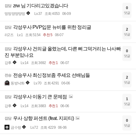
zrw 님 기다리고있겠습니다
잡담
0
댓글
띵띵땅땅땅띵
Lv.37
조회 4053
06-09
각성우사 PVP입문 뉴비를 위한 정리글
잡담
2
댓글
리2즈
Lv.1
조회 5154
추천 5
06-07
각성우사 건의글 올렸는데, 다른 삐그덕거리는 나사빠
잡담
0
진 부분있나요
댓글
강후
Lv.14
조회 3692
추천 1
06-07
전승우사 최신정보좀 주세요 선배님들
전승
2
댓글
동방낙화
Lv.70
조회 4291
06-06
각성우사 이동기 큰 문제점
잡담
1
댓글
강후
Lv.14
조회 3883
추천 1
06-06
우사 상향 퍼센트 (feat. 지피티)
잡담
0
댓글
금수랑
Lv.72
조회 4229
06-06