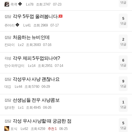
댓글
큭큭
Lv.78
조회 2747
07-23
각우 5두껍 올려봅니다.
잡담
5
댓글
쥬어리
Lv.41
조회 2969
07-17
처음하는 뉴비인데
잡담
2
댓글
칸파이
Lv.2
조회 2683
07-16
각우 제피 5두껍되나여?
각성
6
댓글
만수와무강이
Lv.14
조회 2951
07-14
각성우사 사냥 괜찮나요
잡담
9
댓글
대깅
Lv.44
조회 5760
06-29
선생님들 전우 사냥콤보
잡담
1
댓글
담대한
Lv.1
조회 4945
06-26
각성 우사 사냥할 때 궁금한 점
잡담
5
댓글
포식
Lv.62
조회 4259
추천 1
06-25