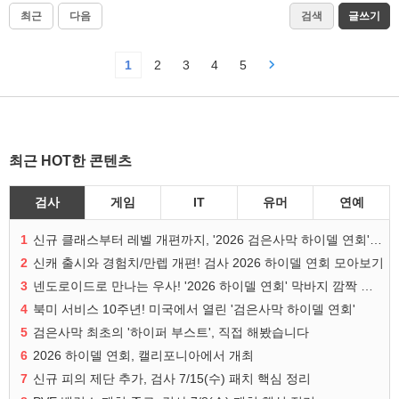
최근
다음
검색
글쓰기
1
2
3
4
5
최근 HOT한 콘텐츠
검사
게임
IT
유머
연예
1
신규 클래스부터 레벨 개편까지, '2026 검은사막 하이델 연회' 총정리
2
신캐 출시와 경험치/만렙 개편! 검사 2026 하이델 연회 모아보기
3
넨도로이드로 만나는 우사! '2026 하이델 연회' 막바지 깜짝 공개
4
북미 서비스 10주년! 미국에서 열린 '검은사막 하이델 연회'
5
검은사막 최초의 '하이퍼 부스트', 직접 해봤습니다
6
2026 하이델 연회, 캘리포니아에서 개최
7
신규 피의 제단 추가, 검사 7/15(수) 패치 핵심 정리