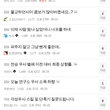
댓글
뉴비코스
Lv.5
조회 5094
추천 5
06-21
물교하던사이 콤보가 많이바꼈네요...?
잡담
2
댓글
고장난자판기
Lv.77
조회 3769
06-20
이제 사람 됬나 싶었더니 너프를 하네
잡담
1
댓글
츠비
Lv.82
조회 3905
06-19
퍼주지 말고 그냥 쌘게 좋은데..
잡담
0
댓글
반호앤하임
Lv.77
조회 3255
06-19
전승 우사 밸패 이전 대비 최종 상향률.
잡담
1
댓글
여르미
Lv.64
조회 4272
06-19
오늘 연구소 우사 소폭 하향
잡담
1
댓글
푸른해안
Lv.51
조회 3712
06-19
각성우사 스킬 및 단축기 질문드립니다.
각성
8
댓글
헌터랍니다
Lv.15
조회 3762
06-18