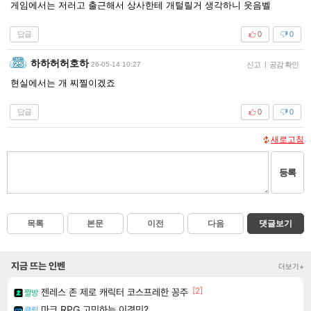
게임에서는 저러고 출근해서 상사한테 개털릴거 생각하니 웃음벨
답글
0
0
하하허허호하
26-05-14 10:27
신고
|
공감 확인
현실에서는 개 찌찔이겠죠
답글
0
0
새로고침
등록
목록
본문
이전
다음
댓글보기
지금 뜨는 인벤
더보기+
[2]
젠레스 존 제로 캐릭터 코스프레한 꽁주
짤방
마크 RPG 고민하는 이경민?
클립