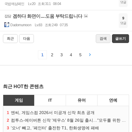
댓글
국밥에샴페인
Lv.20
조회 311
08:04
겜하다 화면이.....도움 부탁드립니다
잡담
9
댓글
Dadomumoon
Lv.83
조회 249
07:35
최근
다음
검색
글쓰기
1
2
3
4
5
최근 HOT한 콘텐츠
게임
IT
유머
연예
1
엔씨, 게임스컴 2026서 미공개 신작 최초 공개
2
컴투스-에이버튼 신작 '제우스' 8월 26일 출시…"모두를 위한 경쟁"
3
'오너' 빼고, '페인터' 출전한 T1, 한화생명에 패배