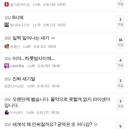
댓글
즐거운우리집
Lv.95
조회 164
09:30
8시에
잡담
2
댓글
힘내라너구리
Lv.78
조회 122
09:20
일찍 일어나는 새가
잡담
16
댓글
초풍신
Lv.80
조회 223
09:08
이야... 하룻밤사이에....
잡담
4
댓글
paladding
Lv.86
조회 299
08:46
진짜 세기말
잡담
3
댓글
엄청난사냥꾼
Lv.65
조회 222
08:42
오랜만에 뵙습니다. 물약으로 못할게 없지 라이샌더
잡담
3
입니다.
댓글
라이샌더
Lv.66
조회 170
08:28
세계석 왜 안써질까요? 공역은 또 어디감?
잡담
5