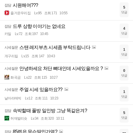
시원해여???
잡담
5
댓글
즐거운우리집
Lv.95
조회 171
10:55
드루 상향 이야기는 없네요
잡담
4
댓글
카밀
Lv.72
조회 197
10:45
스탠 레지부츠 시세좀 부탁드립니다
시세질문
1
댓글
개구리킬
Lv.15
조회 147
10:43
안녕하세요 처단 뼈대인데 시세있을까요 ?
시세질문
0
댓글
화곡곰
Lv.22
조회 115
10:27
주얼 시세 있을까요??
시세질문
1
댓글
날아라매빅
Lv.12
조회 111
10:23
속박할때 풀방 일인방 그냥 똑같은겨?
잡담
5
댓글
허재발리슛
Lv.34
조회 320
10:11
85렙은 무슨딱인가염?
잡담