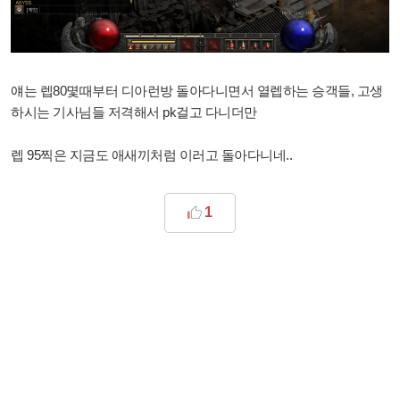
얘는 렙80몇때부터 디아런방 돌아다니면서 열렙하는 승객들, 고생
하시는 기사님들 저격해서 pk걸고 다니더만
렙 95찍은 지금도 애새끼처럼 이러고 돌아다니네..
1