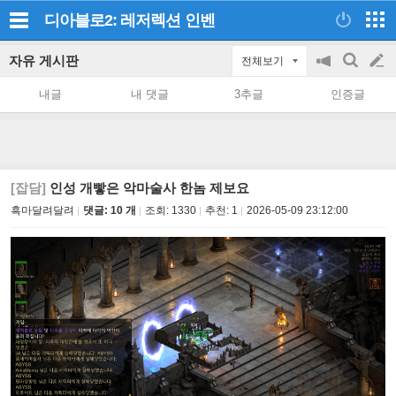
디아블로2: 레저렉션
인벤
자유 게시판
전체보기
공
검
글
지
색
내글
내 댓글
3추글
인증글
on/off
쓰
기
[잡담]
인성 개빻은 악마술사 한놈 제보요
흑마달려달려
댓글: 10 개
조회:
1330
추천:
1
2026-05-09 23:12:00