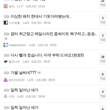
22
댓글
염와
Lv.77
조회 242
10:10
이상한 패치 한대서 기웃거려봤는데..
잡담
3
댓글
디아로블
Lv.83
조회 312
09:54
컴터 최근찾고 메일사라진 줌싸이트 복구하고...등등..
잡담
3
ㅋ
댓글
Dadomumoon
Lv.83
조회 151
09:52
다시 뺄개 졌습니다. 마격 부탁 드려요 (완료!!)
잡담
18
댓글
돌하나두
Lv.63
조회 211
09:47
가을 날씨네???
잡담
8
댓글
휘리리릭333
Lv.70
조회 206
09:35
일찍 일어난 새가
잡담
4
댓글
야호
Lv.85
조회 162
09:34
일찍 일어난 새가
잡담
6