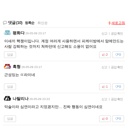
댓글
(10)
등록순
|
최신순
새로고침
평화다
26-05-09 23:17
신고
|
공감 확인
이새끼 핵쟁이입니다. 계정 여러게 사용하면서 피케이방에서 맘에안드는
사람 강퇴하는 것까지 쳐하던데 신고해도 소용이 없어요
답글
2
0
흑형
26-05-09 23:17
신고
|
공감 확인
근성있는 ㄸ라이네
답글
1
0
나탈리나
26-05-09 23:22
신고
|
공감 확인
악술이라 심연이라고 지었겠지만... 진짜 행동이 심연이네요
답글
0
0