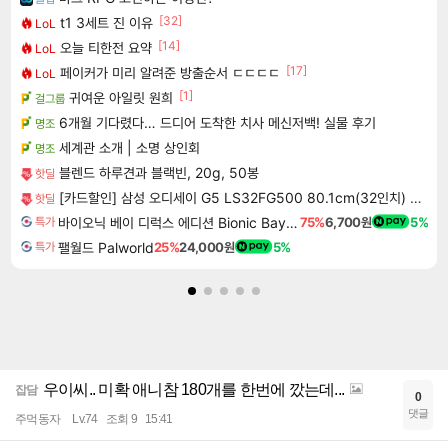
[32]
t1 3세트 진 이유
LoL
[14]
오늘 티한전 요약
LoL
[17]
페이커가 미리 알려준 방출순서 ㄷㄷㄷㄷ
LoL
[1]
귀여운 아일릿 원희
걸그룹
6개월 기다렸다… 드디어 도착한 치사 메신저백! 실물 후기
명조
세계관 소개 | 소명 상인회
명조
블렌드 하루견과 블랙빈, 20g, 50봉
핫딜
[카드할인] 삼성 오디세이 G5 LS32FG500 80.1cm(32인치) 게이밍 모니터 180Hz
핫딜
바이오닉 베이 디럭스 에디션 Bionic Bay Deluxe Edition
75%
6,700원
5%
특가
팰월드 Palworld
25%
24,000원
5%
특가
우이씨.. 미확 애니참 180개를 한번에 깠는데...
잡담
0
댓글
주먹동자
Lv.74
조회 9
15:41