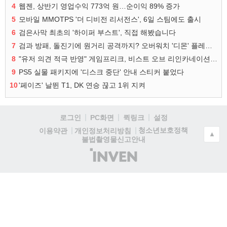
4
웹젠, 상반기 영업수익 773억 원…순이익 89% 증가
5
모바일 MMOTPS '더 디비전 리서전스', 6일 스팀에도 출시
6
검은사막 최초의 '하이퍼 부스트', 직접 해봤습니다
7
검과 방패, 돌진기에 원거리 공격까지? 오버워치 '디몬' 플레이 영상
8
"유저 의견 적극 반영" 게임프리크, 비스트 오브 리인카네이션 개선 나선다
9
PS5 실물 패키지에 '디스크 중단' 안내 스티커 붙었다
10
'페이즈' 날뛴 T1, DK 연승 끊고 1위 지켜
로그인
PC화면
퀵링크
설정
청소년보호정책
이용약관
개인정보처리방침
▲
불법촬영물신고안내
(주)
인
벤