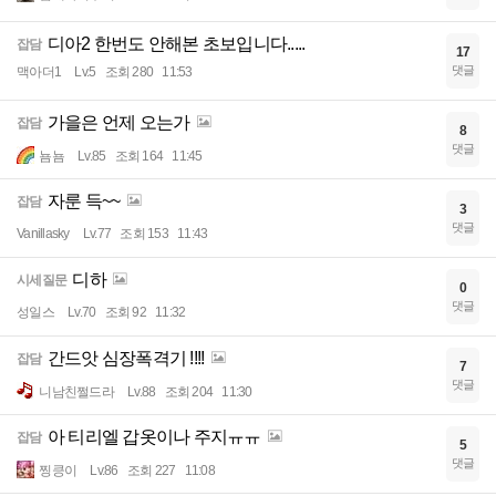
디아2 한번도 안해본 초보입니다.....
잡담
17
댓글
맥아더1
Lv.5
조회 280
11:53
가을은 언제 오는가
잡담
8
댓글
뇸뇸
Lv.85
조회 164
11:45
자룬 득~~
잡담
3
댓글
Vanillasky
Lv.77
조회 153
11:43
디하
시세질문
0
댓글
성일스
Lv.70
조회 92
11:32
간드앗 심장폭격기 !!!!
잡담
7
댓글
니남친쩔드라
Lv.88
조회 204
11:30
아 티리엘 갑옷이나 주지ㅠㅠ
잡담
5
댓글
찡킁이
Lv.86
조회 227
11:08