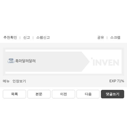
추천확인
신고
스팸신고
공유
스크랩
흑마달려달려
메뉴
인장보기
EXP 71%
목록
본문
이전
다음
댓글쓰기