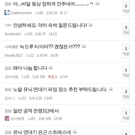
아....바알 동상 징하게 안주네여.....ㅡㅡㅋ
잡담
2
댓글
Dadomumoon
Lv.83
조회 59
15:17
안녕하세요. 악마 속박 질문드립니다!
기타
3
댓글
SunshineG
Lv.30
조회 97
14:23
늑드루 티아라?? 괜찮은거???
시세질문
1
댓글
Hayato2022
Lv.12
조회 64
14:05
래더 나눔 합니다
잡담
1
댓글
코피처럼
Lv.26
조회 196
추천 3
13:44
노말 유닉 연대기 파밍 장소 추천 부탁드립니다.
잡담
2
댓글
킹라니
Lv.12
조회 128
13:40
일반 공역 전령1단에서
잡담
1
댓글
보아헨콕
Lv.81
조회 109
13:39
유닉 연대기 은근 스트레스네
잡담
4