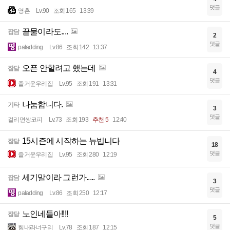
댓글
영혼
Lv.90
조회 165
13:39
끝물이라도....
잡담
2
댓글
paladding
Lv.86
조회 142
13:37
오픈 안할려고 했는데
잡담
4
댓글
즐거운우리집
Lv.95
조회 191
13:31
나눔합니다.
기타
3
댓글
걸리면쌍코피
Lv.73
조회 193
추천 5
12:40
15시즌에 시작하는 뉴빕니다
잡담
18
댓글
즐거운우리집
Lv.95
조회 280
12:19
세기말이라 그런가.....
잡담
3
댓글
paladding
Lv.86
조회 250
12:17
노인네들아!!!!
잡담
5
댓글
힘내라너구리
Lv.78
조회 187
12:15