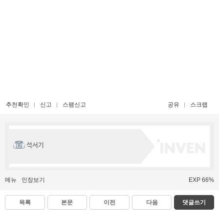
추천확인
신고
스팸신고
공유
스크랩
석서기
메뉴
인장보기
EXP 66%
목록
본문
이전
다음
댓글쓰기