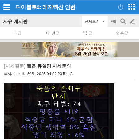
디아블로2: 레저렉션
인벤
자유 게시판
전체보기
공
검
글
지
색
내글
내 댓글
3추글
인증글
on/off
쓰
기
[시세질문]
풀옵 듀얼링 시세문의
석서기
조회:
505
2025-04-30 23:51:13