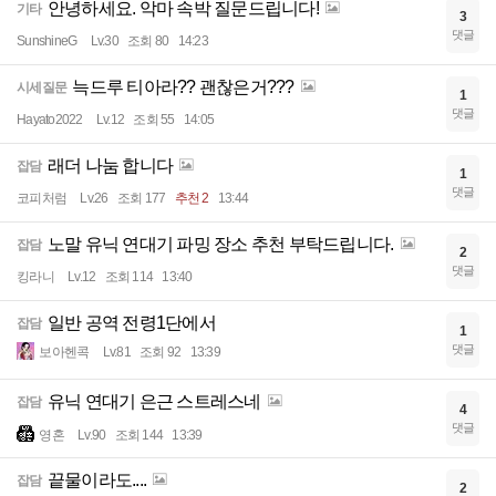
안녕하세요. 악마 속박 질문드립니다!
기타
3
댓글
SunshineG
Lv.30
조회 80
14:23
늑드루 티아라?? 괜찮은거???
시세질문
1
댓글
Hayato2022
Lv.12
조회 55
14:05
래더 나눔 합니다
잡담
1
댓글
코피처럼
Lv.26
조회 177
추천 2
13:44
노말 유닉 연대기 파밍 장소 추천 부탁드립니다.
잡담
2
댓글
킹라니
Lv.12
조회 114
13:40
일반 공역 전령1단에서
잡담
1
댓글
보아헨콕
Lv.81
조회 92
13:39
유닉 연대기 은근 스트레스네
잡담
4
댓글
영혼
Lv.90
조회 144
13:39
끝물이라도....
잡담
2