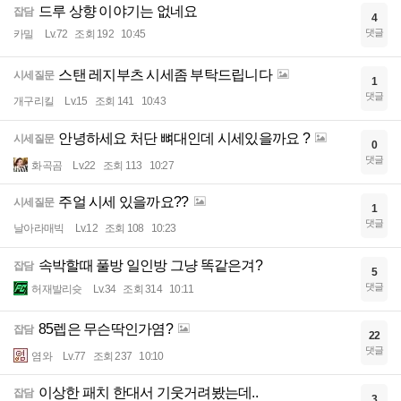
드루 상향 이야기는 없네요
잡담
4
댓글
카밀
Lv.72
조회 192
10:45
스탠 레지부츠 시세좀 부탁드립니다
시세질문
1
댓글
개구리킬
Lv.15
조회 141
10:43
안녕하세요 처단 뼈대인데 시세있을까요 ?
시세질문
0
댓글
화곡곰
Lv.22
조회 113
10:27
주얼 시세 있을까요??
시세질문
1
댓글
날아라매빅
Lv.12
조회 108
10:23
속박할때 풀방 일인방 그냥 똑같은겨?
잡담
5
댓글
허재발리슛
Lv.34
조회 314
10:11
85렙은 무슨딱인가염?
잡담
22
댓글
염와
Lv.77
조회 237
10:10
이상한 패치 한대서 기웃거려봤는데..
잡담
3