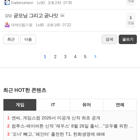
댓글
Dadomumoon
Lv.83
조회 243
07:35
굳모닝 그리고 굳나잇
잡담
1
댓글
대박으뜸기원
Lv.80
조회 160
07:22
최근
다음
검색
글쓰기
1
2
3
4
5
최근 HOT한 콘텐츠
게임
IT
유머
연예
1
엔씨, 게임스컴 2026서 미공개 신작 최초 공개
2
컴투스-에이버튼 신작 '제우스' 8월 26일 출시…"모두를 위한 경쟁"
3
'오너' 빼고, '페인터' 출전한 T1, 한화생명에 패배