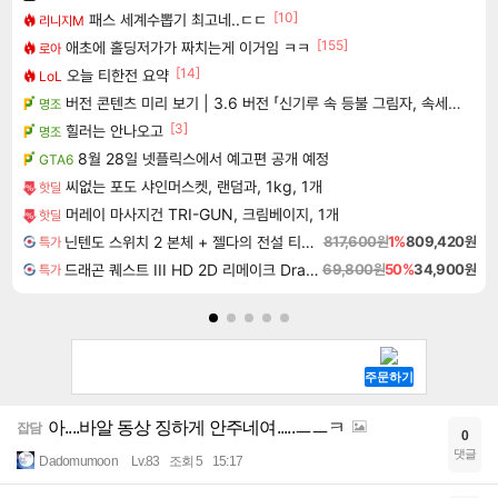
[10]
패스 세계수뽑기 최고네..ㄷㄷ
리니지M
[155]
애초에 홀딩저가가 짜치는게 이거임 ㅋㅋ
로아
[14]
오늘 티한전 요약
LoL
버전 콘텐츠 미리 보기 | 3.6 버전 「신기루 속 등불 그림자, 속세에 깃든 검의 결심」이 8월 20일에 업데이트됩니다!
명조
[3]
힐러는 안나오고
명조
8월 28일 넷플릭스에서 예고편 공개 예정
GTA6
씨없는 포도 샤인머스켓, 랜덤과, 1kg, 1개
핫딜
머레이 마사지건 TRI-GUN, 크림베이지, 1개
핫딜
닌텐도 스위치 2 본체 + 젤다의 전설 티어스 오브 더 킹덤 닌텐도 스위치 2 에디션 + 젤다의 전설 브레스 오브 더 와일드 닌텐도 스위치 2 에디션 번들
817,600원
1%
809,420원
특가
드래곤 퀘스트 III HD 2D 리메이크 Dragon Quest III HD 2D Remake
69,800원
50%
34,900원
특가
아....바알 동상 징하게 안주네여.....ㅡㅡㅋ
잡담
0
댓글
Dadomumoon
Lv.83
조회 5
15:17