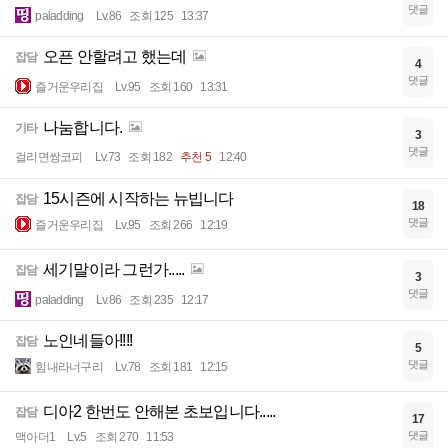
댓글
paladding
Lv.86
조회 125
13:37
오픈 안할려고 했는데
잡담
4
댓글
즐거운우리집
Lv.95
조회 160
13:31
나눔합니다.
기타
3
댓글
걸리면쌍코피
Lv.73
조회 182
추천 5
12:40
15시즌에 시작하는 뉴빕니다
잡담
18
댓글
즐거운우리집
Lv.95
조회 266
12:19
세기말이라 그런가.....
잡담
3
댓글
paladding
Lv.86
조회 235
12:17
노인네들아!!!!
잡담
5
댓글
힘내라너구리
Lv.78
조회 181
12:15
디아2 한번도 안해본 초보입니다.....
잡담
17
댓글
맥아더1
Lv.5
조회 270
11:53