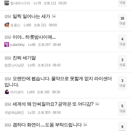
댓글
힘내라너구리
Lv.78
조회 121
09:20
일찍 일어나는 새가
잡담
16
댓글
초풍신
Lv.80
조회 221
09:08
이야... 하룻밤사이에....
잡담
4
댓글
paladding
Lv.86
조회 297
08:46
진짜 세기말
잡담
3
댓글
엄청난사냥꾼
Lv.65
조회 218
08:42
오랜만에 뵙습니다. 물약으로 못할게 없지 라이샌더
잡담
3
입니다.
댓글
라이샌더
Lv.66
조회 165
08:28
세계석 왜 안써질까요? 공역은 또 어디감?
잡담
5
댓글
국밥에샴페인
Lv.20
조회 305
08:04
겜하다 화면이.....도움 부탁드립니다
잡담
9