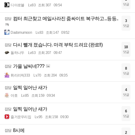
댓글
디아로블
Lv.83
조회 307
09:54
컴터 최근찾고 메일사라진 줌싸이트 복구하고...등등..
잡담
3
ㅋ
댓글
Dadomumoon
Lv.83
조회 147
09:52
다시 뺄개 졌습니다. 마격 부탁 드려요 (완료!!)
잡담
18
댓글
돌하나두
Lv.63
조회 207
09:47
가을 날씨네???
잡담
8
댓글
휘리리릭333
Lv.70
조회 204
09:35
일찍 일어난 새가
잡담
4
댓글
야호
Lv.85
조회 159
09:34
일찍 일어난 새가
잡담
6
댓글
즐거운우리집
Lv.95
조회 158
09:30
8시에
잡담
2