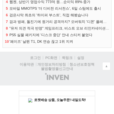
4
웹젠, 상반기 영업수익 773억 원…순이익 89% 증가
5
모바일 MMOTPS '더 디비전 리서전스', 6일 스팀에도 출시
6
검은사막 최초의 '하이퍼 부스트', 직접 해봤습니다
7
검과 방패, 돌진기에 원거리 공격까지? 오버워치 '디몬' 플레이 영상
8
"유저 의견 적극 반영" 게임프리크, 비스트 오브 리인카네이션 개선 나선다
9
PS5 실물 패키지에 '디스크 중단' 안내 스티커 붙었다
10
'페이즈' 날뛴 T1, DK 연승 끊고 1위 지켜
로그인
PC화면
퀵링크
설정
청소년보호정책
이용약관
개인정보처리방침
▲
불법촬영물신고안내
(주)
인
벤