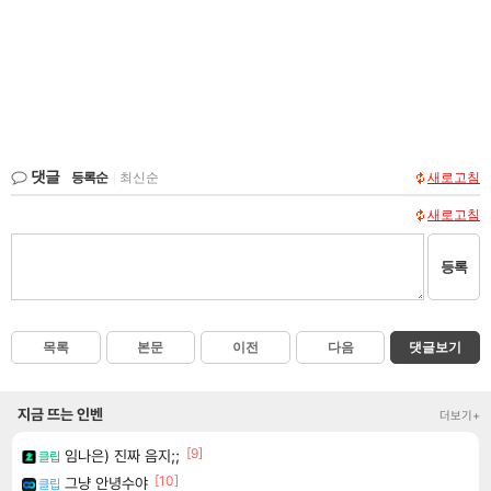
댓글
등록순
|
최신순
새로고침
새로고침
등록
목록
본문
이전
다음
댓글보기
지금 뜨는 인벤
더보기+
[9]
임나은) 진짜 음지;;
클립
[10]
그냥 안녕수야
클립