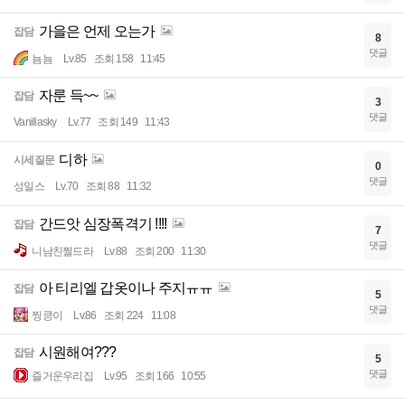
가을은 언제 오는가
잡담
8
댓글
뇸뇸
Lv.85
조회 158
11:45
자룬 득~~
잡담
3
댓글
Vanillasky
Lv.77
조회 149
11:43
디하
시세질문
0
댓글
성일스
Lv.70
조회 88
11:32
간드앗 심장폭격기 !!!!
잡담
7
댓글
니남친쩔드라
Lv.88
조회 200
11:30
아 티리엘 갑옷이나 주지ㅠㅠ
잡담
5
댓글
찡킁이
Lv.86
조회 224
11:08
시원해여???
잡담
5
댓글
즐거운우리집
Lv.95
조회 166
10:55