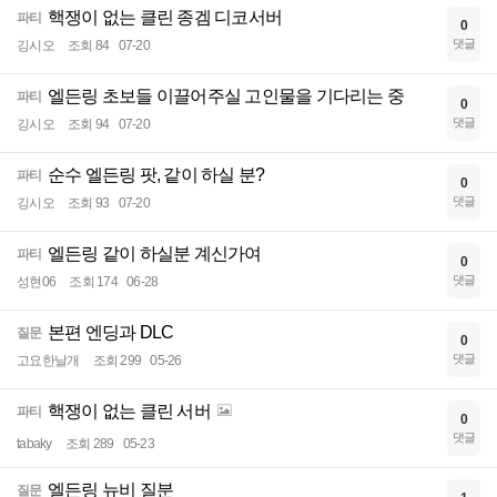
핵쟁이 없는 클린 종겜 디코서버
파티
0
댓글
깅시오
조회 84
07-20
엘든링 초보들 이끌어주실 고인물을 기다리는 중
파티
0
댓글
깅시오
조회 94
07-20
순수 엘든링 팟, 같이 하실 분?
파티
0
댓글
깅시오
조회 93
07-20
엘든링 같이 하실분 계신가여
파티
0
댓글
성현06
조회 174
06-28
본편 엔딩과 DLC
질문
0
댓글
고요한날개
조회 299
05-26
핵쟁이 없는 클린 서버
파티
0
댓글
tabaky
조회 289
05-23
엘든링 뉴비 질분
질문