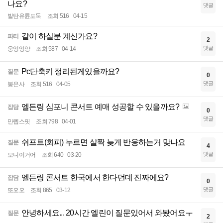
나요?
댓글
발탄유륜도둑
조회 516
04-15
같이 하실분 계신가요?
파티
2
댓글
웅잉잉양
조회 587
04-14
Pc단축키 정리된게있을까요?
질문
0
댓글
봉은사
조회 516
04-05
엘든링 심포니 콘서트 예매 성공할 수 있을까요?
잡담
0
댓글
만렙스핏
조회 798
04-01
쉬프트(회피) 누르면 살짝 늦게 반응하는거 맞나요
질문
4
댓글
모니이거어
조회 640
03-20
엘든링 콘서트 한국에서 한다던데 진짜에요?
잡담
0
댓글
또오오
조회 865
03-12
안녕하세요... 20시간 엘린이 질문있어서 와봤어요ㅜ
질문
2