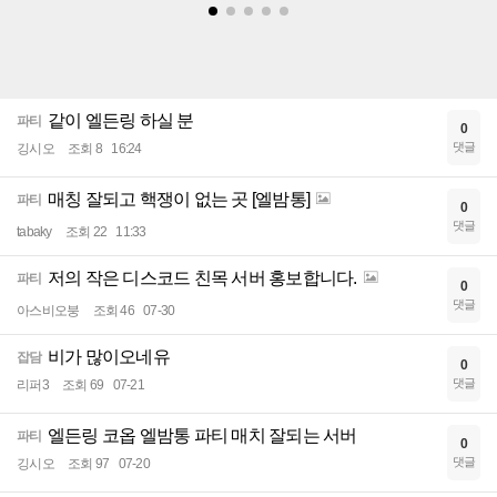
같이 엘든링 하실 분
파티
0
댓글
깅시오
조회 8
16:24
매칭 잘되고 핵쟁이 없는 곳 [엘밤통]
파티
0
댓글
tabaky
조회 22
11:33
저의 작은 디스코드 친목 서버 홍보합니다.
파티
0
댓글
아스비오붕
조회 46
07-30
비가 많이오네유
잡담
0
댓글
리퍼3
조회 69
07-21
엘든링 코옵 엘밤통 파티 매치 잘되는 서버
파티
0
댓글
깅시오
조회 97
07-20