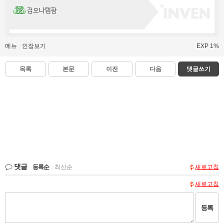
검오나템팜
메뉴
인장보기
EXP 1%
목록
본문
이전
다음
댓글쓰기
댓글
등록순
|
최신순
새로고침
새로고침
등록