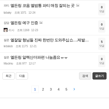
엘든링 코옵 엘밤통 파티 매칭 잘되는 곳
파티
0
댓글
tabaky
조회 1071
12-24
엘든링 예구 인증
잡담
0
댓글
리사
조회 1168
12-23
엘잘알 형님들 진짜 한번만 도와주십쇼….제발…
질문
5
댓글
Iebsksb
조회 1175
12-21
엘든링 알렉산더파편 나눔좀요ㅠㅠ
질문
0
댓글
Macimu
조회 977
12-17
최근
다음
검색
글쓰기
1
2
3
4
5