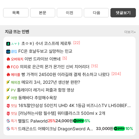
목록
본문
이전
다음
댓글보기
지금 뜨는 인벤
더보기+
[22]
초ㅇㅎ) 수녀 코스프레 제로투
ㅗㅜㅑ
FC온 호날두보고 실망하는 민교
클립
[5]
이번 드라이브 이쁘네
오버워치
[15]
의외로 은근히 몬가 몬가인 신비 치어리더
FCO
[204]
빵 가격이 24500원 이라길래 결제 취소하고 나왔다
메이플
메모리 3사, 2027년 생산분 완판?
해외겜
툼레이더 레가시 퍼즐과 함정 영상
PV
동해바다 추암해수욕장
여행
16%할인!삼성 50인치 UHD 4K 1등급 비즈니스TV LH50BEFHLGFXKR 스탠드형
핫딜
[러닝하는사람 필수템] 워터플라스크 500ml x 2개
핫딜
팰월드 Palworld
25%
24,000원
5%
특가
드래곤소드 어웨이크닝 DragonSword Awakening
33,000원
10%
특가