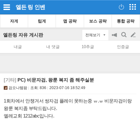
엘든 링
인벤
자게
팁게
맵 공략
보스 공략
통합 공략
엘든링 자유 게시판
전체보기
공
검
글
지
색
내글
내 댓글
10추글
인증글
on/off
쓰
기
[기타]
PC) 비문자검, 왕룬 복지 좀 해주실분
검오나템팜
조회:
836
2023-07-16 18:52:49
1회차에서 안챙겨서 쌍자검 플레이 못하는중 ㅠ.ㅠ 비문자검이랑
왕룬 복지좀 부탁드립니다.
엘레교회 1212abc입니다.