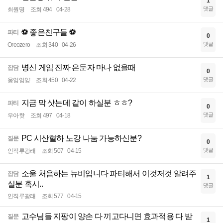
1
댓글
최원명
조회 494
04-28
⚽ 좋은친구들 ⚽
파티
0
댓글
Oreozero
조회 340
04-26
병신 게임 진짜 은둔자 마나 없을때
잡담
0
댓글
웅잉잉양
조회 450
04-22
지금 막 삿는데 같이 하실분 ㅎㅎ?
파티
0
댓글
우아핫
조회 497
04-18
PC 시산혈하 노강 나눔 가능하신분?
질문
0
댓글
인직루광래
조회 507
04-15
소울 처음하는 뉴비입니다 파티해서 이것저것 알려주
잡담
1
실분 혹시..
댓글
인직루광래
조회 577
04-15
고수님들 지팡이 양손 다 끼고다니면 효과적용 다 받
질문
1