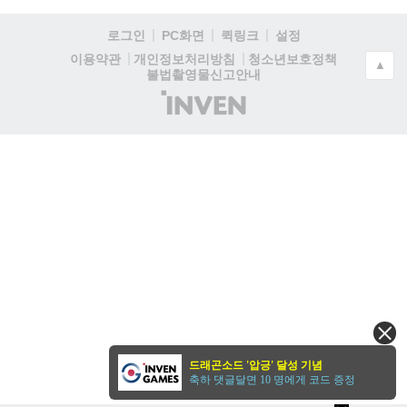
로그인
PC화면
퀵링크
설정
청소년보호정책
이용약관
개인정보처리방침
▲
불법촬영물신고안내
(주)
인
벤
드래곤소드 '압긍' 달성 기념
축하 댓글달면 10 명에게 코드 증정