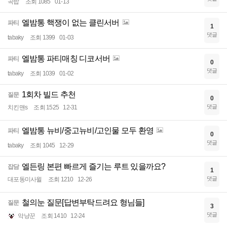
곡밥
조회 1085
01-13
엘밤통 핵쟁이 없는 클린서버
파티
1
댓글
tabaky
조회 1399
01-03
엘밤통 파티매칭 디코서버
파티
0
댓글
tabaky
조회 1039
01-02
1회차 빌드 추천
질문
0
댓글
치킨맨s
조회 1525
12-31
엘밤통 뉴비/중고뉴비/고인물 모두 환영
파티
0
댓글
tabaky
조회 1045
12-29
엘든링 본편 빠르게 즐기는 루트 있을까요?
잡담
1
댓글
대포동미사윌
조회 1210
12-26
철의눈 질문[답변부탁드려요 형님들]
질문
3
댓글
악냥꾼
조회 1410
12-24