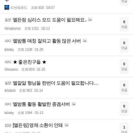
ㅜ
댓글
리반워로드
조회 819
03-07
엘든링 심리스 모드 도움이 필요해요..
질문
0
댓글
Newjeanss
조회 1021
02-12
엘밤통 매칭 잘되고 활동 많은 서버
파티
0
댓글
tabaky
조회 1108
01-26
★ 좋은친구들 ★
파티
0
댓글
Oreozero
조회 859
01-25
엘잘알 형님들 한번더 도움이 필요합니다…
질문
0
댓글
Iebsksb
조회 963
01-14
엘밤통 활동 활발한 종겜서버
파티
0
댓글
tabaky
조회 1094
01-13
[엘든링] 영체 소환이 안돼
잡담
1
댓글