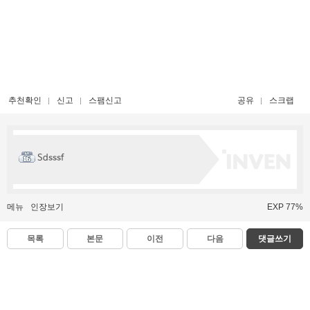
추천확인
신고
스팸신고
공유
스크랩
Sdsssf
메뉴
인장보기
EXP 77%
목록
본문
이전
다음
댓글쓰기