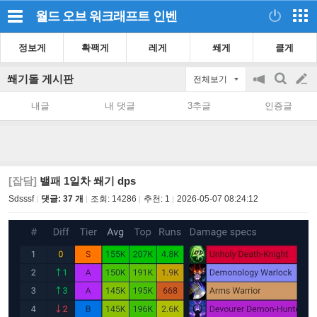
월드 오브 워크래프트
인벤
정보게
확팩게
레게
쐐게
클게
쐐기돌 게시판
전체보기
공
검
글
지
색
내글
내 댓글
3추글
인증글
on/off
쓰
기
[잡담]
밸패 1일차 쐐기 dps
Sdsssf
댓글: 37 개
조회:
14286
추천:
1
2026-05-07 08:24:12