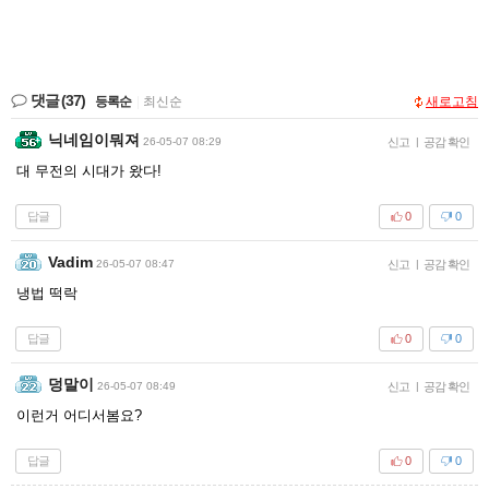
댓글
(37)
등록순
|
최신순
새로고침
닉네임이뭐져
26-05-07 08:29
신고
|
공감 확인
대 무전의 시대가 왔다!
답글
0
0
Vadim
26-05-07 08:47
신고
|
공감 확인
냉법 떡락
답글
0
0
덩말이
26-05-07 08:49
신고
|
공감 확인
이런거 어디서봄요?
답글
0
0