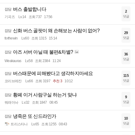
버스 출발합니다
잡담
2
댓글
기곡즈
Lv.14
조회 737
17:56
신화 버스 골팟이 왜 손해보는 사람이 없어?
잡담
29
댓글
forthewin
Lv.60
조회 1315
15:14
아즈 서버 아닐 때 불편&차별?
잡담
36
댓글
Weakauras
Lv.58
조회 2384
11:24
버스때문에 피해봤다고 생각하지마세요
잡담
115
댓글
코리브레칸
Lv.66
조회 3197
추천 3
10:12
황폐 이거 사람구실 하는거 맞냐
잡담
9
댓글
뭐래아놔
Lv.32
조회 1847
08:45
냉죽은 또 신드라인가
잡담
10
댓글
트리스타나
Lv.65
조회 1255
08:43