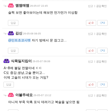
맴맴매맴
26-05-07 22:45
신고
|
공감 확인
슬쩍 보면 좋아보이는데 해보면 먼가먼가 이상함
답글
0
0
김신
26-05-08 08:05
신고
|
공감 확인
@민트초코샤벳
자기 방에서 문 잠그고...
답글
0
0
식목일지킴이
26-05-07 09:06
신고
|
공감 확인
A~B에 블딜 전멸이네 ㄷㄷ
C도 증강,생냥,고술 뿐이고...
이제 고술의 시대가 오는 거임?
답글
0
0
아블주세요
26-05-07 13:12
신고
|
공감 확인
아니져 부죽 악흑 포식 데려가고 복술을 넣으면 됨