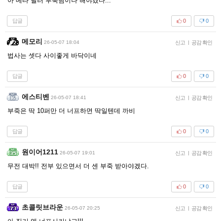
아 메타 딜러 부죽님이나 해야겠다...
답글
0
0
메모리
26-05-07 18:04
신고
|
공감 확인
법사는 셋다 사이좋게 바닥이네
답글
0
0
에스티벤
26-05-07 18:41
신고
|
공감 확인
부죽은 딱 10퍼만 더 너프하면 딱일텐데 까비
답글
0
0
원이어1211
26-05-07 19:01
신고
|
공감 확인
무전 대박!! 전부 있으면서 더 센 부죽 받아야겠다.
답글
0
0
초콜릿브라운
26-05-07 20:25
신고
|
공감 확인