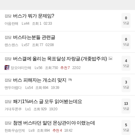
버스가 뭐가 문제임?
잡담
0
댓글
아음란해
Lv.44
조회 1
02:33
버스타는분들 관련글
잡담
0
댓글
랜스랜스
Lv.57
조회 77
02:08
버스갤에 올리는 목표달성 자랑글.(개좆밥주의)
잡담
4
댓글
장모야미안해
Lv.56
조회 750
추천 7
22:02
버스 피해자는 개소리 맞지 ㅋ
잡담
3
댓글
맨두마렵다
Lv.54
조회 694
19:39
쐐기1%버스 글 모두 읽어봤는데요
잡담
13
댓글
거대두쫀쿠
Lv.1
조회 929
19:20
첨엔 버스타던 말던 몬상관이야 이랬는데
잡담
5
댓글
한화우승언제
Lv.8
조회 894
추천 4
18:42