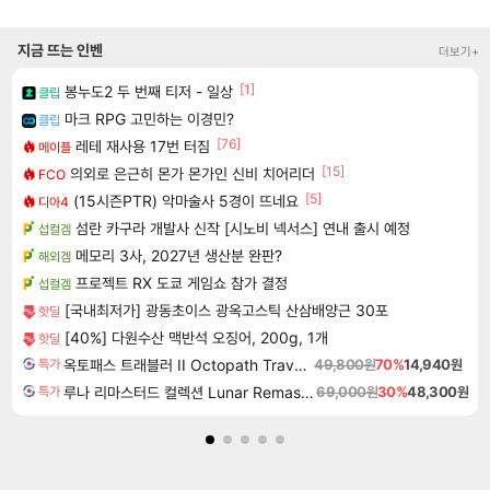
지금 뜨는 인벤
더보기+
[1]
봉누도2 두 번째 티저 - 일상
클립
마크 RPG 고민하는 이경민?
클립
[76]
레테 재사용 17번 터짐
메이플
[15]
의외로 은근히 몬가 몬가인 신비 치어리더
FCO
[5]
(15시즌PTR) 악마술사 5경이 뜨네요
디아4
섬란 카구라 개발사 신작 [시노비 넥서스] 연내 출시 예정
섭컬겜
메모리 3사, 2027년 생산분 완판?
해외겜
프로젝트 RX 도쿄 게임쇼 참가 결정
섭컬겜
[국내최저가] 광동초이스 광옥고스틱 산삼배양근 30포
핫딜
[40%] 다원수산 맥반석 오징어, 200g, 1개
핫딜
옥토패스 트래블러 II Octopath Traveler II
49,800원
70%
14,940원
특가
루나 리마스터드 컬렉션 Lunar Remastered Collection
69,000원
30%
48,300원
특가