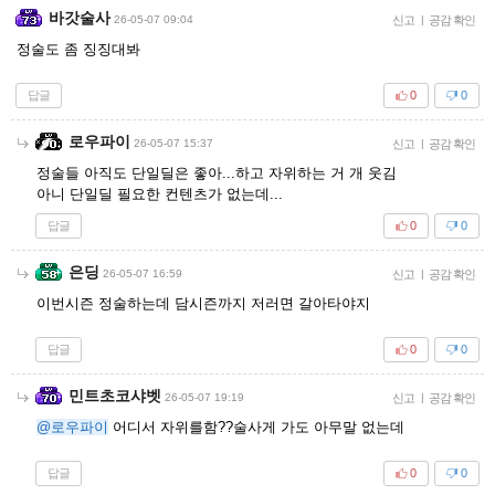
바갓술사
26-05-07 09:04
신고
|
공감 확인
정술도 좀 징징대봐
답글
0
0
로우파이
26-05-07 15:37
신고
|
공감 확인
정술들 아직도 단일딜은 좋아...하고 자위하는 거 개 웃김
아니 단일딜 필요한 컨텐츠가 없는데...
답글
0
0
은딩
26-05-07 16:59
신고
|
공감 확인
이번시즌 정술하는데 담시즌까지 저러면 갈아타야지
답글
0
0
민트초코샤벳
26-05-07 19:19
신고
|
공감 확인
@로우파이
어디서 자위를함??술사게 가도 아무말 없는데
답글
0
0