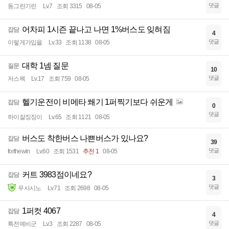
댓글
동그란기린
Lv.7
조회 3315
08-05
어차피 1시즌 끝나고 나면 1%버스도 잊혀짐
잡담
4
댓글
이렇게가입을
Lv.33
조회 1138
08-05
대학 1넴 질문
질문
10
댓글
저스펙
Lv.17
조회 759
08-05
헬기운전이 비메타 쐐기 1퍼찍기보다 쉬운게
잡담
0
댓글
하이잘징징이
Lv.65
조회 1121
08-05
버스도 착한버스 나쁜버스가 있나요?
잡담
39
댓글
forthewin
Lv.60
조회 1531
추천 1
08-05
커트 3983점이네요?
잡담
3
댓글
무사시노
Lv.71
조회 2698
08-05
1퍼컷 4067
잡담
4
댓글
특전예비군
Lv.3
조회 2287
08-05