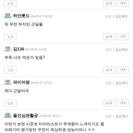
답글
0
0
하얀롯드
26-05-07 14:28
신고
|
공감 확인
와 무전 하지만 근딜풀
답글
0
0
김136
26-05-07 14:30
신고
|
공감 확인
부죽 너프 먹은거 맞음?
답글
0
0
파이어팡
26-05-07 15:22
신고
|
공감 확인
죄다 근딜이네
답글
0
0
돌진심판활공
26-05-07 15:27
신고
|
공감 확인
이런거 보면 시즌초 티어리스트가 무색함이 느껴지기도 함
쓰레기라 평가받던 무전이 최상위권 성능이라니 ㅎㅎ