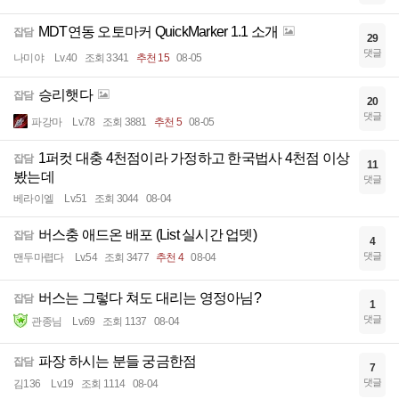
MDT연동 오토마커 QuickMarker 1.1 소개
잡담
29
댓글
나미야
Lv.40
조회 3341
추천 15
08-05
승리햇다
잡담
20
댓글
파강마
Lv.78
조회 3881
추천 5
08-05
1퍼컷 대충 4천점이라 가정하고 한국법사 4천점 이상
잡담
11
봤는데
댓글
베라이엘
Lv.51
조회 3044
08-04
버스충 애드온 배포 (List 실시간 업뎃)
잡담
4
댓글
맨두마렵다
Lv.54
조회 3477
추천 4
08-04
버스는 그렇다 쳐도 대리는 영정아님?
잡담
1
댓글
관종님
Lv.69
조회 1137
08-04
파장 하시는 분들 궁금한점
잡담
7
댓글
김136
Lv.19
조회 1114
08-04