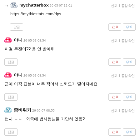
mychatterbox
26-05-07 12:01
신고
|
공감 확인
https://mythicstats.com/dps
답글
0
0
야니
26-05-07 08:54
신고
|
공감 확인
이걸 무전이?? 응 안 받아줘
답글
0
0
야니
26-05-07 08:54
신고
|
공감 확인
근데 아직 표본이 너무 적어서 신뢰도가 떨어지네요
답글
0
0
좀비워커
26-05-07 08:55
신고
|
공감 확인
법사 ㄷㄷ.. 외국에 법사형님들 가만히 있음?
답글
0
0