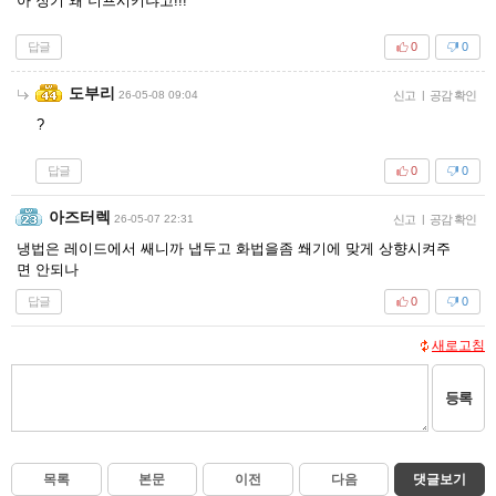
아 징기 왜 너프시키냐고!!!
답글
0
0
도부리
26-05-08 09:04
신고
|
공감 확인
?
답글
0
0
아즈터렉
26-05-07 22:31
신고
|
공감 확인
냉법은 레이드에서 쌔니까 냅두고 화법을좀 쐐기에 맞게 상향시켜주
면 안되나
답글
0
0
새로고침
등록
목록
본문
이전
다음
댓글보기