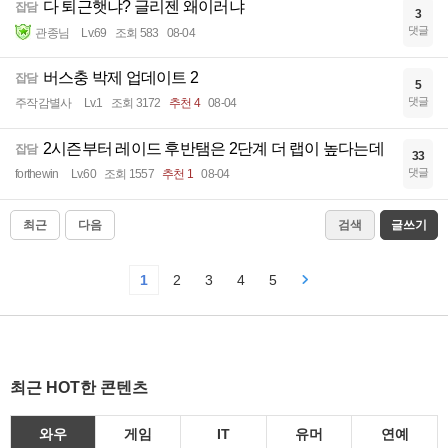
다 퇴근햇냐? 글리젠 왜이러냐
잡담
3
댓글
관종님
Lv.69
조회 583
08-04
버스충 박제 업데이트 2
잡담
5
댓글
주작감별사
Lv.1
조회 3172
추천 4
08-04
2시즌부터 레이드 후반탬은 2단계 더 랩이 높다는데
잡담
33
댓글
forthewin
Lv.60
조회 1557
추천 1
08-04
최근
다음
검색
글쓰기
1
2
3
4
5
최근 HOT한 콘텐츠
와우
게임
IT
유머
연예