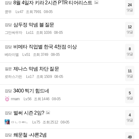
8월 4일자 키라 2시즌 PTR 티어리스트
잡담
24
댓글
쿵뚜
Lv.47
조회 7991
08-05
삼두정 막넴 블 질문
잡담
12
댓글
그만싸우자
Lv.11
조회 1036
08-05
비메타 직업별 한국 4천점 이상
잡담
8
댓글
베라이엘
Lv.51
조회 3749
08-05
제나스 막넴 차단 질문
질문
11
댓글
로하스가든
Lv.17
조회 1509
08-05
3400 찍기 힘드네
잡담
5
댓글
rmarn
Lv.56
조회 1446
08-05
벌써 시즌 2임?
잡담
4
댓글
ㅁㄴㅇㄻㄴ
Lv.75
조회 2512
08-05
쐐문철 -샤론2넴
잡담
49