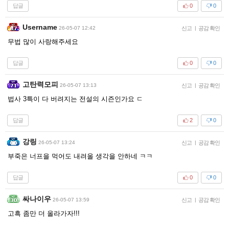
답글
0
0
Username
26-05-07 12:42
신고
|
공감 확인
무법 많이 사랑해주세요
답글
0
0
고탄력모피
26-05-07 13:13
신고
|
공감 확인
법사 3특이 다 버려지는 전설의 시즌인가요 ㄷ
답글
2
0
강링
26-05-07 13:24
신고
|
공감 확인
부죽은 너프을 먹어도 내려올 생각을 안하네 ㅋㅋ
답글
0
0
싸나이우
26-05-07 13:59
신고
|
공감 확인
고흑 좀만 더 올라가자!!!