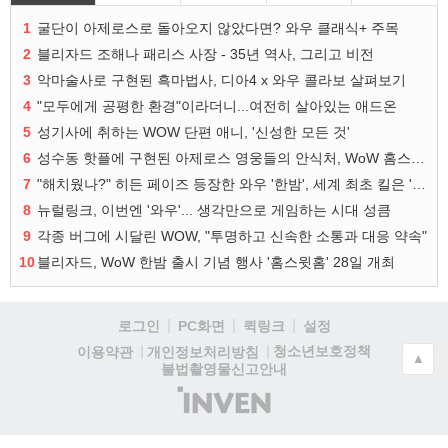
1
굴단이 아제로스로 돌아오지 않았다면? 와우 클래식+ 주목
2
블리자드 조해나 패리스 사장 - 35년 역사, 그리고 비전
3
악마술사로 구현된 흑마법사, 디아4 x 와우 콜라보 살펴보기
4
"모두에게 공평한 환경"이라더니...여전히 살아있는 애드온
5
성기사에 취하는 WOW 단편 애니, '신성한 모든 것'
6
성수동 핫플에 구현된 아제로스 영웅들의 안식처, WoW 홈스윗홈
7
"해치웠나?" 히든 페이즈 등장한 와우 '한밤', 세계 최초 킬은 '팀 리퀴드'
8
뉴럴링크, 이번엔 '와우'... 생각만으로 게임하는 시대 성큼
9
각종 버그에 시달린 WOW, "투명하고 신속한 소통과 대응 약속"
10
블리자드, WoW 한밤 출시 기념 행사 '홈스윗홈' 28일 개최
로그인
PC화면
퀵링크
설정
청소년보호정책
이용약관
개인정보처리방침
▲
불법촬영물신고안내
(주)
인
벤