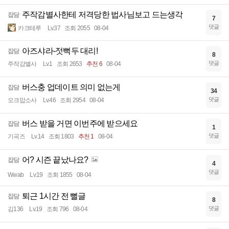
주작감별사한테 저격당한 법사님보고 드는생각
잡담
7
댓글
카크테루
Lv.37
조회 2055
08-04
아즈샤라-젓뻑두 대리!
잡담
8
댓글
주작감별사
Lv.1
조회 2653
추천 6
08-04
버스충 업데이트 의미 없는게
잡담
34
댓글
오크맙소사
Lv.46
조회 2954
08-04
버스 받을 거면 이번주에 받으세요
잡담
1
댓글
기곡즈
Lv.14
조회 1803
추천 1
08-04
어? 시즌 끝났나요?
잡담
4
댓글
Wwab
Lv.19
조회 1855
08-04
퇴근 1시간 전 뻘글
잡담
8
댓글
김136
Lv.19
조회 796
08-04