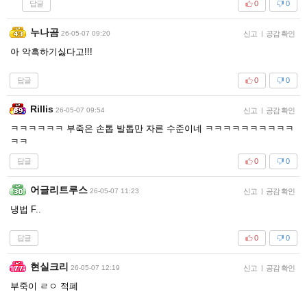
답글
0
0
누나곰
26-05-07 09:20
신고
|
공감 확인
아 악흑하기싫다고!!!
답글
0
0
Rillis
26-05-07 09:54
신고
|
공감 확인
ㅋㅋㅋㅋㅋㅋ 부죽은 손톱 발톱만 자른 수준이네 ㅋㅋㅋㅋㅋㅋㅋㅋㅋㅋ
ㅋㅋ
답글
0
0
어글리트루스
26-05-07 11:23
신고
|
공감 확인
냉법 F..
답글
0
0
현실크리
26-05-07 12:19
신고
|
공감 확인
부죽이 ㄹㅇ 적폐