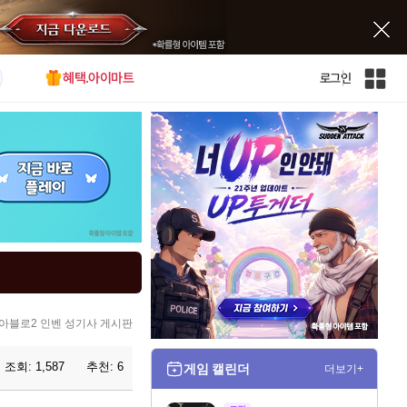
혜택.아이마트
로그인
인
벤
전
체
사
이
트
맵
아블로2 인벤 성기사 게시판
조회:
1,587
추천:
6
게임 캘린더
더보기+