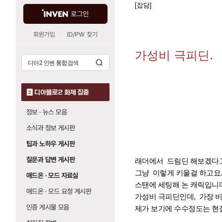
[잡담]
로그인
회원가입
ID/PW 찾기
가성비 극피딘.
디아블로2 화제 집중
정보 · 뉴스 모음
소식과 정보 게시판
팁과 노하우 게시판
질문과 답변 게시판
래더에서 드림딘 해보겠다고
그냥 이렇게 키울걸 하고요
애드온 · 모드 자료실
스탠에 세팅해 논 캐릭입니다
애드온 · 모드 요청 게시판
가성비 극피딘인데, 가장 비
인증 게시물 모음
제가 보기에 수수정도는 현질해