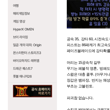
여행
해외게임정보
게임 영상
HyperX OMEN
브이 라이징
공속 35, 강타 60, 시전속도 
피스트는 86패캐가 최고속도
일곱 개의 대죄: Origin
페이즈블레이드에 강타확률 6
몬스터헌터 스토리즈3
바이오하자드 레퀴엠
머리는 15공속작 길뚜
무기는 페블작 영혼, 방패도 
드래곤 퀘스트7
스왑은 대충 콜투. (아무거
풋볼 매니저26
장갑은 뱀파장, 반지는 왜성
부츠는 고블린토.
파괴참 없습니다.
스킬은 방어에서는 구원1개.