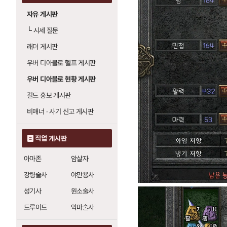
자유 게시판
└
시세 질문
래더 게시판
우버 디아블로 헬프 게시판
우버 디아블로 현황 게시판
길드 홍보 게시판
비매너 · 사기 신고 게시판
직업 게시판
아마존
암살자
강령술사
야만용사
성기사
원소술사
드루이드
악마술사