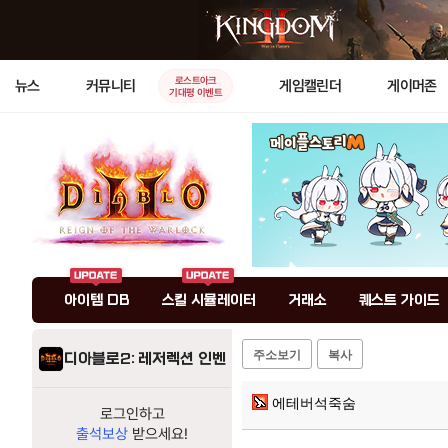
로스트아크
뉴스
커뮤니티
게임캘린더
게이머존
기대평 이벤트
아이템 DB
스킬 시뮬레이터
거래소
퀘스트 가이드
주소보기
복사
디아블로2: 레저렉션 인벤
에테버석죽숨
로그인하고
출석보상
받으세요!