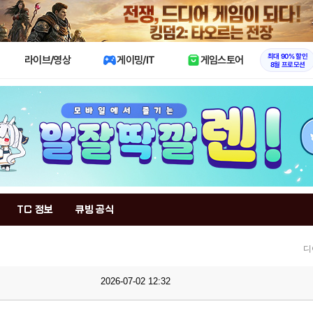
X
최대 90% 할인
라이브/영상
게이밍/IT
게임스토어
8월 프로모션
TC 정보
큐빙 공식
디
2026-07-02 12:32