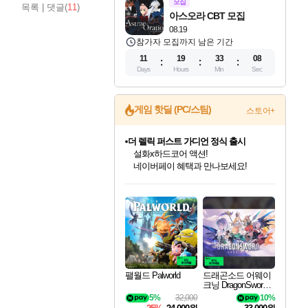
모집
목록
|
댓글(
11
)
아스오라 CBT 모집
08.19
참가자 모집까지 남은 기간
11
19
33
07
Days
Hours
Min
Sec
더 렐릭 퍼스트 가디언 정식 출시
게임 핫딜 (PC/스팀)
스토어+
설화x하드코어 액션!
네이버페이 혜택과 만나보세요!
베데스다 40주년 기념 할인 중!
베데스다의 명작들을
40주년 프로모션으로 만나보세요!
인벤게임즈 8월 특별 할인!
드래곤소드: 어웨이크닝 입점!
문명 7 특별 할인!
마블 투혼 파이팅 소울즈 정식출시!
귀무자: 검의 길 예약 판매 중!
비스트 오브 리인카네이션 정식 출시!
커세어 코브 출시 기념 할인!
캡콤 프렌차이즈 할인 진행 중!
캡콤 일부 상품 상시 할인
스타워즈 은하계 레이서
로블록스 기프트 카드 공식 입점
인기 퍼블리셔 모음!
스팀으로 만나는 드래곤소드!
조선&고려 DLC 출시 예정
마블 히어로 총 출동&화려한 격투!
10% 할인과
게임프릭 신작 IP
해적'섬'을 발전시키자!
몬헌, 바하 등 인기 IP를
몬헌 와일즈 & 드래곤즈 도그마2
인벤게임즈에서 10% 추가 적립
Robux를 가장 안전하고
최대 90% 할인가를 만나보세요!
네이버혜택과 함께 만나보세요!
50%할인&추가 적립까지!
네이버 포인트 혜택까지!
이니&베니 혜택까지!
네이버 혜택가와 함께 예약하세요!
할인&네이버혜택으로 만나보세요!
할인가에 만나보세요!
일부 에디션 상시 할인!
혜택으로 예약 판매 중
편안하게 충전하세요
팰월드 Palworld
드래곤소드 어웨이
크닝 DragonSword A
wakening
5%
32,000
10%