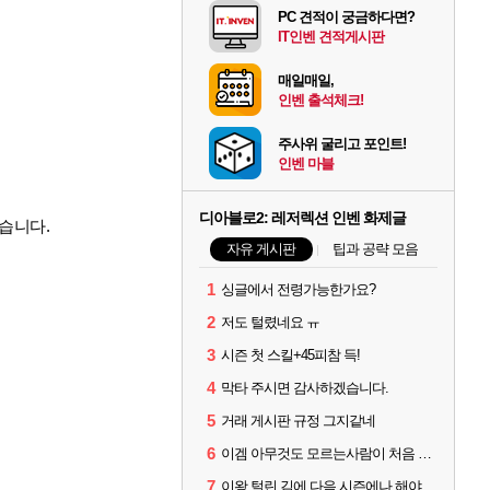
PC 견적이 궁금하다면?
IT인벤 견적게시판
매일매일,
인벤 출석체크!
주사위 굴리고 포인트!
인벤 마블
디아블로2: 레저렉션 인벤 화제글
습니다.
자유 게시판
팁과 공략 모음
1
싱글에서 전령가능한가요?
2
저도 털렸네요 ㅠ
3
시즌 첫 스킬+45피참 득!
4
막타 주시면 감사하겠습니다.
5
거래 게시판 규정 그지같네
6
이겜 아무것도 모르는사람이 처음 시작하기 괜찮나요?
7
이왕 털린 김에 다음 시즌에나 해야겠네요