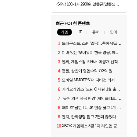
SK망 100기가 2900원 알뜰폰[알뜰요금제]5개월 유심무료
최근 HOT한 콘텐츠
게임
IT
유머
연예
1
드래곤소드, 스팀 '압긍'…축하 댓글 달고 게임 코드 받자!
2
디바 잇는 '오버워치 한국 영웅', 메카 파일럿 디몬 나온다
3
엔씨, 게임스컴 2026서 미공개 신작 최초 공개
4
웹젠, 상반기 영업수익 773억 원…순이익 89% 증가
5
모바일 MMOTPS '더 디비전 리서전스', 6일 스팀에도 출시
6
카카오게임즈 "오딘 Q 내년 1월 출시, 연기는 없다"
7
"유저 의견 적극 반영" 게임프리크, 비스트 오브 리인카네이션 개선 나선다
8
'페이즈' 날뛴 T1, DK 연승 끊고 1위 지켜
9
젠지, 한화생명 잡고 2연패 끊었다
10
XBOX 게임패스 8월 1차 라인업 공개... '비스트 오브 리인카네이션' 즉시 합류