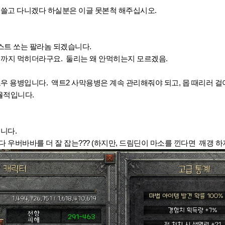
 쓸고 다니겠다 하실분은 이글 못본척 해주십시오.
스트 쏘는 팔라놈 되겠습니다.
 까지 먹히더라구요. 둘리는 왜 안먹히는지 모르겠음.
우 용병입니다. 액트2 사막용병은 계속 관리해줘야 되고, 몹 때리러 
효율적입니다.
니다.
 우버바바를 더 잘 잡는??? (하지만, 드림딘이 마소를 낀다면 깨갱 하지