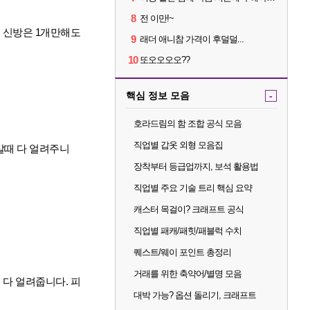
8
전 이만!~
 신방은 1개만해도
9
래더 애니참 가격이 후덜덜...
10
또오오오오??
핵심 정보 모음
-
호라드림의 함 조합 공식 모음
직업별 갑옷 외형 모음집
갈때 다 얼려주니
장착부터 등급업까지, 보석 활용법
직업별 주요 기술 트리 핵심 요약
캐스터 목걸이? 크래프트 공식
직업별 패캐/패힛/패블럭 수치
퀘스트/웨이 포인트 총정리
거래를 위한 축약어/별명 모음
다 얼려줍니다. 피
대박 가능? 옵션 돌리기, 크래프트