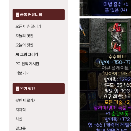
공통 커뮤니티
오픈 이슈 갤러리
오늘의 핫벤
오늘의 팟벤
AI 그림 그리기
PC 견적 게시판
더보기
인기 팟벤
팟벤 바로가기
치지직
차벤
걸그룹