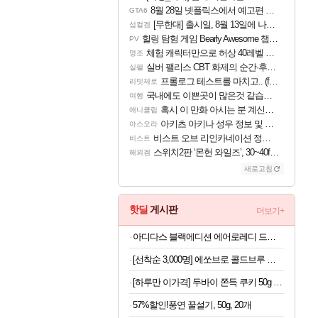
8월 28일 넷플릭스에서 예고편 공개 예정
GTA6
[무한대] 출시일, 8월 13일에 나오나
섭컬겜
힐링 탐험 게임 Bearly Awesome 챕터 1 트레일러
PV
체험 캐릭터만으로 허상 40레벨 하이와티아 5분 컷!｜에이메스·린네·모니에 명함
명조
실버 팰리스 CBT 화제의 순간·후기 모음
실팰
프롤로그 테스트를 마치고.. (feat. 리아)
리밋제로
국내에도 이쁜곳이 많은것 같습니다
여행
혹시 이 만화 아시는 분 계신가요
애니클립
아키츠 아키나 성우 정보 및 주요 필모
아스오라
비스트 오브 리인카네이션 정보/공략글 모음
비스트
스위치2판 ‘몬헌 와일즈’, 30~40fps 목표 추정
해외겜
새로고침
핫딜
게시판
더보기+
아디다스 블랙에디션 에어로레디 드로즈 5PACK 100
[선착순 3,000명] 에쏘브로 콜드브루 원액 1kg x 2개
[하루만 이가격] 두바이 쫀득 쿠키 50g x 4개
57%할인!풍연 꿀설기, 50g, 20개