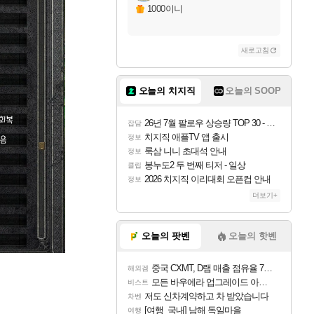
1000이니
새로고침
오늘의 치지직
오늘의 SOOP
26년 7월 팔로우 상승량 TOP 30 - 월간 치지직
잡담
치지직 애플TV 앱 출시
정보
룩삼 니니 초대석 안내
정보
봉누도2 두 번째 티저 - 일상
클립
2026 치지직 이리대회 오픈컵 안내
정보
더보기+
오늘의 팟벤
오늘의 핫벤
중국 CXMT, D램 매출 점유율 7%…글로벌 4위로 부상
해외겜
모든 바우에라 업그레이드 아이템 획득 위치 공략 (89개)
비스트
저도 신차계약하고 차 받았습니다
차벤
[여행_국내] 남해 독일마을
여행