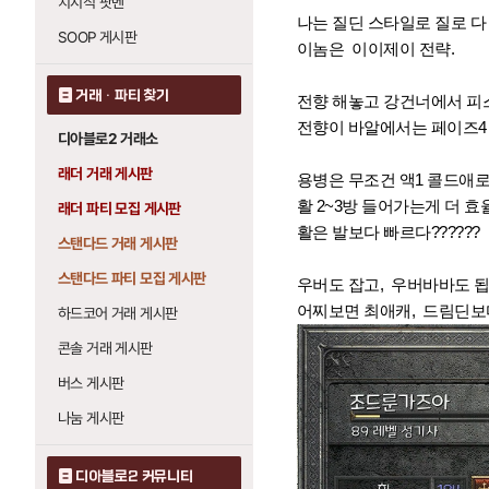
치지직 팟벤
나는 질딘 스타일로 질로 다
SOOP 게시판
이놈은 이이제이 전략.
거래 · 파티 찾기
전향 해놓고 강건너에서 피
전향이 바알에서는 페이즈4
디아블로2 거래소
래더 거래 게시판
용병은 무조건 액1 콜드애로
활 2~3방 들어가는게 더 
래더 파티 모집 게시판
활은 발보다 빠르다??????
스탠다드 거래 게시판
스탠다드 파티 모집 게시판
우버도 잡고, 우버바바도 됩
어찌보면 최애캐, 드림딘보다
하드코어 거래 게시판
콘솔 거래 게시판
버스 게시판
나눔 게시판
디아블로2 커뮤니티