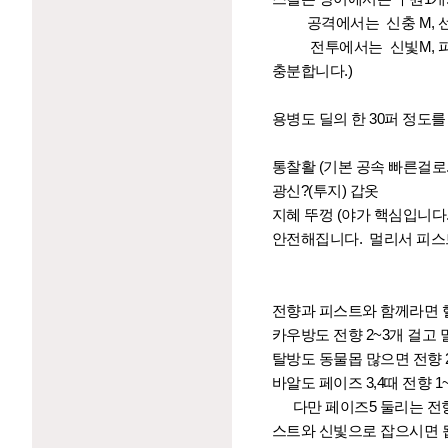
공격에서는 신충 M, 선고 
전투에서는 신빛M, 피스트
충분합니다.)
용병도 딜의 한 30퍼 정도
통찰활 (기본 공속 빠른걸로.
광신?(투지) 갑옷
지혜 뚜껑 (야가 핵심입니다
안전해집니다. 멀리서 피스트
전향과 피스트와 함께라면 
카우방도 전향 2~3개 걸고
탈방도 동물몹 많으면 전향 
바알도 페이즈 3,4때 전향 
다만 페이즈5 둘리는 전향
스트와 신빛으로 잡으시면 