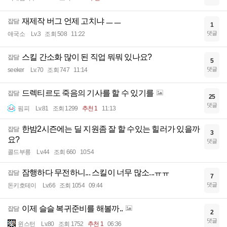
재제작 버그 언제 고치냐 ㅡㅡ
잡담
1
댓글
애국소
Lv.3
조회 508
11:22
스킬 간소화 많이 된 직업 뭐뭐 있나요?
잡담
5
댓글
seeker
Lv.70
조회 747
11:14
드렉티르도 죽음의 기사를 할 수 있기를
잡담
25
댓글
핌피
Lv.81
조회 1299
추천 1
11:13
한밤2시즌에는 딜 지원좀 잘 할 수있는 힐러가 있을까
잡담
3
요?
댓글
콜드부릉
Lv.44
조회 660
10:54
잠행하다 무전하니... 스킬이 너무 많소...ㅠㅠ
잡담
7
댓글
돈키호테이
Lv.66
조회 1054
09:44
이제 슬슬 복귀준비를 해볼까..
잡담
2
댓글
윈스턴
Lv.80
조회 1752
추천 1
06:36