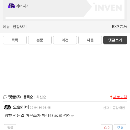
어머자기
메뉴
인장보기
EXP 71%
목록
본문
이전
다음
댓글쓰기
댓글
(8)
등록순
|
최신순
새로고침
오슬라비
25-04-30 08:48
신고
|
공감 확인
방향 꺽는걸 마우스가 아니라 ad로 꺽어서
답글
0
0