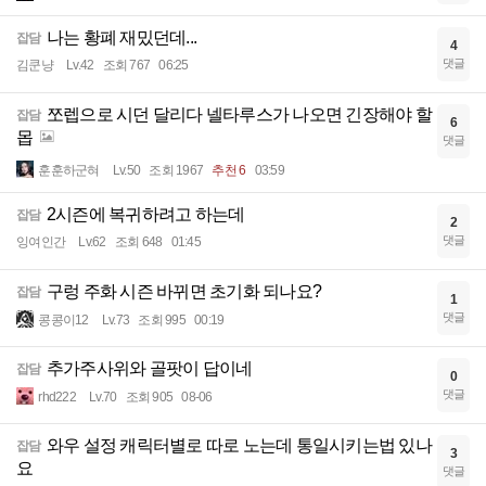
나는 황폐 재밌던데...
잡담
4
댓글
김쿤냥
Lv.42
조회 767
06:25
쪼렙으로 시던 달리다 넬타루스가 나오면 긴장해야 할
잡담
6
몹
댓글
훈훈하군혀
Lv.50
조회 1967
추천 6
03:59
2시즌에 복귀하려고 하는데
잡담
2
댓글
잉여인간
Lv.62
조회 648
01:45
구렁 주화 시즌 바뀌면 초기화 되나요?
잡담
1
댓글
콩콩이12
Lv.73
조회 995
00:19
추가주사위와 골팟이 답이네
잡담
0
댓글
rhd222
Lv.70
조회 905
08-06
와우 설정 캐릭터별로 따로 노는데 통일시키는법 있나
잡담
3
요
댓글