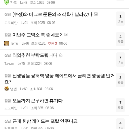
잔도
Lv.48
조회 1625
08-06
(수정)와 버그로 둔둔의 조각 8개 날라갔다
잡담
1
댓글
고도비만
Lv.91
조회 1025
08-06
이번주 교역소 룩 좋네요 2
잡담
4
댓글
Temu
Lv.46
조회 6131
추천 3
08-06
직업추천 부탁드립니다
잡담
7
댓글
Taksim
Lv.75
조회 1224
08-06
선생님들 공허핵 영웅 레이드에서 굴리면 영웅템 인거
잡담
3
죠?
댓글
냉법
Lv.69
조회 831
08-06
오늘까지 근무하면 휴가다!
잡담
7
댓글
고도비만
Lv.91
조회 835
08-06
근데 한밤 레이드는 포탈 안주나요
잡담
4
댓글
탈도드루
Lv.30
조회 835
08-06