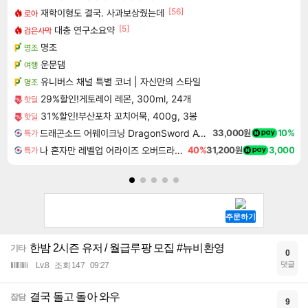
[56]
재학이형도 결국. 사과보상줬는데
로아
[5]
대충 연구소요약
검은사막
명조
명조
운문댐
여행
유니버스 채널 특별 코너 | 자신만의 스타일
명조
29%할인!게토레이 레몬, 300ml, 24개
핫딜
31%할인!부산포차 꼬치어묵, 400g, 3봉
핫딜
드래곤소드 어웨이크닝 DragonSword Awakening
33,000원
10%
특가
나 혼자만 레벨업 어라이즈 오버드라이브 디럭스 에디션 Solo Leveling Arise Overdrive Deluxe Edition
40%
31,200원
3,000
특가
한밤 2시즌 유저 / 월급루팡 모집 #뉴비환영
기타
0
댓글
Iillllllili
Lv.8
조회 147
09:27
결국 돌고 돌아 와우
잡담
9