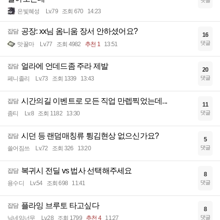
댓글
은빛혜성
Lv.79
조회 670
14:23
공장: xx님 옴니움 장서 안하셨어요?
잡담
16
댓글
맛꿀마
Lv.77
조회 4982
추천 1
13:51
얼라에 언데드좀 주라 제발
잡담
20
댓글
페니졸리
Lv.73
조회 1339
13:43
시간의길 이벤트로 모든 직업 만렙찍었는데...
잡담
11
댓글
좀티
Lv.8
조회 1182
13:30
시던 등 랜덤매칭류 튕김현상 없으신가요?
잡담
5
댓글
쓸어짐쓰
Lv.72
조회 326
13:20
복귀시 전딜 vs 법사 선택해주세요
잡담
8
댓글
용수디
Lv.54
조회 698
11:41
플라잉 브루토 타고싶다
잡담
8
댓글
닉네임너무
Lv.28
조회 1799
추천 4
11:27