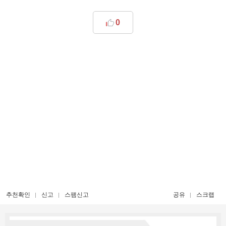
0
추천확인
신고
스팸신고
공유
스크랩