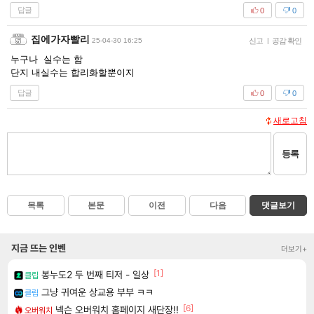
답글
0
0
집에가자빨리
25-04-30 16:25
신고
|
공감 확인
누구나 실수는 함
단지 내실수는 합리화할뿐이지
답글
0
0
새로고침
등록
목록
본문
이전
다음
댓글보기
지금 뜨는 인벤
더보기+
[1]
봉누도2 두 번째 티저 - 일상
클립
그냥 귀여운 상교용 부부 ㅋㅋ
클립
[6]
넥슨 오버워치 홈페이지 새단장!!
오버워치