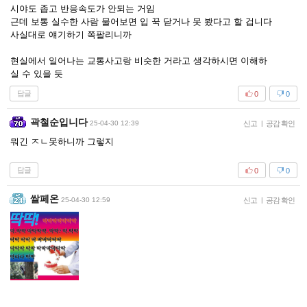
시야도 좁고 반응속도가 안되는 거임
근데 보통 실수한 사람 물어보면 입 꾹 닫거나 못 봤다고 할 겁니다
사실대로 얘기하기 쪽팔리니까
현실에서 일어나는 교통사고랑 비슷한 거라고 생각하시면 이해하
실 수 있을 듯
답글
0
0
곽철순입니다
25-04-30 12:39
신고
|
공감 확인
뭐긴 ㅈㄴ못하니까 그렇지
답글
0
0
쌀페온
25-04-30 12:59
신고
|
공감 확인