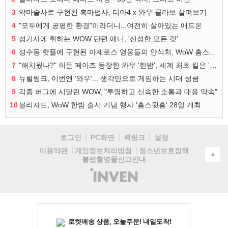
3
악마술사로 구현된 흑마법사, 디아4 x 와우 콜라보 살펴보기
4
"모두에게 공평한 환경"이라더니...여전히 살아있는 애드온
5
성기사에 취하는 WOW 단편 애니, '신성한 모든 것'
6
성수동 핫플에 구현된 아제로스 영웅들의 안식처, WoW 홈스윗홈
7
"해치웠나?" 히든 페이즈 등장한 와우 '한밤', 세계 최초 킬은 '팀 리퀴드'
8
뉴럴링크, 이번엔 '와우'... 생각만으로 게임하는 시대 성큼
9
각종 버그에 시달린 WOW, "투명하고 신속한 소통과 대응 약속"
10
블리자드, WoW 한밤 출시 기념 행사 '홈스윗홈' 28일 개최
로그인
PC화면
퀵링크
설정
청소년보호정책
이용약관
개인정보처리방침
▲
불법촬영물신고안내
(주)
인
벤