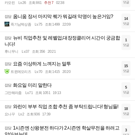
댓글
카모린
Lv.26
조회 861
추천 7
02:38
옴니움 장서 마지막 퀘가 뭐길래 악명이 높은거임?
잡담
14
댓글
죽기님떡상좀
Lv.75
조회 1499
22:09
뉴비 직업추천 및 레벨업,대장정클리어 시간이 궁금합
잡담
1
니다!
댓글
후니무니
Lv.37
조회 356
20:21
요즘 이상하게 느껴지는 말투
잡담
15
댓글
트윈메모리즈
Lv.70
조회 1415
20:20
화요일 미리 말한다
잡담
5
댓글
그만해라좀
Lv.71
조회 1051
19:13
와린이 부부 직업 조합 추천 좀 부탁드립니다! 형님들!
잡담
18
댓글
요나꾸
Lv.2
조회 936
17:39
1시즌엔 산왕분전 하다가 2시즌엔 학살무전을 하려고
잡담
3
알아보는데