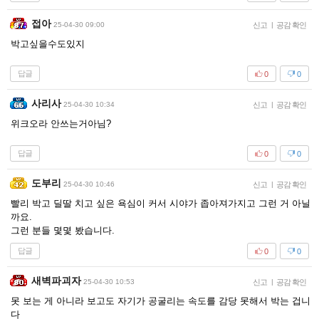
접아
25-04-30 09:00
신고
|
공감 확인
박고싶을수도있지
답글
0
0
사리사
25-04-30 10:34
신고
|
공감 확인
위크오라 안쓰는거아님?
답글
0
0
도부리
25-04-30 10:46
신고
|
공감 확인
빨리 박고 딜딸 치고 싶은 욕심이 커서 시야가 좁아져가지고 그런 거 아닐
까요.
그런 분들 몇몇 봤습니다.
답글
0
0
새벽파괴자
25-04-30 10:53
신고
|
공감 확인
못 보는 게 아니라 보고도 자기가 공굴리는 속도를 감당 못해서 박는 겁니
다