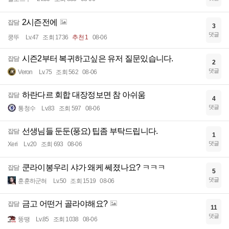
2시즌전에
잡담
3
댓글
쿵뚜
Lv.47
조회 1736
추천 1
08-06
시즌2부터 복귀하고싶은 유저 질문있습니다.
잡담
2
댓글
Veron
Lv.75
조회 562
08-06
하란다르 회합 대장정보면 참 아쉬움
잡담
4
댓글
통청수
Lv.83
조회 597
08-06
선생님들 둔둔(풍요) 팁좀 부탁드립니다.
잡담
1
댓글
Xeri
Lv.20
조회 693
08-06
쿤라이봉우리 샤가 왜케 쎄졌나요? ㅋㅋㅋ
잡담
5
댓글
훈훈하군혀
Lv.50
조회 1519
08-06
금고 어떤거 골라야해요?
잡담
11
댓글
뚱땡
Lv.85
조회 1038
08-06