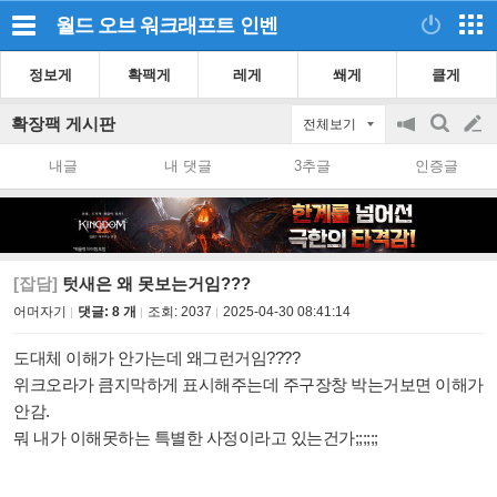
월드 오브 워크래프트
인벤
정보게
확팩게
레게
쐐게
클게
확장팩 게시판
전체보기
공
검
글
지
색
내글
내 댓글
3추글
인증글
on/off
쓰
기
[잡담]
텃새은 왜 못보는거임???
어머자기
댓글: 8 개
조회:
2037
2025-04-30 08:41:14
도대체 이해가 안가는데 왜그런거임????
위크오라가 큼지막하게 표시해주는데 주구장창 박는거보면 이해가
안감.
뭐 내가 이해못하는 특별한 사정이라고 있는건가;;;;;;