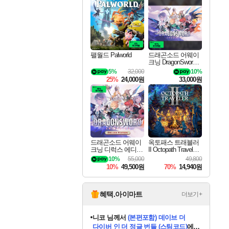
최대 90% 할인가를 만나보세요!
네이버혜택과 함께 만나보세요!
50%할인&추가 적립까지!
이니&베니 혜택까지!
네이버 혜택가와 함께 예약하세요!
할인&네이버혜택으로 만나보세요!
네이버페이 혜택과 만나보세요!
40주년 프로모션으로 만나보세요!
할인가에 만나보세요!
일부 에디션 상시 할인!
혜택으로 예약 판매 중
편안하게 충전하세요
팰월드 Palworld
드래곤소드 어웨이
크닝 DragonSword A
wakening
5%
32,000
10%
25%
24,000원
33,000원
드래곤소드 어웨이
옥토패스 트래블러
크닝 디럭스 에디션
II Octopath Traveler I
DragonSword Awake
I
10%
55,000
49,800
ning Deluxe Edition
10%
49,500원
70%
14,940원
혜택.아이마트
더보기+
니코
님께서
(본편포함) 데이브 더
다이버 인 더 정글 번들 (스팀코드)
에