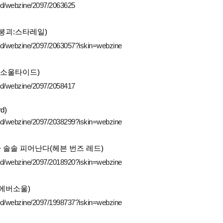
ard/webzine/2097/2063625
붕괴:스타레일)
ard/webzine/2097/2063057?iskin=webzine
(소울타이드)
ard/webzine/2097/2058417
d)
ard/webzine/2097/2038299?iskin=webzine
솔솔 피어난다(헤븐 번즈 레드)
ard/webzine/2097/2018920?iskin=webzine
에버소울)
ard/webzine/2097/1998737?iskin=webzine