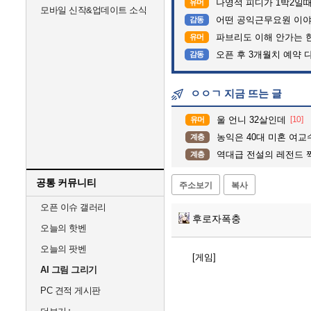
나영석 피디가 1박2일
유머
모바일 신작&업데이트 소식
어떤 공익근무요원 이
감동
파브리도 이해 안가는 
유머
오픈 후 3개월치 예약 
감동
ㅇㅇㄱ 지금 뜨는 글
울 언니 32살인데
[10]
유머
농익은 40대 미혼 여교
계층
역대급 전설의 레전드 
계층
공통 커뮤니티
주소보기
복사
오픈 이슈 갤러리
후로자폭충
오늘의 핫벤
오늘의 팟벤
[게임]
AI 그림 그리기
PC 견적 게시판