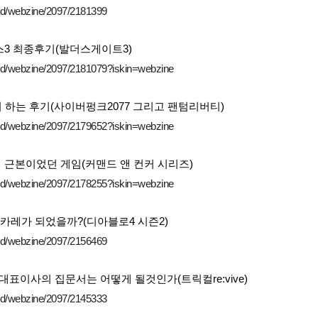
ard/webzine/2097/2181399
스3 최종후기(발더스게이트3)
ard/webzine/2097/2181079?iskin=webzine
하는 후기(사이버펑크2077 그리고 팬텀리버티)
ard/webzine/2097/2179652?iskin=webzine
 근본이었던 게임(커맨드 앤 컨커 시리즈)
ard/webzine/2097/2178255?iskin=webzine
 카레가 되었을까?(디아블로4 시즌2)
ard/webzine/2097/2156469
다!! 대표이사의 집문서는 어떻게 될것인가(트릭컬
re:vive)
ard/webzine/2097/2145333