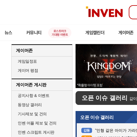
인
벤
로스트아크
뉴스
커뮤니티
게임캘린더
게이머존
기대평 이벤트
게이머존
게임일정표
게이머 평점
게이머존 게시판
공지사항 & 이벤트
오픈 이슈 갤러리
같이
동영상 갤러리
기사제보 및 건의
오픈 이슈 갤러리
인벤 어플 제보 및 건의
“인형 같은 아이가 가라앉는데”…
감동
인벤 스크립트 게시판