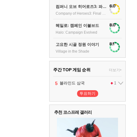
6.0
컴퍼니 오브 히어로즈3: 파이널 스탠드
Company of Heroes3: Final stand
8.0
헤일로: 캠페인 이볼브드
Halo: Campaign Evolved
8.1
고요한 시골 정원 이야기
Village in the Shade
주간 TOP 게임 순위
더보기+
1
2
3
4
5
팰월드
프로야구스피리츠2026
드래곤소드 : 어웨이크닝
블라인드 삼국
어쌔신 크리드: 블랙 플래그 리싱크드
1
2
2
1
투표하기
6
그랑블루 판타지 리링크 - 엔드리스 라그나로크
1
추천 코스프레 갤러리
7
리듬 천국 미라클 스타즈
2