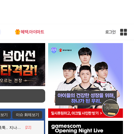
혜택.아이마트
로그인
인
벤
전
체
사
이
트
맵
제보기
이슈 화제보기
인
던 아재의 정체
[22]
벤
배