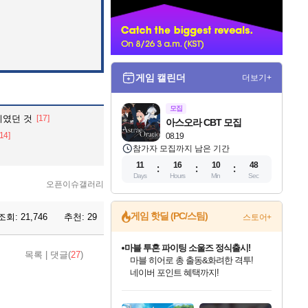
너
게임 캘린더
더보기+
모집
이였던 것
[17]
아스오라 CBT 모집
[14]
08.19
참가자 모집까지 남은 기간
11
16
10
48
Days
Hours
Min
Sec
오픈이슈갤러리
게임 핫딜 (PC/스팀)
조회:
21,746
추천:
29
스토어+
마블 투혼 파이팅 소울즈 정식출시!
목록
|
댓글(
27
)
마블 히어로 총 출동&화려한 격투!
네이버 포인트 혜택까지!
인벤게임즈 8월 특별 할인!
드래곤소드: 어웨이크닝 입점!
문명 7 특별 할인!
귀무자: 검의 길 예약 판매 중!
비스트 오브 리인카네이션 정식 출시!
커세어 코브 출시 기념 할인!
더 렐릭 퍼스트 가디언 정식 출시
베데스다 40주년 기념 할인 중!
캡콤 프렌차이즈 할인 진행 중!
캡콤 일부 상품 상시 할인
스타워즈 은하계 레이서
로블록스 기프트 카드 공식 입점
인기 퍼블리셔 모음!
스팀으로 만나는 드래곤소드!
조선&고려 DLC 출시 예정
10% 할인과
게임프릭 신작 IP
해적'섬'을 발전시키자!
설화x하드코어 액션!
베데스다의 명작들을
몬헌, 바하 등 인기 IP를
몬헌 와일즈 & 드래곤즈 도그마2
인벤게임즈에서 10% 추가 적립
Robux를 가장 안전하고