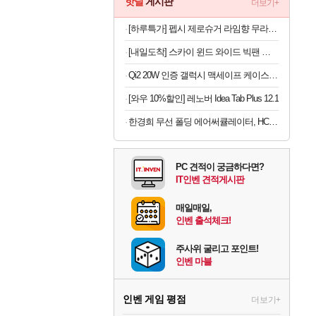
핫딜
게시판
더보기+
[하루특가] 펩시 제로슈거 라임향 무라벨, 300ml, 20개
[내일도착] 스카이 윈드 와이드 빅팬 접이식 선풍기, 카키, 3개
Qi2 20W 인증 갤럭시 맥세이프 케이스 c11 에디션 갤럭시Z 폴드8 울트라, TPU+PC, 피어리스
[와우 10%할인] 레노버 Idea Tab Plus 12.1
한경희 무선 폴딩 에어써큘레이터, HC-120F, 아이보리, 1개
PC 견적이 궁금하다면?
IT인벤 견적게시판
매일매일,
인벤 출석체크!
주사위 굴리고 포인트!
인벤 마블
인벤 게임 평점
더보기+