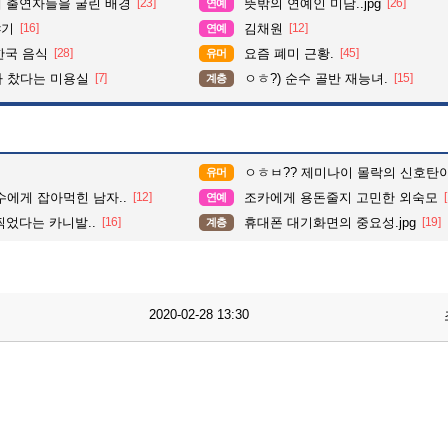
때 출연자들을 굴린 배경
[23]
뜻밖의 연예인 미담..jpg
[26]
연예
야기
[16]
김채원
[12]
연예
한국 음식
[28]
요즘 폐미 근황.
[45]
유머
다 찼다는 미용실
[7]
ㅇㅎ?) 순수 골반 재능녀.
[15]
계층
ㅇㅎㅂ?? 제미나이 몰락의 신호탄
유머
수에게 잡아먹힌 남자..
[12]
조카에게 용돈줄지 고민한 외숙모
연예
찍었다는 카니발..
[16]
휴대폰 대기화면의 중요성.jpg
[19]
계층
2020-02-28 13:30