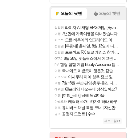
오늘의 팟벤
오늘의 핫벤
라이자 AI 채팅 RPG 게임 [RyzaChat: AI] 공개
섭컬겜
7년만에 가족여행을 다녀왔습니다.
여행
모든 바우에라 업그레이드 아이템 획득 위치 공략 (89개)
비스트
[무한대] 출시일, 8월 13일에 나오나
섭컬겜
프로젝트 RX 도쿄 게임쇼 참가 결정
섭컬겜
8월 28일 넷플릭스에서 예고편 공개 예정
GTA6
힐링 탐험 게임 Bearly Awesome 챕터 1 트레일러
PV
국내에도 이쁜곳이 많은것 같습니다
여행
아사쿠라 마이 성우 정보 및 주요 필모
아스오라
7월~8월 부산-단양-충주-울진 다녀왔어요~
여행
60프레임 나오는데 정상일까요?
레퀴엠
[여행_국내] 남해 독일마을
여행
캐릭터 소개 - 카가미하라 하루
아스오라
유니버스 채널 특별 코너 | 자신만의 스타일
명조
공명자 모먼트 | 수수
명조
새로고침