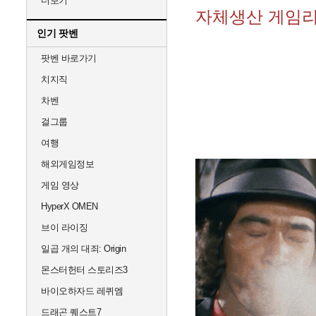
더보기
자체생산 게임리
인기 팟벤
팟벤 바로가기
치지직
차벤
걸그룹
여행
해외게임정보
게임 영상
HyperX OMEN
브이 라이징
일곱 개의 대죄: Origin
몬스터헌터 스토리즈3
바이오하자드 레퀴엠
드래곤 퀘스트7