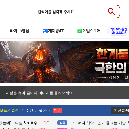
Submit
최대 90% 할인
라이브/영상
게이밍/IT
게임스토어
8월 프로모션
 보고 싶은 유머 글이나 이미지를 올려보세요!
오늘의 화제
주간
월간
이슈
지난 화
수심 3m 호수 뛰어든 60대 의인
[19]
슥오더니 촤악.. 연기 뚫고는 가슴 툭툭.. 지나가
감동