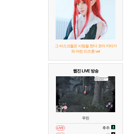
8
헤일로: 캠페인 이볼브드
2
9
캡틴 츠바사 2 월드 파이터즈
10
레고 배트맨: 레거시 오브 더 다크 나이트
그 비스크돌은 사랑을 한다 코마 키타가
와 마린 리즈큥 ver
웹진 LIVE 방송
푸린
후추
LIVE