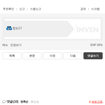
추천확인
신고
스팸신고
공유
스크랩
킹도57
메뉴
인장보기
EXP 35%
목록
본문
이전
다음
댓글쓰기
댓글
(10)
등록순
|
최신순
새로고침