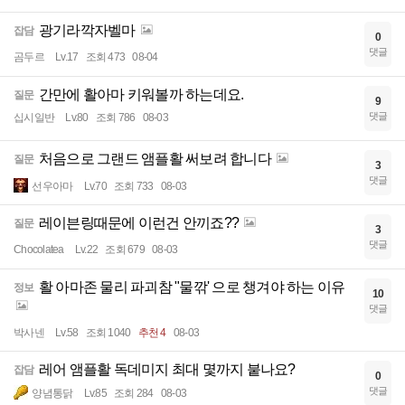
광기라깍자벨마
잡담
0
댓글
곰두르
Lv.17
조회 473
08-04
간만에 활아마 키워볼까 하는데요.
질문
9
댓글
십시일반
Lv.80
조회 786
08-03
처음으로 그랜드 앰플활 써보려 합니다
질문
3
댓글
선우아마
Lv.70
조회 733
08-03
레이븐링때문에 이런건 안끼죠??
질문
3
댓글
Chocolatea
Lv.22
조회 679
08-03
활 아마존 물리 파괴참 "물깎' 으로 챙겨야 하는 이유
정보
10
댓글
박사넨
Lv.58
조회 1040
추천 4
08-03
레어 앰플활 독데미지 최대 몇까지 붙나요?
잡담
0
댓글
양념통닭
Lv.85
조회 284
08-03