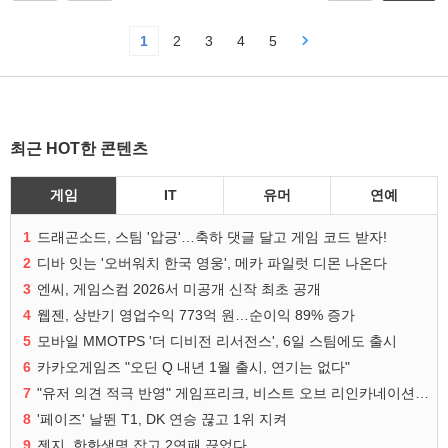
1
2
3
4
5
최근 HOT한 콘텐츠
게임
IT
유머
연예
1
드래곤소드, 스팀 '압긍'…축하 댓글 달고 게임 코드 받자!
2
디바 잇는 '오버워치 한국 영웅', 메카 파일럿 디몬 나온다
3
엔씨, 게임스컴 2026서 미공개 신작 최초 공개
4
웹젠, 상반기 영업수익 773억 원…순이익 89% 증가
5
모바일 MMOTPS '더 디비전 리서전스', 6일 스팀에도 출시
6
카카오게임즈 "오딘 Q 내년 1월 출시, 연기는 없다"
7
"유저 의견 적극 반영" 게임프리크, 비스트 오브 리인카네이션 개선 나선다
8
'페이즈' 날뛴 T1, DK 연승 끊고 1위 지켜
9
젠지, 한화생명 잡고 2연패 끊었다