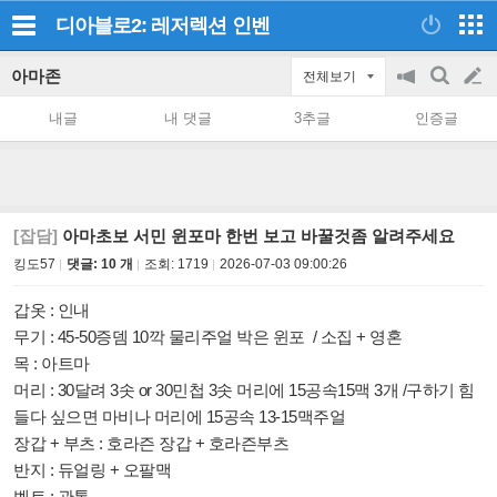
디아블로2: 레저렉션
인벤
아마존
전체보기
공
검
글
지
색
내글
내 댓글
3추글
인증글
on/off
쓰
기
[잡담]
아마초보 서민 윈포마 한번 보고 바꿀것좀 알려주세요
킹도57
댓글: 10 개
조회:
1719
2026-07-03 09:00:26
갑옷 : 인내
무기 : 45-50증뎀 10깍 물리주얼 박은 윈포 /
소집 + 영혼
목 : 아트마
머리 : 30달려 3솟 or 30민첩 3솟 머리에 15공속15맥 3개 /구하기 힘
들다 싶으면 마비나 머리에 15공속 13-15맥주얼
장갑 + 부츠 : 호라즌 장갑 + 호라즌부츠
반지 : 듀얼링 + 오팔맥
벨트 : 관통