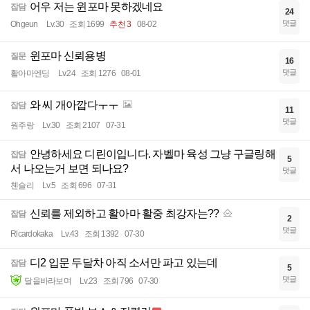
어우 저는 윈포마 못하겠네요
잡담
24
댓글
Ohgeun
Lv.30
조회 1699
추천 3
08-02
윈포마 신뢰용병
질문
16
댓글
활아마엔딩
Lv.24
조회 1276
08-01
와 씨 개아깝다ㅜㅜ
잡담
11
댓글
원주랑
Lv.30
조회 2107
07-31
안녕하세요 디린이입니다. 자벨마 육성 그냥 구글링해
잡담
5
서 나오는거 보면 되나요?
댓글
첸슬리
Lv.5
조회 696
07-31
신뢰를 제외하고 활아마 활중 최강자는??
잡담
2
댓글
Rlcardokaka
Lv.43
조회 1392
07-30
디2 입문 두달차 아직 소서만 파고 있는데
잡담
5
댓글
달을바라보며
Lv.23
조회 796
07-30