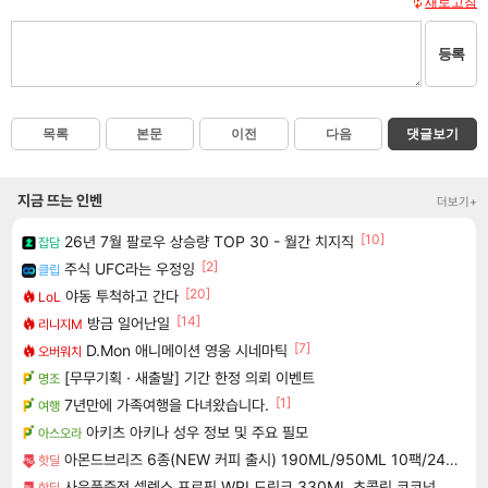
새로고침
등록
목록
본문
이전
다음
댓글보기
지금 뜨는 인벤
더보기+
[10]
26년 7월 팔로우 상승량 TOP 30 - 월간 치지직
잡담
[2]
주식 UFC라는 우정잉
클립
[20]
야동 투척하고 간다
LoL
[14]
방금 일어난일
리니지M
[7]
D.Mon 애니메이션 영웅 시네마틱
오버워치
[무무기획 · 새출발] 기간 한정 의뢰 이벤트
명조
[1]
7년만에 가족여행을 다녀왔습니다.
여행
아키츠 아키나 성우 정보 및 주요 필모
아스오라
아몬드브리즈 6종(NEW 커피 출시) 190ML/950ML 10팩/24팩/48팩 중 택 1
핫딜
사은품증정 셀렉스 프로핏 WPI 드링크 330ML 초콜릿,코코넛,복숭아 중 택1
핫딜