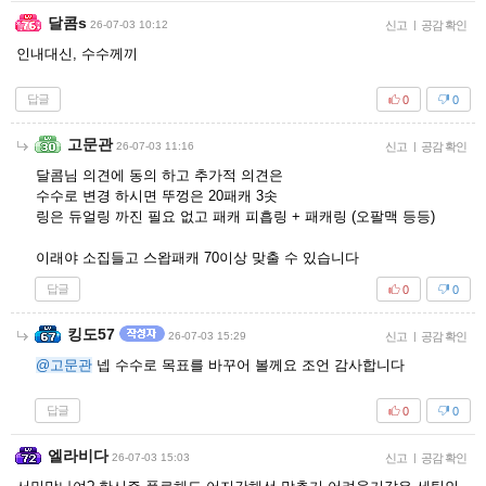
달콤s
26-07-03 10:12
신고
|
공감 확인
인내대신, 수수께끼
답글
0
0
고문관
26-07-03 11:16
신고
|
공감 확인
달콤님 의견에 동의 하고 추가적 의견은
수수로 변경 하시면 뚜껑은 20패캐 3솟
링은 듀얼링 까진 필요 없고 패캐 피흡링 + 패캐링 (오팔맥 등등)
이래야 소집들고 스왑패캐 70이상 맞출 수 있습니다
답글
0
0
킹도57
26-07-03 15:29
신고
|
공감 확인
@고문관
넵 수수로 목표를 바꾸어 볼께요 조언 감사합니다
답글
0
0
엘라비다
26-07-03 15:03
신고
|
공감 확인