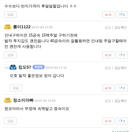
수수보다 반지가격이 후덜덜할겁니다 ㅎㅎ
답글
0
0
롱이1122
26-07-03 17:05
신고
|
공감 확인
인내구하지전 15공속 15맥주얼 구하기전에
발작 투지갑도 괜잔읍니다 40공속이라 잘활용하면 인내랑 주얼구할때까
진 괜잔게 사용합니다
답글
0
0
킹도57
26-07-03 17:10
신고
|
공감 확인
오호 발작 좋은정보 얻어 갑니다
답글
0
0
정소이아빠
26-07-04 11:52
신고
|
공감 확인
윈포마라서 뚜껑에 속맥말고 증속이요
답글
0
0