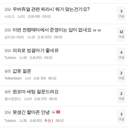
우버쥬얼 관련 찌라시 뭐가 맞는건가요?
잡담
3
댓글
사과교
Lv.51
조회 490
08-03
이번 전령메타에서 준영이는 답이 없네요 ㅠㅠ
잡담
12
댓글
공작로니에르
Lv.19
조회 1051
08-03
의외로 빙결마가 좋네유
잡담
4
댓글
Tuluhan
Lv.30
조회 851
08-02
갑옷 질문
질문
2
댓글
Yellowbeam
Lv.4
조회 359
08-02
윈포마 세팅 질문드려요
질문
2
댓글
콩이뚠뚠이
Lv.24
조회 570
08-02
못생긴 할마존 안녕
잡담
3
댓글
Tuluhan
Lv.30
조회 953
추천 1
08-02