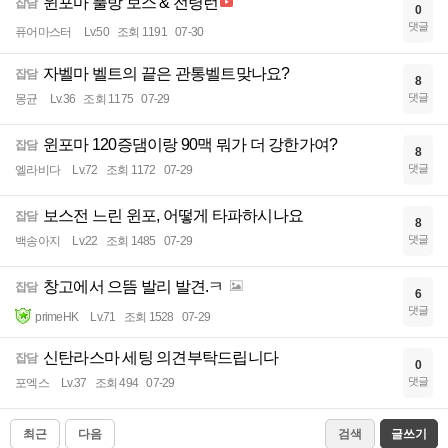
윈포마 풀방 보스 & 전령런
잡담
0
댓글
퓨어마스터
Lv.50
조회 1191
07-30
자벨마 벨트의 끝은 관통벨트맞나요?
잡담
8
댓글
몽균
Lv.36
조회 1175
07-29
윈포마 120증댐이랑 90맥 뭐가 더 강한가여?
잡담
8
댓글
엘라비다
Lv.72
조회 1172
07-29
보스전 느린 윈포, 어떻게 타파하시나요
잡담
8
댓글
백송아지
Lv.22
조회 1485
07-29
창고에서 으뜸 발리 발견.ㅋ
잡담
6
댓글
primeHK
Lv.71
조회 1528
07-29
신탄라스마 세팅 의견부탁드립니다
잡담
0
댓글
포엑스
Lv.37
조회 494
07-29
최근
다음
검색
글쓰기