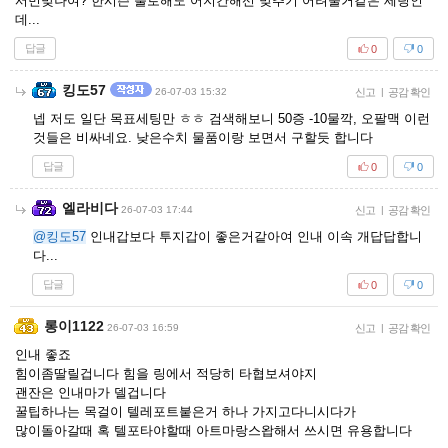
서민맞나여? 한시즌 풀로해도 어지간해선 맞추기 어려울거같은 세팅인
데...
답글
0
0
킹도57
26-07-03 15:32
신고
|
공감 확인
넵 저도 일단 목표세팅만 ㅎㅎ 검색해보니 50증 -10물깍, 오팔맥 이런
것들은 비싸네요. 낮은수치 물품이랑 보면서 구할듯 합니다
답글
0
0
엘라비다
26-07-03 17:44
신고
|
공감 확인
@킹도57
인내갑보다 투지갑이 좋은거같아여 인내 이속 개답답합니
다...
답글
0
0
롱이1122
26-07-03 16:59
신고
|
공감 확인
인내 좋죠
힘이좀딸릴겁니다 힘을 링에서 적당히 타협보셔야지
괜잔은 인내마가 델겁니다
꿀팁하나는 목걸이 텔레포트붙은거 하나 가지고다니시다가
많이돌아갈때 혹 텔포타야할때 아트마랑스왑해서 쓰시면 유용합니다