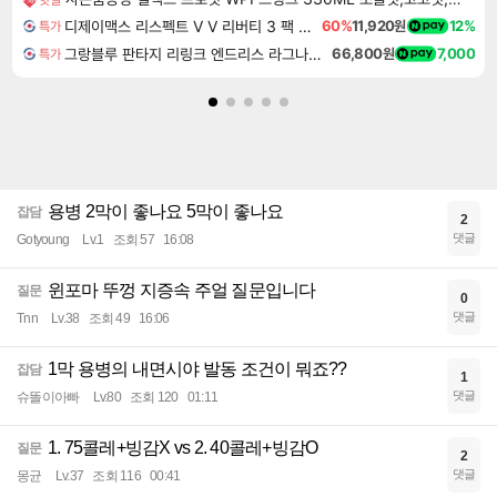
디제이맥스 리스펙트 V V 리버티 3 팩 DJMAX RESPECT V V Liberty 3 Pack DLC
60%
11,920원
12%
특가
그랑블루 판타지 리링크 엔드리스 라그나로크 Granblue Fantasy Relink Endless Ragnarok
66,800원
7,000
특가
용병 2막이 좋나요 5막이 좋나요
잡담
2
댓글
Gotyoung
Lv.1
조회 57
16:08
윈포마 뚜껑 지증속 주얼 질문입니다
질문
0
댓글
Tnn
Lv.38
조회 49
16:06
1막 용병의 내면시야 발동 조건이 뭐죠??
잡담
1
댓글
슈똘이아빠
Lv.80
조회 120
01:11
1. 75콜레+빙감X vs 2. 40콜레+빙감O
질문
2
댓글
몽균
Lv.37
조회 116
00:41