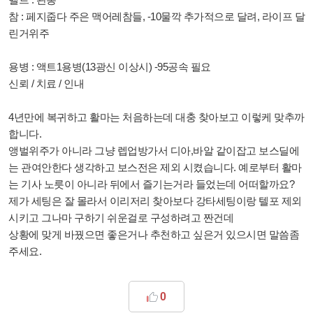
참 : 페지줍다 주은 맥어레참들, -10물깍 추가적으로 달려, 라이프 달
린거위주
용병 : 액트1용병(13광신 이상시) -95공속 필요
신뢰 / 치료 / 인내
4년만에 복귀하고 활마는 처음하는데 대충 찾아보고 이렇케 맞추까
합니다.
앵벌위주가 아니라 그냥 렙업방가서 디아,바알 같이잡고 보스딜에
는 관여안한다 생각하고 보스전은 제외 시켰습니다. 예로부터 활마
는 기사 노릇이 아니라 뒤에서 즐기는거라 들었는데 어떠할까요?
제가 세팅은 잘 몰라서 이리저리 찾아보다 강타세팅이랑 텔포 제외
시키고 그나마 구하기 쉬운걸로 구성하려고 짠건데
상황에 맞게 바꿨으면 좋은거나 추천하고 싶은거 있으시면 말씀좀
주세요.
0