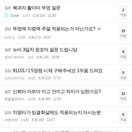
복귀자 활아마 뚜껑 질문
질문
2
댓글
Donie
Lv.71
조회 183
21:05
뚜껑에 지증맥 주얼 적용되는거 아닌가요?
잡담
15
댓글
사과교
Lv.52
조회 272
20:47
뉴비 3일차 윈포마 질문 드립니당
질문
8
댓글
초보디린이이
Lv.1
조회 226
18:09
91101 / 1 5정령 시체 구해주세요 1우움 드려요
잡담
0
댓글
노바소서사신
Lv.22
조회 100
17:37
신뢰마 아트마 끼고 안끼고 차이가 심한가요?
질문
12
댓글
후움멀로하지
Lv.13
조회 405
12:25
치명타가 빙결화살에도 적용되는지 아시는분
잡담
6
댓글
야한여자
Lv.31
조회 197
12:07