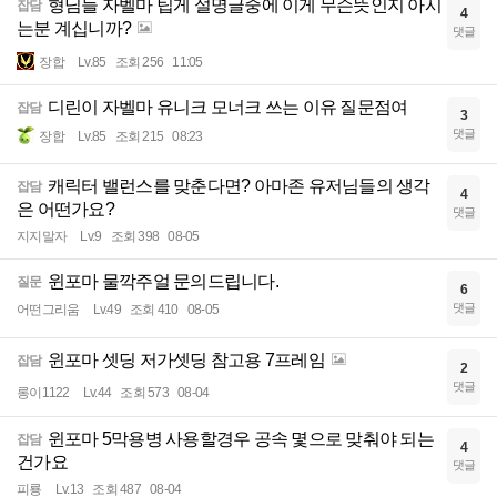
형님들 자벨마 팁게 설명글중에 이게 무슨뜻인지 아시
잡담
4
는분 계십니까?
댓글
장합
Lv.85
조회 256
11:05
디린이 자벨마 유니크 모너크 쓰는 이유 질문점여
잡담
3
댓글
장합
Lv.85
조회 215
08:23
캐릭터 밸런스를 맞춘다면? 아마존 유저님들의 생각
잡담
4
은 어떤가요?
댓글
지지말자
Lv.9
조회 398
08-05
윈포마 물깍주얼 문의드립니다.
질문
6
댓글
어떤그리움
Lv.49
조회 410
08-05
윈포마 셋딩 저가셋딩 참고용 7프레임
잡담
2
댓글
롱이1122
Lv.44
조회 573
08-04
윈포마 5막용병 사용할경우 공속 몇으로 맞춰야 되는
잡담
4
건가요
댓글
피룡
Lv.13
조회 487
08-04