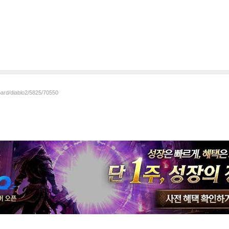
oard/diablo2/5825/70550