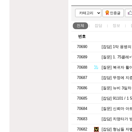
인증글
전체
잡담
정보
번호
70690
[잡담]
1막 용병의
70689
[질문]
1. 75콜레+
70688
[질문]
복귀자 활아
70687
[잡담]
뚜껑에 지증
70686
[질문]
뉴비 3일차
70685
[잡담]
91101 /
70684
[질문]
신뢰마 아트
70683
[잡담]
치명타가 
70682
[잡담]
형님들 자벨마 