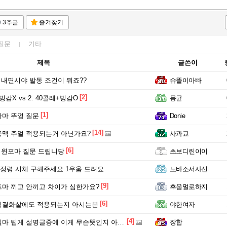
3추글
즐겨찾기
질문
기타
제목
글쓴이
 내면시야 발동 조건이 뭐죠??
슈똘이아빠
[2]
빙감X vs 2. 40콜레+빙감O
몽균
[1]
마 뚜껑 질문
Donie
[14]
맥 주얼 적용되는거 아닌가요?
사과교
[6]
 윈포마 질문 드립니당
초보디린이이
 1 5정령 시체 구해주세요 1우움 드려요
노바소서사신
[9]
마 끼고 안끼고 차이가 심한가요?
후움멀로하지
[6]
빙결화살에도 적용되는지 아시는분
야한여자
[4]
팁게 설명글중에 이게 무슨뜻인지 아시는분 계십니까?
장합