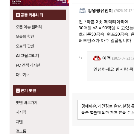
킹왕짱유진이
(2026-07-12 
공통 커뮤니티
전 7라흡 3솟 매직티아라에
오픈 이슈 갤러리
30맥뎀 x3 = 90맥뎀 끼고
호라존30공속. 윈포20공속.
오늘의 핫벤
퍼포먼스가 아주 일품입니다
오늘의 팟벤
AI 그림 그리기
예맥
(2026-07-22 19
PC 견적 게시판
안녕하세요 반지랑 목
더보기
인기 팟벤
팟벤 바로가기
치지직
차벤
걸그룹