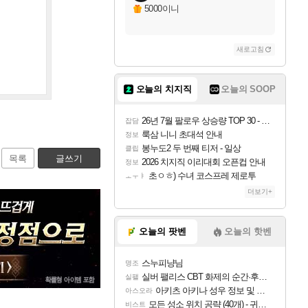
5000이니
새로고침
오늘의 치지직
오늘의 SOOP
26년 7월 팔로우 상승량 TOP 30 - 월간 치지직
잡담
룩삼 니니 초대석 안내
정보
봉누도2 두 번째 티저 - 일상
클립
목록
글쓰기
2026 치지직 이리대회 오픈컵 안내
정보
초ㅇㅎ) 수녀 코스프레 제로투
ㅗㅜㅑ
더보기+
오늘의 팟벤
오늘의 핫벤
스누피냥님
명조
실버 팰리스 CBT 화제의 순간·후기 모음
실팰
아키츠 아키나 성우 정보 및 주요 필모
아스오라
모든 성소 위치 공략 (40개) - 귀환한 영혼 도전과제
비스트