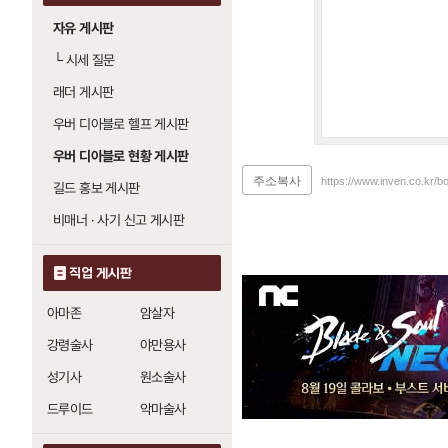
자유 게시판
└
시세 질문
래더 게시판
우버 디아블로 헬프 게시판
우버 디아블로 현황 게시판
주소복사
https://www.inven.co.kr/b
길드 홍보 게시판
비매너 · 사기 신고 게시판
직업 게시판
아마존
암살자
강령술사
야만용사
성기사
원소술사
드루이드
악마술사