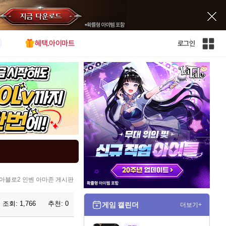
혜택.아이마트
로그인
인
벤
전
체
사
이
트
맵
아블로2 인벤 아마존 게시판
조회:
1,766
추천:
0
게임 캘린더
더보기+