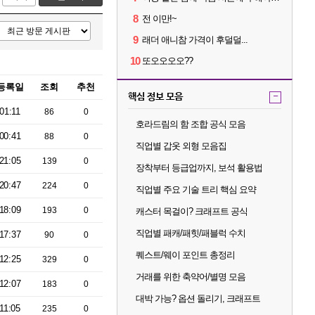
8
전 이만!~
9
래더 애니참 가격이 후덜덜...
10
또오오오오??
등록일
조회
추천
핵심 정보 모음
-
01:11
86
0
호라드림의 함 조합 공식 모음
00:41
88
0
직업별 갑옷 외형 모음집
21:05
139
0
장착부터 등급업까지, 보석 활용법
20:47
224
0
직업별 주요 기술 트리 핵심 요약
18:09
193
0
캐스터 목걸이? 크래프트 공식
직업별 패캐/패힛/패블럭 수치
17:37
90
0
퀘스트/웨이 포인트 총정리
12:25
329
0
거래를 위한 축약어/별명 모음
12:07
183
0
대박 가능? 옵션 돌리기, 크래프트
11:05
235
0