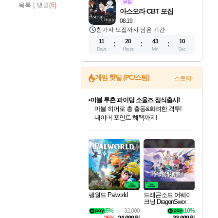
모집
목록
|
댓글(
6
)
아스오라 CBT 모집
08.19
참가자 모집까지 남은 기간
11
20
43
08
Days
Hours
Min
Sec
게임 핫딜 (PC/스팀)
스토어+
마블 투혼 파이팅 소울즈 정식출시!
마블 히어로 총 출동&화려한 격투!
네이버 포인트 혜택까지!
인벤게임즈 8월 특별 할인!
드래곤소드: 어웨이크닝 입점!
문명 7 특별 할인!
귀무자: 검의 길 예약 판매 중!
비스트 오브 리인카네이션 정식 출시!
커세어 코브 출시 기념 할인!
더 렐릭 퍼스트 가디언 정식 출시
베데스다 40주년 기념 할인 중!
캡콤 프렌차이즈 할인 진행 중!
캡콤 일부 상품 상시 할인
스타워즈 은하계 레이서
로블록스 기프트 카드 공식 입점
인기 퍼블리셔 모음!
스팀으로 만나는 드래곤소드!
조선&고려 DLC 출시 예정
10% 할인과
게임프릭 신작 IP
해적'섬'을 발전시키자!
설화x하드코어 액션!
베데스다의 명작들을
몬헌, 바하 등 인기 IP를
몬헌 와일즈 & 드래곤즈 도그마2
인벤게임즈에서 10% 추가 적립
Robux를 가장 안전하고
최대 90% 할인가를 만나보세요!
네이버혜택과 함께 만나보세요!
50%할인&추가 적립까지!
이니&베니 혜택까지!
네이버 혜택가와 함께 예약하세요!
할인&네이버혜택으로 만나보세요!
네이버페이 혜택과 만나보세요!
40주년 프로모션으로 만나보세요!
할인가에 만나보세요!
일부 에디션 상시 할인!
혜택으로 예약 판매 중
편안하게 충전하세요
팰월드 Palworld
드래곤소드 어웨이
크닝 DragonSword A
wakening
5%
32,000
10%