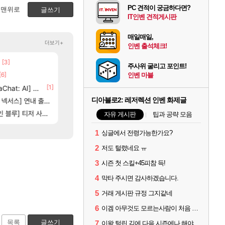
PC 견적이 궁금하다면?
맨위로
글쓰기
IT인벤 견적게시판
매일매일,
더보기+
인벤 출석체크!
[3]
[7]
[83]
장몰락
보상 공지 나온거 10추 하니 올리자
챕터별 길찾기/지도 공략 (1 ~ 12장)
로아
비스트
주사위 굴리고 포인트!
[6]
[65]
부산 헌혈 먹튀 ㄷㄷ..
스위치2판 ‘몬헌 와일즈’, 30~40fps 목표 추
인벤 마블
메이플
해외겜
3]
[1]
[207]
at: AI] 공개
신호등 2인 40%글 존나 긁히네 씨발
4컷 만화 | 야간 보초는 너무 힘들어
메이플
아주프로
[13]
[1]
디아블로2: 레저렉션 인벤 화제글
스] 연내 출시 예정
7년만에 가족여행을 다녀왔습니다.
장비 올환 이후 약 7개월
검은사막
여행
[125]
[82]
별 분포
] 티저 사이트 오픈
벨가르딘 맛본 시점 민심 췤
쿠를 먼저 보내서 기습하는 법
로아
비스트
자유 게시판
팁과 공략 모음
1
싱글에서 전령가능한가요?
2
저도 털렸네요 ㅠ
3
시즌 첫 스킬+45피참 득!
4
막타 주시면 감사하겠습니다.
5
거래 게시판 규정 그지같네
6
이겜 아무것도 모르는사람이 처음 시작하기 괜찮나요?
목록
글쓰기
7
이왕 털린 김에 다음 시즌에나 해야겠네요