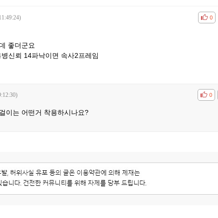
11:49:24)
공감
비공
0
있는데 좋더군요
 용병신뢰 14파낙이면 속사2프레임
:12:30)
공감
비공
0
걸이는 어떤거 착용하시나요?