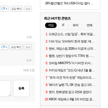
28%할인!벨킨 7in1 USB-C타입 멀티 허브 AVC009 맥북 에어 프로 M5 갤럭시북6 아이패드 윈도우 노트북 호환
감
0
공감 확인
신고
최근 HOT한 콘텐츠
게임
IT
유머
연예
1
드래곤소드, 스팀 '압긍'…축하 댓글 달고 게임 코드 받자!
답글
2
디바 잇는 '오버워치 한국 영웅', 메카 파일럿 디몬 나온다
감
0
공감 확인
신고
3
엔씨, 게임스컴 2026서 미공개 신작 최초 공개
4
웹젠, 상반기 영업수익 773억 원…순이익 89% 증가
답글
5
모바일 MMOTPS '더 디비전 리서전스', 6일 스팀에도 출시
6
새로고침
카카오게임즈 "오딘 Q 내년 1월 출시, 연기는 없다"
7
"유저 의견 적극 반영" 게임프리크, 비스트 오브 리인카네이션 개선 나선다
8
'페이즈' 날뛴 T1, DK 연승 끊고 1위 지켜
등록
9
젠지, 한화생명 잡고 2연패 끊었다
10
XBOX 게임패스 8월 1차 라인업 공개... '비스트 오브 리인카네이션' 즉시 합류