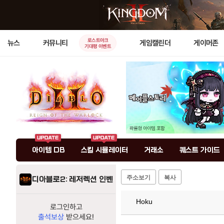
로스트아크
뉴스
커뮤니티
게임캘린더
게이머존
기대평 이벤트
아이템 DB
스킬 시뮬레이터
거래소
퀘스트 가이드
주소보기
복사
디아블로2: 레저렉션 인벤
Hoku
로그인하고
출석보상
받으세요!