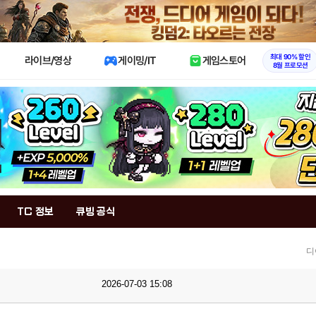
X
최대 90% 할인
라이브/영상
게이밍/IT
게임스토어
8월 프로모션
TC 정보
큐빙 공식
디
2026-07-03 15:08