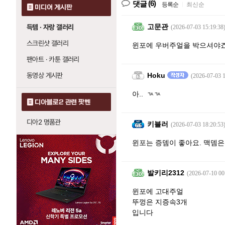
(6)
댓글
등록순
|
최신순
미디어 게시판
고문관
득템 · 자랑 갤러리
(2026-07-03 15:19:38
스크린샷 갤러리
윈포에 우버주얼을 박으셔야
팬아트 · 카툰 갤러리
동영상 게시판
Hoku
(2026-07-03 1
아.. ㄳㄳ
디아블로2 관련 팟벤
디아2 명품관
키블러
(2026-07-03 18:20:53
윈포는 증뎀이 좋아요. 맥뎀은
발키리2312
(2026-07-10 00
윈포에 고대주얼
뚜껑은 지증속3개
입니다