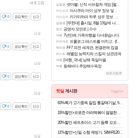
새로고침
넷마블, 신작 서브컬쳐 게임 [펄 인 블루] 티저 사이트 오픈
섭컬겜
아사쿠라 마이 성우 정보 및 주요 필모
아스오라
카가미하라 하루 성우 정보 및 주요 필모
감
0
공감 확인
신고
아스오라
[무한대] 출시일, 8월 13일에 나오나
섭컬겜
공명자 모먼트 | 수수
명조
답글
7년만에 가족여행을 다녀왔습니다.
여행
프롤로그 테스트를 마치고.. (feat. 리아)
리밋제로
감
0
공감 확인
신고
FF7 외전 세계관, 완결편에 집결
해외겜
레벨업 능력치와 스킬의 상관관계
비스트
[여행_국내] 남해 독일마을
여행
답글
동해바다 추암해수욕장
여행
새로고침
감
0
공감 확인
신고
핫딜
게시판
더보기+
답글
63%특가 고기중독 칼집 통갈매기살, 500g, 2팩
감
0
공감 확인
신고
15%할인>프로즌 마라떡볶이 얼얼한맛, 440g, 2개
20%할인 셰프초이스 고기 듬뿍 꼬꼬랑땡, 700g, 3개
11%할인>신일 소형 제빙기, SIM-R120BH, 본품만
답글