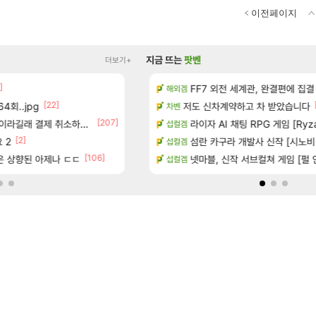
이전페이지
지금 뜨는
팟벤
더보기+
]
카네이션 정보/공략글 모음
FF7 외전 세계관, 완결편에 집결
아스테어 현재상황 악덕작업
리니지 클래식
해외겜
[22]
[87]
4회..jpg
치노트 (8/5)
빵값 문의 후기
저도 신차계약하고 차 받았습니다
메이플
차벤
[207]
[10
라길래 결제 취소하고 나왔다
장
챌린저#77777 저격했습니다!
라이자 AI 채팅 RPG 게임 [RyzaCh
메이플
섭컬겜
[2]
[2]
 2
많은것 같습니다
페이즈 감상평
섬란 카구라 개발사 신작 [시노비 넥서
LoL
섭컬겜
[3]
[106]
좋은 상향된 아제나 ㄷㄷ
시는 분 계신가요
벨가르딘 나이트메어 TOP 10 직업
넷마블, 신작 서브컬쳐 게임 [펄 인 블루
로아
섭컬겜