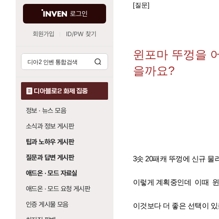
[질문]
로그인
회원가입
ID/PW 찾기
윈포마 뚜껑을 
을까요?
디아블로2 화제 집중
정보 · 뉴스 모음
소식과 정보 게시판
팁과 노하우 게시판
질문과 답변 게시판
3솟 20패캐 뚜껑에 신규 물
애드온 · 모드 자료실
이렇게 계획중인데 이때 윈
애드온 · 모드 요청 게시판
인증 게시물 모음
이것보다 더 좋은 선택이 