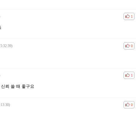
)
공감
비공
1
죠
5:32:39)
공감
비공
0
)
공감
비공
1
 신뢰 쓸 때 좋구요
:13:30)
공감
비공
0