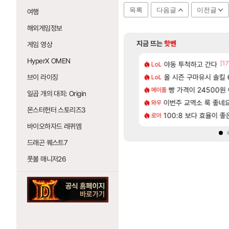
목록
다음글
이전글
여행
해외게임정보
지금 뜨는
핫벤
게임 영상
HyperX OMEN
[83]
[17
 나온거 10추 하니 올리자
 길찾기/지도 공략 (1 ~ 12장)
야동 투척하고 간다
비스트 오브 리인
LoL
비스트
[65]
혈 먹튀 ㄷㄷ..
2판 ‘몬헌 와일즈’, 30~40fps 목표 추정
올 시즌 구마유시 솔킬 6
리싱크드 1.06 패
브이 라이징
LoL
리싱크드
[207]
2인 40%글 존나 긁히네 씨발
컷 만화 | 야간 보초는 너무 힘들어
빵 가격이 24500원 이
동해바다 추암해수욕
메이플
여행
일곱 개의 대죄: Origin
[13]
[1]
에 가족여행을 다녀왔습니다.
올환 이후 약 7개월
이번주 교역소 룩 좋네요
국내에도 이쁜곳이 
와우
여행
몬스터헌터 스토리즈3
[82]
맛본 시점 민심 췤
 먼저 보내서 기습하는 법
100:8 보다 효율이 
혹시 이 만화 아
로아
애니클립
바이오하자드 레퀴엠
드래곤 퀘스트7
풋볼 매니저26