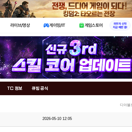
X
귀무자 신작
라이브/영상
게이밍/IT
게임스토어
지금 예판 중!
TC 정보
큐빙 공식
디아블로
2026-05-10 12:05