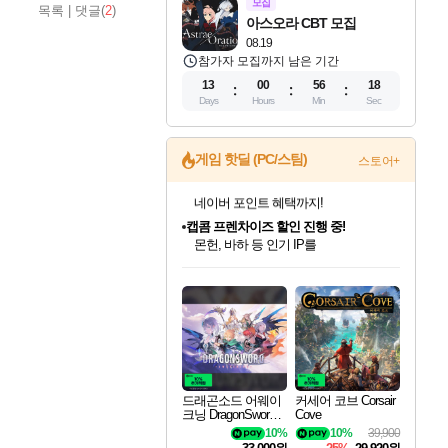
모집
목록
|
댓글(
2
)
아스오라 CBT 모집
08.19
참가자 모집까지 남은 기간
13
00
56
17
Days
Hours
Min
Sec
게임 핫딜 (PC/스팀)
스토어+
캡콤 프렌차이즈 할인 진행 중!
몬헌, 바하 등 인기 IP를
할인가에 만나보세요!
드래곤소드: 어웨이크닝 입점!
문명 7 특별 할인!
귀무자: 검의 길 예약 판매 중!
비스트 오브 리인카네이션 정식 출시!
커세어 코브 출시 기념 할인!
더 렐릭 퍼스트 가디언 정식 출시
베데스다 40주년 기념 할인 중!
마블 투혼 파이팅 소울즈 예약 판매 중!
캡콤 일부 상품 상시 할인
스타워즈 은하계 레이서
로블록스 기프트 카드 공식 입점
스팀으로 만나는 드래곤소드!
조선&고려 DLC 출시 예정
10% 할인과
게임프릭 신작 IP
해적'섬'을 발전시키자!
설화x하드코어 액션!
베데스다의 명작들을
마블 히어로 총 출동&화려한 격투!
몬헌 와일즈 & 드래곤즈 도그마2
인벤게임즈에서 10% 추가 적립
Robux를 가장 안전하고
네이버혜택과 함께 만나보세요!
50%할인&추가 적립까지!
이니&베니 혜택까지!
네이버 혜택가와 함께 예약하세요!
할인&네이버혜택으로 만나보세요!
네이버페이 혜택과 만나보세요!
40주년 프로모션으로 만나보세요!
네이버 포인트 혜택까지!
일부 에디션 상시 할인!
혜택으로 예약 판매 중
편안하게 충전하세요
드래곤소드 어웨이
커세어 코브 Corsair
크닝 DragonSword A
Cove
wakening
10%
10%
39,900