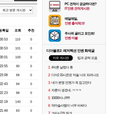
PC 견적이 궁금하다면?
IT인벤 견적게시판
매일매일,
인벤 출석체크!
등록일
조회
추천
주사위 굴리고 포인트!
인벤 마블
00:53
110
0
00:53
101
0
디아블로2: 레저렉션 인벤 화제글
00:01
100
0
자유 게시판
팁과 공략 모음
23:55
90
0
1
4자룬 날렸다 휴
2
23:08
디아2 15시즌은 악술 너프 되려나요
68
0
3
내가 분명 언젠가 꼭 잡고만다
22:43
94
0
4
자룬이 생겼네..ㅋㅋㅋ
22:23
98
0
5
10000이니!!!!!!
22:19
140
0
6
악마술사템이 너무 비싸다
21:44
83
0
7
크리시2천 링크