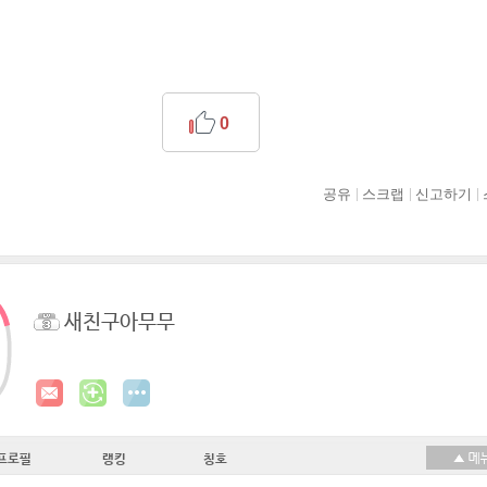
0
공유
스크랩
신고하기
새친구아무무
프로필
랭킹
칭호