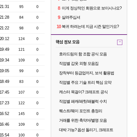
21:31
95
0
8
이게 정상적인 회원으로 보이시나요?
9
21:28
살려주십셔
84
0
10
복귀 하려는데 지금 시즌 말인가요?
21:22
98
0
20:12
124
0
핵심 정보 모음
-
19:49
121
0
호라드림의 함 조합 공식 모음
19:34
109
0
직업별 갑옷 외형 모음집
19:05
99
0
장착부터 등급업까지, 보석 활용법
18:49
83
0
직업별 주요 기술 트리 핵심 요약
캐스터 목걸이? 크래프트 공식
17:45
107
0
직업별 패캐/패힛/패블럭 수치
17:23
122
0
퀘스트/웨이 포인트 총정리
16:52
145
0
거래를 위한 축약어/별명 모음
16:46
109
0
대박 가능? 옵션 돌리기, 크래프트
15:54
100
0