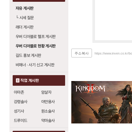
자유 게시판
└
시세 질문
래더 게시판
우버 디아블로 헬프 게시판
우버 디아블로 현황 게시판
주소복사
https://www.inven.co.kr/b
길드 홍보 게시판
비매너 · 사기 신고 게시판
직업 게시판
아마존
암살자
강령술사
야만용사
성기사
원소술사
드루이드
악마술사