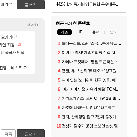
[42% 할인특가]담양군농협 운수대통쌀, 상등급, 10kg, 1개
맨위로
글쓰기
최근 HOT한 콘텐츠
더보기+
게임
IT
유머
연예
[60]
[2
 오카리나’
와 퍼클나왔당
올해 청룡 수상자의 본업 영상 - 스테이씨 윤
로아
걸그룹
1
드래곤소드, 스팀 '압긍'…축하 댓글 달고 게임 코드 받자!
[2]
[54]
[45]
가 없어(?)
프라인 지원
ㅇㅂ) 쫀지 채팅창 ㅋㅋㅋㅋㅋㅋㅋㅋㅋㅋㅋ
일본여행
로아
여행
[31]
U 공급가 인상 보도
벨가르딘 나와도 이건 잊으면 안 돼
샘웨의 CBT 리뷰 '전투빼고 1등급'
2
로아
실팰
이번 주 출시! 게임프리크 신작, '비스트 오브 리인카네이션'
[44]
[63]
[1]
ㅋㅋㅋㅋㅋㅋㅋ
노말 클 45분컷
붉은장미 히든처형 있는거 알고 있었음?
로아
실팰
3
가레나·포켓페어, ‘팰월드 온라인’ 2026년 출시 예고
[39]
[37]
[2]
스트 오브 리인카네이션
쫀지 실시간
내차 인증
로아
차벤
4
웹젠, 뮤 IP 신작 '뮤 테오스' 상표권 출원
5
디바 잇는 '오버워치 한국 영웅', 메카 파일럿 디몬 나온다
6
‘아키에이지 S: 자유의 해협’ PC MMORPG로 개발한다
7
카카오게임즈 "오딘 Q 내년 1월 출시, 연기는 없다"
8
차조에 나타난 '니키타', "타르코프 PvE 프레스티지 연내 출시 목표"
9
젠지, 한화생명 잡고 2연패 끊었다
10
전성기 탈수기 운영 선보인 삼성 텔레콤, 3:0 완승
목록
글쓰기