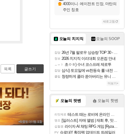
4000이니
·
에이전트 인장, 마탄의
주인 칭호
새로고침
오늘의 치지직
오늘의 SOOP
26년 7월 팔로우 상승량 TOP 30 - 월간 치지직
잡담
2026 치지직 이리대회 오픈컵 안내
정보
초ㅇㅎ) 수녀 코스프레 제로투
ㅗㅜㅑ
목록
글쓰기
삼식) 토요일에 vs한동숙 롤 내전 예정
잡담
청량하게 콜라 쏟아버리는 유니 ㅋㅋㅋ
클립
더보기+
오늘의 팟벤
오늘의 핫벤
테스트 때는 로비에 온라인 기능이 있는데
리밋제로
[일러스트] 자매 앨범 | 재회 후, 맛집에서
명조
라이자 AI 채팅 RPG 게임 [RyzaChat: AI] 공개
섭컬겜
슈로대Y 확장팩 업데이트 트레일러
PV