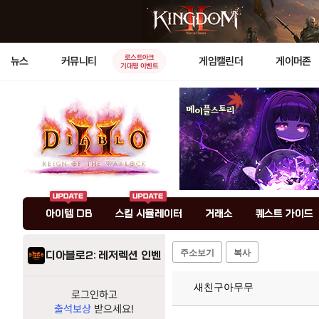
로스트아크
뉴스
커뮤니티
게임캘린더
게이머존
기대평 이벤트
아이템 DB
스킬 시뮬레이터
거래소
퀘스트 가이드
주소보기
복사
디아블로2: 레저렉션 인벤
새친구아무무
로그인하고
출석보상
받으세요!