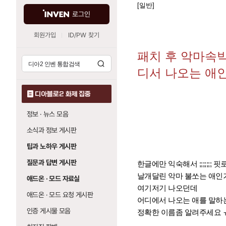
[일반]
로그인
회원가입
ID/PW 찾기
패치 후 악마속
디서 나오는 애
디아블로2 화제 집중
정보 · 뉴스 모음
소식과 정보 게시판
팁과 노하우 게시판
질문과 답변 게시판
한글에만 익숙해서 ;;;;;;;
날개달린 악마 불쏘는 애인
애드온 · 모드 자료실
여기저기 나오던데
애드온 · 모드 요청 게시판
어디에서 나오는 애를 말하
인증 게시물 모음
정확한 이름좀 알려주세요 