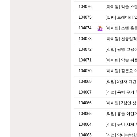
104076
[아이템]
악술 스
104075
[일반]
트레더리 
104074
[아이템]
스텐 혼돈
104073
[아이템]
천둥일격 
104072
[직업]
용병 고용이
104071
[아이템]
악술 써
104070
[아이템]
질문요 
104069
[직업]
3일차 디린
104067
[직업]
용병 무기 
104066
[아이템]
3심연 상
104065
[직업]
횽들 이런
104064
[직업]
뉴비 시체 
104063
[직업]
악마속박한 