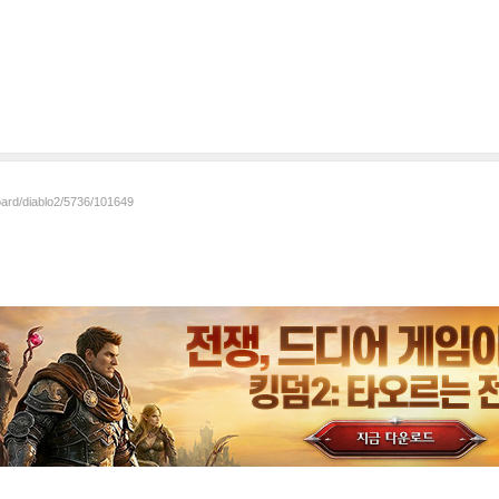
oard/diablo2/5736/101649