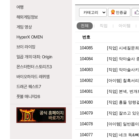
여행
인증글
해외게임정보
전체
직업
아이템
게임 영상
HyperX OMEN
번호
브이 라이징
104085
[직업]
시세질문죄
일곱 개의 대죄: Origin
104084
[직업]
악마술사 종
몬스터헌터 스토리즈3
104083
[직업]
악마술사키
바이오하자드 레퀴엠
104082
[아이템]
칠흑서리 
드래곤 퀘스트7
104081
[직업]
본넥, 번개
풋볼 매니저26
104080
[직업]
횽들 망령걸
104079
[직업]
잘쓰고 있던
104078
[아이템]
일반몹이
104077
[직업]
네크 독&뼈