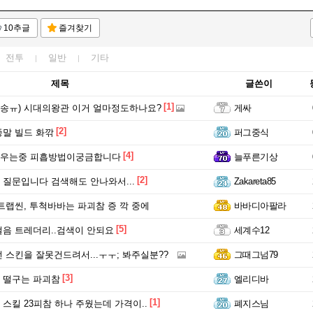
10추글
즐겨찾기
전투
일반
기타
제목
글쓴이
[1]
송ㅠ) 시대의왕관 이거 얼마정도하나요?
게싸
[2]
말 빌드 화깎
퍼그중식
[4]
우는중 피흡방법이궁금합니다
늘푸른기상
[2]
질문입니다 검색해도 안나와서...
Zakareta85
트랩씬, 투척바바는 파괴참 증 깍 중에
바바디아팔라
[5]
음 트레더리..검색이 안되요
세계수12
 스킨을 잘못건드려서...ㅜㅜ; 봐주실분??
그때그넘79
[3]
 떨구는 파괴참
엘리디바
[1]
 스킬 23피참 하나 주웠는데 가격이..
폐지스님