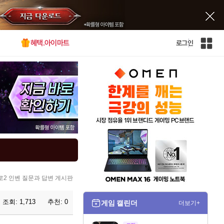
혜택.아이마트
로그인
인
벤
전
체
사
이
트
맵
2 인벤 질문과 답변 게시판
조회:
1,713
추천:
0
게임 캘린더
더보기+