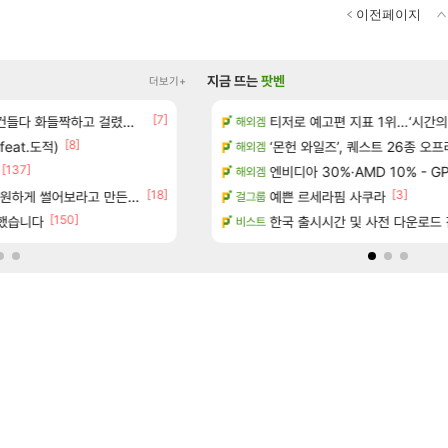
이전페이지
지금 뜨는
팟벤
더보기+
[7]
[40]
 정예림, 화속성 서포터 세대 교체
다 화들짝하고 걸렸네 ㅋㅋㅋㅋ
전분 얌비얌버전 내림차순
티저로 예고편 지표 1위…‘시간의
검은사막
해외겜
[8]
feat.도적)
 게임 [RyzaChat: AI] 공개
ㅇㅂ) 로사단: 아니 퍼클팟 너무 심하네 예의
‘몬헌 와일즈’, 퀘스트 26종 오
로아
해외겜
[137]
[93]
율자, 벨가르딘 티저
우주최초 보스가 낙사하는 게임
엔비디아 30%·AMD 10% - GP
로아
해외겜
[2]
[18]
[3]
하게 썰어보라고 만든시즌인 듯
 ex구해요
ㅇㅂ) 실시간 갱쥰 전투머리 염색 ㅋㅋㅋㅋㅋㅋ
예쁜 르세라핌 사쿠라
로아
걸그룹
[150]
클했습니다
 보초는 너무 힘들어
(추가) 이건 어떻게 해석해야 되나
한국 출시시간 및 사전 다운로드 진행 - 비
검은사막
비스트