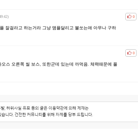
49:42)
공감
비공
0
앰플 잘걸라고 하는거라 그냥 앰플달리고 불쏘는애 아무나 구하
공감
비공
0
 카오스 오른쪽 씰 보스, 또한군데 있는데 까먹음. 체력때문에 풀