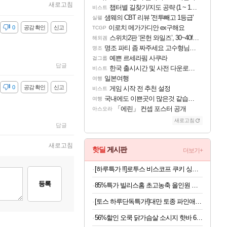
새로고침
챕터별 길찾기/지도 공략 (1 ~ 12장)
비스트
샘웨의 CBT 리뷰 '전투빼고 1등급'
실팰
이로치 메가가디안 ex구해요
감
0
공감 확인
신고
TCGP
스위치2판 ‘몬헌 와일즈’, 30~40fps 목표 추정
해외겜
명조 파티 좀 짜주세요 고수형님들…
명조
예쁜 르세라핌 사쿠라
걸그룹
답글
한국 출시시간 및 사전 다운로드 진행 - 비스트 오브 리인카네이션
비스트
일본여행
여행
감
0
공감 확인
신고
게임 시작 전 추천 설정
비스트
국내에도 이쁜곳이 많은것 같습니다
여행
「에린」 컨셉 포스터 공개
아스오라
새로고침
답글
새로고침
핫딜
게시판
더보기+
[하루특가 !!]로투스 비스코프 쿠키 싱글팩 50P, 312.5g, 6개
등록
85%특가 빌리스홈 초고농축 올인원 캡슐세제 퍼펙트 클린 라벤더, 200개, 1600g, 1팩
[토스 하루단독특가!]대만 토종 파인애플 펑리수, 180g, 2박스
56%할인 오쿡 닭가슴살 소시지 핫바 6종, 70g, 12개