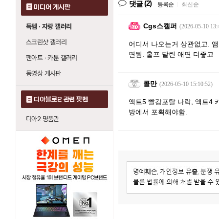
(2)
댓글
등록순
|
최신순
미디어 게시판
Cgs스캘퍼
득템 · 자랑 갤러리
(2026-05-10 13:
스크린샷 갤러리
어디서 나오는거 상관없고. 
면됨. 홀프 달린 애면 더좋고
팬아트 · 카툰 갤러리
동영상 게시판
콜만
(2026-05-10 15:10:52)
디아블로2 관련 팟벤
액트5 빨강포탈 나락, 액트4
방에서 포획해야함.
디아2 명품관