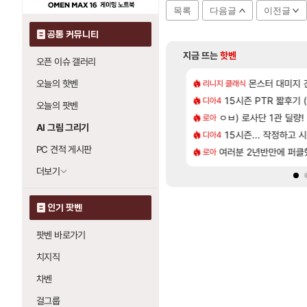
목록
다음글
이전글
공통 커뮤니티
지금 뜨는
핫벤
오픈 이슈 갤러리
[60]
[2]
나왔당
 청룡 수상자의 본업 영상 - 스테이씨 윤
과부하 한정 아니다!
몬스터 대미지 건들
오늘의 핫벤
리니지 클래식
나혼렙
[45]
쫀지 채팅창 ㅋㅋㅋㅋㅋㅋㅋㅋㅋㅋㅋ
행
15시즌 PTR 짧후기 (
라이자 AI 채팅 RPG
디아4
섭컬겜
오늘의 팟벤
[31]
나와도 이건 잊으면 안 돼
CBT 리뷰 '전투빼고 1등급'
ㅇㅂ) 로사단 1관 딜량!
로스트아크 죽음의 계
로아
PV
AI 그림 그리기
[63]
[1]
45분컷
미 히든처형 있는거 알고 있었음?
15시즌... 작정하고 시원
이로치 메가가디안
디아4
TCGP
PC 견적 게시판
[37]
[2]
시간
인증
여러분 2년반만에 퍼
4컷 만화 | 야간
로아
아주프로
더보기
인기 팟벤
팟벤 바로가기
치지직
차벤
걸그룹