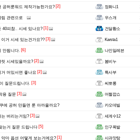
[2]
탠 공허룬워드 제작가능한가요?
정화니1
알림 관련으로
우스개
[1]
 40피참.. 시세 있나요?
건달황소
[3]
이거 시세 있는건가요??
Karsta1
[6]
 안됩니다.
나인일레븐
[2]
클릿 시세있을까요?
봄비누
[2]
이거 머있서면 좋나요
특사부
[3]
이 질문드립니다.
씨뽀롱
[3]
착용 질문
어쩔깝쇼
쿠에 공허 만들면 룬 아까울까요?
카오데빌
[3]
거는 버리는거임?
세계수12
[5]
찾는거 질문 드립니다
인구폭발
[1]
악마 옵션 어떻게 보는거에요?
사과맛탕